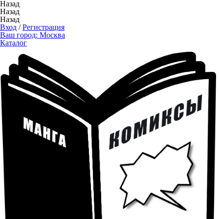
Назад
Назад
Назад
Вход
/
Регистрация
Ваш город:
Москва
Каталог