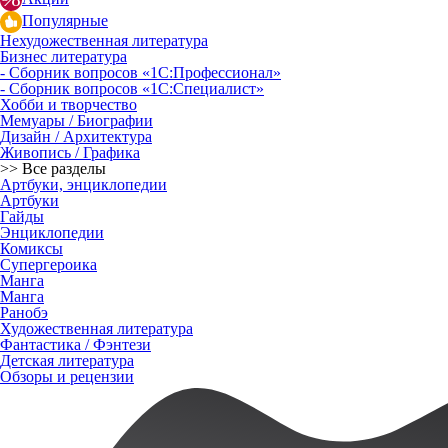
Популярные
Нехудожественная литература
Бизнес литература
- Сборник вопросов «1С:Профессионал»
- Сборник вопросов «1С:Специалист»
Хобби и творчество
Мемуары / Биографии
Дизайн / Архитектура
Живопись / Графика
>> Все разделы
Артбуки, энциклопедии
Артбуки
Гайды
Энциклопедии
Комиксы
Супергероика
Манга
Манга
Ранобэ
Художественная литература
Фантастика / Фэнтези
Детская литература
Обзоры и рецензии