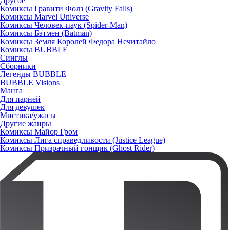
Другое
Комиксы Гравити Фолз (Gravity Falls)
Комиксы Marvel Universe
Комиксы Человек-паук (Spider-Man)
Комиксы Бэтмен (Batman)
Комиксы Земля Королей Федора Нечитайло
Комиксы BUBBLE
Синглы
Сборники
Легенды BUBBLE
BUBBLE Visions
Манга
Для парней
Для девушек
Мистика/ужасы
Другие жанры
Комиксы Майор Гром
Комиксы Лига справедливости (Justice League)
Комиксы Призрачный гонщик (Ghost Rider)