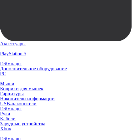
Аксессуары
PlayStation 5
Геймпады
Дополнительное оборудование
PC
Мыши
Коврики для мышек
Гарнитуры
Накопители информации
USB-накопители
Геймпады
Рули
Кабели
Зарядные устройства
Xbox
Геймпады