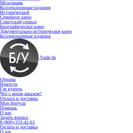
Мелодрама
Коллекционные издания
Исторический
Семейное кино
Советский сериал
Биографическое кино
Документально-историческое кино
Коллекционные издания
Trade-In
Обзоры
Новости
Где купить
Что с моим заказом?
Оплата и доставка
Мои бонусы
Помощь
О нас
Задать вопрос
8 (800)-333-42-63
Оплата и доставка
О нас