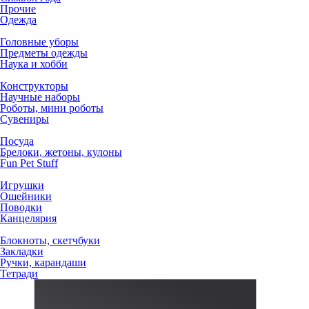
Прочие
Одежда
Головные уборы
Предметы одежды
Наука и хобби
Конструкторы
Научные наборы
Роботы, мини роботы
Сувениры
Посуда
Брелоки, жетоны, кулоны
Fun Pet Stuff
Игрушки
Ошейники
Поводки
Канцелярия
Блокноты, скетчбуки
Закладки
Ручки, карандаши
Тетради