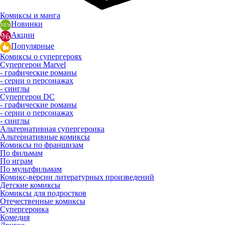
Комиксы и манга
Новинки
Акции
Популярные
Комиксы о супергероях
Супергерои Marvel
- графические романы
- серии о персонажах
- синглы
Супергерои DC
- графические романы
- серии о персонажах
- синглы
Альтернативная супергероика
Альтернативные комиксы
Комиксы по франшизам
По фильмам
По играм
По мультфильмам
Комикс-версии литературных произведений
Детские комиксы
Комиксы для подростков
Отечественные комиксы
Супергероика
Комедия