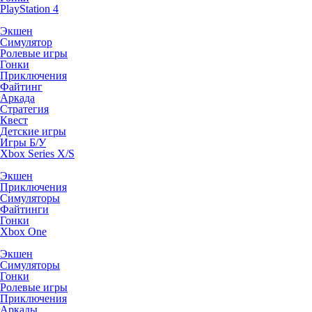
PlayStation 4
Экшен
Симулятор
Ролевые игры
Гонки
Приключения
Файтинг
Аркада
Стратегия
Квест
Детские игры
Игры Б/У
Xbox Series X/S
Экшен
Приключения
Симуляторы
Файтинги
Гонки
Xbox One
Экшен
Симуляторы
Гонки
Ролевые игры
Приключения
Аркады