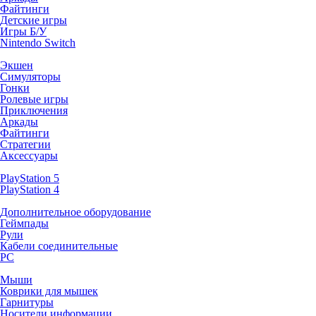
Файтинги
Детские игры
Игры Б/У
Nintendo Switch
Экшен
Симуляторы
Гонки
Ролевые игры
Приключения
Аркады
Файтинги
Стратегии
Аксессуары
PlayStation 5
PlayStation 4
Дополнительное оборудование
Геймпады
Рули
Кабели соединительные
PC
Мыши
Коврики для мышек
Гарнитуры
Носители информации