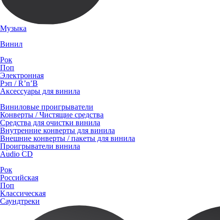
Музыка
Винил
Рок
Поп
Электронная
Рэп / R’n’B
Аксессуары для винила
Виниловые проигрыватели
Конверты / Чистящие средства
Средства для очистки винила
Внутренние конверты для винила
Внешние конверты / пакеты для винила
Проигрыватели винила
Audio CD
Рок
Российская
Поп
Классическая
Саундтреки