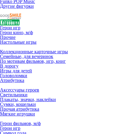
Funko POP Music
Другие фигурки
Герои игр
Герои кино, м/ф
Прочие
Настольные игры
Коллекционные карточные игры
Семейные, для вечеринок
По мотивам фильмов, игр, книг
В дорогу
Игры для детей
Головоломки
Атрибутика
Аксессуары героев
Светильники
Плакаты, значки, наклейки
Сумки, кошельки
Прочая атрибутика
Мягкие игрушки
Герои фильмов, м/ф
Герои игр
Символ года