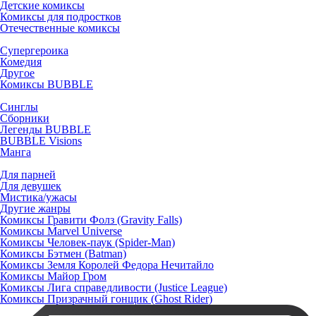
Детские комиксы
Комиксы для подростков
Отечественные комиксы
Супергероика
Комедия
Другое
Комиксы BUBBLE
Синглы
Сборники
Легенды BUBBLE
BUBBLE Visions
Манга
Для парней
Для девушек
Мистика/ужасы
Другие жанры
Комиксы Гравити Фолз (Gravity Falls)
Комиксы Marvel Universe
Комиксы Человек-паук (Spider-Man)
Комиксы Бэтмен (Batman)
Комиксы Земля Королей Федора Нечитайло
Комиксы Майор Гром
Комиксы Лига справедливости (Justice League)
Комиксы Призрачный гонщик (Ghost Rider)