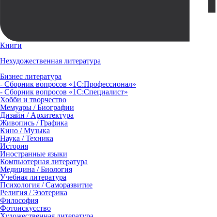
Книги
Нехудожественная литература
Бизнес литература
- Сборник вопросов «1С:Профессионал»
- Сборник вопросов «1С:Специалист»
Хобби и творчество
Мемуары / Биографии
Дизайн / Архитектура
Живопись / Графика
Кино / Музыка
Наука / Техника
История
Иностранные языки
Компьютерная литература
Медицина / Биология
Учебная литература
Психология / Саморазвитие
Религия / Эзотерика
Философия
Фотоискусство
Художественная литература