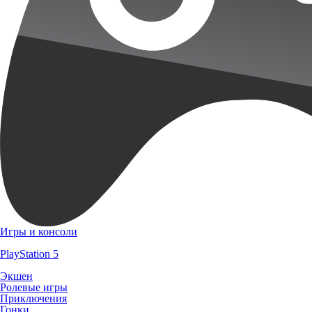
Игры и консоли
PlayStation 5
Экшен
Ролевые игры
Приключения
Гонки