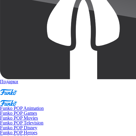
Подарки
Funko POP Animation
Funko POP Games
Funko POP Movies
Funko POP Television
Funko POP Disney
Funko POP Heroes