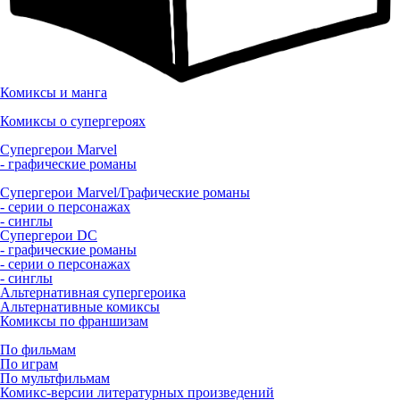
Комиксы и манга
Комиксы о супергероях
Супергерои Marvel
- графические романы
Супергерои Marvel/Графические романы
- серии о персонажах
- синглы
Супергерои DC
- графические романы
- серии о персонажах
- синглы
Альтернативная супергероика
Альтернативные комиксы
Комиксы по франшизам
По фильмам
По играм
По мультфильмам
Комикс-версии литературных произведений