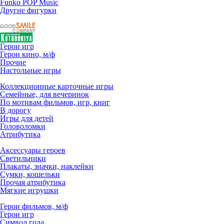
Funko POP Music
Другие фигурки
Герои игр
Герои кино, м/ф
Прочие
Настольные игры
Коллекционные карточные игры
Семейные, для вечеринок
По мотивам фильмов, игр, книг
В дорогу
Игры для детей
Головоломки
Атрибутика
Аксессуары героев
Светильники
Плакаты, значки, наклейки
Сумки, кошельки
Прочая атрибутика
Мягкие игрушки
Герои фильмов, м/ф
Герои игр
Символ года