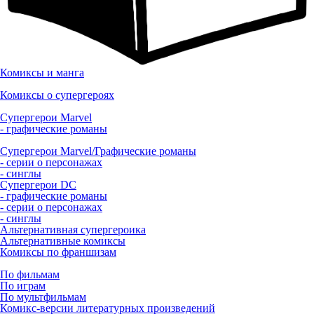
Комиксы и манга
Комиксы о супергероях
Супергерои Marvel
- графические романы
Супергерои Marvel/Графические романы
- серии о персонажах
- синглы
Супергерои DC
- графические романы
- серии о персонажах
- синглы
Альтернативная супергероика
Альтернативные комиксы
Комиксы по франшизам
По фильмам
По играм
По мультфильмам
Комикс-версии литературных произведений