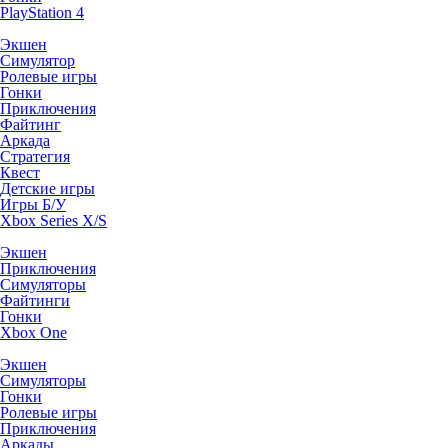
PlayStation 4
Экшен
Симулятор
Ролевые игры
Гонки
Приключения
Файтинг
Аркада
Стратегия
Квест
Детские игры
Игры Б/У
Xbox Series X/S
Экшен
Приключения
Симуляторы
Файтинги
Гонки
Xbox One
Экшен
Симуляторы
Гонки
Ролевые игры
Приключения
Аркады