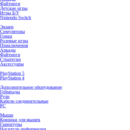
Файтинги
Детские игры
Игры Б/У
Nintendo Switch
Экшен
Симуляторы
Гонки
Ролевые игры
Приключения
Аркады
Файтинги
Стратегии
Аксессуары
PlayStation 5
PlayStation 4
Дополнительное оборудование
Геймпады
Рули
Кабели соединительные
PC
Мыши
Коврики для мышек
Гарнитуры
Носители информации