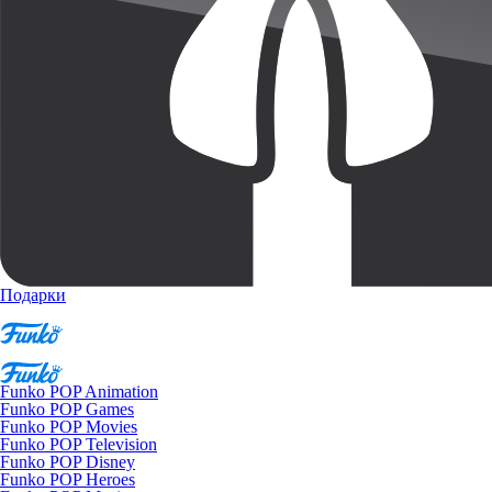
Подарки
Funko POP Animation
Funko POP Games
Funko POP Movies
Funko POP Television
Funko POP Disney
Funko POP Heroes