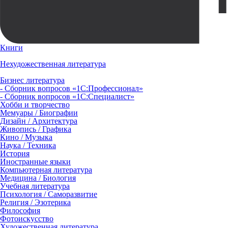
Книги
Нехудожественная литература
Бизнес литература
- Сборник вопросов «1С:Профессионал»
- Сборник вопросов «1С:Специалист»
Хобби и творчество
Мемуары / Биографии
Дизайн / Архитектура
Живопись / Графика
Кино / Музыка
Наука / Техника
История
Иностранные языки
Компьютерная литература
Медицина / Биология
Учебная литература
Психология / Саморазвитие
Религия / Эзотерика
Философия
Фотоискусство
Художественная литература