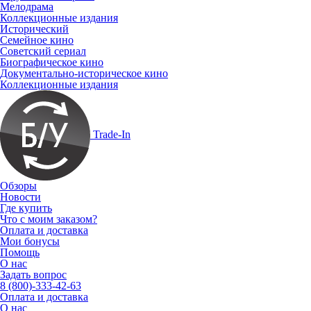
Мелодрама
Коллекционные издания
Исторический
Семейное кино
Советский сериал
Биографическое кино
Документально-историческое кино
Коллекционные издания
Trade-In
Обзоры
Новости
Где купить
Что с моим заказом?
Оплата и доставка
Мои бонусы
Помощь
О нас
Задать вопрос
8 (800)-333-42-63
Оплата и доставка
О нас