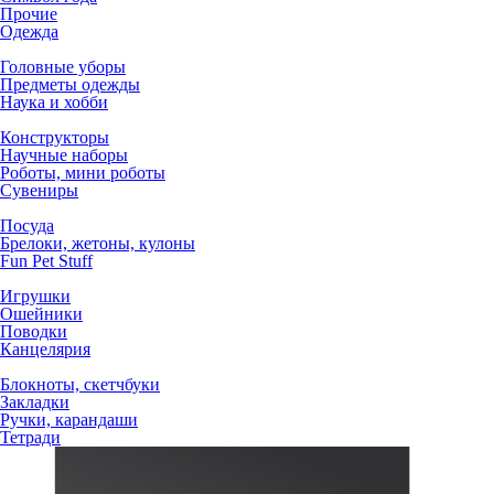
Прочие
Одежда
Головные уборы
Предметы одежды
Наука и хобби
Конструкторы
Научные наборы
Роботы, мини роботы
Сувениры
Посуда
Брелоки, жетоны, кулоны
Fun Pet Stuff
Игрушки
Ошейники
Поводки
Канцелярия
Блокноты, скетчбуки
Закладки
Ручки, карандаши
Тетради