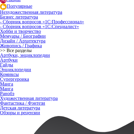
Популярные
Нехудожественная литература
Бизнес литература
- Сборник вопросов «1С:Профессионал»
- Сборник вопросов «1С:Специалист»
Хобби и творчество
Мемуары / Биографии
Дизайн / Архитектура
Живопись / Графика
>> Все разделы
Артбуки, энциклопедии
Артбуки
Гайды
Энциклопедии
Комиксы
Супергероика
Манга
Манга
Ранобэ
Художественная литература
Фантастика / Фэнтези
Детская литература
Обзоры и рецензии