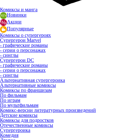
Комиксы и манга
Новинки
Акции
Популярные
Комиксы о супергероях
Супергерои Marvel
- графические романы
- серии о персонажах
- синглы
Супергерои DC
- графические романы
- серии о персонажах
- синглы
Альтернативная супергероика
Альтернативные комиксы
Комиксы по франшизам
По фильмам
По играм
По мультфильмам
Комикс-версии литературных произведений
Детские комиксы
Комиксы для подростков
Отечественные комиксы
Супергероика
Комедия