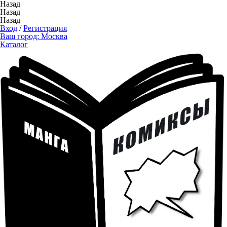
Назад
Назад
Назад
Вход
/
Регистрация
Ваш город:
Москва
Каталог