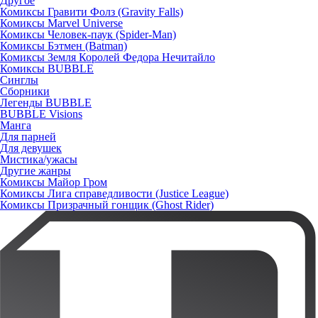
Другое
Комиксы Гравити Фолз (Gravity Falls)
Комиксы Marvel Universe
Комиксы Человек-паук (Spider-Man)
Комиксы Бэтмен (Batman)
Комиксы Земля Королей Федора Нечитайло
Комиксы BUBBLE
Синглы
Сборники
Легенды BUBBLE
BUBBLE Visions
Манга
Для парней
Для девушек
Мистика/ужасы
Другие жанры
Комиксы Майор Гром
Комиксы Лига справедливости (Justice League)
Комиксы Призрачный гонщик (Ghost Rider)