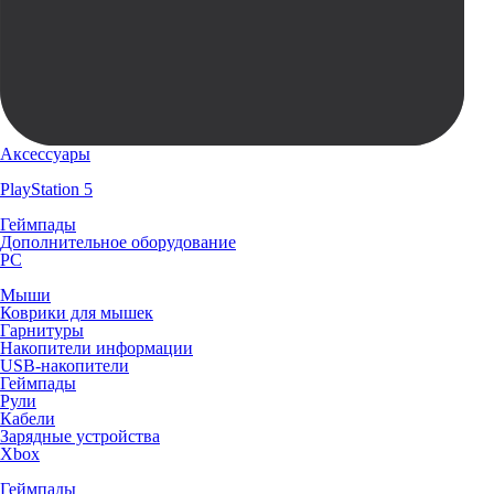
Аксессуары
PlayStation 5
Геймпады
Дополнительное оборудование
PC
Мыши
Коврики для мышек
Гарнитуры
Накопители информации
USB-накопители
Геймпады
Рули
Кабели
Зарядные устройства
Xbox
Геймпады