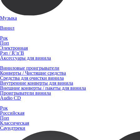
Музыка
Винил
Рок
Поп
Электронная
Рэп / R’n’B
Аксессуары для винила
Виниловые проигрыватели
Конверты / Чистящие средства
Средства для очистки винила
Внутренние конверты для винила
Внешние конверты / пакеты для винила
Проигрыватели винила
Audio CD
Рок
Российская
Поп
Классическая
Саундтреки