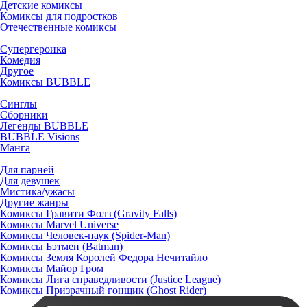
Детские комиксы
Комиксы для подростков
Отечественные комиксы
Супергероика
Комедия
Другое
Комиксы BUBBLE
Синглы
Сборники
Легенды BUBBLE
BUBBLE Visions
Манга
Для парней
Для девушек
Мистика/ужасы
Другие жанры
Комиксы Гравити Фолз (Gravity Falls)
Комиксы Marvel Universe
Комиксы Человек-паук (Spider-Man)
Комиксы Бэтмен (Batman)
Комиксы Земля Королей Федора Нечитайло
Комиксы Майор Гром
Комиксы Лига справедливости (Justice League)
Комиксы Призрачный гонщик (Ghost Rider)