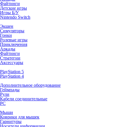
Файтинги
Детские игры
Игры Б/У
Nintendo Switch
Экшен
Симуляторы
Гонки
Ролевые игры
Приключения
Аркады
Файтинги
Стратегии
Аксессуары
PlayStation 5
PlayStation 4
Дополнительное оборудование
Геймпады
Рули
Кабели соединительные
PC
Мыши
Коврики для мышек
Гарнитуры
Носители информации