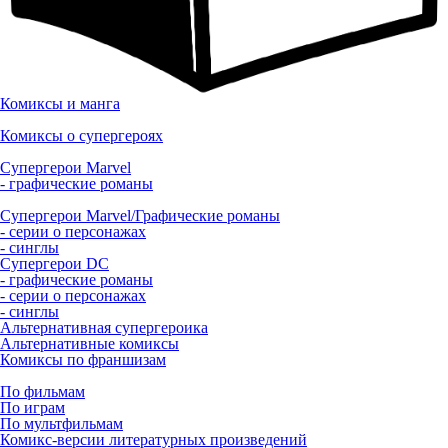
Комиксы и манга
Комиксы о супергероях
Супергерои Marvel
- графические романы
Супергерои Marvel/Графические романы
- серии о персонажах
- синглы
Супергерои DC
- графические романы
- серии о персонажах
- синглы
Альтернативная супергероика
Альтернативные комиксы
Комиксы по франшизам
По фильмам
По играм
По мультфильмам
Комикс-версии литературных произведений