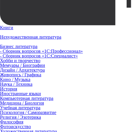
Книги
Нехудожественная литература
Бизнес литература
- Сборник вопросов «1С:Профессионал»
- Сборник вопросов «1С:Специалист»
Хобби и творчество
Мемуары / Биографии
Дизайн / Архитектура
Живопись / Графика
Кино / Музыка
Наука / Техника
История
Иностранные языки
Компьютерная литература
Медицина / Биология
Учебная литература
Психология / Саморазвитие
Религия / Эзотерика
Философия
Фотоискусство
Художественная литература