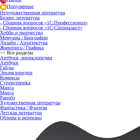
Популярные
Нехудожественная литература
Бизнес литература
- Сборник вопросов «1С:Профессионал»
- Сборник вопросов «1С:Специалист»
Хобби и творчество
Мемуары / Биографии
Дизайн / Архитектура
Живопись / Графика
>> Все разделы
Артбуки, энциклопедии
Артбуки
Гайды
Энциклопедии
Комиксы
Супергероика
Манга
Манга
Ранобэ
Художественная литература
Фантастика / Фэнтези
Детская литература
Обзоры и рецензии