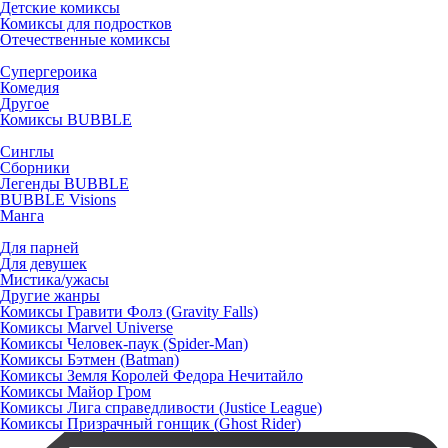
Детские комиксы
Комиксы для подростков
Отечественные комиксы
Супергероика
Комедия
Другое
Комиксы BUBBLE
Синглы
Сборники
Легенды BUBBLE
BUBBLE Visions
Манга
Для парней
Для девушек
Мистика/ужасы
Другие жанры
Комиксы Гравити Фолз (Gravity Falls)
Комиксы Marvel Universe
Комиксы Человек-паук (Spider-Man)
Комиксы Бэтмен (Batman)
Комиксы Земля Королей Федора Нечитайло
Комиксы Майор Гром
Комиксы Лига справедливости (Justice League)
Комиксы Призрачный гонщик (Ghost Rider)