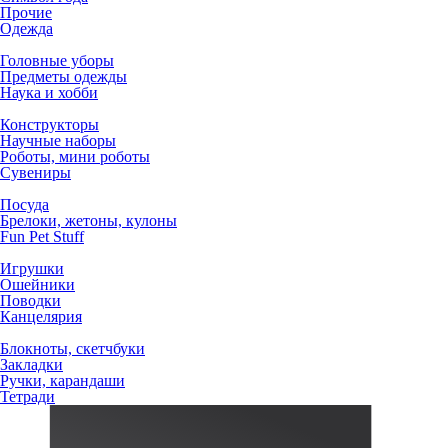
Прочие
Одежда
Головные уборы
Предметы одежды
Наука и хобби
Конструкторы
Научные наборы
Роботы, мини роботы
Сувениры
Посуда
Брелоки, жетоны, кулоны
Fun Pet Stuff
Игрушки
Ошейники
Поводки
Канцелярия
Блокноты, скетчбуки
Закладки
Ручки, карандаши
Тетради