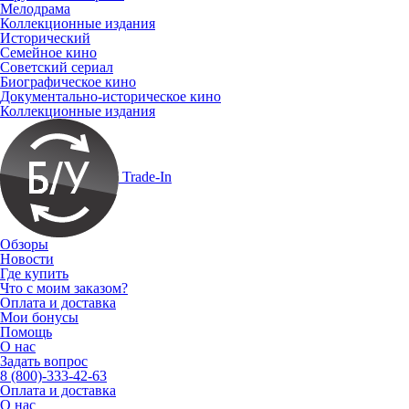
Мелодрама
Коллекционные издания
Исторический
Семейное кино
Советский сериал
Биографическое кино
Документально-историческое кино
Коллекционные издания
Trade-In
Обзоры
Новости
Где купить
Что с моим заказом?
Оплата и доставка
Мои бонусы
Помощь
О нас
Задать вопрос
8 (800)-333-42-63
Оплата и доставка
О нас