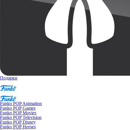
Подарки
Funko POP Animation
Funko POP Games
Funko POP Movies
Funko POP Television
Funko POP Disney
Funko POP Heroes