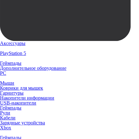
Аксессуары
PlayStation 5
Геймпады
Дополнительное оборудование
PC
Мыши
Коврики для мышек
Гарнитуры
Накопители информации
USB-накопители
Геймпады
Рули
Кабели
Зарядные устройства
Xbox
Геймпады