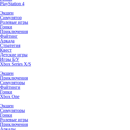
PlayStation 4
Экшен
Симулятор
Ролевые игры
Гонки
Приключения
Файтинг
Аркада
Стратегия
Квест
Детские игры
Игры Б/У
Xbox Series X/S
Экшен
Приключения
Симуляторы
Файтинги
Гонки
Xbox One
Экшен
Симуляторы
Гонки
Ролевые игры
Приключения
Аркады