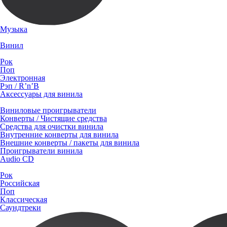
Музыка
Винил
Рок
Поп
Электронная
Рэп / R’n’B
Аксессуары для винила
Виниловые проигрыватели
Конверты / Чистящие средства
Средства для очистки винила
Внутренние конверты для винила
Внешние конверты / пакеты для винила
Проигрыватели винила
Audio CD
Рок
Российская
Поп
Классическая
Саундтреки