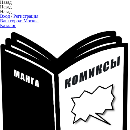
Назад
Назад
Назад
Вход
/
Регистрация
Ваш город:
Москва
Каталог