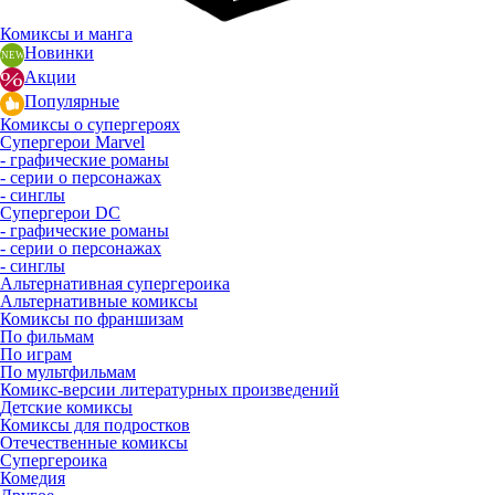
Комиксы и манга
Новинки
Акции
Популярные
Комиксы о супергероях
Супергерои Marvel
- графические романы
- серии о персонажах
- синглы
Супергерои DC
- графические романы
- серии о персонажах
- синглы
Альтернативная супергероика
Альтернативные комиксы
Комиксы по франшизам
По фильмам
По играм
По мультфильмам
Комикс-версии литературных произведений
Детские комиксы
Комиксы для подростков
Отечественные комиксы
Супергероика
Комедия