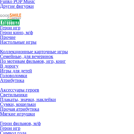
Funko POP Music
Другие фигурки
Герои игр
Герои кино, м/ф
Прочие
Настольные игры
Коллекционные карточные игры
Семейные, для вечеринок
По мотивам фильмов, игр, книг
В дорогу
Игры для детей
Головоломки
Атрибутика
Аксессуары героев
Светильники
Плакаты, значки, наклейки
Сумки, кошельки
Прочая атрибутика
Мягкие игрушки
Герои фильмов, м/ф
Герои игр
Символ года