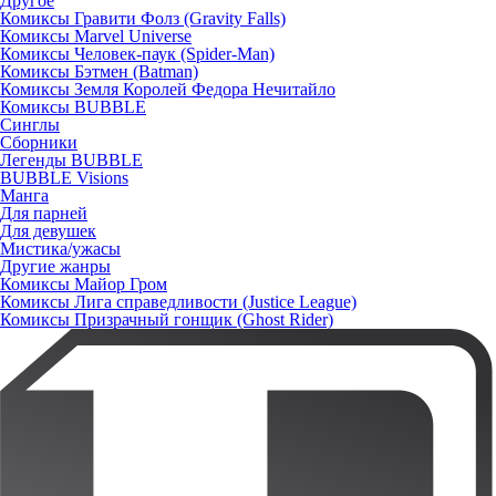
Другое
Комиксы Гравити Фолз (Gravity Falls)
Комиксы Marvel Universe
Комиксы Человек-паук (Spider-Man)
Комиксы Бэтмен (Batman)
Комиксы Земля Королей Федора Нечитайло
Комиксы BUBBLE
Синглы
Сборники
Легенды BUBBLE
BUBBLE Visions
Манга
Для парней
Для девушек
Мистика/ужасы
Другие жанры
Комиксы Майор Гром
Комиксы Лига справедливости (Justice League)
Комиксы Призрачный гонщик (Ghost Rider)