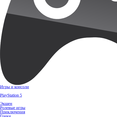
Игры и консоли
PlayStation 5
Экшен
Ролевые игры
Приключения
Гонки