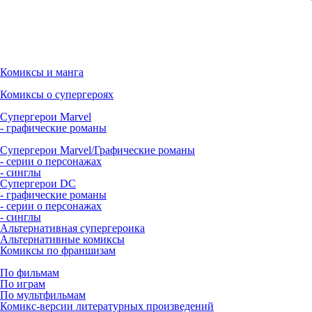
Комиксы и манга
Комиксы о супергероях
Супергерои Marvel
- графические романы
Супергерои Marvel/Графические романы
- серии о персонажах
- синглы
Супергерои DC
- графические романы
- серии о персонажах
- синглы
Альтернативная супергероика
Альтернативные комиксы
Комиксы по франшизам
По фильмам
По играм
По мультфильмам
Комикс-версии литературных произведений