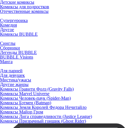
Детские комиксы
Комиксы для подростков
Отечественные комиксы
Супергероика
Комедия
Другое
Комиксы BUBBLE
Синглы
Сборники
Легенды BUBBLE
BUBBLE Visions
Манга
Для парней
Для девушек
Мистика/ужасы
Другие жанры
Комиксы Гравити Фолз (Gravity Falls)
Комиксы Marvel Universe
Комиксы Человек-паук (Spider-Man)
Комиксы Бэтмен (Batman)
Комиксы Земля Королей Федора Нечитайло
Комиксы Майор Гром
Комиксы Лига справедливости (Justice League)
Комиксы Призрачный гонщик (Ghost Rider)