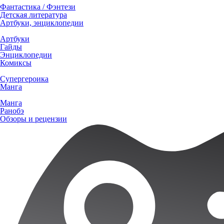
Фантастика / Фэнтези
Детская литература
Артбуки, энциклопедии
Артбуки
Гайды
Энциклопедии
Комиксы
Супергероика
Манга
Манга
Ранобэ
Обзоры и рецензии