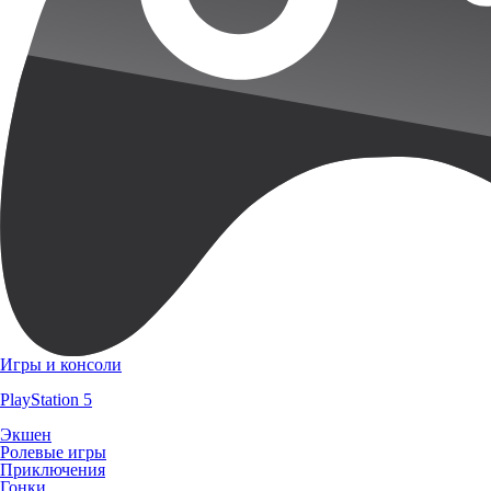
Игры и консоли
PlayStation 5
Экшен
Ролевые игры
Приключения
Гонки