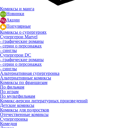
Комиксы и манга
Новинки
Акции
Популярные
Комиксы о супергероях
Супергерои Marvel
- графические романы
- серии о персонажах
- синглы
Супергерои DC
- графические романы
- серии о персонажах
- синглы
Альтернативная супергероика
Альтернативные комиксы
Комиксы по франшизам
По фильмам
По играм
По мультфильмам
Комикс-версии литературных произведений
Детские комиксы
Комиксы для подростков
Отечественные комиксы
Супергероика
Комедия