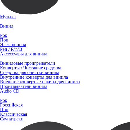
Музыка
Винил
Рок
Поп
Электронная
Рэп / R’n’B
Аксессуары для винила
Виниловые проигрыватели
Конверты / Чистящие средства
Средства для очистки винила
Внутренние конверты для винила
Внешние конверты / пакеты для винила
Проигрыватели винила
Audio CD
Рок
Российская
Поп
Классическая
Саундтреки