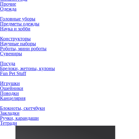
Прочие
Одежда
Головные уборы
Предметы одежды
Наука и хобби
Конструкторы
Научные наборы
Роботы, мини роботы
Сувениры
Посуда
Брелоки, жетоны, кулоны
Fun Pet Stuff
Игрушки
Ошейники
Поводки
Канцелярия
Блокноты, скетчбуки
Закладки
Ручки, карандаши
Тетради