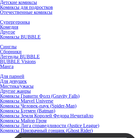
Детские комиксы
Комиксы для подростков
Отечественные комиксы
Супергероика
Комедия
Другое
Комиксы BUBBLE
Синглы
Сборники
Легенды BUBBLE
BUBBLE Visions
Манга
Для парней
Для девушек
Мистика/ужасы
Другие жанры
Комиксы Гравити Фолз (Gravity Falls)
Комиксы Marvel Universe
Комиксы Человек-паук (Spider-Man)
Комиксы Бэтмен (Batman)
Комиксы Земля Королей Федора Нечитайло
Комиксы Майор Гром
Комиксы Лига справедливости (Justice League)
Комиксы Призрачный гонщик (Ghost Rider)