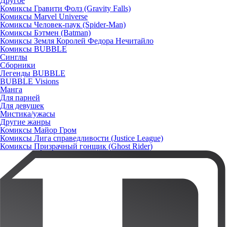
Другое
Комиксы Гравити Фолз (Gravity Falls)
Комиксы Marvel Universe
Комиксы Человек-паук (Spider-Man)
Комиксы Бэтмен (Batman)
Комиксы Земля Королей Федора Нечитайло
Комиксы BUBBLE
Синглы
Сборники
Легенды BUBBLE
BUBBLE Visions
Манга
Для парней
Для девушек
Мистика/ужасы
Другие жанры
Комиксы Майор Гром
Комиксы Лига справедливости (Justice League)
Комиксы Призрачный гонщик (Ghost Rider)