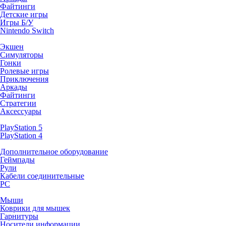
Файтинги
Детские игры
Игры Б/У
Nintendo Switch
Экшен
Симуляторы
Гонки
Ролевые игры
Приключения
Аркады
Файтинги
Стратегии
Аксессуары
PlayStation 5
PlayStation 4
Дополнительное оборудование
Геймпады
Рули
Кабели соединительные
PC
Мыши
Коврики для мышек
Гарнитуры
Носители информации