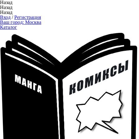
Назад
Назад
Назад
Вход
/
Регистрация
Ваш город:
Москва
Каталог