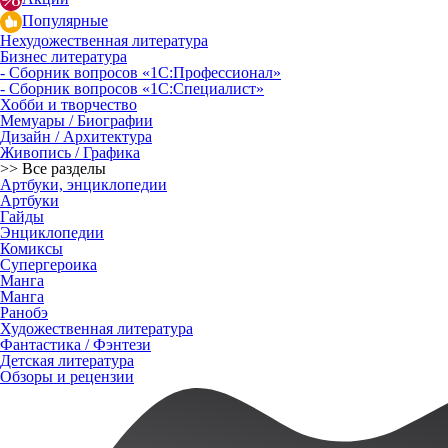
Популярные
Нехудожественная литература
Бизнес литература
- Сборник вопросов «1С:Профессионал»
- Сборник вопросов «1С:Специалист»
Хобби и творчество
Мемуары / Биографии
Дизайн / Архитектура
Живопись / Графика
>> Все разделы
Артбуки, энциклопедии
Артбуки
Гайды
Энциклопедии
Комиксы
Супергероика
Манга
Манга
Ранобэ
Художественная литература
Фантастика / Фэнтези
Детская литература
Обзоры и рецензии