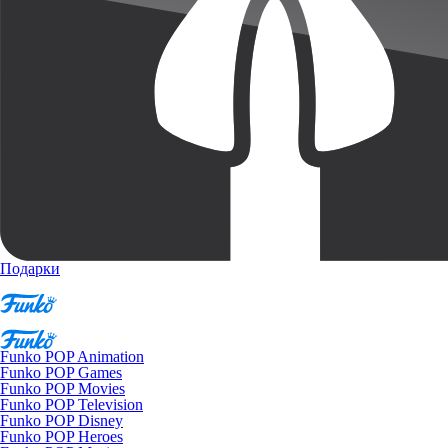
Подарки
Funko POP Animation
Funko POP Games
Funko POP Movies
Funko POP Television
Funko POP Disney
Funko POP Heroes