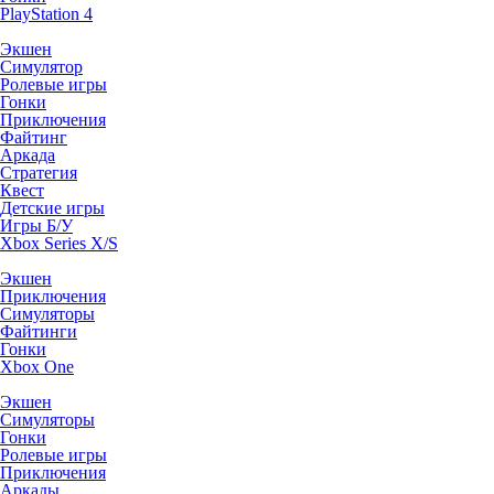
PlayStation 4
Экшен
Симулятор
Ролевые игры
Гонки
Приключения
Файтинг
Аркада
Стратегия
Квест
Детские игры
Игры Б/У
Xbox Series X/S
Экшен
Приключения
Симуляторы
Файтинги
Гонки
Xbox One
Экшен
Симуляторы
Гонки
Ролевые игры
Приключения
Аркады