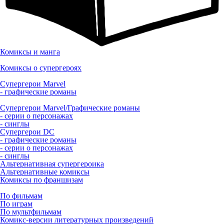
Комиксы и манга
Комиксы о супергероях
Супергерои Marvel
- графические романы
Супергерои Marvel/Графические романы
- серии о персонажах
- синглы
Супергерои DC
- графические романы
- серии о персонажах
- синглы
Альтернативная супергероика
Альтернативные комиксы
Комиксы по франшизам
По фильмам
По играм
По мультфильмам
Комикс-версии литературных произведений