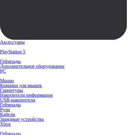
Аксессуары
PlayStation 5
Геймпады
Дополнительное оборудование
PC
Мыши
Коврики для мышек
Гарнитуры
Накопители информации
USB-накопители
Геймпады
Рули
Кабели
Зарядные устройства
Xbox
Геймпады