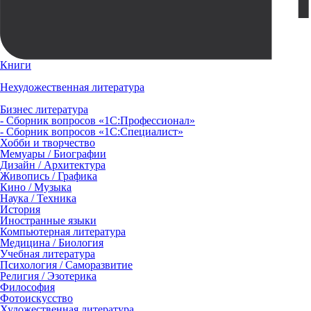
Книги
Нехудожественная литература
Бизнес литература
- Сборник вопросов «1С:Профессионал»
- Сборник вопросов «1С:Специалист»
Хобби и творчество
Мемуары / Биографии
Дизайн / Архитектура
Живопись / Графика
Кино / Музыка
Наука / Техника
История
Иностранные языки
Компьютерная литература
Медицина / Биология
Учебная литература
Психология / Саморазвитие
Религия / Эзотерика
Философия
Фотоискусство
Художественная литература