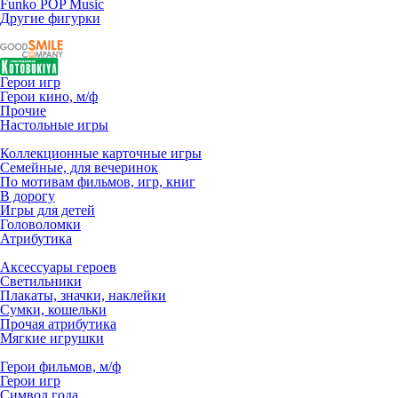
Funko POP Music
Другие фигурки
Герои игр
Герои кино, м/ф
Прочие
Настольные игры
Коллекционные карточные игры
Семейные, для вечеринок
По мотивам фильмов, игр, книг
В дорогу
Игры для детей
Головоломки
Атрибутика
Аксессуары героев
Светильники
Плакаты, значки, наклейки
Сумки, кошельки
Прочая атрибутика
Мягкие игрушки
Герои фильмов, м/ф
Герои игр
Символ года