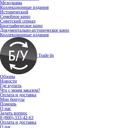
Мелодрама
Коллекционные издания
Исторический
Семейное кино
Советский сериал
Биографическое кино
Документально-историческое кино
Коллекционные издания
Trade-In
Обзоры
Новости
Где купить
Что с моим заказом?
Оплата и доставка
Мои бонусы
Помощь
О нас
Задать вопрос
8 (800)-333-42-63
Оплата и доставка
О нас