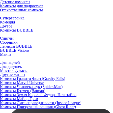
Детские комиксы
Комиксы для подростков
Отечественные комиксы
Супергероика
Комедия
Другое
Комиксы BUBBLE
Синглы
Сборники
Легенды BUBBLE
BUBBLE Visions
Манга
Для парней
Для девушек
Мистика/ужасы
Другие жанры
Комиксы Гравити Фолз (Gravity Falls)
Комиксы Marvel Universe
Комиксы Человек-паук (Spider-Man)
Комиксы Бэтмен (Batman)
Комиксы Земля Королей Федора Нечитайло
Комиксы Майор Гром
Комиксы Лига справедливости (Justice League)
Комиксы Призрачный гонщик (Ghost Rider)