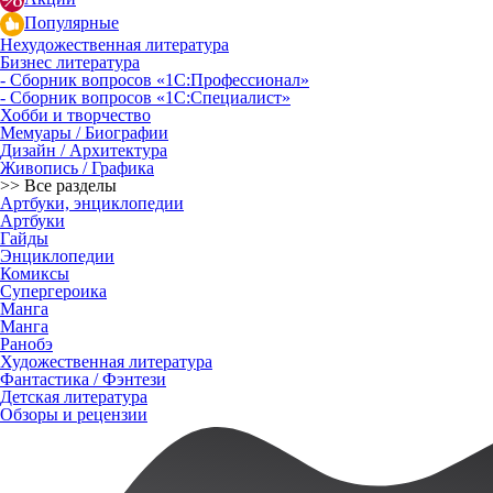
Популярные
Нехудожественная литература
Бизнес литература
- Сборник вопросов «1С:Профессионал»
- Сборник вопросов «1С:Специалист»
Хобби и творчество
Мемуары / Биографии
Дизайн / Архитектура
Живопись / Графика
>> Все разделы
Артбуки, энциклопедии
Артбуки
Гайды
Энциклопедии
Комиксы
Супергероика
Манга
Манга
Ранобэ
Художественная литература
Фантастика / Фэнтези
Детская литература
Обзоры и рецензии