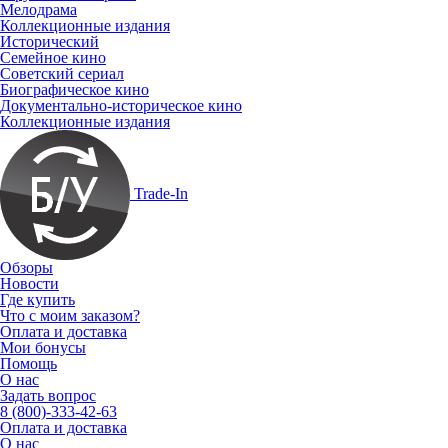
Мелодрама
Коллекционные издания
Исторический
Семейное кино
Советский сериал
Биографическое кино
Документально-историческое кино
Коллекционные издания
Trade-In
Обзоры
Новости
Где купить
Что с моим заказом?
Оплата и доставка
Мои бонусы
Помощь
О нас
Задать вопрос
8 (800)-333-42-63
Оплата и доставка
О нас