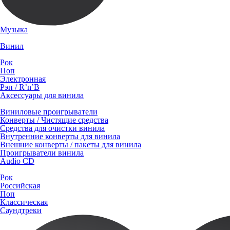
Музыка
Винил
Рок
Поп
Электронная
Рэп / R’n’B
Аксессуары для винила
Виниловые проигрыватели
Конверты / Чистящие средства
Средства для очистки винила
Внутренние конверты для винила
Внешние конверты / пакеты для винила
Проигрыватели винила
Audio CD
Рок
Российская
Поп
Классическая
Саундтреки