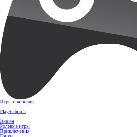
Игры и консоли
PlayStation 5
Экшен
Ролевые игры
Приключения
Гонки