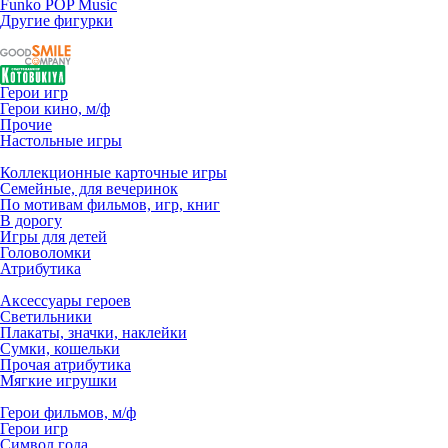
Funko POP Music
Другие фигурки
Герои игр
Герои кино, м/ф
Прочие
Настольные игры
Коллекционные карточные игры
Семейные, для вечеринок
По мотивам фильмов, игр, книг
В дорогу
Игры для детей
Головоломки
Атрибутика
Аксессуары героев
Светильники
Плакаты, значки, наклейки
Сумки, кошельки
Прочая атрибутика
Мягкие игрушки
Герои фильмов, м/ф
Герои игр
Символ года