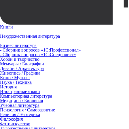
Книги
Нехудожественная литература
Бизнес литература
- Сборник вопросов «1С:Профессионал»
- Сборник вопросов «1С:Специалист»
Хобби и творчество
Мемуары / Биографии
Дизайн / Архитектура
Живопись / Графика
Кино / Музыка
Наука / Техника
История
Иностранные языки
Компьютерная литература
Медицина / Биология
Учебная литература
Психология / Саморазвитие
Религия / Эзотерика
Философия
Фотоискусство
Художественная литература