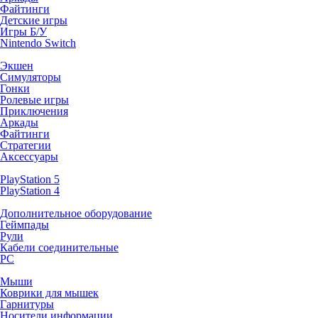
Файтинги
Детские игры
Игры Б/У
Nintendo Switch
Экшен
Симуляторы
Гонки
Ролевые игры
Приключения
Аркады
Файтинги
Стратегии
Аксессуары
PlayStation 5
PlayStation 4
Дополнительное оборудование
Геймпады
Рули
Кабели соединительные
PC
Мыши
Коврики для мышек
Гарнитуры
Носители информации