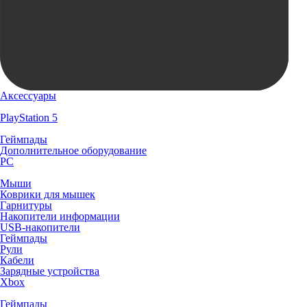
Аксессуары
PlayStation 5
Геймпады
Дополнительное оборудование
PC
Мыши
Коврики для мышек
Гарнитуры
Накопители информации
USB-накопители
Геймпады
Рули
Кабели
Зарядные устройства
Xbox
Геймпады