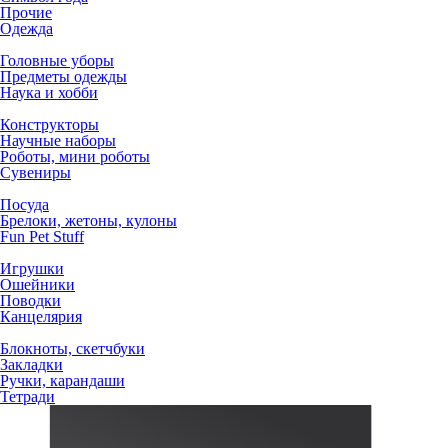
Прочие
Одежда
Головные уборы
Предметы одежды
Наука и хобби
Конструкторы
Научные наборы
Роботы, мини роботы
Сувениры
Посуда
Брелоки, жетоны, кулоны
Fun Pet Stuff
Игрушки
Ошейники
Поводки
Канцелярия
Блокноты, скетчбуки
Закладки
Ручки, карандаши
Тетради