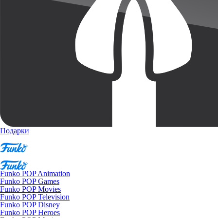
Подарки
Funko POP Animation
Funko POP Games
Funko POP Movies
Funko POP Television
Funko POP Disney
Funko POP Heroes