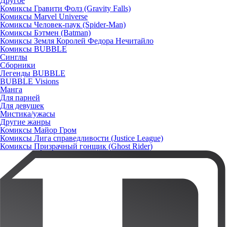
Другое
Комиксы Гравити Фолз (Gravity Falls)
Комиксы Marvel Universe
Комиксы Человек-паук (Spider-Man)
Комиксы Бэтмен (Batman)
Комиксы Земля Королей Федора Нечитайло
Комиксы BUBBLE
Синглы
Сборники
Легенды BUBBLE
BUBBLE Visions
Манга
Для парней
Для девушек
Мистика/ужасы
Другие жанры
Комиксы Майор Гром
Комиксы Лига справедливости (Justice League)
Комиксы Призрачный гонщик (Ghost Rider)