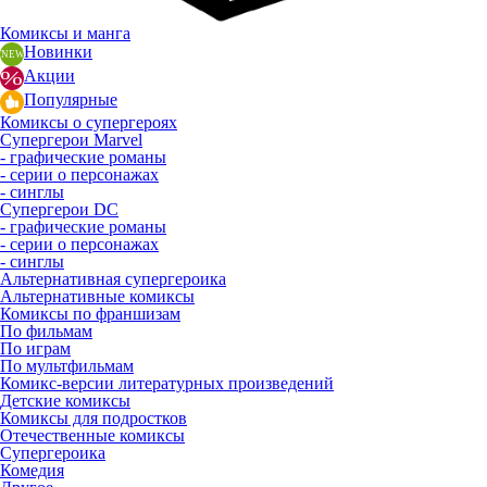
Комиксы и манга
Новинки
Акции
Популярные
Комиксы о супергероях
Супергерои Marvel
- графические романы
- серии о персонажах
- синглы
Супергерои DC
- графические романы
- серии о персонажах
- синглы
Альтернативная супергероика
Альтернативные комиксы
Комиксы по франшизам
По фильмам
По играм
По мультфильмам
Комикс-версии литературных произведений
Детские комиксы
Комиксы для подростков
Отечественные комиксы
Супергероика
Комедия