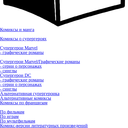
Комиксы и манга
Комиксы о супергероях
Супергерои Marvel
- графические романы
Супергерои Marvel/Графические романы
- серии о персонажах
- синглы
Супергерои DC
- графические романы
- серии о персонажах
- синглы
Альтернативная супергероика
Альтернативные комиксы
Комиксы по франшизам
По фильмам
По играм
По мультфильмам
Комикс-версии литературных произведений