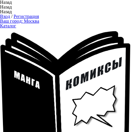
Назад
Назад
Назад
Вход
/
Регистрация
Ваш город:
Москва
Каталог