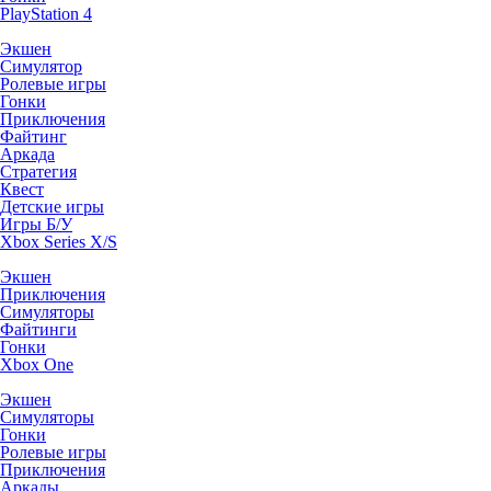
PlayStation 4
Экшен
Симулятор
Ролевые игры
Гонки
Приключения
Файтинг
Аркада
Стратегия
Квест
Детские игры
Игры Б/У
Xbox Series X/S
Экшен
Приключения
Симуляторы
Файтинги
Гонки
Xbox One
Экшен
Симуляторы
Гонки
Ролевые игры
Приключения
Аркады