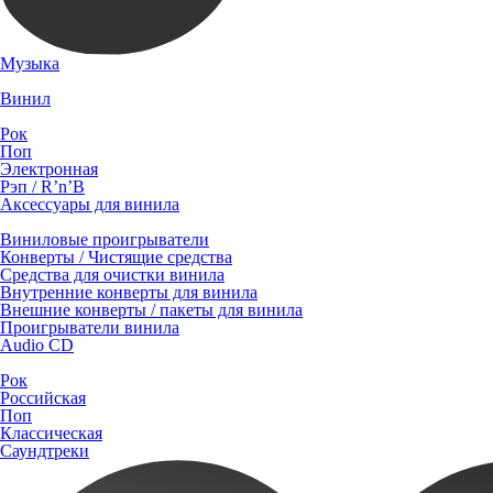
Музыка
Винил
Рок
Поп
Электронная
Рэп / R’n’B
Аксессуары для винила
Виниловые проигрыватели
Конверты / Чистящие средства
Средства для очистки винила
Внутренние конверты для винила
Внешние конверты / пакеты для винила
Проигрыватели винила
Audio CD
Рок
Российская
Поп
Классическая
Саундтреки