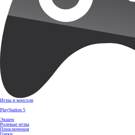
Игры и консоли
PlayStation 5
Экшен
Ролевые игры
Приключения
Гонки