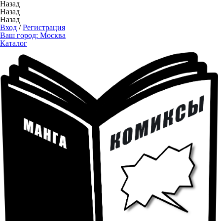
Назад
Назад
Назад
Вход
/
Регистрация
Ваш город:
Москва
Каталог