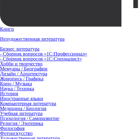
Книги
Нехудожественная литература
Бизнес литература
- Сборник вопросов «1С:Профессионал»
- Сборник вопросов «1С:Специалист»
Хобби и творчество
Мемуары / Биографии
Дизайн / Архитектура
Живопись / Графика
Кино / Музыка
Наука / Техника
История
Иностранные языки
Компьютерная литература
Медицина / Биология
Учебная литература
Психология / Саморазвитие
Религия / Эзотерика
Философия
Фотоискусство
Художественная литература