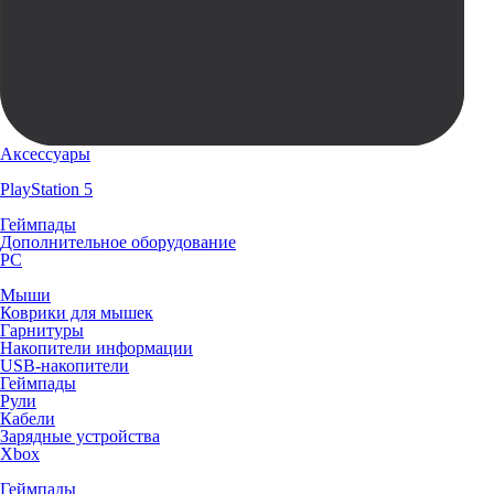
Аксессуары
PlayStation 5
Геймпады
Дополнительное оборудование
PC
Мыши
Коврики для мышек
Гарнитуры
Накопители информации
USB-накопители
Геймпады
Рули
Кабели
Зарядные устройства
Xbox
Геймпады