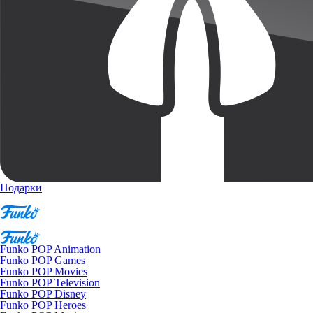
Подарки
Funko POP Animation
Funko POP Games
Funko POP Movies
Funko POP Television
Funko POP Disney
Funko POP Heroes