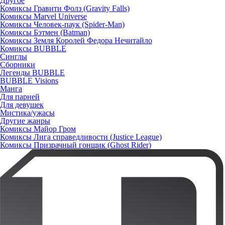
Другое
Комиксы Гравити Фолз (Gravity Falls)
Комиксы Marvel Universe
Комиксы Человек-паук (Spider-Man)
Комиксы Бэтмен (Batman)
Комиксы Земля Королей Федора Нечитайло
Комиксы BUBBLE
Синглы
Сборники
Легенды BUBBLE
BUBBLE Visions
Манга
Для парней
Для девушек
Мистика/ужасы
Другие жанры
Комиксы Майор Гром
Комиксы Лига справедливости (Justice League)
Комиксы Призрачный гонщик (Ghost Rider)