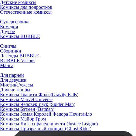
Детские комиксы
Комиксы для подростков
Отечественные комиксы
Супергероика
Комедия
Другое
Комиксы BUBBLE
Синглы
Сборники
Легенды BUBBLE
BUBBLE Visions
Манга
Для парней
Для девушек
Мистика/ужасы
Другие жанры
Комиксы Гравити Фолз (Gravity Falls)
Комиксы Marvel Universe
Комиксы Человек-паук (Spider-Man)
Комиксы Бэтмен (Batman)
Комиксы Земля Королей Федора Нечитайло
Комиксы Майор Гром
Комиксы Лига справедливости (Justice League)
Комиксы Призрачный гонщик (Ghost Rider)