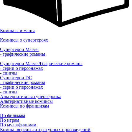
Комиксы и манга
Комиксы о супергероях
Супергерои Marvel
- графические романы
Супергерои Marvel/Графические романы
- серии о персонажах
- синглы
Супергерои DC
- графические романы
- серии о персонажах
- синглы
Альтернативная супергероика
Альтернативные комиксы
Комиксы по франшизам
По фильмам
По играм
По мультфильмам
Комикс-версии литературных произведений