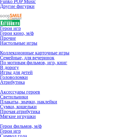
Funko POP Music
Другие фигурки
Герои игр
Герои кино, м/ф
Прочие
Настольные игры
Коллекционные карточные игры
Семейные, для вечеринок
По мотивам фильмов, игр, книг
В дорогу
Игры для детей
Головоломки
Атрибутика
Аксессуары героев
Светильники
Плакаты, значки, наклейки
Сумки, кошельки
Прочая атрибутика
Мягкие игрушки
Герои фильмов, м/ф
Герои игр
Символ года