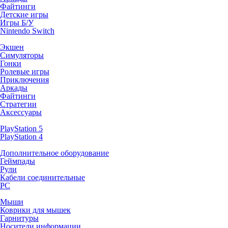
Файтинги
Детские игры
Игры Б/У
Nintendo Switch
Экшен
Симуляторы
Гонки
Ролевые игры
Приключения
Аркады
Файтинги
Стратегии
Аксессуары
PlayStation 5
PlayStation 4
Дополнительное оборудование
Геймпады
Рули
Кабели соединительные
PC
Мыши
Коврики для мышек
Гарнитуры
Носители информации