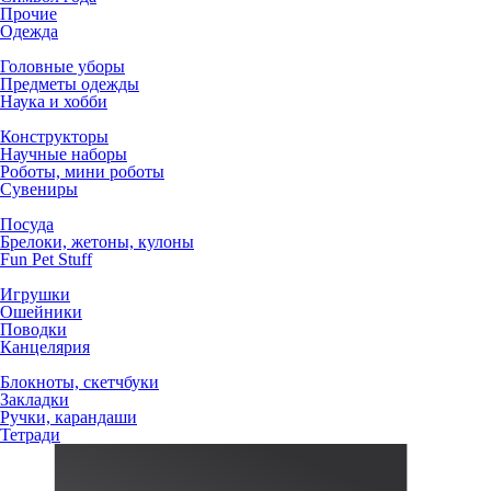
Прочие
Одежда
Головные уборы
Предметы одежды
Наука и хобби
Конструкторы
Научные наборы
Роботы, мини роботы
Сувениры
Посуда
Брелоки, жетоны, кулоны
Fun Pet Stuff
Игрушки
Ошейники
Поводки
Канцелярия
Блокноты, скетчбуки
Закладки
Ручки, карандаши
Тетради