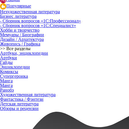
Популярные
Нехудожественная литература
Бизнес литература
- Сборник вопросов «1С:Профессионал»
- Сборник вопросов «1С:Специалист»
Хобби и творчество
Мемуары / Биографии
Дизайн / Архитектура
Живопись / Графика
>> Все разделы
Артбуки, энциклопедии
Артбуки
Гайды
Энциклопедии
Комиксы
Супергероика
Манга
Манга
Ранобэ
Художественная литература
Фантастика / Фэнтези
Детская литература
Обзоры и рецензии