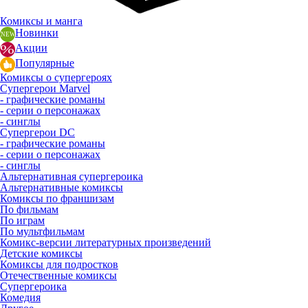
Комиксы и манга
Новинки
Акции
Популярные
Комиксы о супергероях
Супергерои Marvel
- графические романы
- серии о персонажах
- синглы
Супергерои DC
- графические романы
- серии о персонажах
- синглы
Альтернативная супергероика
Альтернативные комиксы
Комиксы по франшизам
По фильмам
По играм
По мультфильмам
Комикс-версии литературных произведений
Детские комиксы
Комиксы для подростков
Отечественные комиксы
Супергероика
Комедия