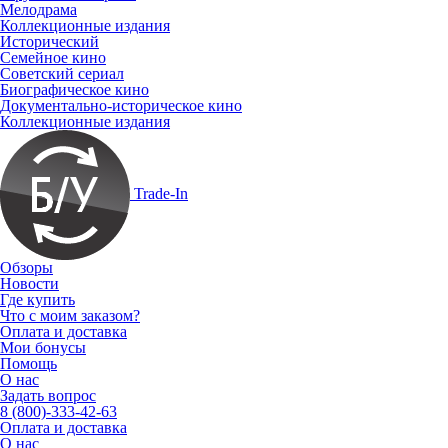
Мелодрама
Коллекционные издания
Исторический
Семейное кино
Советский сериал
Биографическое кино
Документально-историческое кино
Коллекционные издания
Trade-In
Обзоры
Новости
Где купить
Что с моим заказом?
Оплата и доставка
Мои бонусы
Помощь
О нас
Задать вопрос
8 (800)-333-42-63
Оплата и доставка
О нас