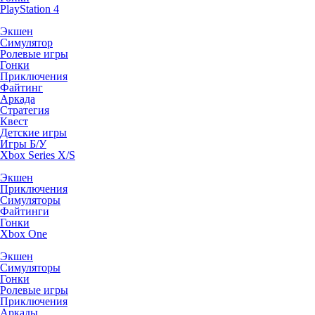
PlayStation 4
Экшен
Симулятор
Ролевые игры
Гонки
Приключения
Файтинг
Аркада
Стратегия
Квест
Детские игры
Игры Б/У
Xbox Series X/S
Экшен
Приключения
Симуляторы
Файтинги
Гонки
Xbox One
Экшен
Симуляторы
Гонки
Ролевые игры
Приключения
Аркады