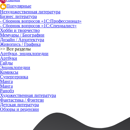
Популярные
Нехудожественная литература
Бизнес литература
- Сборник вопросов «1С:Профессионал»
- Сборник вопросов «1С:Специалист»
Хобби и творчество
Мемуары / Биографии
Дизайн / Архитектура
Живопись / Графика
>> Все разделы
Артбуки, энциклопедии
Артбуки
Гайды
Энциклопедии
Комиксы
Супергероика
Манга
Манга
Ранобэ
Художественная литература
Фантастика / Фэнтези
Детская литература
Обзоры и рецензии