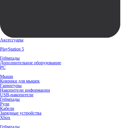
Аксессуары
PlayStation 5
Геймпады
Дополнительное оборудование
PC
Мыши
Коврики для мышек
Гарнитуры
Накопители информации
USB-накопители
Геймпады
Рули
Кабели
Зарядные устройства
Xbox
Геймпады