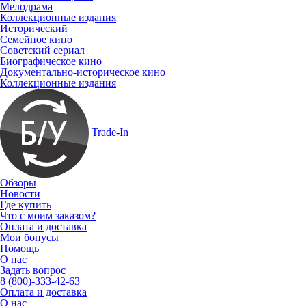
Мелодрама
Коллекционные издания
Исторический
Семейное кино
Советский сериал
Биографическое кино
Документально-историческое кино
Коллекционные издания
Trade-In
Обзоры
Новости
Где купить
Что с моим заказом?
Оплата и доставка
Мои бонусы
Помощь
О нас
Задать вопрос
8 (800)-333-42-63
Оплата и доставка
О нас