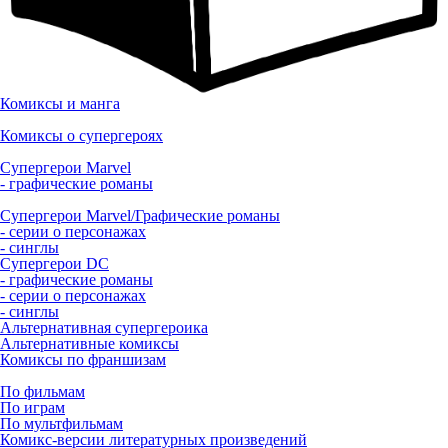
Комиксы и манга
Комиксы о супергероях
Супергерои Marvel
- графические романы
Супергерои Marvel/Графические романы
- серии о персонажах
- синглы
Супергерои DC
- графические романы
- серии о персонажах
- синглы
Альтернативная супергероика
Альтернативные комиксы
Комиксы по франшизам
По фильмам
По играм
По мультфильмам
Комикс-версии литературных произведений