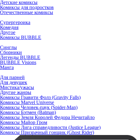
Детские комиксы
Комиксы для подростков
Отечественные комиксы
Супергероика
Комедия
Другое
Комиксы BUBBLE
Синглы
Сборники
Легенды BUBBLE
BUBBLE Visions
Манга
Для парней
Для девушек
Мистика/ужасы
Другие жанры
Комиксы Гравити Фолз (Gravity Falls)
Комиксы Marvel Universe
Комиксы Человек-паук (Spider-Man)
Комиксы Бэтмен (Batman)
Комиксы Земля Королей Федора Нечитайло
Комиксы Майор Гром
Комиксы Лига справедливости (Justice League)
Комиксы Призрачный гонщик (Ghost Rider)