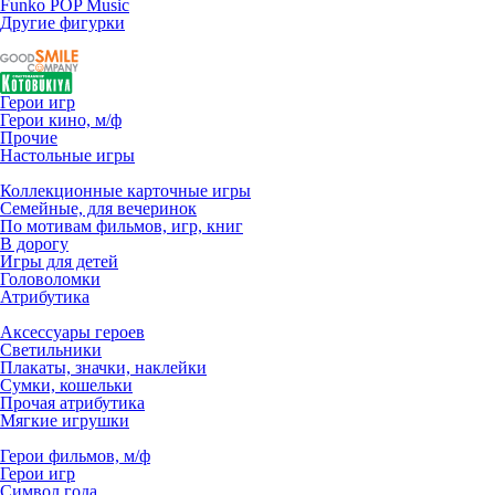
Funko POP Music
Другие фигурки
Герои игр
Герои кино, м/ф
Прочие
Настольные игры
Коллекционные карточные игры
Семейные, для вечеринок
По мотивам фильмов, игр, книг
В дорогу
Игры для детей
Головоломки
Атрибутика
Аксессуары героев
Светильники
Плакаты, значки, наклейки
Сумки, кошельки
Прочая атрибутика
Мягкие игрушки
Герои фильмов, м/ф
Герои игр
Символ года