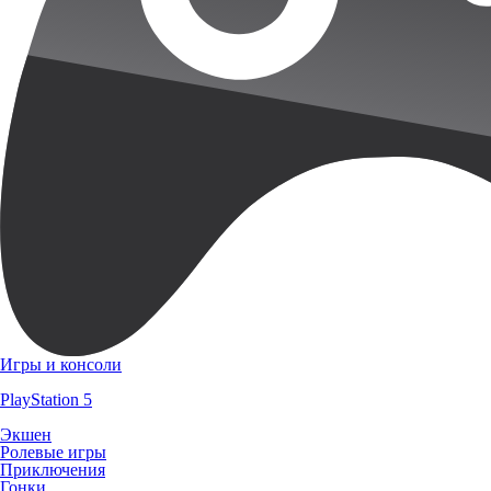
Игры и консоли
PlayStation 5
Экшен
Ролевые игры
Приключения
Гонки