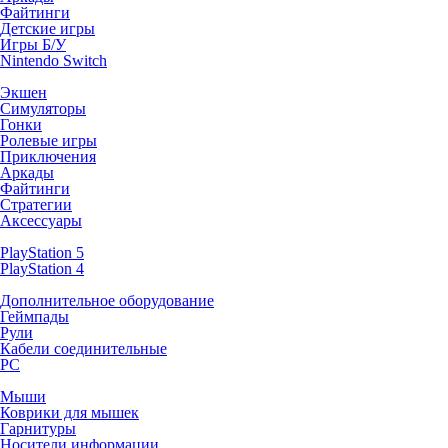
Файтинги
Детские игры
Игры Б/У
Nintendo Switch
Экшен
Симуляторы
Гонки
Ролевые игры
Приключения
Аркады
Файтинги
Стратегии
Аксессуары
PlayStation 5
PlayStation 4
Дополнительное оборудование
Геймпады
Рули
Кабели соединительные
PC
Мыши
Коврики для мышек
Гарнитуры
Носители информации