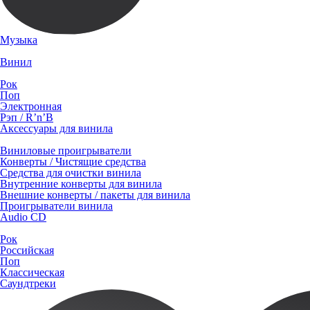
Музыка
Винил
Рок
Поп
Электронная
Рэп / R’n’B
Аксессуары для винила
Виниловые проигрыватели
Конверты / Чистящие средства
Средства для очистки винила
Внутренние конверты для винила
Внешние конверты / пакеты для винила
Проигрыватели винила
Audio CD
Рок
Российская
Поп
Классическая
Саундтреки