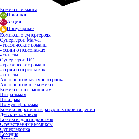
Комиксы и манга
Новинки
Акции
Популярные
Комиксы о супергероях
Супергерои Marvel
- графические романы
- серии о персонажах
- синглы
Супергерои DC
- графические романы
- серии о персонажах
- синглы
Альтернативная супергероика
Альтернативные комиксы
Комиксы по франшизам
По фильмам
По играм
По мультфильмам
Комикс-версии литературных произведений
Детские комиксы
Комиксы для подростков
Отечественные комиксы
Супергероика
Комедия