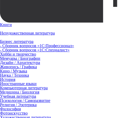
Книги
Нехудожественная литература
Бизнес литература
- Сборник вопросов «1С:Профессионал»
- Сборник вопросов «1С:Специалист»
Хобби и творчество
Мемуары / Биографии
Дизайн / Архитектура
Живопись / Графика
Кино / Музыка
Наука / Техника
История
Иностранные языки
Компьютерная литература
Медицина / Биология
Учебная литература
Психология / Саморазвитие
Религия / Эзотерика
Философия
Фотоискусство
Художественная литература