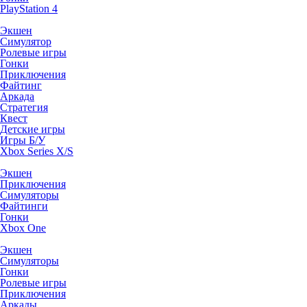
PlayStation 4
Экшен
Симулятор
Ролевые игры
Гонки
Приключения
Файтинг
Аркада
Стратегия
Квест
Детские игры
Игры Б/У
Xbox Series X/S
Экшен
Приключения
Симуляторы
Файтинги
Гонки
Xbox One
Экшен
Симуляторы
Гонки
Ролевые игры
Приключения
Аркады