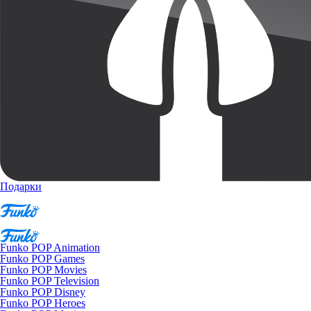
Подарки
Funko POP Animation
Funko POP Games
Funko POP Movies
Funko POP Television
Funko POP Disney
Funko POP Heroes