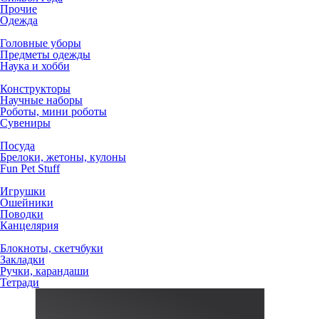
Прочие
Одежда
Головные уборы
Предметы одежды
Наука и хобби
Конструкторы
Научные наборы
Роботы, мини роботы
Сувениры
Посуда
Брелоки, жетоны, кулоны
Fun Pet Stuff
Игрушки
Ошейники
Поводки
Канцелярия
Блокноты, скетчбуки
Закладки
Ручки, карандаши
Тетради