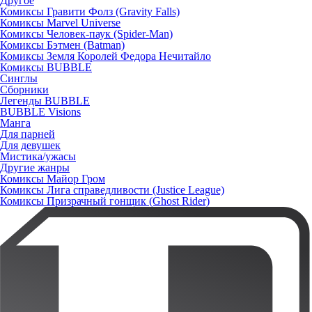
Другое
Комиксы Гравити Фолз (Gravity Falls)
Комиксы Marvel Universe
Комиксы Человек-паук (Spider-Man)
Комиксы Бэтмен (Batman)
Комиксы Земля Королей Федора Нечитайло
Комиксы BUBBLE
Синглы
Сборники
Легенды BUBBLE
BUBBLE Visions
Манга
Для парней
Для девушек
Мистика/ужасы
Другие жанры
Комиксы Майор Гром
Комиксы Лига справедливости (Justice League)
Комиксы Призрачный гонщик (Ghost Rider)