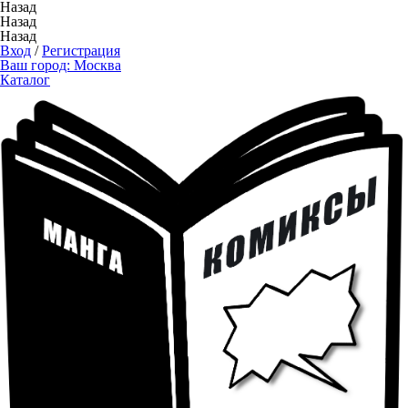
Назад
Назад
Назад
Вход
/
Регистрация
Ваш город:
Москва
Каталог