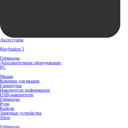
Аксессуары
PlayStation 5
Геймпады
Дополнительное оборудование
PC
Мыши
Коврики для мышек
Гарнитуры
Накопители информации
USB-накопители
Геймпады
Рули
Кабели
Зарядные устройства
Xbox
Геймпады