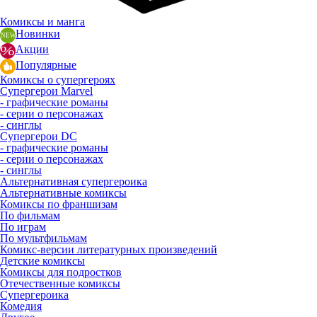
Комиксы и манга
Новинки
Акции
Популярные
Комиксы о супергероях
Супергерои Marvel
- графические романы
- серии о персонажах
- синглы
Супергерои DC
- графические романы
- серии о персонажах
- синглы
Альтернативная супергероика
Альтернативные комиксы
Комиксы по франшизам
По фильмам
По играм
По мультфильмам
Комикс-версии литературных произведений
Детские комиксы
Комиксы для подростков
Отечественные комиксы
Супергероика
Комедия