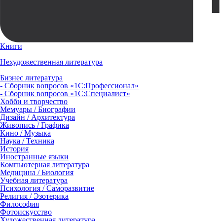
Книги
Нехудожественная литература
Бизнес литература
- Сборник вопросов «1С:Профессионал»
- Сборник вопросов «1С:Специалист»
Хобби и творчество
Мемуары / Биографии
Дизайн / Архитектура
Живопись / Графика
Кино / Музыка
Наука / Техника
История
Иностранные языки
Компьютерная литература
Медицина / Биология
Учебная литература
Психология / Саморазвитие
Религия / Эзотерика
Философия
Фотоискусство
Художественная литература