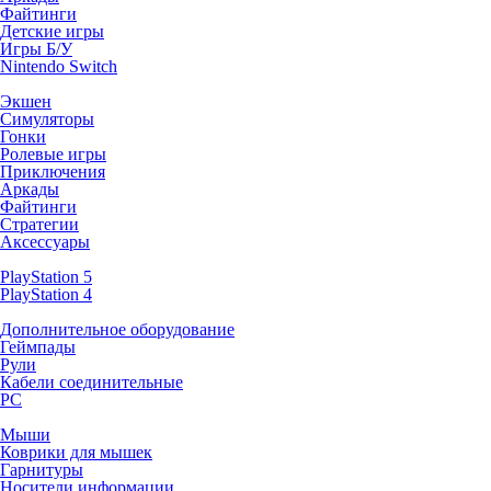
Файтинги
Детские игры
Игры Б/У
Nintendo Switch
Экшен
Симуляторы
Гонки
Ролевые игры
Приключения
Аркады
Файтинги
Стратегии
Аксессуары
PlayStation 5
PlayStation 4
Дополнительное оборудование
Геймпады
Рули
Кабели соединительные
PC
Мыши
Коврики для мышек
Гарнитуры
Носители информации