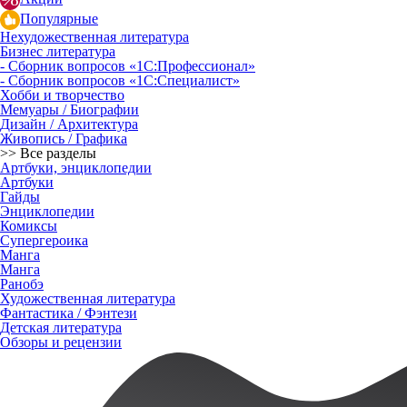
Популярные
Нехудожественная литература
Бизнес литература
- Сборник вопросов «1С:Профессионал»
- Сборник вопросов «1С:Специалист»
Хобби и творчество
Мемуары / Биографии
Дизайн / Архитектура
Живопись / Графика
>> Все разделы
Артбуки, энциклопедии
Артбуки
Гайды
Энциклопедии
Комиксы
Супергероика
Манга
Манга
Ранобэ
Художественная литература
Фантастика / Фэнтези
Детская литература
Обзоры и рецензии