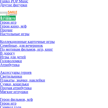
Funko POP Music
Другие фигурки
Герои игр
Герои кино, м/ф
Прочие
Настольные игры
Коллекционные карточные игры
Семейные, для вечеринок
По мотивам фильмов, игр, книг
В дорогу
Игры для детей
Головоломки
Атрибутика
Аксессуары героев
Светильники
Плакаты, значки, наклейки
Сумки, кошельки
Прочая атрибутика
Мягкие игрушки
Герои фильмов, м/ф
Герои игр
Символ года