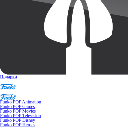
Подарки
Funko POP Animation
Funko POP Games
Funko POP Movies
Funko POP Television
Funko POP Disney
Funko POP Heroes