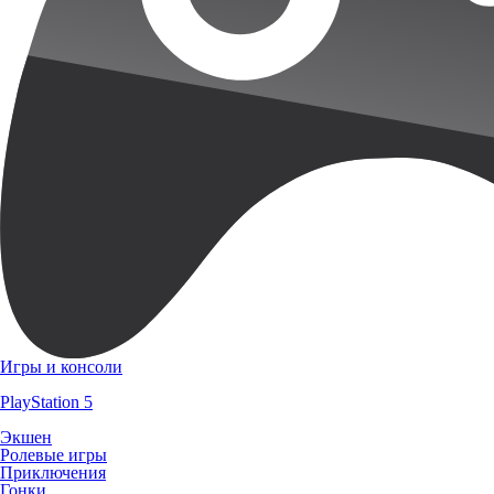
Игры и консоли
PlayStation 5
Экшен
Ролевые игры
Приключения
Гонки