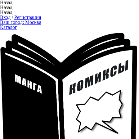
Назад
Назад
Назад
Вход
/
Регистрация
Ваш город:
Москва
Каталог