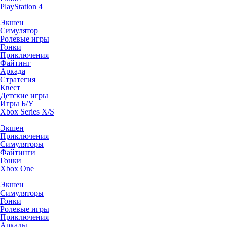
PlayStation 4
Экшен
Симулятор
Ролевые игры
Гонки
Приключения
Файтинг
Аркада
Стратегия
Квест
Детские игры
Игры Б/У
Xbox Series X/S
Экшен
Приключения
Симуляторы
Файтинги
Гонки
Xbox One
Экшен
Симуляторы
Гонки
Ролевые игры
Приключения
Аркады