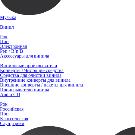
Музыка
Винил
Рок
Поп
Электронная
Рэп / R’n’B
Аксессуары для винила
Виниловые проигрыватели
Конверты / Чистящие средства
Средства для очистки винила
Внутренние конверты для винила
Внешние конверты / пакеты для винила
Проигрыватели винила
Audio CD
Рок
Российская
Поп
Классическая
Саундтреки