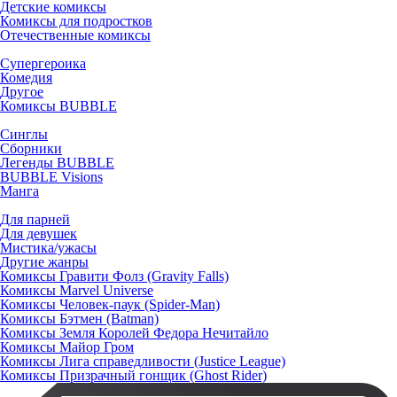
Детские комиксы
Комиксы для подростков
Отечественные комиксы
Супергероика
Комедия
Другое
Комиксы BUBBLE
Синглы
Сборники
Легенды BUBBLE
BUBBLE Visions
Манга
Для парней
Для девушек
Мистика/ужасы
Другие жанры
Комиксы Гравити Фолз (Gravity Falls)
Комиксы Marvel Universe
Комиксы Человек-паук (Spider-Man)
Комиксы Бэтмен (Batman)
Комиксы Земля Королей Федора Нечитайло
Комиксы Майор Гром
Комиксы Лига справедливости (Justice League)
Комиксы Призрачный гонщик (Ghost Rider)