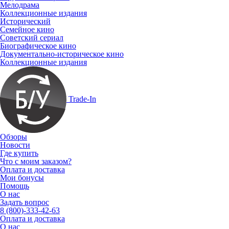
Мелодрама
Коллекционные издания
Исторический
Семейное кино
Советский сериал
Биографическое кино
Документально-историческое кино
Коллекционные издания
Trade-In
Обзоры
Новости
Где купить
Что с моим заказом?
Оплата и доставка
Мои бонусы
Помощь
О нас
Задать вопрос
8 (800)-333-42-63
Оплата и доставка
О нас