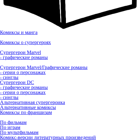
Комиксы и манга
Комиксы о супергероях
Супергерои Marvel
- графические романы
Супергерои Marvel/Графические романы
- серии о персонажах
- синглы
Супергерои DC
- графические романы
- серии о персонажах
- синглы
Альтернативная супергероика
Альтернативные комиксы
Комиксы по франшизам
По фильмам
По играм
По мультфильмам
Комикс-версии литературных произведений