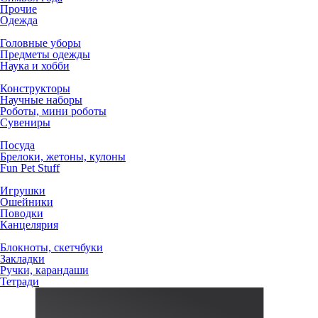
Прочие
Одежда
Головные уборы
Предметы одежды
Наука и хобби
Конструкторы
Научные наборы
Роботы, мини роботы
Сувениры
Посуда
Брелоки, жетоны, кулоны
Fun Pet Stuff
Игрушки
Ошейники
Поводки
Канцелярия
Блокноты, скетчбуки
Закладки
Ручки, карандаши
Тетради