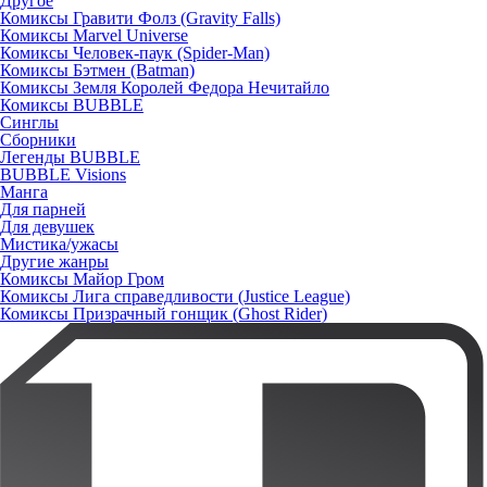
Другое
Комиксы Гравити Фолз (Gravity Falls)
Комиксы Marvel Universe
Комиксы Человек-паук (Spider-Man)
Комиксы Бэтмен (Batman)
Комиксы Земля Королей Федора Нечитайло
Комиксы BUBBLE
Синглы
Сборники
Легенды BUBBLE
BUBBLE Visions
Манга
Для парней
Для девушек
Мистика/ужасы
Другие жанры
Комиксы Майор Гром
Комиксы Лига справедливости (Justice League)
Комиксы Призрачный гонщик (Ghost Rider)