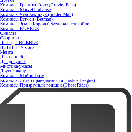
Другое
Комиксы Гравити Фолз (Gravity Falls)
Комиксы Marvel Universe
Комиксы Человек-паук (Spider-Man)
Комиксы Бэтмен (Batman)
Комиксы Земля Королей Федора Нечитайло
Комиксы BUBBLE
Синглы
Сборники
Легенды BUBBLE
BUBBLE Visions
Манга
Для парней
Для девушек
Мистика/ужасы
Другие жанры
Комиксы Майор Гром
Комиксы Лига справедливости (Justice League)
Комиксы Призрачный гонщик (Ghost Rider)