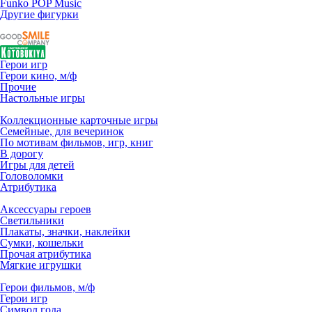
Funko POP Music
Другие фигурки
Герои игр
Герои кино, м/ф
Прочие
Настольные игры
Коллекционные карточные игры
Семейные, для вечеринок
По мотивам фильмов, игр, книг
В дорогу
Игры для детей
Головоломки
Атрибутика
Аксессуары героев
Светильники
Плакаты, значки, наклейки
Сумки, кошельки
Прочая атрибутика
Мягкие игрушки
Герои фильмов, м/ф
Герои игр
Символ года