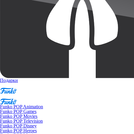
Подарки
Funko POP Animation
Funko POP Games
Funko POP Movies
Funko POP Television
Funko POP Disney
Funko POP Heroes