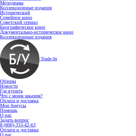
Мелодрама
Коллекционные издания
Исторический
Семейное кино
Советский сериал
Биографическое кино
Документально-историческое кино
Коллекционные издания
Trade-In
Обзоры
Новости
Где купить
Что с моим заказом?
Оплата и доставка
Мои бонусы
Помощь
О нас
Задать вопрос
8 (800)-333-42-63
Оплата и доставка
О нас