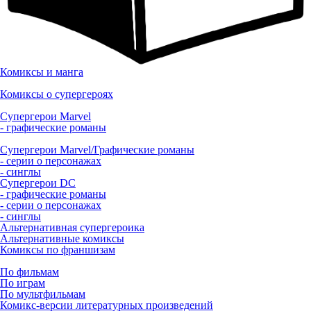
Комиксы и манга
Комиксы о супергероях
Супергерои Marvel
- графические романы
Супергерои Marvel/Графические романы
- серии о персонажах
- синглы
Супергерои DC
- графические романы
- серии о персонажах
- синглы
Альтернативная супергероика
Альтернативные комиксы
Комиксы по франшизам
По фильмам
По играм
По мультфильмам
Комикс-версии литературных произведений