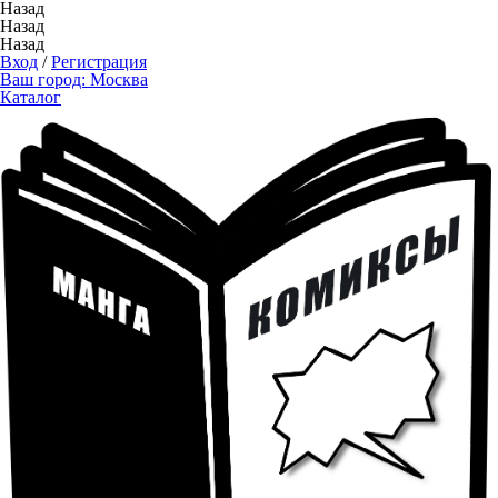
Назад
Назад
Назад
Вход
/
Регистрация
Ваш город:
Москва
Каталог