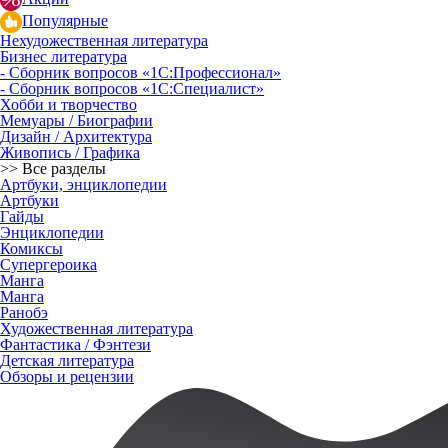
Популярные
Нехудожественная литература
Бизнес литература
- Сборник вопросов «1С:Профессионал»
- Сборник вопросов «1С:Специалист»
Хобби и творчество
Мемуары / Биографии
Дизайн / Архитектура
Живопись / Графика
>> Все разделы
Артбуки, энциклопедии
Артбуки
Гайды
Энциклопедии
Комиксы
Супергероика
Манга
Манга
Ранобэ
Художественная литература
Фантастика / Фэнтези
Детская литература
Обзоры и рецензии