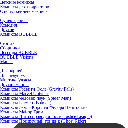
Детские комиксы
Комиксы для подростков
Отечественные комиксы
Супергероика
Комедия
Другое
Комиксы BUBBLE
Синглы
Сборники
Легенды BUBBLE
BUBBLE Visions
Манга
Для парней
Для девушек
Мистика/ужасы
Другие жанры
Комиксы Гравити Фолз (Gravity Falls)
Комиксы Marvel Universe
Комиксы Человек-паук (Spider-Man)
Комиксы Бэтмен (Batman)
Комиксы Земля Королей Федора Нечитайло
Комиксы Майор Гром
Комиксы Лига справедливости (Justice League)
Комиксы Призрачный гонщик (Ghost Rider)