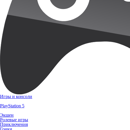
Игры и консоли
PlayStation 5
Экшен
Ролевые игры
Приключения
Гонки