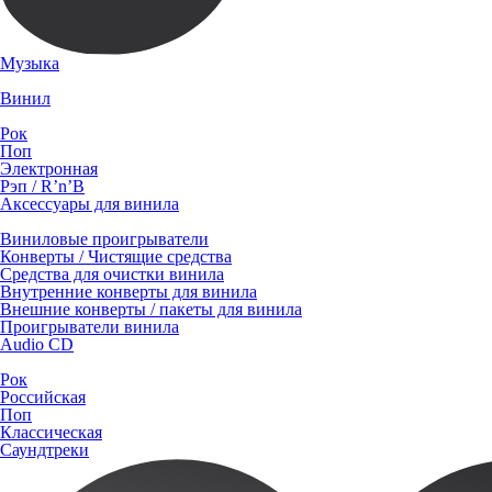
Музыка
Винил
Рок
Поп
Электронная
Рэп / R’n’B
Аксессуары для винила
Виниловые проигрыватели
Конверты / Чистящие средства
Средства для очистки винила
Внутренние конверты для винила
Внешние конверты / пакеты для винила
Проигрыватели винила
Audio CD
Рок
Российская
Поп
Классическая
Саундтреки