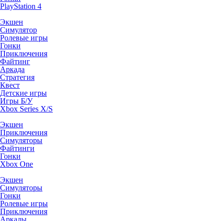
PlayStation 4
Экшен
Симулятор
Ролевые игры
Гонки
Приключения
Файтинг
Аркада
Стратегия
Квест
Детские игры
Игры Б/У
Xbox Series X/S
Экшен
Приключения
Симуляторы
Файтинги
Гонки
Xbox One
Экшен
Симуляторы
Гонки
Ролевые игры
Приключения
Аркады