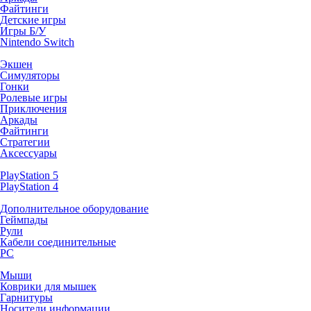
Файтинги
Детские игры
Игры Б/У
Nintendo Switch
Экшен
Симуляторы
Гонки
Ролевые игры
Приключения
Аркады
Файтинги
Стратегии
Аксессуары
PlayStation 5
PlayStation 4
Дополнительное оборудование
Геймпады
Рули
Кабели соединительные
PC
Мыши
Коврики для мышек
Гарнитуры
Носители информации