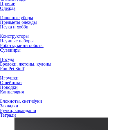
Прочие
Одежда
Головные уборы
Предметы одежды
Наука и хобби
Конструкторы
Научные наборы
Роботы, мини роботы
Сувениры
Посуда
Брелоки, жетоны, кулоны
Fun Pet Stuff
Игрушки
Ошейники
Поводки
Канцелярия
Блокноты, скетчбуки
Закладки
Ручки, карандаши
Тетради