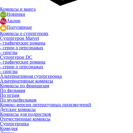
Комиксы и манга
Новинки
Акции
Популярные
Комиксы о супергероях
Супергерои Marvel
- графические романы
- серии о персонажах
- синглы
Супергерои DC
- графические романы
- серии о персонажах
- синглы
Альтернативная супергероика
Альтернативные комиксы
Комиксы по франшизам
По фильмам
По играм
По мультфильмам
Комикс-версии литературных произведений
Детские комиксы
Комиксы для подростков
Отечественные комиксы
Супергероика
Комедия