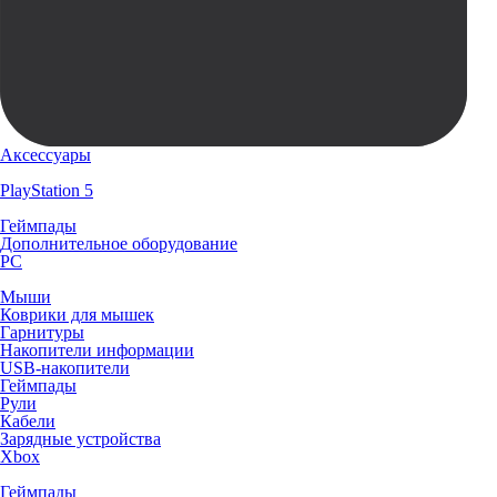
Аксессуары
PlayStation 5
Геймпады
Дополнительное оборудование
PC
Мыши
Коврики для мышек
Гарнитуры
Накопители информации
USB-накопители
Геймпады
Рули
Кабели
Зарядные устройства
Xbox
Геймпады