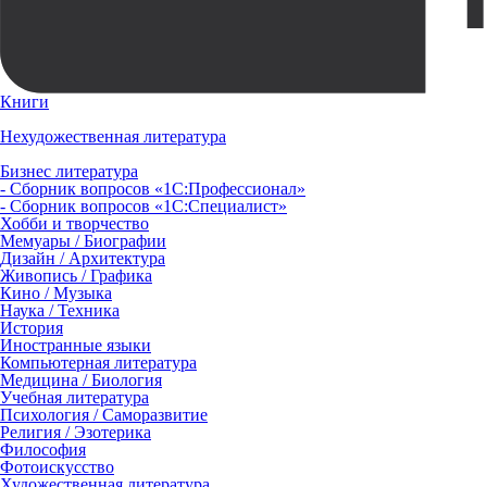
Книги
Нехудожественная литература
Бизнес литература
- Сборник вопросов «1С:Профессионал»
- Сборник вопросов «1С:Специалист»
Хобби и творчество
Мемуары / Биографии
Дизайн / Архитектура
Живопись / Графика
Кино / Музыка
Наука / Техника
История
Иностранные языки
Компьютерная литература
Медицина / Биология
Учебная литература
Психология / Саморазвитие
Религия / Эзотерика
Философия
Фотоискусство
Художественная литература