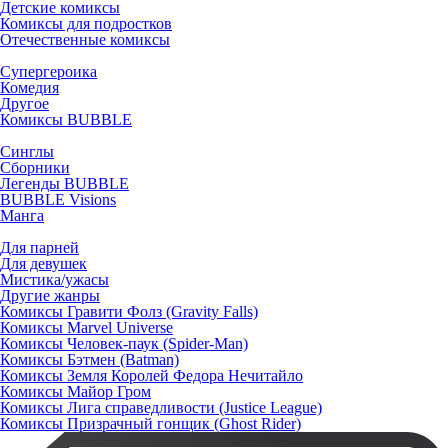
Детские комиксы
Комиксы для подростков
Отечественные комиксы
Супергероика
Комедия
Другое
Комиксы BUBBLE
Синглы
Сборники
Легенды BUBBLE
BUBBLE Visions
Манга
Для парней
Для девушек
Мистика/ужасы
Другие жанры
Комиксы Гравити Фолз (Gravity Falls)
Комиксы Marvel Universe
Комиксы Человек-паук (Spider-Man)
Комиксы Бэтмен (Batman)
Комиксы Земля Королей Федора Нечитайло
Комиксы Майор Гром
Комиксы Лига справедливости (Justice League)
Комиксы Призрачный гонщик (Ghost Rider)