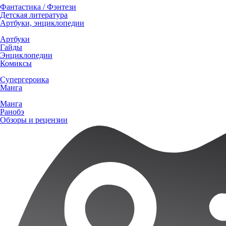
Фантастика / Фэнтези
Детская литература
Артбуки, энциклопедии
Артбуки
Гайды
Энциклопедии
Комиксы
Супергероика
Манга
Манга
Ранобэ
Обзоры и рецензии