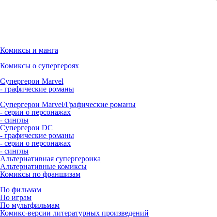
Комиксы и манга
Комиксы о супергероях
Супергерои Marvel
- графические романы
Супергерои Marvel/Графические романы
- серии о персонажах
- синглы
Супергерои DC
- графические романы
- серии о персонажах
- синглы
Альтернативная супергероика
Альтернативные комиксы
Комиксы по франшизам
По фильмам
По играм
По мультфильмам
Комикс-версии литературных произведений