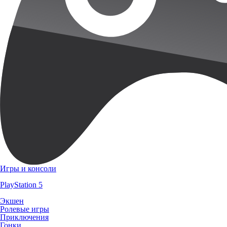
Игры и консоли
PlayStation 5
Экшен
Ролевые игры
Приключения
Гонки