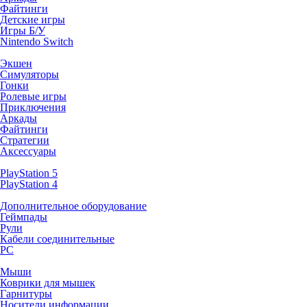
Файтинги
Детские игры
Игры Б/У
Nintendo Switch
Экшен
Симуляторы
Гонки
Ролевые игры
Приключения
Аркады
Файтинги
Стратегии
Аксессуары
PlayStation 5
PlayStation 4
Дополнительное оборудование
Геймпады
Рули
Кабели соединительные
PC
Мыши
Коврики для мышек
Гарнитуры
Носители информации