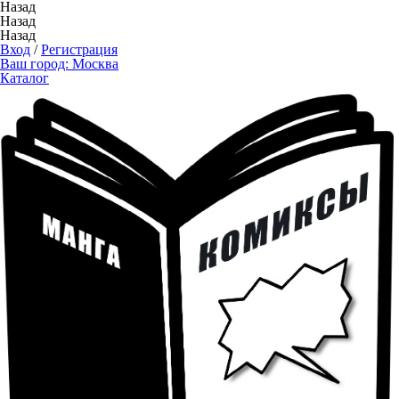
Назад
Назад
Назад
Вход
/
Регистрация
Ваш город:
Москва
Каталог