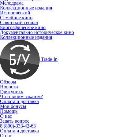
Мелодрама
Коллекционные издания
Исторический
Семейное кино
Советский сериал
Биографическое кино
Документально-историческое кино
Коллекционные издания
Trade-In
Обзоры
Новости
Где купить
Что с моим заказом?
Оплата и доставка
Мои бонусы
Помощь
О нас
Задать вопрос
8 (800)-333-42-63
Оплата и доставка
О нас