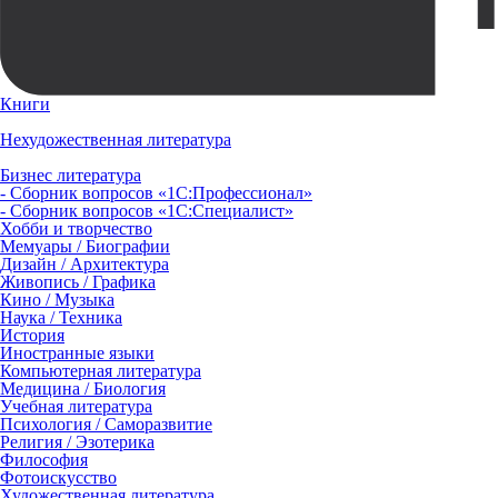
Книги
Нехудожественная литература
Бизнес литература
- Сборник вопросов «1С:Профессионал»
- Сборник вопросов «1С:Специалист»
Хобби и творчество
Мемуары / Биографии
Дизайн / Архитектура
Живопись / Графика
Кино / Музыка
Наука / Техника
История
Иностранные языки
Компьютерная литература
Медицина / Биология
Учебная литература
Психология / Саморазвитие
Религия / Эзотерика
Философия
Фотоискусство
Художественная литература