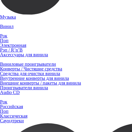
Музыка
Винил
Рок
Поп
Электронная
Рэп / R’n’B
Аксессуары для винила
Виниловые проигрыватели
Конверты / Чистящие средства
Средства для очистки винила
Внутренние конверты для винила
Внешние конверты / пакеты для винила
Проигрыватели винила
Audio CD
Рок
Российская
Поп
Классическая
Саундтреки