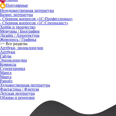
Популярные
Нехудожественная литература
Бизнес литература
- Сборник вопросов «1С:Профессионал»
- Сборник вопросов «1С:Специалист»
Хобби и творчество
Мемуары / Биографии
Дизайн / Архитектура
Живопись / Графика
>> Все разделы
Артбуки, энциклопедии
Артбуки
Гайды
Энциклопедии
Комиксы
Супергероика
Манга
Манга
Ранобэ
Художественная литература
Фантастика / Фэнтези
Детская литература
Обзоры и рецензии