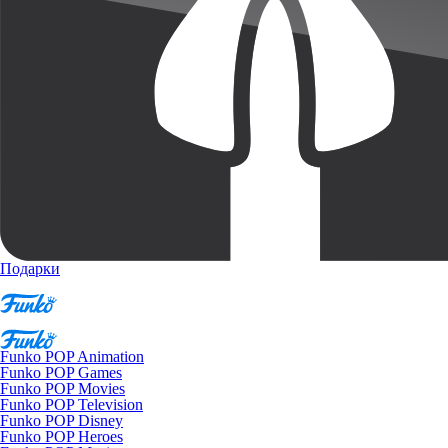
Подарки
Funko POP Animation
Funko POP Games
Funko POP Movies
Funko POP Television
Funko POP Disney
Funko POP Heroes