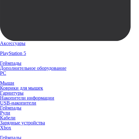
Аксессуары
PlayStation 5
Геймпады
Дополнительное оборудование
PC
Мыши
Коврики для мышек
Гарнитуры
Накопители информации
USB-накопители
Геймпады
Рули
Кабели
Зарядные устройства
Xbox
Геймпады