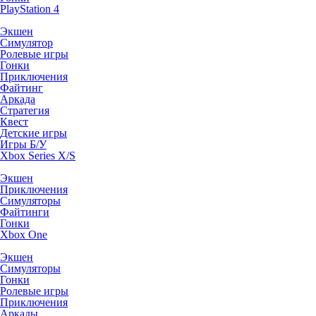
PlayStation 4
Экшен
Симулятор
Ролевые игры
Гонки
Приключения
Файтинг
Аркада
Стратегия
Квест
Детские игры
Игры Б/У
Xbox Series X/S
Экшен
Приключения
Симуляторы
Файтинги
Гонки
Xbox One
Экшен
Симуляторы
Гонки
Ролевые игры
Приключения
Аркады