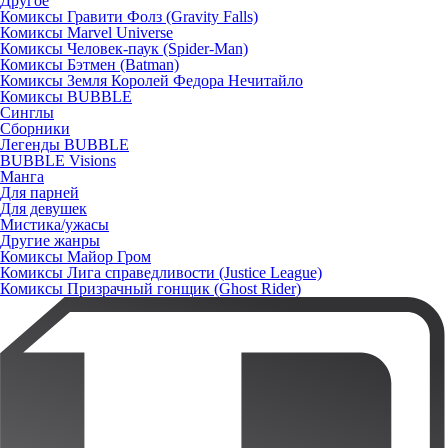
Другое
Комиксы Гравити Фолз (Gravity Falls)
Комиксы Marvel Universe
Комиксы Человек-паук (Spider-Man)
Комиксы Бэтмен (Batman)
Комиксы Земля Королей Федора Нечитайло
Комиксы BUBBLE
Синглы
Сборники
Легенды BUBBLE
BUBBLE Visions
Манга
Для парней
Для девушек
Мистика/ужасы
Другие жанры
Комиксы Майор Гром
Комиксы Лига справедливости (Justice League)
Комиксы Призрачный гонщик (Ghost Rider)