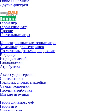
Funko POP Music
Другие фигурки
Герои игр
Герои кино, м/ф
Прочие
Настольные игры
Коллекционные карточные игры
Семейные, для вечеринок
По мотивам фильмов, игр, книг
В дорогу
Игры для детей
Головоломки
Атрибутика
Аксессуары героев
Светильники
Плакаты, значки, наклейки
Сумки, кошельки
Прочая атрибутика
Мягкие игрушки
Герои фильмов, м/ф
Герои игр
Символ года