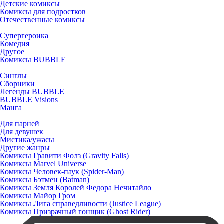
Детские комиксы
Комиксы для подростков
Отечественные комиксы
Супергероика
Комедия
Другое
Комиксы BUBBLE
Синглы
Сборники
Легенды BUBBLE
BUBBLE Visions
Манга
Для парней
Для девушек
Мистика/ужасы
Другие жанры
Комиксы Гравити Фолз (Gravity Falls)
Комиксы Marvel Universe
Комиксы Человек-паук (Spider-Man)
Комиксы Бэтмен (Batman)
Комиксы Земля Королей Федора Нечитайло
Комиксы Майор Гром
Комиксы Лига справедливости (Justice League)
Комиксы Призрачный гонщик (Ghost Rider)