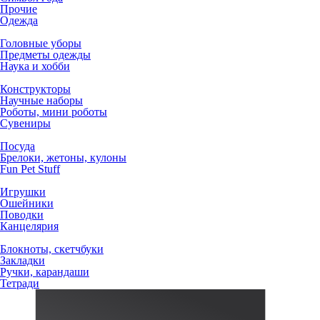
Прочие
Одежда
Головные уборы
Предметы одежды
Наука и хобби
Конструкторы
Научные наборы
Роботы, мини роботы
Сувениры
Посуда
Брелоки, жетоны, кулоны
Fun Pet Stuff
Игрушки
Ошейники
Поводки
Канцелярия
Блокноты, скетчбуки
Закладки
Ручки, карандаши
Тетради