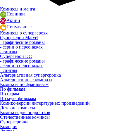
Комиксы и манга
Новинки
Акции
Популярные
Комиксы о супергероях
Супергерои Marvel
- графические романы
- серии о персонажах
- синглы
Супергерои DC
- графические романы
- серии о персонажах
- синглы
Альтернативная супергероика
Альтернативные комиксы
Комиксы по франшизам
По фильмам
По играм
По мультфильмам
Комикс-версии литературных произведений
Детские комиксы
Комиксы для подростков
Отечественные комиксы
Супергероика
Комедия