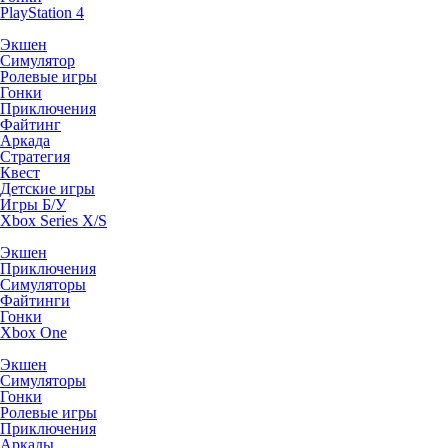
PlayStation 4
Экшен
Симулятор
Ролевые игры
Гонки
Приключения
Файтинг
Аркада
Стратегия
Квест
Детские игры
Игры Б/У
Xbox Series X/S
Экшен
Приключения
Симуляторы
Файтинги
Гонки
Xbox One
Экшен
Симуляторы
Гонки
Ролевые игры
Приключения
Аркады