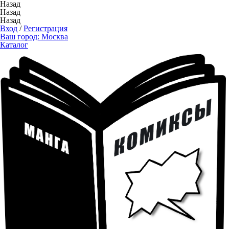
Назад
Назад
Назад
Вход
/
Регистрация
Ваш город:
Москва
Каталог