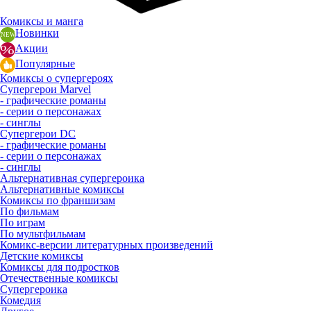
Комиксы и манга
Новинки
Акции
Популярные
Комиксы о супергероях
Супергерои Marvel
- графические романы
- серии о персонажах
- синглы
Супергерои DC
- графические романы
- серии о персонажах
- синглы
Альтернативная супергероика
Альтернативные комиксы
Комиксы по франшизам
По фильмам
По играм
По мультфильмам
Комикс-версии литературных произведений
Детские комиксы
Комиксы для подростков
Отечественные комиксы
Супергероика
Комедия