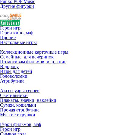
Funko POP Music
Другие фигурки
Герои игр
Герои кино, м/ф
Прочие
Настольные игры
Коллекционные карточные игры
Семейные, для вечеринок
По мотивам фильмов, игр, книг
В дорогу
Игры для детей
Головоломки
Атрибутика
Аксессуары героев
Светильники
Плакаты, значки, наклейки
Сумки, кошельки
Прочая атрибутика
Мягкие игрушки
Герои фильмов, м/ф
Герои игр
Символ года