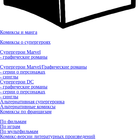
Комиксы и манга
Комиксы о супергероях
Супергерои Marvel
- графические романы
Супергерои Marvel/Графические романы
- серии о персонажах
- синглы
Супергерои DC
- графические романы
- серии о персонажах
- синглы
Альтернативная супергероика
Альтернативные комиксы
Комиксы по франшизам
По фильмам
По играм
По мультфильмам
Комикс-версии литературных произведений