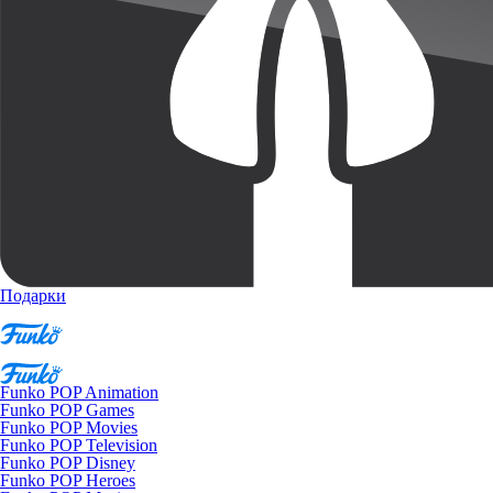
Подарки
Funko POP Animation
Funko POP Games
Funko POP Movies
Funko POP Television
Funko POP Disney
Funko POP Heroes