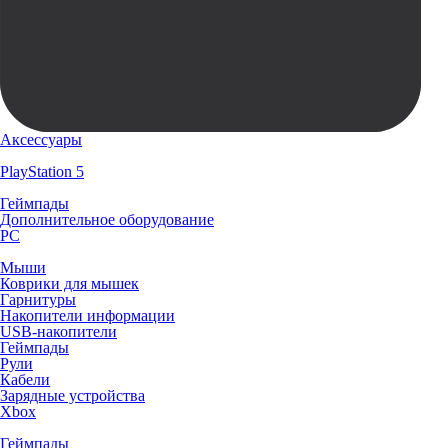
Аксессуары
PlayStation 5
Геймпады
Дополнительное оборудование
PC
Мыши
Коврики для мышек
Гарнитуры
Накопители информации
USB-накопители
Геймпады
Рули
Кабели
Зарядные устройства
Xbox
Геймпады