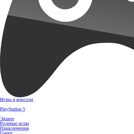
Игры и консоли
PlayStation 5
Экшен
Ролевые игры
Приключения
Гонки