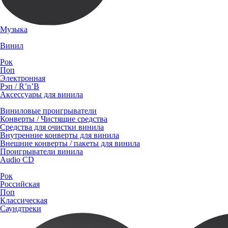
Музыка
Винил
Рок
Поп
Электронная
Рэп / R’n’B
Аксессуары для винила
Виниловые проигрыватели
Конверты / Чистящие средства
Средства для очистки винила
Внутренние конверты для винила
Внешние конверты / пакеты для винила
Проигрыватели винила
Audio CD
Рок
Российская
Поп
Классическая
Саундтреки