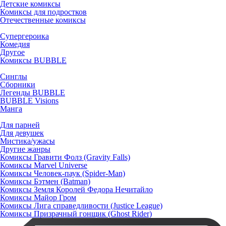
Детские комиксы
Комиксы для подростков
Отечественные комиксы
Супергероика
Комедия
Другое
Комиксы BUBBLE
Синглы
Сборники
Легенды BUBBLE
BUBBLE Visions
Манга
Для парней
Для девушек
Мистика/ужасы
Другие жанры
Комиксы Гравити Фолз (Gravity Falls)
Комиксы Marvel Universe
Комиксы Человек-паук (Spider-Man)
Комиксы Бэтмен (Batman)
Комиксы Земля Королей Федора Нечитайло
Комиксы Майор Гром
Комиксы Лига справедливости (Justice League)
Комиксы Призрачный гонщик (Ghost Rider)