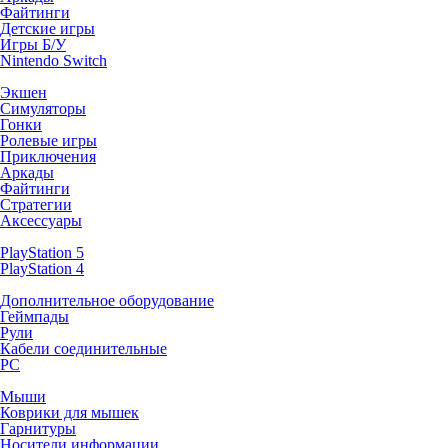
Файтинги
Детские игры
Игры Б/У
Nintendo Switch
Экшен
Симуляторы
Гонки
Ролевые игры
Приключения
Аркады
Файтинги
Стратегии
Аксессуары
PlayStation 5
PlayStation 4
Дополнительное оборудование
Геймпады
Рули
Кабели соединительные
PC
Мыши
Коврики для мышек
Гарнитуры
Носители информации