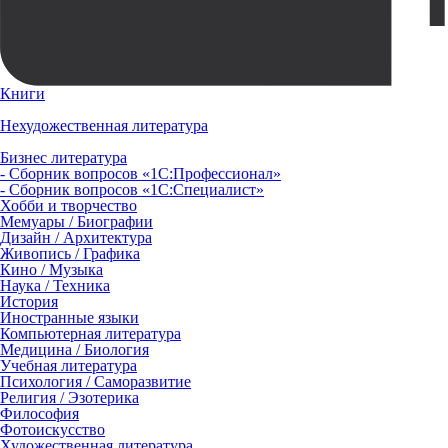
Книги
Нехудожественная литература
Бизнес литература
- Сборник вопросов «1С:Профессионал»
- Сборник вопросов «1С:Специалист»
Хобби и творчество
Мемуары / Биографии
Дизайн / Архитектура
Живопись / Графика
Кино / Музыка
Наука / Техника
История
Иностранные языки
Компьютерная литература
Медицина / Биология
Учебная литература
Психология / Саморазвитие
Религия / Эзотерика
Философия
Фотоискусство
Художественная литература