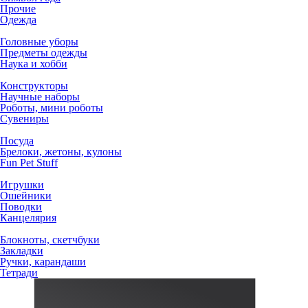
Прочие
Одежда
Головные уборы
Предметы одежды
Наука и хобби
Конструкторы
Научные наборы
Роботы, мини роботы
Сувениры
Посуда
Брелоки, жетоны, кулоны
Fun Pet Stuff
Игрушки
Ошейники
Поводки
Канцелярия
Блокноты, скетчбуки
Закладки
Ручки, карандаши
Тетради