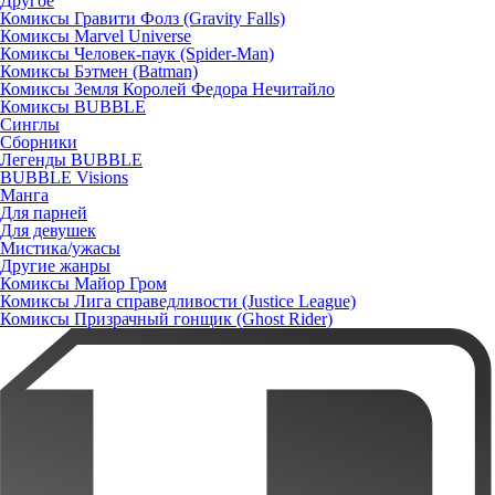
Другое
Комиксы Гравити Фолз (Gravity Falls)
Комиксы Marvel Universe
Комиксы Человек-паук (Spider-Man)
Комиксы Бэтмен (Batman)
Комиксы Земля Королей Федора Нечитайло
Комиксы BUBBLE
Синглы
Сборники
Легенды BUBBLE
BUBBLE Visions
Манга
Для парней
Для девушек
Мистика/ужасы
Другие жанры
Комиксы Майор Гром
Комиксы Лига справедливости (Justice League)
Комиксы Призрачный гонщик (Ghost Rider)