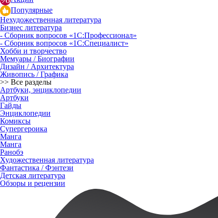
Популярные
Нехудожественная литература
Бизнес литература
- Сборник вопросов «1С:Профессионал»
- Сборник вопросов «1С:Специалист»
Хобби и творчество
Мемуары / Биографии
Дизайн / Архитектура
Живопись / Графика
>> Все разделы
Артбуки, энциклопедии
Артбуки
Гайды
Энциклопедии
Комиксы
Супергероика
Манга
Манга
Ранобэ
Художественная литература
Фантастика / Фэнтези
Детская литература
Обзоры и рецензии