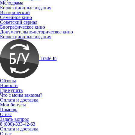
Мелодрама
Коллекционные издания
Исторический
Семейное кино
Советский сериал
Биографическое кино
Документально-историческое кино
Коллекционные издания
Trade-In
Обзоры
Новости
Где купить
Что с моим заказом?
Оплата и доставка
Мои бонусы
Помощь
О нас
Задать вопрос
8 (800)-333-42-63
Оплата и доставка
О нас