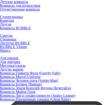
Детские комиксы
Комиксы для подростков
Отечественные комиксы
Супергероика
Комедия
Другое
Комиксы BUBBLE
Синглы
Сборники
Легенды BUBBLE
BUBBLE Visions
Манга
Для парней
Для девушек
Мистика/ужасы
Другие жанры
Комиксы Гравити Фолз (Gravity Falls)
Комиксы Marvel Universe
Комиксы Человек-паук (Spider-Man)
Комиксы Бэтмен (Batman)
Комиксы Земля Королей Федора Нечитайло
Комиксы Майор Гром
Комиксы Лига справедливости (Justice League)
Комиксы Призрачный гонщик (Ghost Rider)