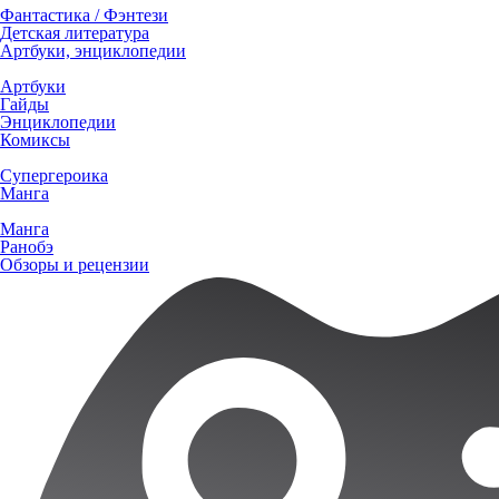
Фантастика / Фэнтези
Детская литература
Артбуки, энциклопедии
Артбуки
Гайды
Энциклопедии
Комиксы
Супергероика
Манга
Манга
Ранобэ
Обзоры и рецензии