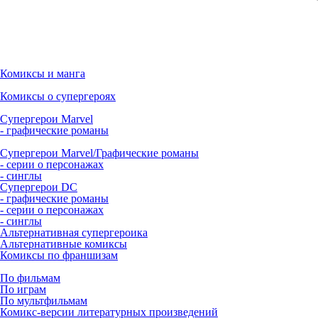
Комиксы и манга
Комиксы о супергероях
Супергерои Marvel
- графические романы
Супергерои Marvel/Графические романы
- серии о персонажах
- синглы
Супергерои DC
- графические романы
- серии о персонажах
- синглы
Альтернативная супергероика
Альтернативные комиксы
Комиксы по франшизам
По фильмам
По играм
По мультфильмам
Комикс-версии литературных произведений