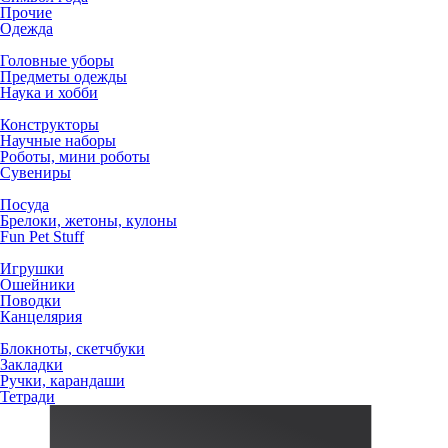
Прочие
Одежда
Головные уборы
Предметы одежды
Наука и хобби
Конструкторы
Научные наборы
Роботы, мини роботы
Сувениры
Посуда
Брелоки, жетоны, кулоны
Fun Pet Stuff
Игрушки
Ошейники
Поводки
Канцелярия
Блокноты, скетчбуки
Закладки
Ручки, карандаши
Тетради