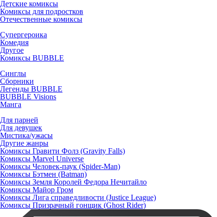
Детские комиксы
Комиксы для подростков
Отечественные комиксы
Супергероика
Комедия
Другое
Комиксы BUBBLE
Синглы
Сборники
Легенды BUBBLE
BUBBLE Visions
Манга
Для парней
Для девушек
Мистика/ужасы
Другие жанры
Комиксы Гравити Фолз (Gravity Falls)
Комиксы Marvel Universe
Комиксы Человек-паук (Spider-Man)
Комиксы Бэтмен (Batman)
Комиксы Земля Королей Федора Нечитайло
Комиксы Майор Гром
Комиксы Лига справедливости (Justice League)
Комиксы Призрачный гонщик (Ghost Rider)