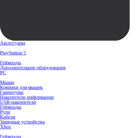
Аксессуары
PlayStation 5
Геймпады
Дополнительное оборудование
PC
Мыши
Коврики для мышек
Гарнитуры
Накопители информации
USB-накопители
Геймпады
Рули
Кабели
Зарядные устройства
Xbox
Геймпады