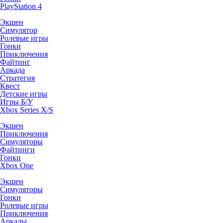
PlayStation 4
Экшен
Симулятор
Ролевые игры
Гонки
Приключения
Файтинг
Аркада
Стратегия
Квест
Детские игры
Игры Б/У
Xbox Series X/S
Экшен
Приключения
Симуляторы
Файтинги
Гонки
Xbox One
Экшен
Симуляторы
Гонки
Ролевые игры
Приключения
Аркады