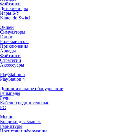
Файтинги
Детские игры
Игры Б/У
Nintendo Switch
Экшен
Симуляторы
Гонки
Ролевые игры
Приключения
Аркады
Файтинги
Стратегии
Аксессуары
PlayStation 5
PlayStation 4
Дополнительное оборудование
Геймпады
Рули
Кабели соединительные
PC
Мыши
Коврики для мышек
Гарнитуры
Носители информации