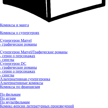
Комиксы и манга
Комиксы о супергероях
Супергерои Marvel
- графические романы
Супергерои Marvel/Графические романы
- серии о персонажах
- синглы
Супергерои DC
- графические романы
- серии о персонажах
- синглы
Альтернативная супергероика
Альтернативные комиксы
Комиксы по франшизам
По фильмам
По играм
По мультфильмам
Комикс-версии литературных произведений