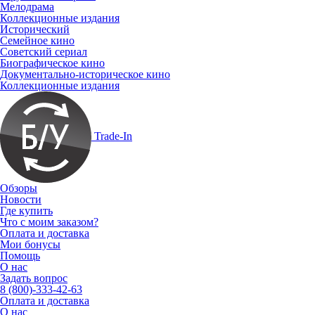
Мелодрама
Коллекционные издания
Исторический
Семейное кино
Советский сериал
Биографическое кино
Документально-историческое кино
Коллекционные издания
Trade-In
Обзоры
Новости
Где купить
Что с моим заказом?
Оплата и доставка
Мои бонусы
Помощь
О нас
Задать вопрос
8 (800)-333-42-63
Оплата и доставка
О нас