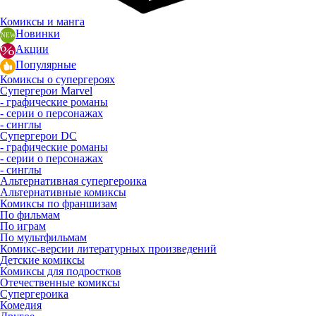
Комиксы и манга
Новинки
Акции
Популярные
Комиксы о супергероях
Супергерои Marvel
- графические романы
- серии о персонажах
- синглы
Супергерои DC
- графические романы
- серии о персонажах
- синглы
Альтернативная супергероика
Альтернативные комиксы
Комиксы по франшизам
По фильмам
По играм
По мультфильмам
Комикс-версии литературных произведений
Детские комиксы
Комиксы для подростков
Отечественные комиксы
Супергероика
Комедия