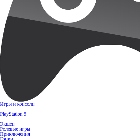
Игры и консоли
PlayStation 5
Экшен
Ролевые игры
Приключения
Гонки