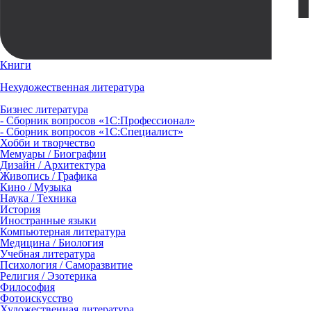
Книги
Нехудожественная литература
Бизнес литература
- Сборник вопросов «1С:Профессионал»
- Сборник вопросов «1С:Специалист»
Хобби и творчество
Мемуары / Биографии
Дизайн / Архитектура
Живопись / Графика
Кино / Музыка
Наука / Техника
История
Иностранные языки
Компьютерная литература
Медицина / Биология
Учебная литература
Психология / Саморазвитие
Религия / Эзотерика
Философия
Фотоискусство
Художественная литература