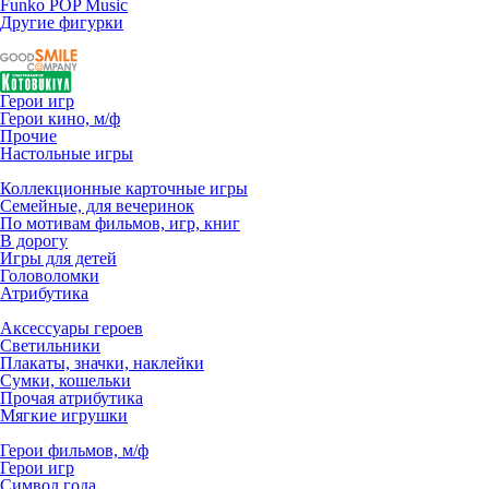
Funko POP Music
Другие фигурки
Герои игр
Герои кино, м/ф
Прочие
Настольные игры
Коллекционные карточные игры
Семейные, для вечеринок
По мотивам фильмов, игр, книг
В дорогу
Игры для детей
Головоломки
Атрибутика
Аксессуары героев
Светильники
Плакаты, значки, наклейки
Сумки, кошельки
Прочая атрибутика
Мягкие игрушки
Герои фильмов, м/ф
Герои игр
Символ года