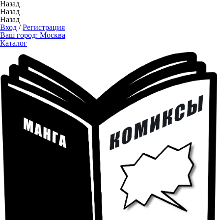
Назад
Назад
Назад
Вход
/
Регистрация
Ваш город:
Москва
Каталог