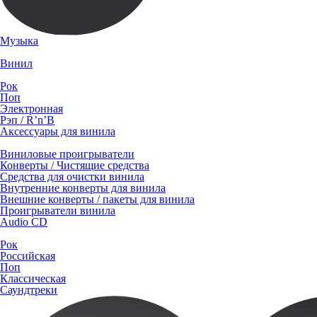
Музыка
Винил
Рок
Поп
Электронная
Рэп / R’n’B
Аксессуары для винила
Виниловые проигрыватели
Конверты / Чистящие средства
Средства для очистки винила
Внутренние конверты для винила
Внешние конверты / пакеты для винила
Проигрыватели винила
Audio CD
Рок
Российская
Поп
Классическая
Саундтреки