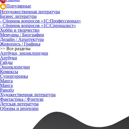
Популярные
Нехудожественная литература
Бизнес литература
- Сборник вопросов «1С:Профессионал»
- Сборник вопросов «1С:Специалист»
Хобби и творчество
Мемуары / Биографии
Дизайн / Архитектура
Живопись / Графика
>> Все разделы
Артбуки, энциклопедии
Артбуки
Гайды
Энциклопедии
Комиксы
Супергероика
Манга
Манга
Ранобэ
Художественная литература
Фантастика / Фэнтези
Детская литература
Обзоры и рецензии