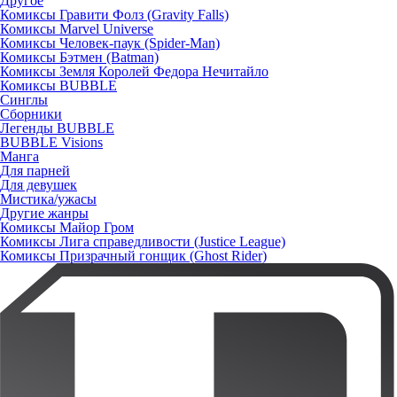
Другое
Комиксы Гравити Фолз (Gravity Falls)
Комиксы Marvel Universe
Комиксы Человек-паук (Spider-Man)
Комиксы Бэтмен (Batman)
Комиксы Земля Королей Федора Нечитайло
Комиксы BUBBLE
Синглы
Сборники
Легенды BUBBLE
BUBBLE Visions
Манга
Для парней
Для девушек
Мистика/ужасы
Другие жанры
Комиксы Майор Гром
Комиксы Лига справедливости (Justice League)
Комиксы Призрачный гонщик (Ghost Rider)