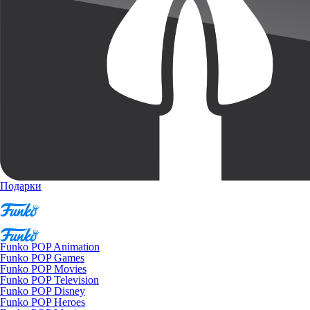
Подарки
Funko POP Animation
Funko POP Games
Funko POP Movies
Funko POP Television
Funko POP Disney
Funko POP Heroes