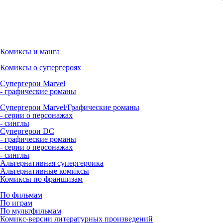
Комиксы и манга
Комиксы о супергероях
Супергерои Marvel
- графические романы
Супергерои Marvel/Графические романы
- серии о персонажах
- синглы
Супергерои DC
- графические романы
- серии о персонажах
- синглы
Альтернативная супергероика
Альтернативные комиксы
Комиксы по франшизам
По фильмам
По играм
По мультфильмам
Комикс-версии литературных произведений