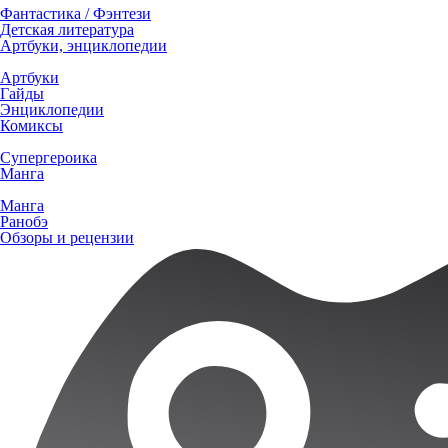
Фантастика / Фэнтези
Детская литература
Артбуки, энциклопедии
Артбуки
Гайды
Энциклопедии
Комиксы
Супергероика
Манга
Манга
Ранобэ
Обзоры и рецензии