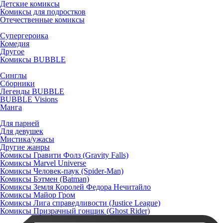
Детские комиксы
Комиксы для подростков
Отечественные комиксы
Супергероика
Комедия
Другое
Комиксы BUBBLE
Синглы
Сборники
Легенды BUBBLE
BUBBLE Visions
Манга
Для парней
Для девушек
Мистика/ужасы
Другие жанры
Комиксы Гравити Фолз (Gravity Falls)
Комиксы Marvel Universe
Комиксы Человек-паук (Spider-Man)
Комиксы Бэтмен (Batman)
Комиксы Земля Королей Федора Нечитайло
Комиксы Майор Гром
Комиксы Лига справедливости (Justice League)
Комиксы Призрачный гонщик (Ghost Rider)