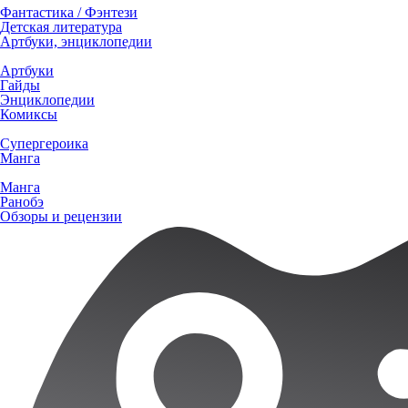
Фантастика / Фэнтези
Детская литература
Артбуки, энциклопедии
Артбуки
Гайды
Энциклопедии
Комиксы
Супергероика
Манга
Манга
Ранобэ
Обзоры и рецензии