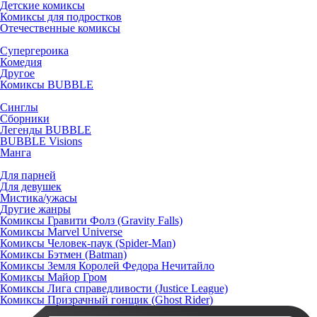
Детские комиксы
Комиксы для подростков
Отечественные комиксы
Супергероика
Комедия
Другое
Комиксы BUBBLE
Синглы
Сборники
Легенды BUBBLE
BUBBLE Visions
Манга
Для парней
Для девушек
Мистика/ужасы
Другие жанры
Комиксы Гравити Фолз (Gravity Falls)
Комиксы Marvel Universe
Комиксы Человек-паук (Spider-Man)
Комиксы Бэтмен (Batman)
Комиксы Земля Королей Федора Нечитайло
Комиксы Майор Гром
Комиксы Лига справедливости (Justice League)
Комиксы Призрачный гонщик (Ghost Rider)