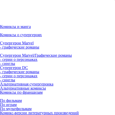
Комиксы и манга
Комиксы о супергероях
Супергерои Marvel
- графические романы
Супергерои Marvel/Графические романы
- серии о персонажах
- синглы
Супергерои DC
- графические романы
- серии о персонажах
- синглы
Альтернативная супергероика
Альтернативные комиксы
Комиксы по франшизам
По фильмам
По играм
По мультфильмам
Комикс-версии литературных произведений