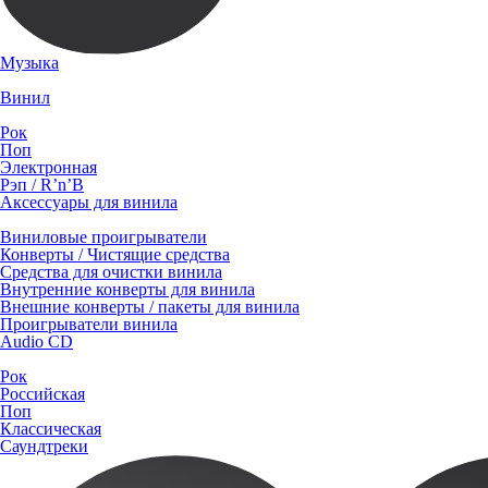
Музыка
Винил
Рок
Поп
Электронная
Рэп / R’n’B
Аксессуары для винила
Виниловые проигрыватели
Конверты / Чистящие средства
Средства для очистки винила
Внутренние конверты для винила
Внешние конверты / пакеты для винила
Проигрыватели винила
Audio CD
Рок
Российская
Поп
Классическая
Саундтреки