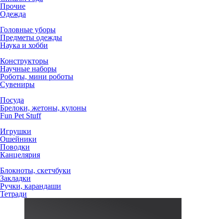
Прочие
Одежда
Головные уборы
Предметы одежды
Наука и хобби
Конструкторы
Научные наборы
Роботы, мини роботы
Сувениры
Посуда
Брелоки, жетоны, кулоны
Fun Pet Stuff
Игрушки
Ошейники
Поводки
Канцелярия
Блокноты, скетчбуки
Закладки
Ручки, карандаши
Тетради