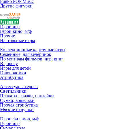
Funko POP Music
Другие фигурки
Герои игр
Герои кино, м/ф
Прочие
Настольные игры
Коллекционные карточные игры
Семейные, для вечеринок
По мотивам фильмов, игр, книг
В дорогу
Игры для детей
Головоломки
Атрибутика
Аксессуары героев
Светильники
Плакаты, значки, наклейки
Сумки, кошельки
Прочая атрибутика
Мягкие игрушки
Герои фильмов, м/ф
Герои игр
Символ года