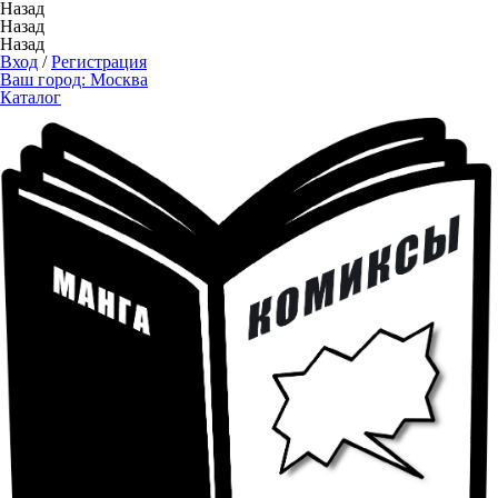
Назад
Назад
Назад
Вход
/
Регистрация
Ваш город:
Москва
Каталог