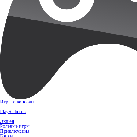
Игры и консоли
PlayStation 5
Экшен
Ролевые игры
Приключения
Гонки