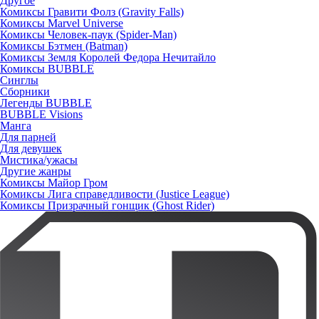
Другое
Комиксы Гравити Фолз (Gravity Falls)
Комиксы Marvel Universe
Комиксы Человек-паук (Spider-Man)
Комиксы Бэтмен (Batman)
Комиксы Земля Королей Федора Нечитайло
Комиксы BUBBLE
Синглы
Сборники
Легенды BUBBLE
BUBBLE Visions
Манга
Для парней
Для девушек
Мистика/ужасы
Другие жанры
Комиксы Майор Гром
Комиксы Лига справедливости (Justice League)
Комиксы Призрачный гонщик (Ghost Rider)