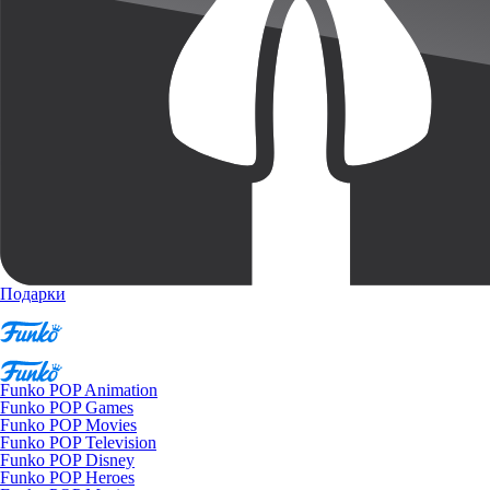
Подарки
Funko POP Animation
Funko POP Games
Funko POP Movies
Funko POP Television
Funko POP Disney
Funko POP Heroes