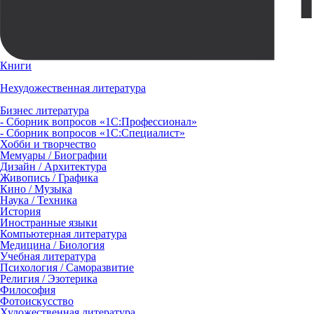
Книги
Нехудожественная литература
Бизнес литература
- Сборник вопросов «1С:Профессионал»
- Сборник вопросов «1С:Специалист»
Хобби и творчество
Мемуары / Биографии
Дизайн / Архитектура
Живопись / Графика
Кино / Музыка
Наука / Техника
История
Иностранные языки
Компьютерная литература
Медицина / Биология
Учебная литература
Психология / Саморазвитие
Религия / Эзотерика
Философия
Фотоискусство
Художественная литература