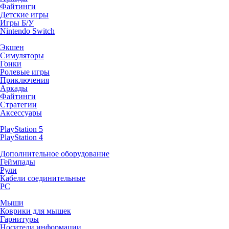
Файтинги
Детские игры
Игры Б/У
Nintendo Switch
Экшен
Симуляторы
Гонки
Ролевые игры
Приключения
Аркады
Файтинги
Стратегии
Аксессуары
PlayStation 5
PlayStation 4
Дополнительное оборудование
Геймпады
Рули
Кабели соединительные
PC
Мыши
Коврики для мышек
Гарнитуры
Носители информации