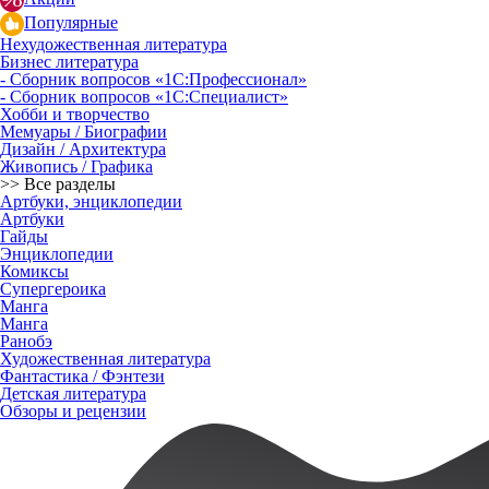
Популярные
Нехудожественная литература
Бизнес литература
- Сборник вопросов «1С:Профессионал»
- Сборник вопросов «1С:Специалист»
Хобби и творчество
Мемуары / Биографии
Дизайн / Архитектура
Живопись / Графика
>> Все разделы
Артбуки, энциклопедии
Артбуки
Гайды
Энциклопедии
Комиксы
Супергероика
Манга
Манга
Ранобэ
Художественная литература
Фантастика / Фэнтези
Детская литература
Обзоры и рецензии