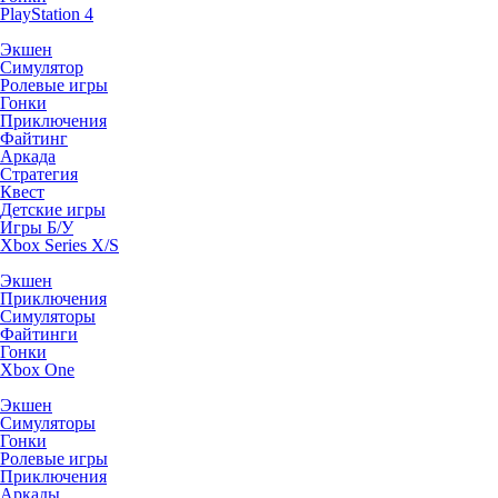
PlayStation 4
Экшен
Симулятор
Ролевые игры
Гонки
Приключения
Файтинг
Аркада
Стратегия
Квест
Детские игры
Игры Б/У
Xbox Series X/S
Экшен
Приключения
Симуляторы
Файтинги
Гонки
Xbox One
Экшен
Симуляторы
Гонки
Ролевые игры
Приключения
Аркады