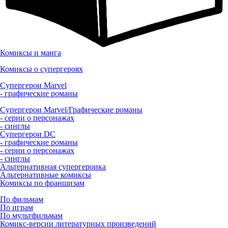
Комиксы и манга
Комиксы о супергероях
Супергерои Marvel
- графические романы
Супергерои Marvel/Графические романы
- серии о персонажах
- синглы
Супергерои DC
- графические романы
- серии о персонажах
- синглы
Альтернативная супергероика
Альтернативные комиксы
Комиксы по франшизам
По фильмам
По играм
По мультфильмам
Комикс-версии литературных произведений