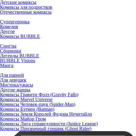
Детские комиксы
Комиксы для подростков
Отечественные комиксы
Супергероика
Комедия
Другое
Комиксы BUBBLE
Синглы
Сборники
Легенды BUBBLE
BUBBLE Visions
Манга
Для парней
Для девушек
Мистика/ужасы
Другие жанры
Комиксы Гравити Фолз (Gravity Falls)
Комиксы Marvel Universe
Комиксы Человек-паук (Spider-Man)
Комиксы Бэтмен (Batman)
Комиксы Земля Королей Федора Нечитайло
Комиксы Майор Гром
Комиксы Лига справедливости (Justice League)
Комиксы Призрачный гонщик (Ghost Rider)