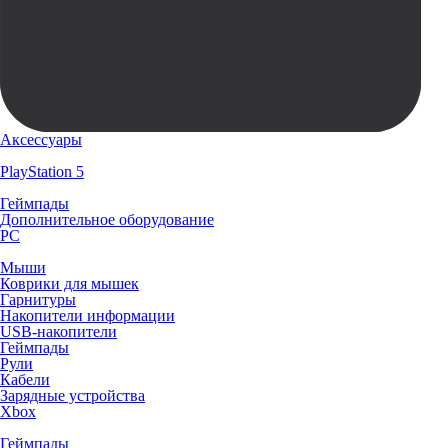
Аксессуары
PlayStation 5
Геймпады
Дополнительное оборудование
PC
Мыши
Коврики для мышек
Гарнитуры
Накопители информации
USB-накопители
Геймпады
Рули
Кабели
Зарядные устройства
Xbox
Геймпады