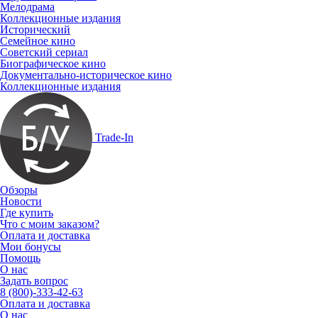
Мелодрама
Коллекционные издания
Исторический
Семейное кино
Советский сериал
Биографическое кино
Документально-историческое кино
Коллекционные издания
Trade-In
Обзоры
Новости
Где купить
Что с моим заказом?
Оплата и доставка
Мои бонусы
Помощь
О нас
Задать вопрос
8 (800)-333-42-63
Оплата и доставка
О нас