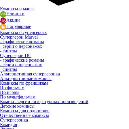
Комиксы и манга
Новинки
Акции
Популярные
Комиксы о супергероях
Супергерои Marvel
- графические романы
- серии о персонажах
- синглы
Супергерои DC
- графические романы
- серии о персонажах
- синглы
Альтернативная супергероика
Альтернативные комиксы
Комиксы по франшизам
По фильмам
По играм
По мультфильмам
Комикс-версии литературных произведений
Детские комиксы
Комиксы для подростков
Отечественные комиксы
Супергероика
Комедия