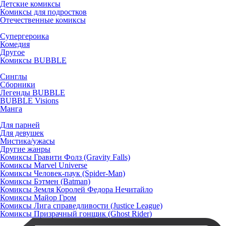
Детские комиксы
Комиксы для подростков
Отечественные комиксы
Супергероика
Комедия
Другое
Комиксы BUBBLE
Синглы
Сборники
Легенды BUBBLE
BUBBLE Visions
Манга
Для парней
Для девушек
Мистика/ужасы
Другие жанры
Комиксы Гравити Фолз (Gravity Falls)
Комиксы Marvel Universe
Комиксы Человек-паук (Spider-Man)
Комиксы Бэтмен (Batman)
Комиксы Земля Королей Федора Нечитайло
Комиксы Майор Гром
Комиксы Лига справедливости (Justice League)
Комиксы Призрачный гонщик (Ghost Rider)