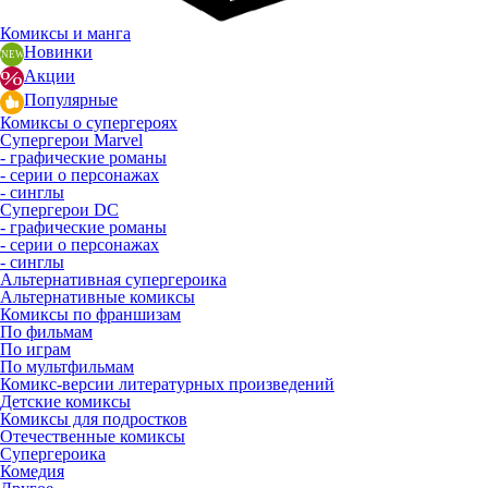
Комиксы и манга
Новинки
Акции
Популярные
Комиксы о супергероях
Супергерои Marvel
- графические романы
- серии о персонажах
- синглы
Супергерои DC
- графические романы
- серии о персонажах
- синглы
Альтернативная супергероика
Альтернативные комиксы
Комиксы по франшизам
По фильмам
По играм
По мультфильмам
Комикс-версии литературных произведений
Детские комиксы
Комиксы для подростков
Отечественные комиксы
Супергероика
Комедия