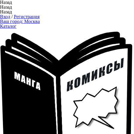
Назад
Назад
Назад
Вход
/
Регистрация
Ваш город:
Москва
Каталог