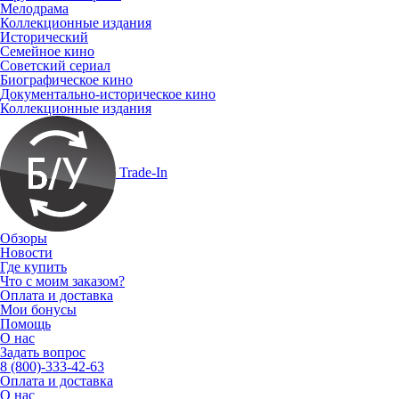
Мелодрама
Коллекционные издания
Исторический
Семейное кино
Советский сериал
Биографическое кино
Документально-историческое кино
Коллекционные издания
Trade-In
Обзоры
Новости
Где купить
Что с моим заказом?
Оплата и доставка
Мои бонусы
Помощь
О нас
Задать вопрос
8 (800)-333-42-63
Оплата и доставка
О нас