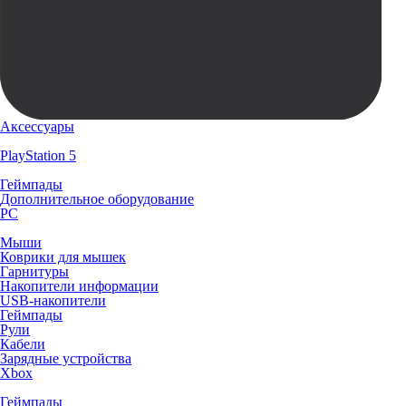
Аксессуары
PlayStation 5
Геймпады
Дополнительное оборудование
PC
Мыши
Коврики для мышек
Гарнитуры
Накопители информации
USB-накопители
Геймпады
Рули
Кабели
Зарядные устройства
Xbox
Геймпады