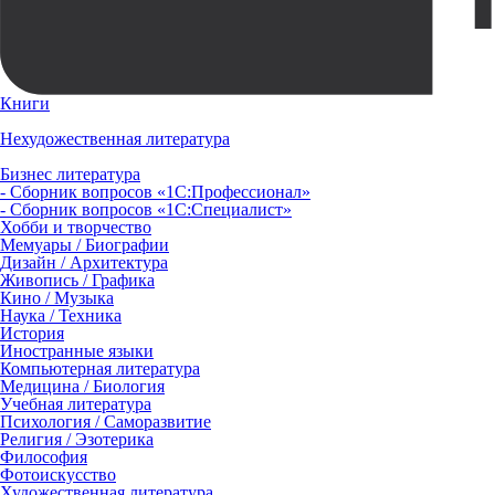
Книги
Нехудожественная литература
Бизнес литература
- Сборник вопросов «1С:Профессионал»
- Сборник вопросов «1С:Специалист»
Хобби и творчество
Мемуары / Биографии
Дизайн / Архитектура
Живопись / Графика
Кино / Музыка
Наука / Техника
История
Иностранные языки
Компьютерная литература
Медицина / Биология
Учебная литература
Психология / Саморазвитие
Религия / Эзотерика
Философия
Фотоискусство
Художественная литература