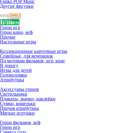
Funko POP Music
Другие фигурки
Герои игр
Герои кино, м/ф
Прочие
Настольные игры
Коллекционные карточные игры
Семейные, для вечеринок
По мотивам фильмов, игр, книг
В дорогу
Игры для детей
Головоломки
Атрибутика
Аксессуары героев
Светильники
Плакаты, значки, наклейки
Сумки, кошельки
Прочая атрибутика
Мягкие игрушки
Герои фильмов, м/ф
Герои игр
Символ года