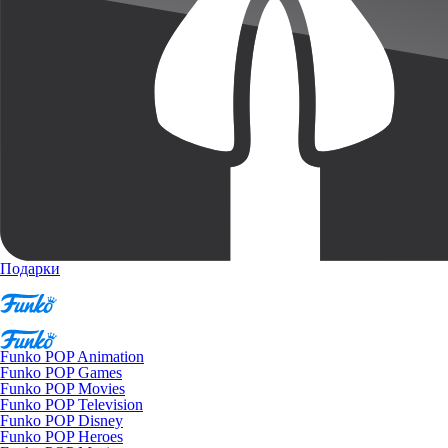
Подарки
Funko POP Animation
Funko POP Games
Funko POP Movies
Funko POP Television
Funko POP Disney
Funko POP Heroes