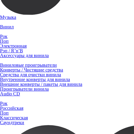
Музыка
Винил
Рок
Поп
Электронная
Рэп / R’n’B
Аксессуары для винила
Виниловые проигрыватели
Конверты / Чистящие средства
Средства для очистки винила
Внутренние конверты для винила
Внешние конверты / пакеты для винила
Проигрыватели винила
Audio CD
Рок
Российская
Поп
Классическая
Саундтреки