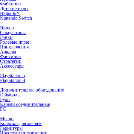
Файтинги
Детские игры
Игры Б/У
Nintendo Switch
Экшен
Симуляторы
Гонки
Ролевые игры
Приключения
Аркады
Файтинги
Стратегии
Аксессуары
PlayStation 5
PlayStation 4
Дополнительное оборудование
Геймпады
Рули
Кабели соединительные
PC
Мыши
Коврики для мышек
Гарнитуры
Носители информации