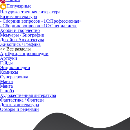
Популярные
Нехудожественная литература
Бизнес литература
- Сборник вопросов «1С:Профессионал»
- Сборник вопросов «1С:Специалист»
Хобби и творчество
Мемуары / Биографии
Дизайн / Архитектура
Живопись / Графика
>> Все разделы
Артбуки, энциклопедии
Артбуки
Гайды
Энциклопедии
Комиксы
Супергероика
Манга
Манга
Ранобэ
Художественная литература
Фантастика / Фэнтези
Детская литература
Обзоры и рецензии