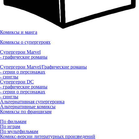
Комиксы и манга
Комиксы о супергероях
Супергерои Marvel
- графические романы
Супергерои Marvel/Графические романы
- серии о персонажах
- синглы
Супергерои DC
- графические романы
- серии о персонажах
- синглы
Альтернативная супергероика
Альтернативные комиксы
Комиксы по франшизам
По фильмам
По играм
По мультфильмам
Комикс-версии литературных произведений