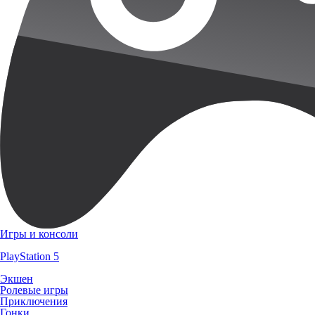
Игры и консоли
PlayStation 5
Экшен
Ролевые игры
Приключения
Гонки