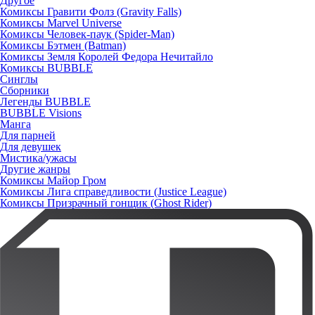
Другое
Комиксы Гравити Фолз (Gravity Falls)
Комиксы Marvel Universe
Комиксы Человек-паук (Spider-Man)
Комиксы Бэтмен (Batman)
Комиксы Земля Королей Федора Нечитайло
Комиксы BUBBLE
Синглы
Сборники
Легенды BUBBLE
BUBBLE Visions
Манга
Для парней
Для девушек
Мистика/ужасы
Другие жанры
Комиксы Майор Гром
Комиксы Лига справедливости (Justice League)
Комиксы Призрачный гонщик (Ghost Rider)