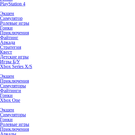
PlayStation 4
Экшен
Симулятор
Ролевые игры
Гонки
Приключения
Файтинг
Аркада
Стратегия
Квест
Детские игры
Игры Б/У
Xbox Series X/S
Экшен
Приключения
Симуляторы
Файтинги
Гонки
Xbox One
Экшен
Симуляторы
Гонки
Ролевые игры
Приключения
Аркады