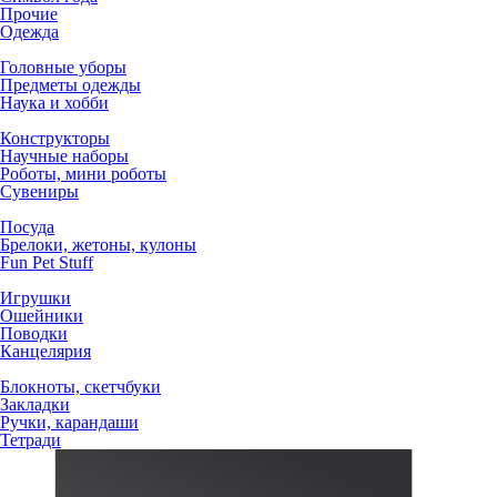
Прочие
Одежда
Головные уборы
Предметы одежды
Наука и хобби
Конструкторы
Научные наборы
Роботы, мини роботы
Сувениры
Посуда
Брелоки, жетоны, кулоны
Fun Pet Stuff
Игрушки
Ошейники
Поводки
Канцелярия
Блокноты, скетчбуки
Закладки
Ручки, карандаши
Тетради