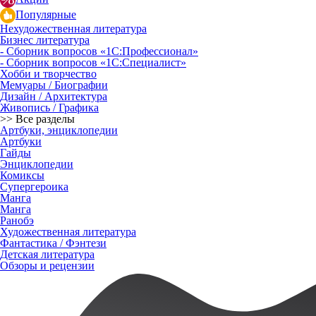
Популярные
Нехудожественная литература
Бизнес литература
- Сборник вопросов «1С:Профессионал»
- Сборник вопросов «1С:Специалист»
Хобби и творчество
Мемуары / Биографии
Дизайн / Архитектура
Живопись / Графика
>> Все разделы
Артбуки, энциклопедии
Артбуки
Гайды
Энциклопедии
Комиксы
Супергероика
Манга
Манга
Ранобэ
Художественная литература
Фантастика / Фэнтези
Детская литература
Обзоры и рецензии