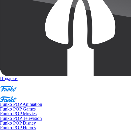
Подарки
Funko POP Animation
Funko POP Games
Funko POP Movies
Funko POP Television
Funko POP Disney
Funko POP Heroes