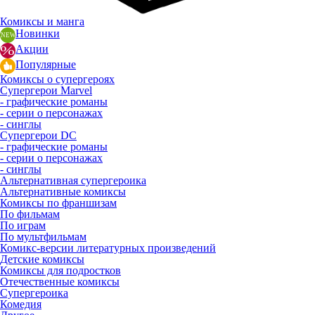
Комиксы и манга
Новинки
Акции
Популярные
Комиксы о супергероях
Супергерои Marvel
- графические романы
- серии о персонажах
- синглы
Супергерои DC
- графические романы
- серии о персонажах
- синглы
Альтернативная супергероика
Альтернативные комиксы
Комиксы по франшизам
По фильмам
По играм
По мультфильмам
Комикс-версии литературных произведений
Детские комиксы
Комиксы для подростков
Отечественные комиксы
Супергероика
Комедия