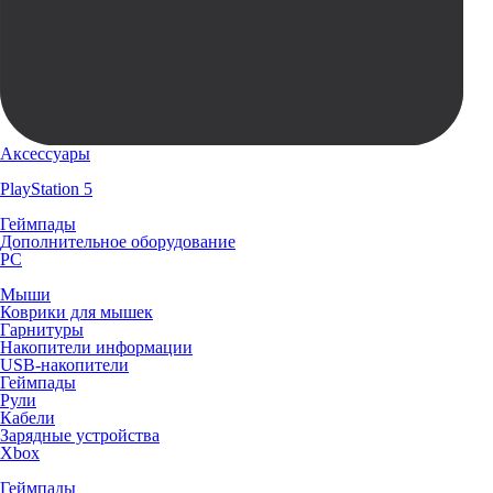
Аксессуары
PlayStation 5
Геймпады
Дополнительное оборудование
PC
Мыши
Коврики для мышек
Гарнитуры
Накопители информации
USB-накопители
Геймпады
Рули
Кабели
Зарядные устройства
Xbox
Геймпады