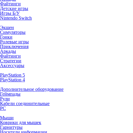
Файтинги
Детские игры
Игры Б/У
Nintendo Switch
Экшен
Симуляторы
Гонки
Ролевые игры
Приключения
Аркады
Файтинги
Стратегии
Аксессуары
PlayStation 5
PlayStation 4
Дополнительное оборудование
Геймпады
Рули
Кабели соединительные
PC
Мыши
Коврики для мышек
Гарнитуры
Носители информации