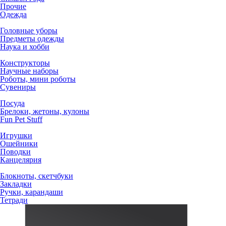
Прочие
Одежда
Головные уборы
Предметы одежды
Наука и хобби
Конструкторы
Научные наборы
Роботы, мини роботы
Сувениры
Посуда
Брелоки, жетоны, кулоны
Fun Pet Stuff
Игрушки
Ошейники
Поводки
Канцелярия
Блокноты, скетчбуки
Закладки
Ручки, карандаши
Тетради