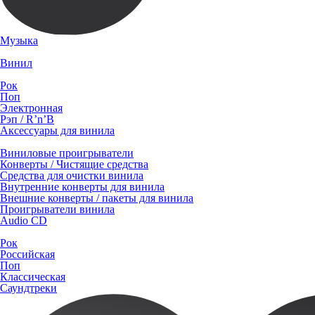
Музыка
Винил
Рок
Поп
Электронная
Рэп / R’n’B
Аксессуары для винила
Виниловые проигрыватели
Конверты / Чистящие средства
Средства для очистки винила
Внутренние конверты для винила
Внешние конверты / пакеты для винила
Проигрыватели винила
Audio CD
Рок
Российская
Поп
Классическая
Саундтреки