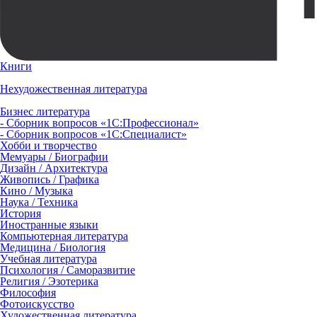
Книги
Нехудожественная литература
Бизнес литература
- Сборник вопросов «1С:Профессионал»
- Сборник вопросов «1С:Специалист»
Хобби и творчество
Мемуары / Биографии
Дизайн / Архитектура
Живопись / Графика
Кино / Музыка
Наука / Техника
История
Иностранные языки
Компьютерная литература
Медицина / Биология
Учебная литература
Психология / Саморазвитие
Религия / Эзотерика
Философия
Фотоискусство
Художественная литература