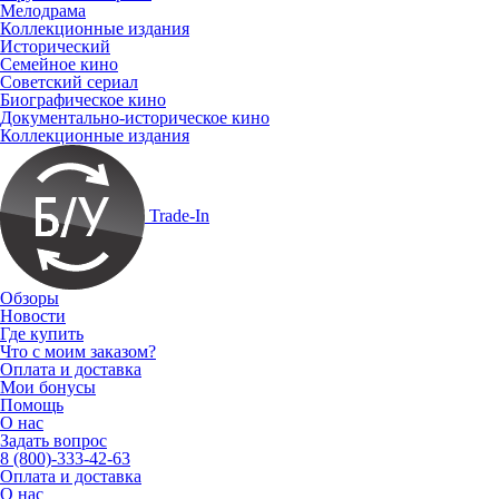
Мелодрама
Коллекционные издания
Исторический
Семейное кино
Советский сериал
Биографическое кино
Документально-историческое кино
Коллекционные издания
Trade-In
Обзоры
Новости
Где купить
Что с моим заказом?
Оплата и доставка
Мои бонусы
Помощь
О нас
Задать вопрос
8 (800)-333-42-63
Оплата и доставка
О нас