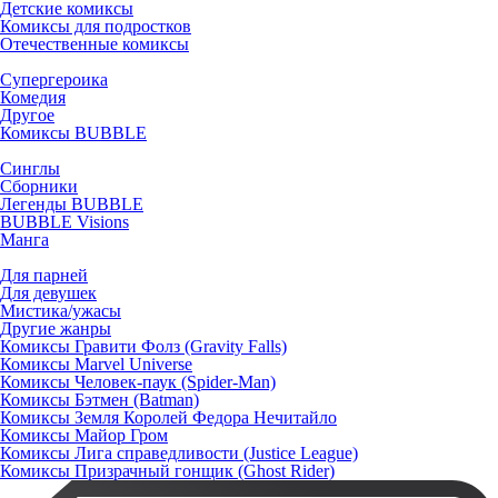
Детские комиксы
Комиксы для подростков
Отечественные комиксы
Супергероика
Комедия
Другое
Комиксы BUBBLE
Синглы
Сборники
Легенды BUBBLE
BUBBLE Visions
Манга
Для парней
Для девушек
Мистика/ужасы
Другие жанры
Комиксы Гравити Фолз (Gravity Falls)
Комиксы Marvel Universe
Комиксы Человек-паук (Spider-Man)
Комиксы Бэтмен (Batman)
Комиксы Земля Королей Федора Нечитайло
Комиксы Майор Гром
Комиксы Лига справедливости (Justice League)
Комиксы Призрачный гонщик (Ghost Rider)