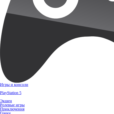
Игры и консоли
PlayStation 5
Экшен
Ролевые игры
Приключения
Гонки