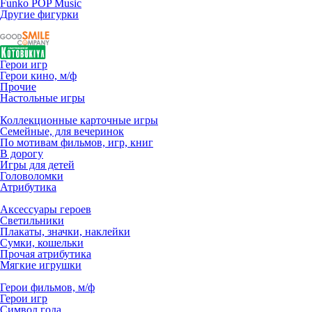
Funko POP Music
Другие фигурки
Герои игр
Герои кино, м/ф
Прочие
Настольные игры
Коллекционные карточные игры
Семейные, для вечеринок
По мотивам фильмов, игр, книг
В дорогу
Игры для детей
Головоломки
Атрибутика
Аксессуары героев
Светильники
Плакаты, значки, наклейки
Сумки, кошельки
Прочая атрибутика
Мягкие игрушки
Герои фильмов, м/ф
Герои игр
Символ года