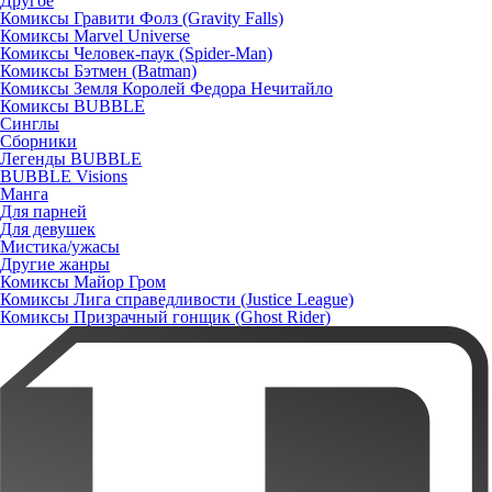
Другое
Комиксы Гравити Фолз (Gravity Falls)
Комиксы Marvel Universe
Комиксы Человек-паук (Spider-Man)
Комиксы Бэтмен (Batman)
Комиксы Земля Королей Федора Нечитайло
Комиксы BUBBLE
Синглы
Сборники
Легенды BUBBLE
BUBBLE Visions
Манга
Для парней
Для девушек
Мистика/ужасы
Другие жанры
Комиксы Майор Гром
Комиксы Лига справедливости (Justice League)
Комиксы Призрачный гонщик (Ghost Rider)