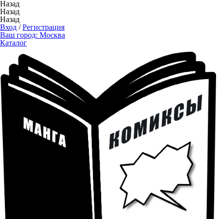
Назад
Назад
Назад
Вход
/
Регистрация
Ваш город:
Москва
Каталог