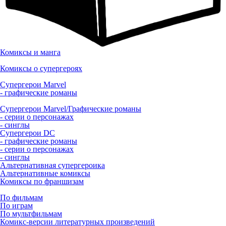
Комиксы и манга
Комиксы о супергероях
Супергерои Marvel
- графические романы
Супергерои Marvel/Графические романы
- серии о персонажах
- синглы
Супергерои DC
- графические романы
- серии о персонажах
- синглы
Альтернативная супергероика
Альтернативные комиксы
Комиксы по франшизам
По фильмам
По играм
По мультфильмам
Комикс-версии литературных произведений