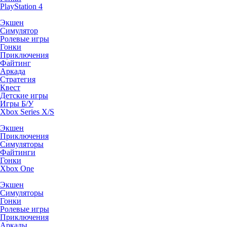
PlayStation 4
Экшен
Симулятор
Ролевые игры
Гонки
Приключения
Файтинг
Аркада
Стратегия
Квест
Детские игры
Игры Б/У
Xbox Series X/S
Экшен
Приключения
Симуляторы
Файтинги
Гонки
Xbox One
Экшен
Симуляторы
Гонки
Ролевые игры
Приключения
Аркады