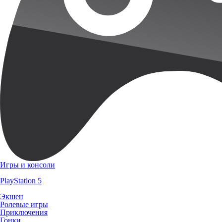
Игры и консоли
PlayStation 5
Экшен
Ролевые игры
Приключения
Гонки