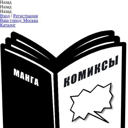
Назад
Назад
Назад
Вход
/
Регистрация
Ваш город:
Москва
Каталог