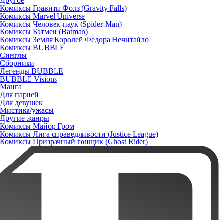
Другое
Комиксы Гравити Фолз (Gravity Falls)
Комиксы Marvel Universe
Комиксы Человек-паук (Spider-Man)
Комиксы Бэтмен (Batman)
Комиксы Земля Королей Федора Нечитайло
Комиксы BUBBLE
Синглы
Сборники
Легенды BUBBLE
BUBBLE Visions
Манга
Для парней
Для девушек
Мистика/ужасы
Другие жанры
Комиксы Майор Гром
Комиксы Лига справедливости (Justice League)
Комиксы Призрачный гонщик (Ghost Rider)