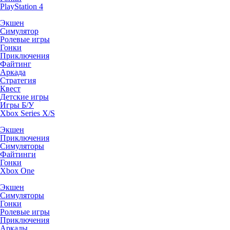
PlayStation 4
Экшен
Симулятор
Ролевые игры
Гонки
Приключения
Файтинг
Аркада
Стратегия
Квест
Детские игры
Игры Б/У
Xbox Series X/S
Экшен
Приключения
Симуляторы
Файтинги
Гонки
Xbox One
Экшен
Симуляторы
Гонки
Ролевые игры
Приключения
Аркады