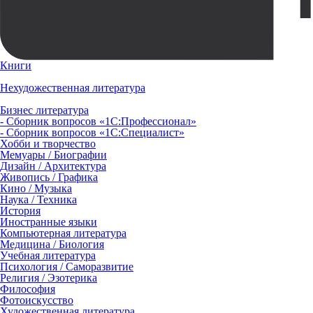
Книги
Нехудожественная литература
Бизнес литература
- Сборник вопросов «1С:Профессионал»
- Сборник вопросов «1С:Специалист»
Хобби и творчество
Мемуары / Биографии
Дизайн / Архитектура
Живопись / Графика
Кино / Музыка
Наука / Техника
История
Иностранные языки
Компьютерная литература
Медицина / Биология
Учебная литература
Психология / Саморазвитие
Религия / Эзотерика
Философия
Фотоискусство
Художественная литература