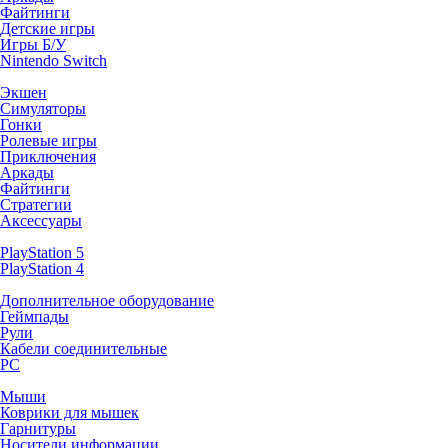
Файтинги
Детские игры
Игры Б/У
Nintendo Switch
Экшен
Симуляторы
Гонки
Ролевые игры
Приключения
Аркады
Файтинги
Стратегии
Аксессуары
PlayStation 5
PlayStation 4
Дополнительное оборудование
Геймпады
Рули
Кабели соединительные
PC
Мыши
Коврики для мышек
Гарнитуры
Носители информации