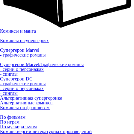
Комиксы и манга
Комиксы о супергероях
Супергерои Marvel
- графические романы
Супергерои Marvel/Графические романы
- серии о персонажах
- синглы
Супергерои DC
- графические романы
- серии о персонажах
- синглы
Альтернативная супергероика
Альтернативные комиксы
Комиксы по франшизам
По фильмам
По играм
По мультфильмам
Комикс-версии литературных произведений