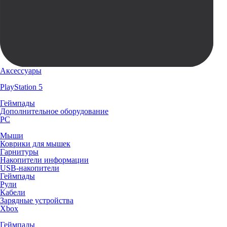
Аксессуары
PlayStation 5
Геймпады
Дополнительное оборудование
PC
Мыши
Коврики для мышек
Гарнитуры
Накопители информации
USB-накопители
Геймпады
Рули
Кабели
Зарядные устройства
Xbox
Геймпады