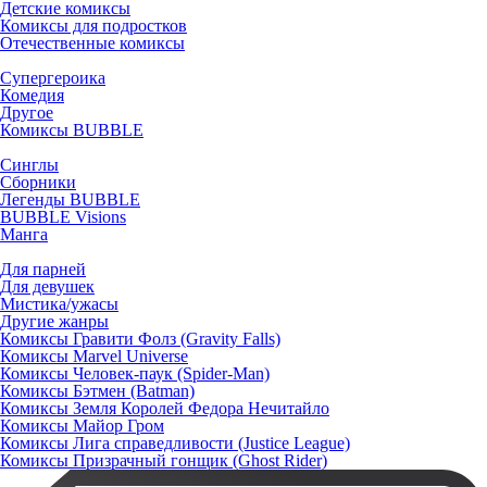
Детские комиксы
Комиксы для подростков
Отечественные комиксы
Супергероика
Комедия
Другое
Комиксы BUBBLE
Синглы
Сборники
Легенды BUBBLE
BUBBLE Visions
Манга
Для парней
Для девушек
Мистика/ужасы
Другие жанры
Комиксы Гравити Фолз (Gravity Falls)
Комиксы Marvel Universe
Комиксы Человек-паук (Spider-Man)
Комиксы Бэтмен (Batman)
Комиксы Земля Королей Федора Нечитайло
Комиксы Майор Гром
Комиксы Лига справедливости (Justice League)
Комиксы Призрачный гонщик (Ghost Rider)