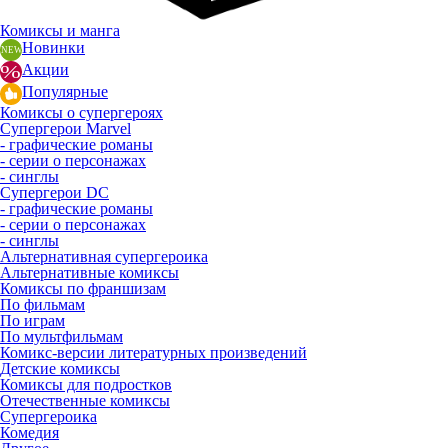
Комиксы и манга
Новинки
Акции
Популярные
Комиксы о супергероях
Супергерои Marvel
- графические романы
- серии о персонажах
- синглы
Супергерои DC
- графические романы
- серии о персонажах
- синглы
Альтернативная супергероика
Альтернативные комиксы
Комиксы по франшизам
По фильмам
По играм
По мультфильмам
Комикс-версии литературных произведений
Детские комиксы
Комиксы для подростков
Отечественные комиксы
Супергероика
Комедия