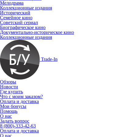
Мелодрама
Коллекционные издания
Исторический
Семейное кино
Советский сериал
Биографическое кино
Документально-историческое кино
Коллекционные издания
Trade-In
Обзоры
Новости
Где купить
Что с моим заказом?
Оплата и доставка
Мои бонусы
Помощь
О нас
Задать вопрос
8 (800)-333-42-63
Оплата и доставка
О нас