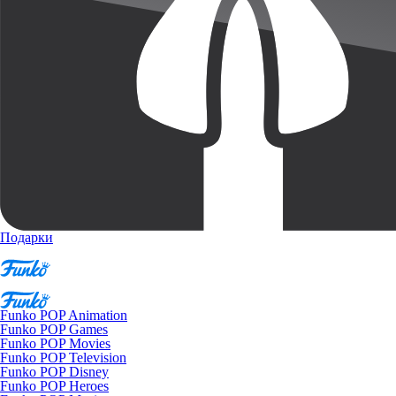
Подарки
Funko POP Animation
Funko POP Games
Funko POP Movies
Funko POP Television
Funko POP Disney
Funko POP Heroes