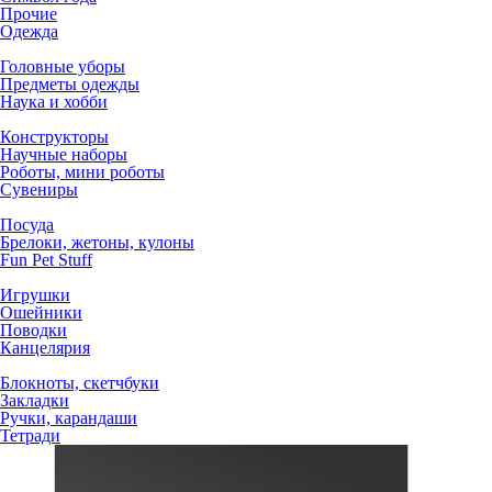
Прочие
Одежда
Головные уборы
Предметы одежды
Наука и хобби
Конструкторы
Научные наборы
Роботы, мини роботы
Сувениры
Посуда
Брелоки, жетоны, кулоны
Fun Pet Stuff
Игрушки
Ошейники
Поводки
Канцелярия
Блокноты, скетчбуки
Закладки
Ручки, карандаши
Тетради