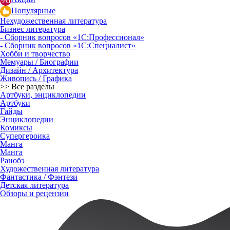
Популярные
Нехудожественная литература
Бизнес литература
- Сборник вопросов «1С:Профессионал»
- Сборник вопросов «1С:Специалист»
Хобби и творчество
Мемуары / Биографии
Дизайн / Архитектура
Живопись / Графика
>> Все разделы
Артбуки, энциклопедии
Артбуки
Гайды
Энциклопедии
Комиксы
Супергероика
Манга
Манга
Ранобэ
Художественная литература
Фантастика / Фэнтези
Детская литература
Обзоры и рецензии