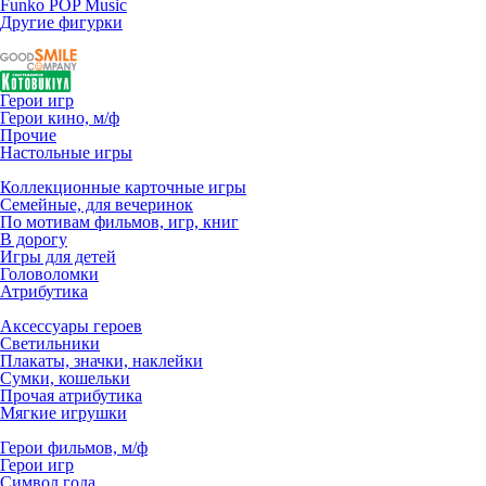
Funko POP Music
Другие фигурки
Герои игр
Герои кино, м/ф
Прочие
Настольные игры
Коллекционные карточные игры
Семейные, для вечеринок
По мотивам фильмов, игр, книг
В дорогу
Игры для детей
Головоломки
Атрибутика
Аксессуары героев
Светильники
Плакаты, значки, наклейки
Сумки, кошельки
Прочая атрибутика
Мягкие игрушки
Герои фильмов, м/ф
Герои игр
Символ года