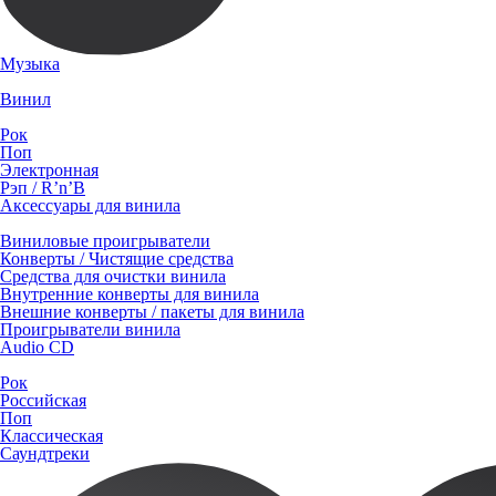
Музыка
Винил
Рок
Поп
Электронная
Рэп / R’n’B
Аксессуары для винила
Виниловые проигрыватели
Конверты / Чистящие средства
Средства для очистки винила
Внутренние конверты для винила
Внешние конверты / пакеты для винила
Проигрыватели винила
Audio CD
Рок
Российская
Поп
Классическая
Саундтреки