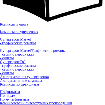
Комиксы и манга
Комиксы о супергероях
Супергерои Marvel
- графические романы
Супергерои Marvel/Графические романы
- серии о персонажах
- синглы
Супергерои DC
- графические романы
- серии о персонажах
- синглы
Альтернативная супергероика
Альтернативные комиксы
Комиксы по франшизам
По фильмам
По играм
По мультфильмам
Комикс-версии литературных произведений