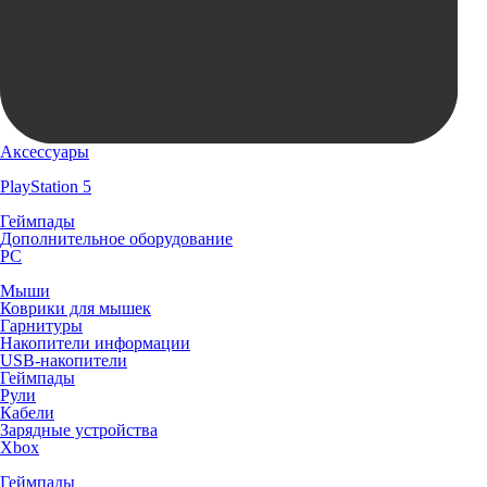
Аксессуары
PlayStation 5
Геймпады
Дополнительное оборудование
PC
Мыши
Коврики для мышек
Гарнитуры
Накопители информации
USB-накопители
Геймпады
Рули
Кабели
Зарядные устройства
Xbox
Геймпады