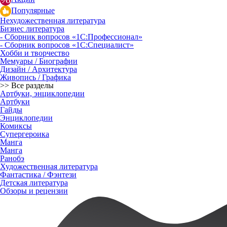
Популярные
Нехудожественная литература
Бизнес литература
- Сборник вопросов «1С:Профессионал»
- Сборник вопросов «1С:Специалист»
Хобби и творчество
Мемуары / Биографии
Дизайн / Архитектура
Живопись / Графика
>> Все разделы
Артбуки, энциклопедии
Артбуки
Гайды
Энциклопедии
Комиксы
Супергероика
Манга
Манга
Ранобэ
Художественная литература
Фантастика / Фэнтези
Детская литература
Обзоры и рецензии