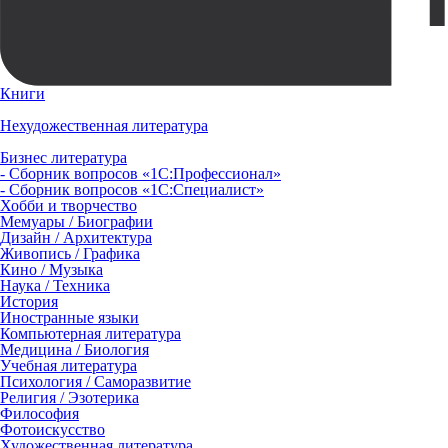
Книги
Нехудожественная литература
Бизнес литература
- Сборник вопросов «1С:Профессионал»
- Сборник вопросов «1С:Специалист»
Хобби и творчество
Мемуары / Биографии
Дизайн / Архитектура
Живопись / Графика
Кино / Музыка
Наука / Техника
История
Иностранные языки
Компьютерная литература
Медицина / Биология
Учебная литература
Психология / Саморазвитие
Религия / Эзотерика
Философия
Фотоискусство
Художественная литература