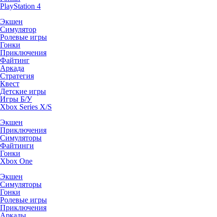
PlayStation 4
Экшен
Симулятор
Ролевые игры
Гонки
Приключения
Файтинг
Аркада
Стратегия
Квест
Детские игры
Игры Б/У
Xbox Series X/S
Экшен
Приключения
Симуляторы
Файтинги
Гонки
Xbox One
Экшен
Симуляторы
Гонки
Ролевые игры
Приключения
Аркады