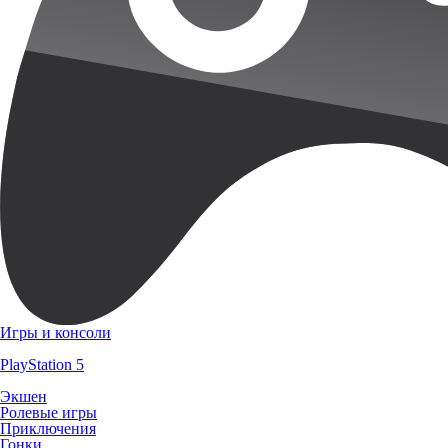
Игры и консоли
PlayStation 5
Экшен
Ролевые игры
Приключения
Гонки