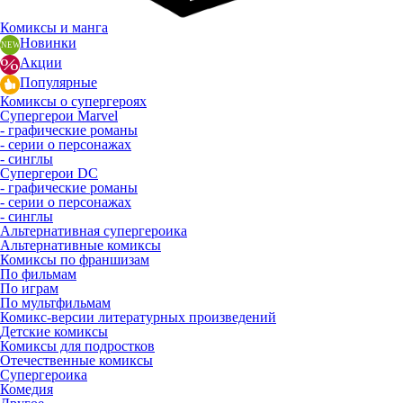
Комиксы и манга
Новинки
Акции
Популярные
Комиксы о супергероях
Супергерои Marvel
- графические романы
- серии о персонажах
- синглы
Супергерои DC
- графические романы
- серии о персонажах
- синглы
Альтернативная супергероика
Альтернативные комиксы
Комиксы по франшизам
По фильмам
По играм
По мультфильмам
Комикс-версии литературных произведений
Детские комиксы
Комиксы для подростков
Отечественные комиксы
Супергероика
Комедия