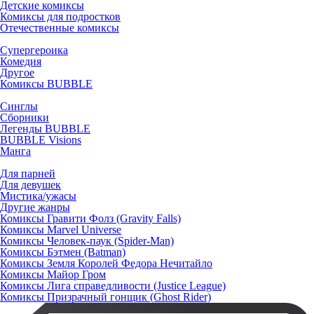
Детские комиксы
Комиксы для подростков
Отечественные комиксы
Супергероика
Комедия
Другое
Комиксы BUBBLE
Синглы
Сборники
Легенды BUBBLE
BUBBLE Visions
Манга
Для парней
Для девушек
Мистика/ужасы
Другие жанры
Комиксы Гравити Фолз (Gravity Falls)
Комиксы Marvel Universe
Комиксы Человек-паук (Spider-Man)
Комиксы Бэтмен (Batman)
Комиксы Земля Королей Федора Нечитайло
Комиксы Майор Гром
Комиксы Лига справедливости (Justice League)
Комиксы Призрачный гонщик (Ghost Rider)