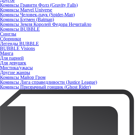
Другое
Комиксы Гравити Фолз (Gravity Falls)
Комиксы Marvel Universe
Комиксы Человек-паук (Spider-Man)
Комиксы Бэтмен (Batman)
Комиксы Земля Королей Федора Нечитайло
Комиксы BUBBLE
Синглы
Сборники
Легенды BUBBLE
BUBBLE Visions
Манга
Для парней
Для девушек
Мистика/ужасы
Другие жанры
Комиксы Майор Гром
Комиксы Лига справедливости (Justice League)
Комиксы Призрачный гонщик (Ghost Rider)