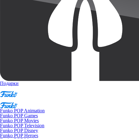
Подарки
Funko POP Animation
Funko POP Games
Funko POP Movies
Funko POP Television
Funko POP Disney
Funko POP Heroes