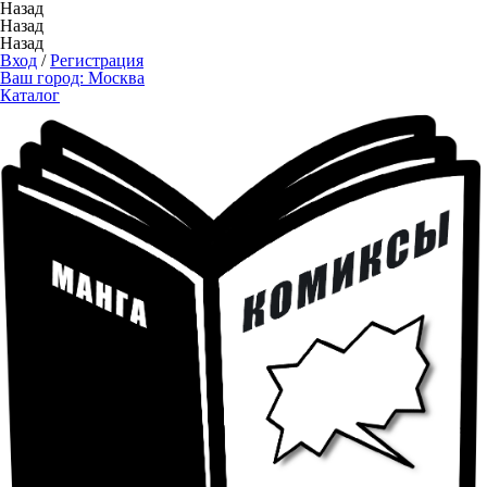
Назад
Назад
Назад
Вход
/
Регистрация
Ваш город:
Москва
Каталог