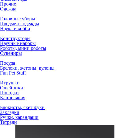
Прочие
Одежда
Головные уборы
Предметы одежды
Наука и хобби
Конструкторы
Научные наборы
Роботы, мини роботы
Сувениры
Посуда
Брелоки, жетоны, кулоны
Fun Pet Stuff
Игрушки
Ошейники
Поводки
Канцелярия
Блокноты, скетчбуки
Закладки
Ручки, карандаши
Тетради