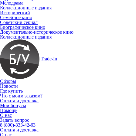
Мелодрама
Коллекционные издания
Исторический
Семейное кино
Советский сериал
Биографическое кино
Документально-историческое кино
Коллекционные издания
Trade-In
Обзоры
Новости
Где купить
Что с моим заказом?
Оплата и доставка
Мои бонусы
Помощь
О нас
Задать вопрос
8 (800)-333-42-63
Оплата и доставка
О нас