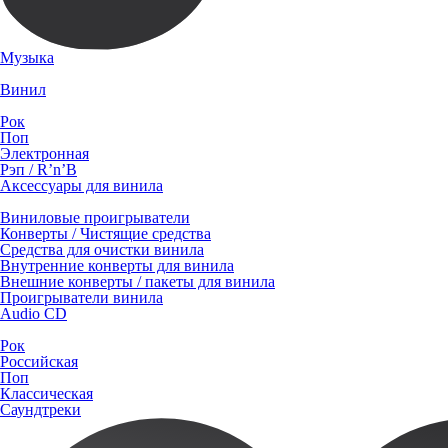
Музыка
Винил
Рок
Поп
Электронная
Рэп / R’n’B
Аксессуары для винила
Виниловые проигрыватели
Конверты / Чистящие средства
Средства для очистки винила
Внутренние конверты для винила
Внешние конверты / пакеты для винила
Проигрыватели винила
Audio CD
Рок
Российская
Поп
Классическая
Саундтреки