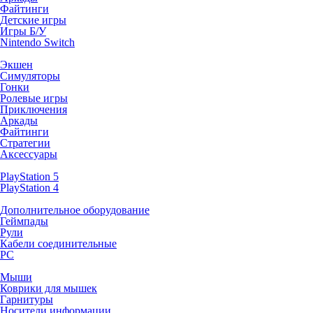
Файтинги
Детские игры
Игры Б/У
Nintendo Switch
Экшен
Симуляторы
Гонки
Ролевые игры
Приключения
Аркады
Файтинги
Стратегии
Аксессуары
PlayStation 5
PlayStation 4
Дополнительное оборудование
Геймпады
Рули
Кабели соединительные
PC
Мыши
Коврики для мышек
Гарнитуры
Носители информации