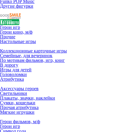
Funko POP Music
Другие фигурки
Герои игр
Герои кино, м/ф
Прочие
Настольные игры
Коллекционные карточные игры
Семейные, для вечеринок
По мотивам фильмов, игр, книг
В дорогу
Игры для детей
Головоломки
Атрибутика
Аксессуары героев
Светильники
Плакаты, значки, наклейки
Сумки, кошельки
Прочая атрибутика
Мягкие игрушки
Герои фильмов, м/ф
Герои игр
Символ года