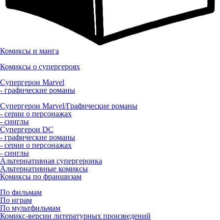
Комиксы и манга
Комиксы о супергероях
Супергерои Marvel
- графические романы
Супергерои Marvel/Графические романы
- серии о персонажах
- синглы
Супергерои DC
- графические романы
- серии о персонажах
- синглы
Альтернативная супергероика
Альтернативные комиксы
Комиксы по франшизам
По фильмам
По играм
По мультфильмам
Комикс-версии литературных произведений