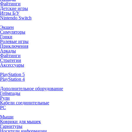
Файтинги
Детские игры
Игры Б/У
Nintendo Switch
Экшен
Симуляторы
Гонки
Ролевые игры
Приключения
Аркады
Файтинги
Стратегии
Аксессуары
PlayStation 5
PlayStation 4
Дополнительное оборудование
Геймпады
Рули
Кабели соединительные
PC
Мыши
Коврики для мышек
Гарнитуры
Носители информации