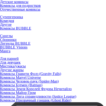
Детские комиксы
Комиксы для подростков
Отечественные комиксы
Супергероика
Комедия
Другое
Комиксы BUBBLE
Синглы
Сборники
Легенды BUBBLE
BUBBLE Visions
Манга
Для парней
Для девушек
Мистика/ужасы
Другие жанры
Комиксы Гравити Фолз (Gravity Falls)
Комиксы Marvel Universe
Комиксы Человек-паук (Spider-Man)
Комиксы Бэтмен (Batman)
Комиксы Земля Королей Федора Нечитайло
Комиксы Майор Гром
Комиксы Лига справедливости (Justice League)
Комиксы Призрачный гонщик (Ghost Rider)