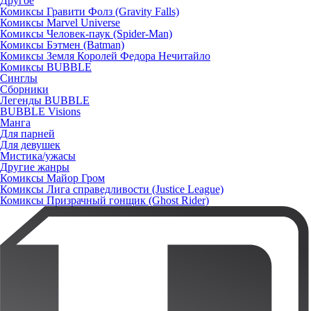
Другое
Комиксы Гравити Фолз (Gravity Falls)
Комиксы Marvel Universe
Комиксы Человек-паук (Spider-Man)
Комиксы Бэтмен (Batman)
Комиксы Земля Королей Федора Нечитайло
Комиксы BUBBLE
Синглы
Сборники
Легенды BUBBLE
BUBBLE Visions
Манга
Для парней
Для девушек
Мистика/ужасы
Другие жанры
Комиксы Майор Гром
Комиксы Лига справедливости (Justice League)
Комиксы Призрачный гонщик (Ghost Rider)