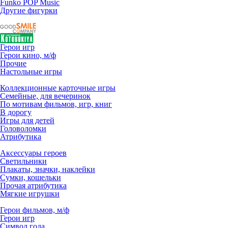
Funko POP Music
Другие фигурки
Герои игр
Герои кино, м/ф
Прочие
Настольные игры
Коллекционные карточные игры
Семейные, для вечеринок
По мотивам фильмов, игр, книг
В дорогу
Игры для детей
Головоломки
Атрибутика
Аксессуары героев
Светильники
Плакаты, значки, наклейки
Сумки, кошельки
Прочая атрибутика
Мягкие игрушки
Герои фильмов, м/ф
Герои игр
Символ года