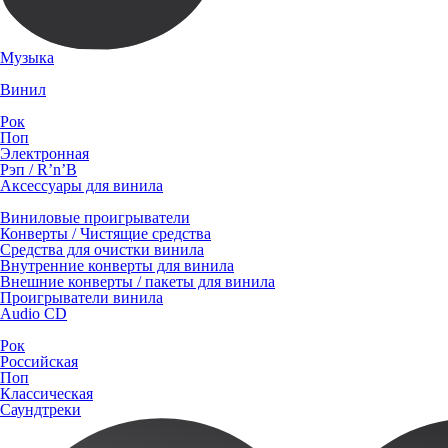
Музыка
Винил
Рок
Поп
Электронная
Рэп / R’n’B
Аксессуары для винила
Виниловые проигрыватели
Конверты / Чистящие средства
Средства для очистки винила
Внутренние конверты для винила
Внешние конверты / пакеты для винила
Проигрыватели винила
Audio CD
Рок
Российская
Поп
Классическая
Саундтреки