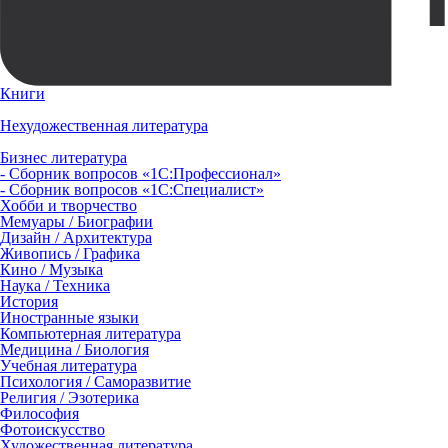
Книги
Нехудожественная литература
Бизнес литература
- Сборник вопросов «1С:Профессионал»
- Сборник вопросов «1С:Специалист»
Хобби и творчество
Мемуары / Биографии
Дизайн / Архитектура
Живопись / Графика
Кино / Музыка
Наука / Техника
История
Иностранные языки
Компьютерная литература
Медицина / Биология
Учебная литература
Психология / Саморазвитие
Религия / Эзотерика
Философия
Фотоискусство
Художественная литература