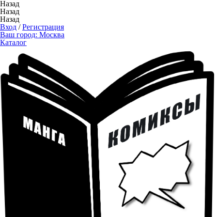
Назад
Назад
Назад
Вход
/
Регистрация
Ваш город:
Москва
Каталог