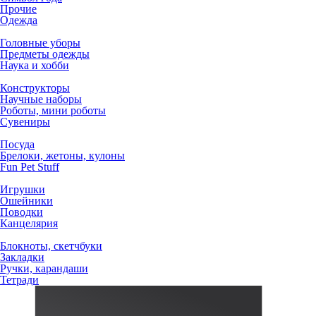
Прочие
Одежда
Головные уборы
Предметы одежды
Наука и хобби
Конструкторы
Научные наборы
Роботы, мини роботы
Сувениры
Посуда
Брелоки, жетоны, кулоны
Fun Pet Stuff
Игрушки
Ошейники
Поводки
Канцелярия
Блокноты, скетчбуки
Закладки
Ручки, карандаши
Тетради