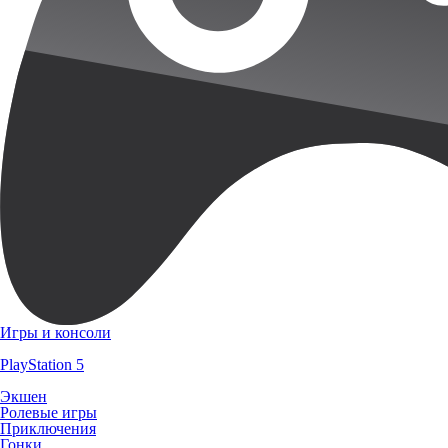
Игры и консоли
PlayStation 5
Экшен
Ролевые игры
Приключения
Гонки