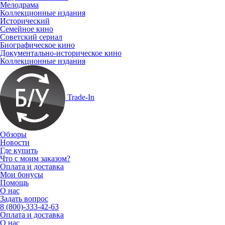
Мелодрама
Коллекционные издания
Исторический
Семейное кино
Советский сериал
Биографическое кино
Документально-историческое кино
Коллекционные издания
Trade-In
Обзоры
Новости
Где купить
Что с моим заказом?
Оплата и доставка
Мои бонусы
Помощь
О нас
Задать вопрос
8 (800)-333-42-63
Оплата и доставка
О нас