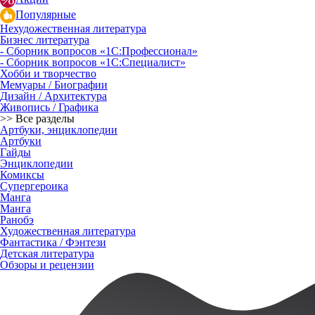
Популярные
Нехудожественная литература
Бизнес литература
- Сборник вопросов «1С:Профессионал»
- Сборник вопросов «1С:Специалист»
Хобби и творчество
Мемуары / Биографии
Дизайн / Архитектура
Живопись / Графика
>> Все разделы
Артбуки, энциклопедии
Артбуки
Гайды
Энциклопедии
Комиксы
Супергероика
Манга
Манга
Ранобэ
Художественная литература
Фантастика / Фэнтези
Детская литература
Обзоры и рецензии