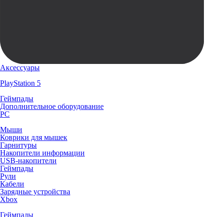
Аксессуары
PlayStation 5
Геймпады
Дополнительное оборудование
PC
Мыши
Коврики для мышек
Гарнитуры
Накопители информации
USB-накопители
Геймпады
Рули
Кабели
Зарядные устройства
Xbox
Геймпады