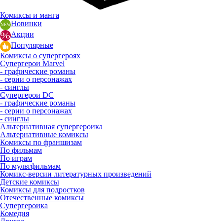
Комиксы и манга
Новинки
Акции
Популярные
Комиксы о супергероях
Супергерои Marvel
- графические романы
- серии о персонажах
- синглы
Супергерои DC
- графические романы
- серии о персонажах
- синглы
Альтернативная супергероика
Альтернативные комиксы
Комиксы по франшизам
По фильмам
По играм
По мультфильмам
Комикс-версии литературных произведений
Детские комиксы
Комиксы для подростков
Отечественные комиксы
Супергероика
Комедия