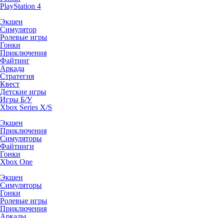
PlayStation 4
Экшен
Симулятор
Ролевые игры
Гонки
Приключения
Файтинг
Аркада
Стратегия
Квест
Детские игры
Игры Б/У
Xbox Series X/S
Экшен
Приключения
Симуляторы
Файтинги
Гонки
Xbox One
Экшен
Симуляторы
Гонки
Ролевые игры
Приключения
Аркады