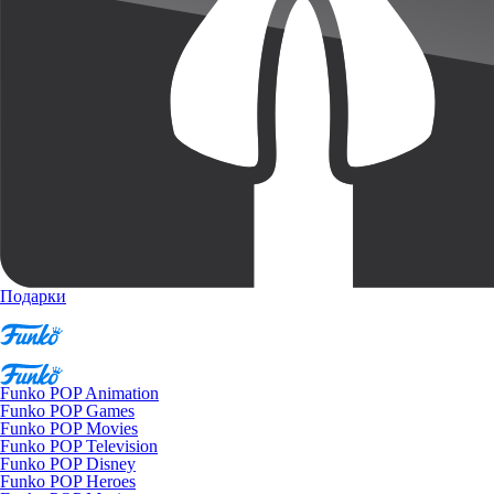
Подарки
Funko POP Animation
Funko POP Games
Funko POP Movies
Funko POP Television
Funko POP Disney
Funko POP Heroes