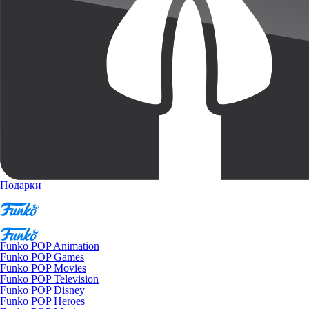
Подарки
Funko POP Animation
Funko POP Games
Funko POP Movies
Funko POP Television
Funko POP Disney
Funko POP Heroes