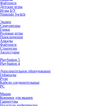
Файтинги
Детские игры
Игры Б/У
Nintendo Switch
Экшен
Симуляторы
Гонки
Ролевые игры
Приключения
Аркады
Файтинги
Стратегии
Аксессуары
PlayStation 5
PlayStation 4
Дополнительное оборудование
Геймпады
Рули
Кабели соединительные
PC
Мыши
Коврики для мышек
Гарнитуры
Носители информации