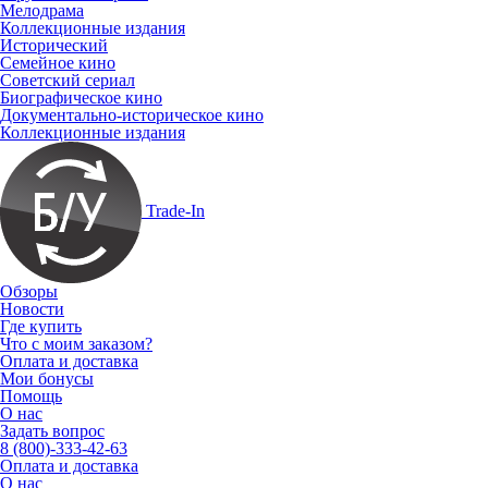
Мелодрама
Коллекционные издания
Исторический
Семейное кино
Советский сериал
Биографическое кино
Документально-историческое кино
Коллекционные издания
Trade-In
Обзоры
Новости
Где купить
Что с моим заказом?
Оплата и доставка
Мои бонусы
Помощь
О нас
Задать вопрос
8 (800)-333-42-63
Оплата и доставка
О нас