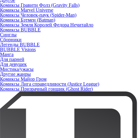
Другое
Комиксы Гравити Фолз (Gravity Falls)
Комиксы Marvel Universe
Комиксы Человек-паук (Spider-Man)
Комиксы Бэтмен (Batman)
Комиксы Земля Королей Федора Нечитайло
Комиксы BUBBLE
Синглы
Сборники
Легенды BUBBLE
BUBBLE Visions
Манга
Для парней
Для девушек
Мистика/ужасы
Другие жанры
Комиксы Майор Гром
Комиксы Лига справедливости (Justice League)
Комиксы Призрачный гонщик (Ghost Rider)