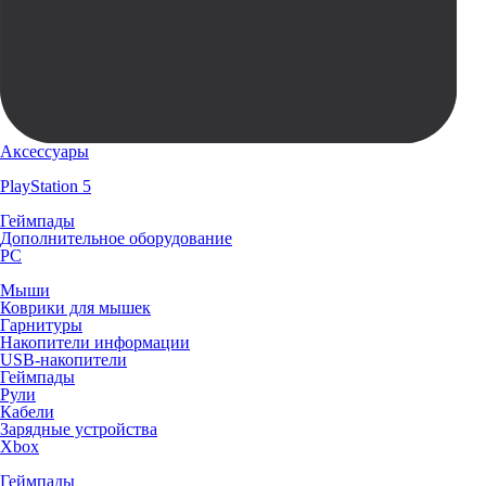
Аксессуары
PlayStation 5
Геймпады
Дополнительное оборудование
PC
Мыши
Коврики для мышек
Гарнитуры
Накопители информации
USB-накопители
Геймпады
Рули
Кабели
Зарядные устройства
Xbox
Геймпады