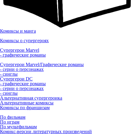
Комиксы и манга
Комиксы о супергероях
Супергерои Marvel
- графические романы
Супергерои Marvel/Графические романы
- серии о персонажах
- синглы
Супергерои DC
- графические романы
- серии о персонажах
- синглы
Альтернативная супергероика
Альтернативные комиксы
Комиксы по франшизам
По фильмам
По играм
По мультфильмам
Комикс-версии литературных произведений