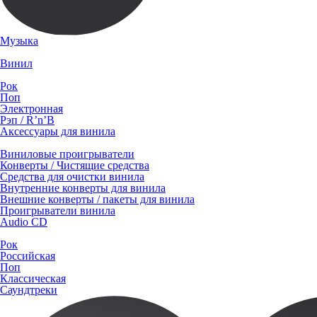
Музыка
Винил
Рок
Поп
Электронная
Рэп / R’n’B
Аксессуары для винила
Виниловые проигрыватели
Конверты / Чистящие средства
Средства для очистки винила
Внутренние конверты для винила
Внешние конверты / пакеты для винила
Проигрыватели винила
Audio CD
Рок
Российская
Поп
Классическая
Саундтреки