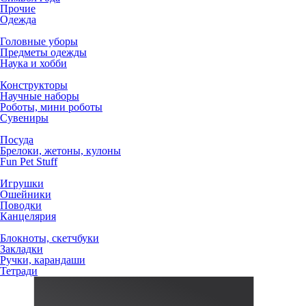
Прочие
Одежда
Головные уборы
Предметы одежды
Наука и хобби
Конструкторы
Научные наборы
Роботы, мини роботы
Сувениры
Посуда
Брелоки, жетоны, кулоны
Fun Pet Stuff
Игрушки
Ошейники
Поводки
Канцелярия
Блокноты, скетчбуки
Закладки
Ручки, карандаши
Тетради