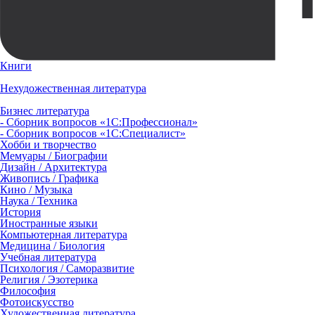
Книги
Нехудожественная литература
Бизнес литература
- Сборник вопросов «1С:Профессионал»
- Сборник вопросов «1С:Специалист»
Хобби и творчество
Мемуары / Биографии
Дизайн / Архитектура
Живопись / Графика
Кино / Музыка
Наука / Техника
История
Иностранные языки
Компьютерная литература
Медицина / Биология
Учебная литература
Психология / Саморазвитие
Религия / Эзотерика
Философия
Фотоискусство
Художественная литература