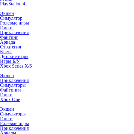
PlayStation 4
Экшен
Симулятор
Ролевые игры
Гонки
Приключения
Файтинг
Аркада
Стратегия
Квест
Детские игры
Игры Б/У
Xbox Series X/S
Экшен
Приключения
Симуляторы
Файтинги
Гонки
Xbox One
Экшен
Симуляторы
Гонки
Ролевые игры
Приключения
Аркады