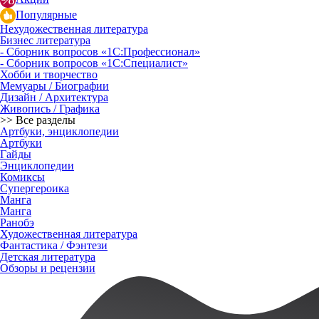
Популярные
Нехудожественная литература
Бизнес литература
- Сборник вопросов «1С:Профессионал»
- Сборник вопросов «1С:Специалист»
Хобби и творчество
Мемуары / Биографии
Дизайн / Архитектура
Живопись / Графика
>> Все разделы
Артбуки, энциклопедии
Артбуки
Гайды
Энциклопедии
Комиксы
Супергероика
Манга
Манга
Ранобэ
Художественная литература
Фантастика / Фэнтези
Детская литература
Обзоры и рецензии