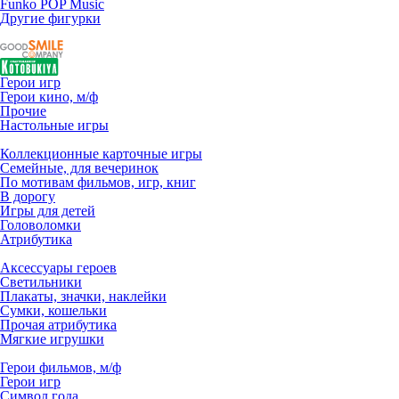
Funko POP Music
Другие фигурки
Герои игр
Герои кино, м/ф
Прочие
Настольные игры
Коллекционные карточные игры
Семейные, для вечеринок
По мотивам фильмов, игр, книг
В дорогу
Игры для детей
Головоломки
Атрибутика
Аксессуары героев
Светильники
Плакаты, значки, наклейки
Сумки, кошельки
Прочая атрибутика
Мягкие игрушки
Герои фильмов, м/ф
Герои игр
Символ года