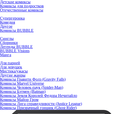
Детские комиксы
Комиксы для подростков
Отечественные комиксы
Супергероика
Комедия
Другое
Комиксы BUBBLE
Синглы
Сборники
Легенды BUBBLE
BUBBLE Visions
Манга
Для парней
Для девушек
Мистика/ужасы
Другие жанры
Комиксы Гравити Фолз (Gravity Falls)
Комиксы Marvel Universe
Комиксы Человек-паук (Spider-Man)
Комиксы Бэтмен (Batman)
Комиксы Земля Королей Федора Нечитайло
Комиксы Майор Гром
Комиксы Лига справедливости (Justice League)
Комиксы Призрачный гонщик (Ghost Rider)