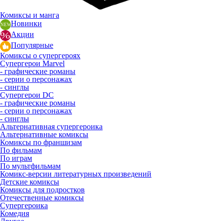
Комиксы и манга
Новинки
Акции
Популярные
Комиксы о супергероях
Супергерои Marvel
- графические романы
- серии о персонажах
- синглы
Супергерои DC
- графические романы
- серии о персонажах
- синглы
Альтернативная супергероика
Альтернативные комиксы
Комиксы по франшизам
По фильмам
По играм
По мультфильмам
Комикс-версии литературных произведений
Детские комиксы
Комиксы для подростков
Отечественные комиксы
Супергероика
Комедия