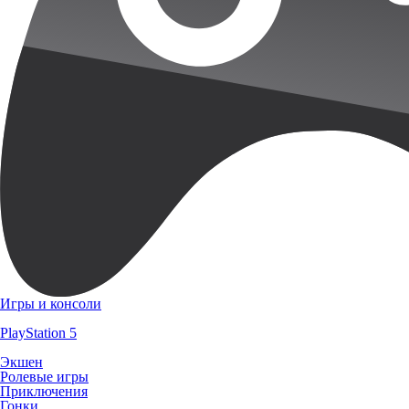
Игры и консоли
PlayStation 5
Экшен
Ролевые игры
Приключения
Гонки