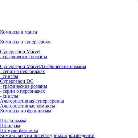
Комиксы и манга
Комиксы о супергероях
Супергерои Marvel
- графические романы
Супергерои Marvel/Графические романы
- серии о персонажах
- синглы
Супергерои DC
- графические романы
- серии о персонажах
- синглы
Альтернативная супергероика
Альтернативные комиксы
Комиксы по франшизам
По фильмам
По играм
По мультфильмам
Комикс-версии литературных произведений