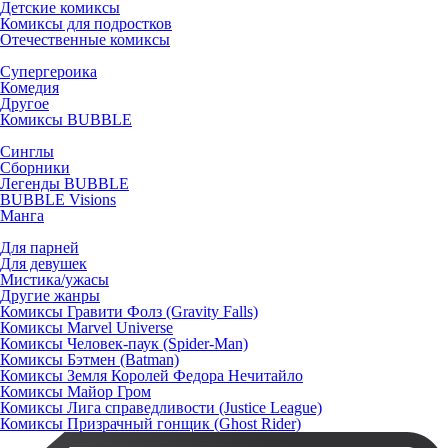
Детские комиксы
Комиксы для подростков
Отечественные комиксы
Супергероика
Комедия
Другое
Комиксы BUBBLE
Синглы
Сборники
Легенды BUBBLE
BUBBLE Visions
Манга
Для парней
Для девушек
Мистика/ужасы
Другие жанры
Комиксы Гравити Фолз (Gravity Falls)
Комиксы Marvel Universe
Комиксы Человек-паук (Spider-Man)
Комиксы Бэтмен (Batman)
Комиксы Земля Королей Федора Нечитайло
Комиксы Майор Гром
Комиксы Лига справедливости (Justice League)
Комиксы Призрачный гонщик (Ghost Rider)