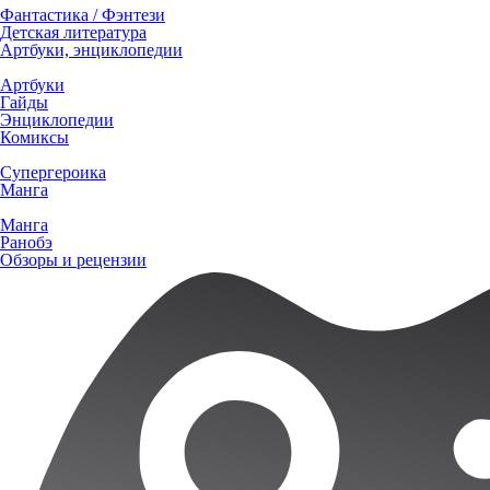
Фантастика / Фэнтези
Детская литература
Артбуки, энциклопедии
Артбуки
Гайды
Энциклопедии
Комиксы
Супергероика
Манга
Манга
Ранобэ
Обзоры и рецензии