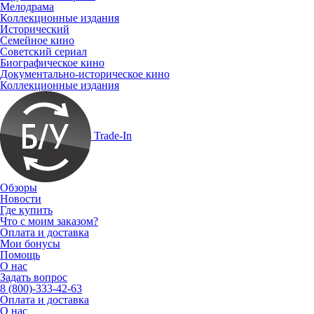
Мелодрама
Коллекционные издания
Исторический
Семейное кино
Советский сериал
Биографическое кино
Документально-историческое кино
Коллекционные издания
Trade-In
Обзоры
Новости
Где купить
Что с моим заказом?
Оплата и доставка
Мои бонусы
Помощь
О нас
Задать вопрос
8 (800)-333-42-63
Оплата и доставка
О нас