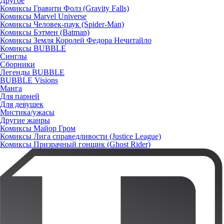
Другое
Комиксы Гравити Фолз (Gravity Falls)
Комиксы Marvel Universe
Комиксы Человек-паук (Spider-Man)
Комиксы Бэтмен (Batman)
Комиксы Земля Королей Федора Нечитайло
Комиксы BUBBLE
Синглы
Сборники
Легенды BUBBLE
BUBBLE Visions
Манга
Для парней
Для девушек
Мистика/ужасы
Другие жанры
Комиксы Майор Гром
Комиксы Лига справедливости (Justice League)
Комиксы Призрачный гонщик (Ghost Rider)