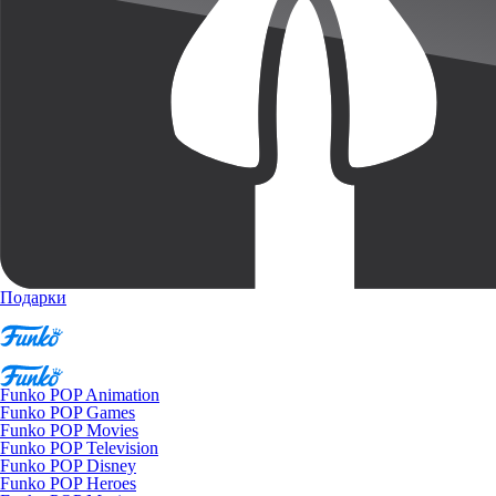
Подарки
Funko POP Animation
Funko POP Games
Funko POP Movies
Funko POP Television
Funko POP Disney
Funko POP Heroes