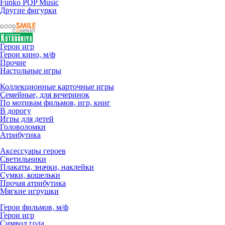
Funko POP Music
Другие фигурки
Герои игр
Герои кино, м/ф
Прочие
Настольные игры
Коллекционные карточные игры
Семейные, для вечеринок
По мотивам фильмов, игр, книг
В дорогу
Игры для детей
Головоломки
Атрибутика
Аксессуары героев
Светильники
Плакаты, значки, наклейки
Сумки, кошельки
Прочая атрибутика
Мягкие игрушки
Герои фильмов, м/ф
Герои игр
Символ года