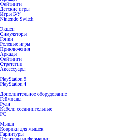
Файтинги
Детские игры
Игры Б/У
Nintendo Switch
Экшен
Симуляторы
Гонки
Ролевые игры
Приключения
Аркады
Файтинги
Стратегии
Аксессуары
PlayStation 5
PlayStation 4
Дополнительное оборудование
Геймпады
Рули
Кабели соединительные
PC
Мыши
Коврики для мышек
Гарнитуры
Носители информации