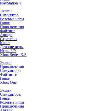
PlayStation 4
Экшен
Симулятор
Ролевые игры
Гонки
Приключения
Файтинг
Аркада
Стратегия
Квест
Детские игры
Игры Б/У
Xbox Series X/S
Экшен
Приключения
Симуляторы
Файтинги
Гонки
Xbox One
Экшен
Симуляторы
Гонки
Ролевые игры
Приключения
Аркады