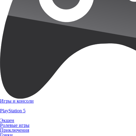
Игры и консоли
PlayStation 5
Экшен
Ролевые игры
Приключения
Гонки