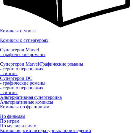
Комиксы и манга
Комиксы о супергероях
Супергерои Marvel
- графические романы
Супергерои Marvel/Графические романы
- серии о персонажах
- синглы
Супергерои DC
- графические романы
- серии о персонажах
- синглы
Альтернативная супергероика
Альтернативные комиксы
Комиксы по франшизам
По фильмам
По играм
По мультфильмам
Комикс-версии литературных произведений