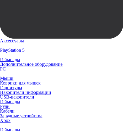
Аксессуары
PlayStation 5
Геймпады
Дополнительное оборудование
PC
Мыши
Коврики для мышек
Гарнитуры
Накопители информации
USB-накопители
Геймпады
Рули
Кабели
Зарядные устройства
Xbox
Геймпады