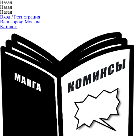
Назад
Назад
Назад
Вход
/
Регистрация
Ваш город:
Москва
Каталог