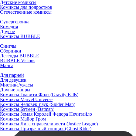
Детские комиксы
Комиксы для подростков
Отечественные комиксы
Супергероика
Комедия
Другое
Комиксы BUBBLE
Синглы
Сборники
Легенды BUBBLE
BUBBLE Visions
Манга
Для парней
Для девушек
Мистика/ужасы
Другие жанры
Комиксы Гравити Фолз (Gravity Falls)
Комиксы Marvel Universe
Комиксы Человек-паук (Spider-Man)
Комиксы Бэтмен (Batman)
Комиксы Земля Королей Федора Нечитайло
Комиксы Майор Гром
Комиксы Лига справедливости (Justice League)
Комиксы Призрачный гонщик (Ghost Rider)