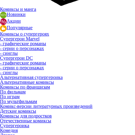
Комиксы и манга
Новинки
Акции
Популярные
Комиксы о супергероях
Супергерои Marvel
- графические романы
- серии о персонажах
- синглы
Супергерои DC
- графические романы
- серии о персонажах
- синглы
Альтернативная супергероика
Альтернативные комиксы
Комиксы по франшизам
По фильмам
По играм
По мультфильмам
Комикс-версии литературных произведений
Детские комиксы
Комиксы для подростков
Отечественные комиксы
Супергероика
Комедия