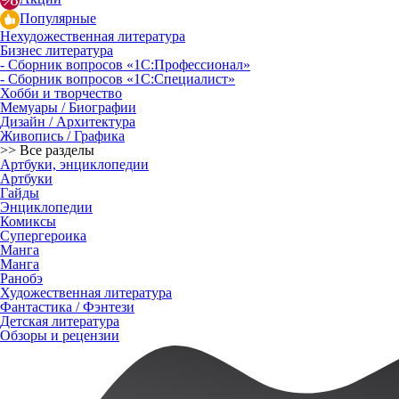
Популярные
Нехудожественная литература
Бизнес литература
- Сборник вопросов «1С:Профессионал»
- Сборник вопросов «1С:Специалист»
Хобби и творчество
Мемуары / Биографии
Дизайн / Архитектура
Живопись / Графика
>> Все разделы
Артбуки, энциклопедии
Артбуки
Гайды
Энциклопедии
Комиксы
Супергероика
Манга
Манга
Ранобэ
Художественная литература
Фантастика / Фэнтези
Детская литература
Обзоры и рецензии