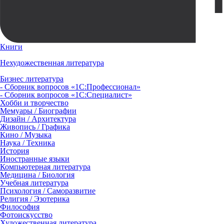
Книги
Нехудожественная литература
Бизнес литература
- Сборник вопросов «1С:Профессионал»
- Сборник вопросов «1С:Специалист»
Хобби и творчество
Мемуары / Биографии
Дизайн / Архитектура
Живопись / Графика
Кино / Музыка
Наука / Техника
История
Иностранные языки
Компьютерная литература
Медицина / Биология
Учебная литература
Психология / Саморазвитие
Религия / Эзотерика
Философия
Фотоискусство
Художественная литература