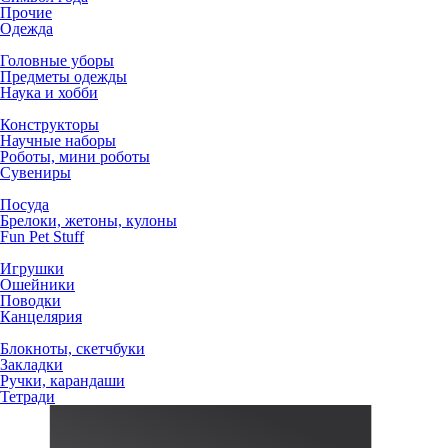
Прочие
Одежда
Головные уборы
Предметы одежды
Наука и хобби
Конструкторы
Научные наборы
Роботы, мини роботы
Сувениры
Посуда
Брелоки, жетоны, кулоны
Fun Pet Stuff
Игрушки
Ошейники
Поводки
Канцелярия
Блокноты, скетчбуки
Закладки
Ручки, карандаши
Тетради