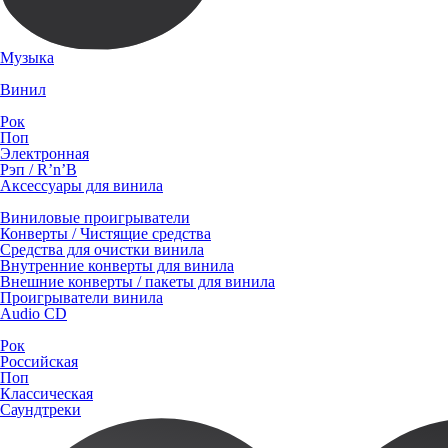
Музыка
Винил
Рок
Поп
Электронная
Рэп / R’n’B
Аксессуары для винила
Виниловые проигрыватели
Конверты / Чистящие средства
Средства для очистки винила
Внутренние конверты для винила
Внешние конверты / пакеты для винила
Проигрыватели винила
Audio CD
Рок
Российская
Поп
Классическая
Саундтреки