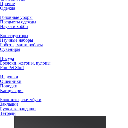
Прочие
Одежда
Головные уборы
Предметы одежды
Наука и хобби
Конструкторы
Научные наборы
Роботы, мини роботы
Сувениры
Посуда
Брелоки, жетоны, кулоны
Fun Pet Stuff
Игрушки
Ошейники
Поводки
Канцелярия
Блокноты, скетчбуки
Закладки
Ручки, карандаши
Тетради