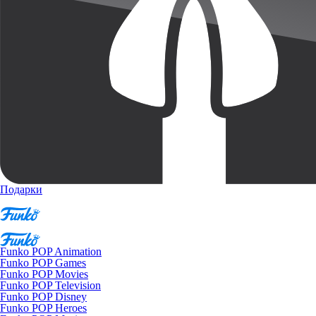
Подарки
Funko POP Animation
Funko POP Games
Funko POP Movies
Funko POP Television
Funko POP Disney
Funko POP Heroes