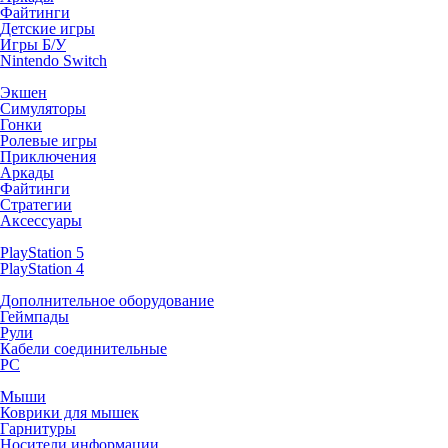
Файтинги
Детские игры
Игры Б/У
Nintendo Switch
Экшен
Симуляторы
Гонки
Ролевые игры
Приключения
Аркады
Файтинги
Стратегии
Аксессуары
PlayStation 5
PlayStation 4
Дополнительное оборудование
Геймпады
Рули
Кабели соединительные
PC
Мыши
Коврики для мышек
Гарнитуры
Носители информации