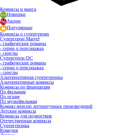
Комиксы и манга
Новинки
Акции
Популярные
Комиксы о супергероях
Супергерои Marvel
- графические романы
- серии о персонажах
- синглы
Супергерои DC
- графические романы
- серии о персонажах
- синглы
Альтернативная супергероика
Альтернативные комиксы
Комиксы по франшизам
По фильмам
По играм
По мультфильмам
Комикс-версии литературных произведений
Детские комиксы
Комиксы для подростков
Отечественные комиксы
Супергероика
Комедия