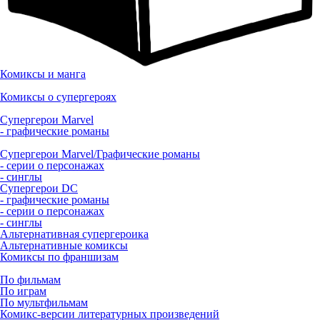
Комиксы и манга
Комиксы о супергероях
Супергерои Marvel
- графические романы
Супергерои Marvel/Графические романы
- серии о персонажах
- синглы
Супергерои DC
- графические романы
- серии о персонажах
- синглы
Альтернативная супергероика
Альтернативные комиксы
Комиксы по франшизам
По фильмам
По играм
По мультфильмам
Комикс-версии литературных произведений