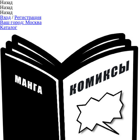
Назад
Назад
Назад
Вход
/
Регистрация
Ваш город:
Москва
Каталог