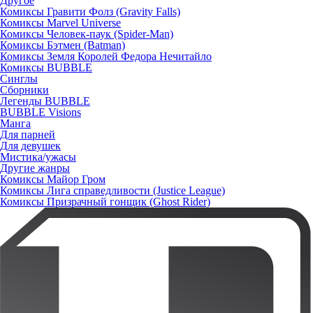
Другое
Комиксы Гравити Фолз (Gravity Falls)
Комиксы Marvel Universe
Комиксы Человек-паук (Spider-Man)
Комиксы Бэтмен (Batman)
Комиксы Земля Королей Федора Нечитайло
Комиксы BUBBLE
Синглы
Сборники
Легенды BUBBLE
BUBBLE Visions
Манга
Для парней
Для девушек
Мистика/ужасы
Другие жанры
Комиксы Майор Гром
Комиксы Лига справедливости (Justice League)
Комиксы Призрачный гонщик (Ghost Rider)