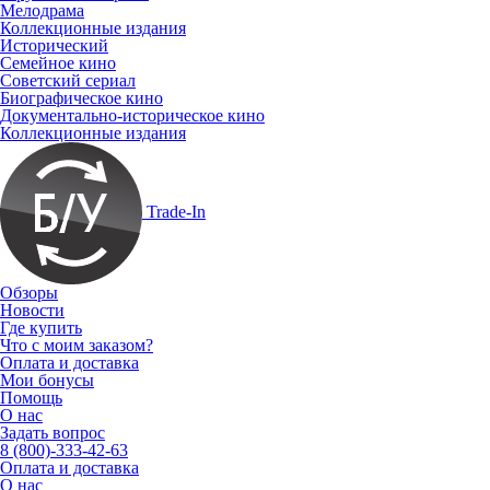
Мелодрама
Коллекционные издания
Исторический
Семейное кино
Советский сериал
Биографическое кино
Документально-историческое кино
Коллекционные издания
Trade-In
Обзоры
Новости
Где купить
Что с моим заказом?
Оплата и доставка
Мои бонусы
Помощь
О нас
Задать вопрос
8 (800)-333-42-63
Оплата и доставка
О нас