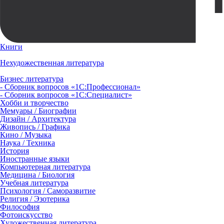
Книги
Нехудожественная литература
Бизнес литература
- Сборник вопросов «1С:Профессионал»
- Сборник вопросов «1С:Специалист»
Хобби и творчество
Мемуары / Биографии
Дизайн / Архитектура
Живопись / Графика
Кино / Музыка
Наука / Техника
История
Иностранные языки
Компьютерная литература
Медицина / Биология
Учебная литература
Психология / Саморазвитие
Религия / Эзотерика
Философия
Фотоискусство
Художественная литература