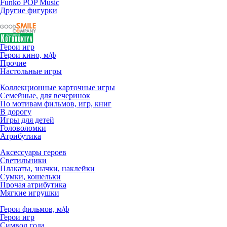
Funko POP Music
Другие фигурки
Герои игр
Герои кино, м/ф
Прочие
Настольные игры
Коллекционные карточные игры
Семейные, для вечеринок
По мотивам фильмов, игр, книг
В дорогу
Игры для детей
Головоломки
Атрибутика
Аксессуары героев
Светильники
Плакаты, значки, наклейки
Сумки, кошельки
Прочая атрибутика
Мягкие игрушки
Герои фильмов, м/ф
Герои игр
Символ года