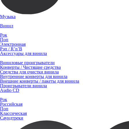
Музыка
Винил
Рок
Поп
Электронная
Рэп / R’n’B
Аксессуары для винила
Виниловые проигрыватели
Конверты / Чистящие средства
Средства для очистки винила
Внутренние конверты для винила
Внешние конверты / пакеты для винила
Проигрыватели винила
Audio CD
Рок
Российская
Поп
Классическая
Саундтреки