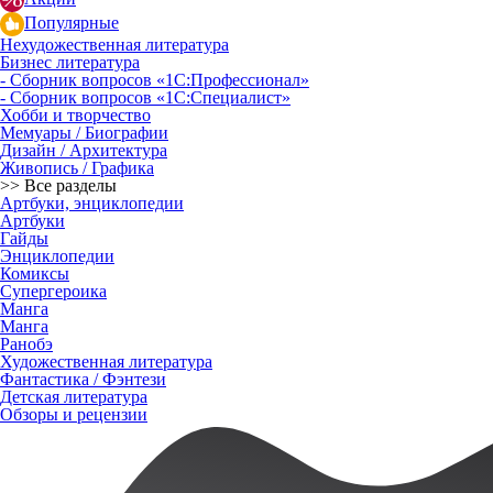
Популярные
Нехудожественная литература
Бизнес литература
- Сборник вопросов «1С:Профессионал»
- Сборник вопросов «1С:Специалист»
Хобби и творчество
Мемуары / Биографии
Дизайн / Архитектура
Живопись / Графика
>> Все разделы
Артбуки, энциклопедии
Артбуки
Гайды
Энциклопедии
Комиксы
Супергероика
Манга
Манга
Ранобэ
Художественная литература
Фантастика / Фэнтези
Детская литература
Обзоры и рецензии