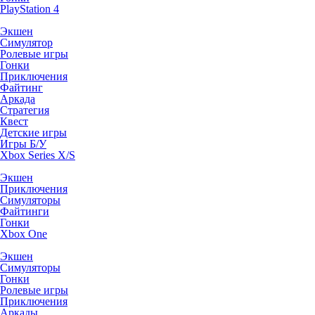
PlayStation 4
Экшен
Симулятор
Ролевые игры
Гонки
Приключения
Файтинг
Аркада
Стратегия
Квест
Детские игры
Игры Б/У
Xbox Series X/S
Экшен
Приключения
Симуляторы
Файтинги
Гонки
Xbox One
Экшен
Симуляторы
Гонки
Ролевые игры
Приключения
Аркады