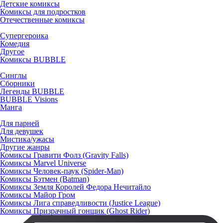
Детские комиксы
Комиксы для подростков
Отечественные комиксы
Супергероика
Комедия
Другое
Комиксы BUBBLE
Синглы
Сборники
Легенды BUBBLE
BUBBLE Visions
Манга
Для парней
Для девушек
Мистика/ужасы
Другие жанры
Комиксы Гравити Фолз (Gravity Falls)
Комиксы Marvel Universe
Комиксы Человек-паук (Spider-Man)
Комиксы Бэтмен (Batman)
Комиксы Земля Королей Федора Нечитайло
Комиксы Майор Гром
Комиксы Лига справедливости (Justice League)
Комиксы Призрачный гонщик (Ghost Rider)