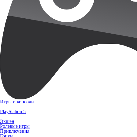
Игры и консоли
PlayStation 5
Экшен
Ролевые игры
Приключения
Гонки