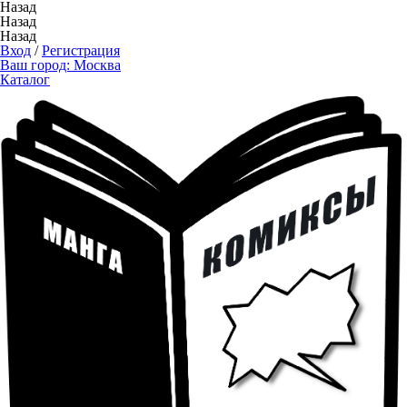
Назад
Назад
Назад
Вход
/
Регистрация
Ваш город:
Москва
Каталог