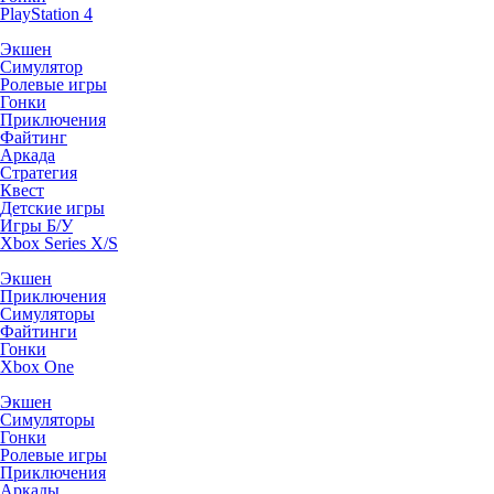
PlayStation 4
Экшен
Симулятор
Ролевые игры
Гонки
Приключения
Файтинг
Аркада
Стратегия
Квест
Детские игры
Игры Б/У
Xbox Series X/S
Экшен
Приключения
Симуляторы
Файтинги
Гонки
Xbox One
Экшен
Симуляторы
Гонки
Ролевые игры
Приключения
Аркады