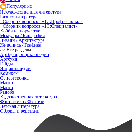
Популярные
Нехудожественная литература
Бизнес литература
- Сборник вопросов «1С:Профессионал»
- Сборник вопросов «1С:Специалист»
Хобби и творчество
Мемуары / Биографии
Дизайн / Архитектура
Живопись / Графика
>> Все разделы
Артбуки, энциклопедии
Артбуки
Гайды
Энциклопедии
Комиксы
Супергероика
Манга
Манга
Ранобэ
Художественная литература
Фантастика / Фэнтези
Детская литература
Обзоры и рецензии