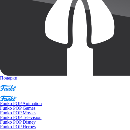
Подарки
Funko POP Animation
Funko POP Games
Funko POP Movies
Funko POP Television
Funko POP Disney
Funko POP Heroes