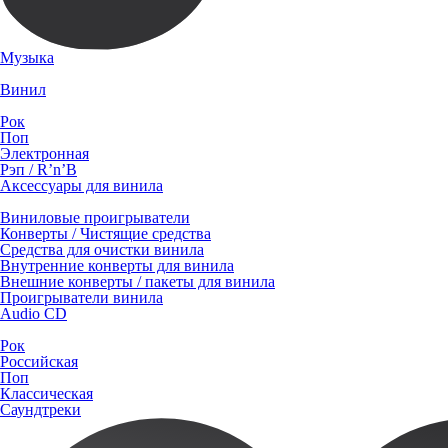
Музыка
Винил
Рок
Поп
Электронная
Рэп / R’n’B
Аксессуары для винила
Виниловые проигрыватели
Конверты / Чистящие средства
Средства для очистки винила
Внутренние конверты для винила
Внешние конверты / пакеты для винила
Проигрыватели винила
Audio CD
Рок
Российская
Поп
Классическая
Саундтреки