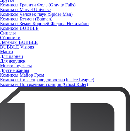
Другое
Комиксы Гравити Фолз (Gravity Falls)
Комиксы Marvel Universe
Комиксы Человек-паук (Spider-Man)
Комиксы Бэтмен (Batman)
Комиксы Земля Королей Федора Нечитайло
Комиксы BUBBLE
Синглы
Сборники
Легенды BUBBLE
BUBBLE Visions
Манга
Для парней
Для девушек
Мистика/ужасы
Другие жанры
Комиксы Майор Гром
Комиксы Лига справедливости (Justice League)
Комиксы Призрачный гонщик (Ghost Rider)