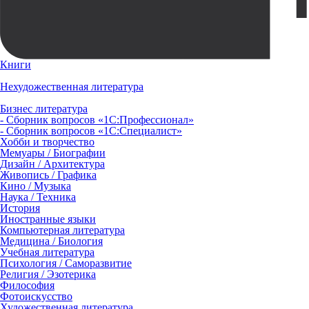
Книги
Нехудожественная литература
Бизнес литература
- Сборник вопросов «1С:Профессионал»
- Сборник вопросов «1С:Специалист»
Хобби и творчество
Мемуары / Биографии
Дизайн / Архитектура
Живопись / Графика
Кино / Музыка
Наука / Техника
История
Иностранные языки
Компьютерная литература
Медицина / Биология
Учебная литература
Психология / Саморазвитие
Религия / Эзотерика
Философия
Фотоискусство
Художественная литература