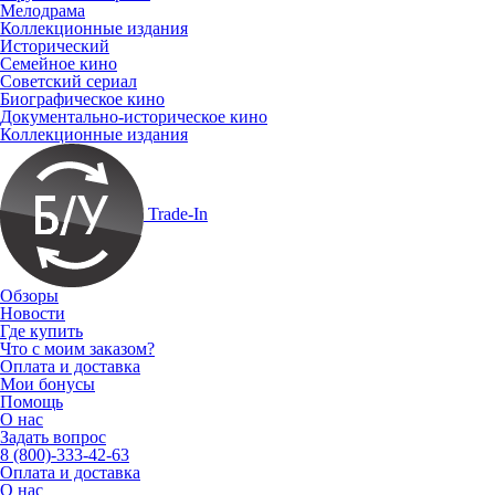
Мелодрама
Коллекционные издания
Исторический
Семейное кино
Советский сериал
Биографическое кино
Документально-историческое кино
Коллекционные издания
Trade-In
Обзоры
Новости
Где купить
Что с моим заказом?
Оплата и доставка
Мои бонусы
Помощь
О нас
Задать вопрос
8 (800)-333-42-63
Оплата и доставка
О нас