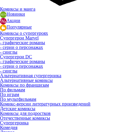
Комиксы и манга
Новинки
Акции
Популярные
Комиксы о супергероях
Супергерои Marvel
- графические романы
- серии о персонажах
- синглы
Супергерои DC
- графические романы
- серии о персонажах
- синглы
Альтернативная супергероика
Альтернативные комиксы
Комиксы по франшизам
По фильмам
По играм
По мультфильмам
Комикс-версии литературных произведений
Детские комиксы
Комиксы для подростков
Отечественные комиксы
Супергероика
Комедия