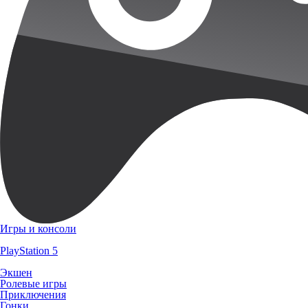
Игры и консоли
PlayStation 5
Экшен
Ролевые игры
Приключения
Гонки