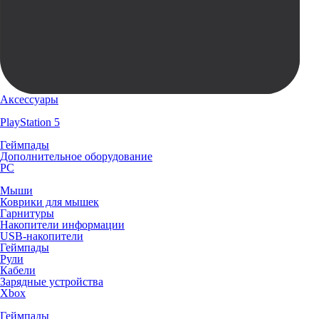
Аксессуары
PlayStation 5
Геймпады
Дополнительное оборудование
PC
Мыши
Коврики для мышек
Гарнитуры
Накопители информации
USB-накопители
Геймпады
Рули
Кабели
Зарядные устройства
Xbox
Геймпады