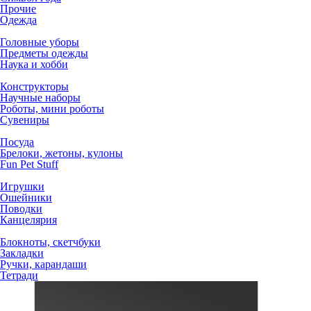
Прочие
Одежда
Головные уборы
Предметы одежды
Наука и хобби
Конструкторы
Научные наборы
Роботы, мини роботы
Сувениры
Посуда
Брелоки, жетоны, кулоны
Fun Pet Stuff
Игрушки
Ошейники
Поводки
Канцелярия
Блокноты, скетчбуки
Закладки
Ручки, карандаши
Тетради