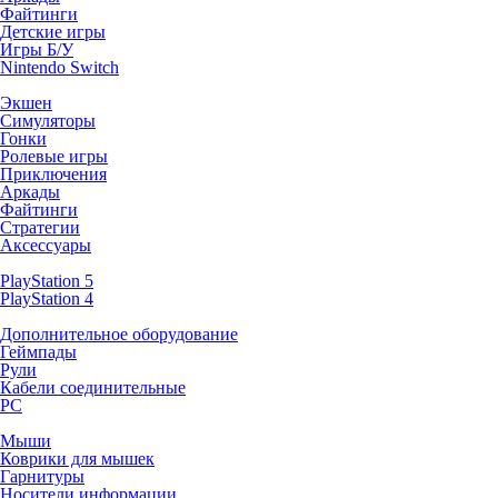
Файтинги
Детские игры
Игры Б/У
Nintendo Switch
Экшен
Симуляторы
Гонки
Ролевые игры
Приключения
Аркады
Файтинги
Стратегии
Аксессуары
PlayStation 5
PlayStation 4
Дополнительное оборудование
Геймпады
Рули
Кабели соединительные
PC
Мыши
Коврики для мышек
Гарнитуры
Носители информации