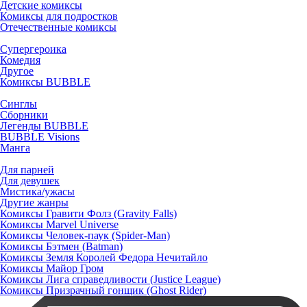
Детские комиксы
Комиксы для подростков
Отечественные комиксы
Супергероика
Комедия
Другое
Комиксы BUBBLE
Синглы
Сборники
Легенды BUBBLE
BUBBLE Visions
Манга
Для парней
Для девушек
Мистика/ужасы
Другие жанры
Комиксы Гравити Фолз (Gravity Falls)
Комиксы Marvel Universe
Комиксы Человек-паук (Spider-Man)
Комиксы Бэтмен (Batman)
Комиксы Земля Королей Федора Нечитайло
Комиксы Майор Гром
Комиксы Лига справедливости (Justice League)
Комиксы Призрачный гонщик (Ghost Rider)