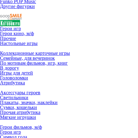
Funko POP Music
Другие фигурки
Герои игр
Герои кино, м/ф
Прочие
Настольные игры
Коллекционные карточные игры
Семейные, для вечеринок
По мотивам фильмов, игр, книг
В дорогу
Игры для детей
Головоломки
Атрибутика
Аксессуары героев
Светильники
Плакаты, значки, наклейки
Сумки, кошельки
Прочая атрибутика
Мягкие игрушки
Герои фильмов, м/ф
Герои игр
Символ года