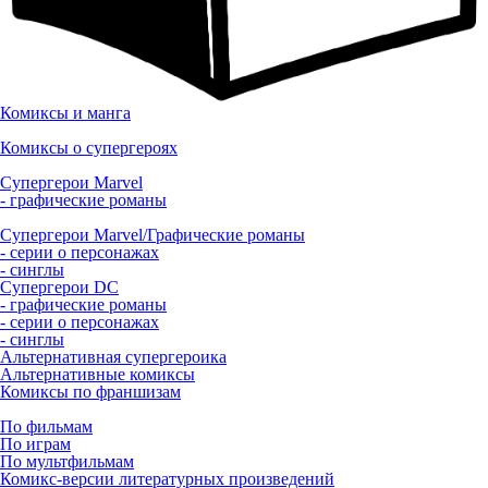
Комиксы и манга
Комиксы о супергероях
Супергерои Marvel
- графические романы
Супергерои Marvel/Графические романы
- серии о персонажах
- синглы
Супергерои DC
- графические романы
- серии о персонажах
- синглы
Альтернативная супергероика
Альтернативные комиксы
Комиксы по франшизам
По фильмам
По играм
По мультфильмам
Комикс-версии литературных произведений