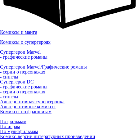
Комиксы и манга
Комиксы о супергероях
Супергерои Marvel
- графические романы
Супергерои Marvel/Графические романы
- серии о персонажах
- синглы
Супергерои DC
- графические романы
- серии о персонажах
- синглы
Альтернативная супергероика
Альтернативные комиксы
Комиксы по франшизам
По фильмам
По играм
По мультфильмам
Комикс-версии литературных произведений