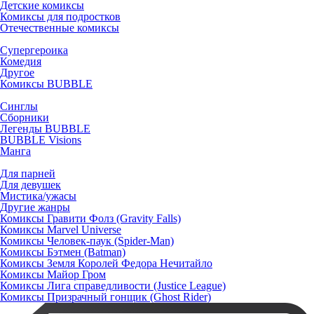
Детские комиксы
Комиксы для подростков
Отечественные комиксы
Супергероика
Комедия
Другое
Комиксы BUBBLE
Синглы
Сборники
Легенды BUBBLE
BUBBLE Visions
Манга
Для парней
Для девушек
Мистика/ужасы
Другие жанры
Комиксы Гравити Фолз (Gravity Falls)
Комиксы Marvel Universe
Комиксы Человек-паук (Spider-Man)
Комиксы Бэтмен (Batman)
Комиксы Земля Королей Федора Нечитайло
Комиксы Майор Гром
Комиксы Лига справедливости (Justice League)
Комиксы Призрачный гонщик (Ghost Rider)