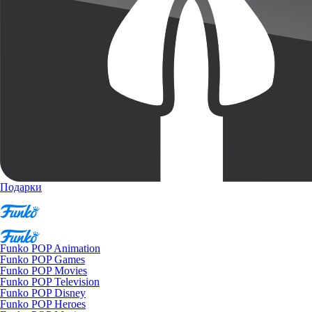
Подарки
Funko POP Animation
Funko POP Games
Funko POP Movies
Funko POP Television
Funko POP Disney
Funko POP Heroes