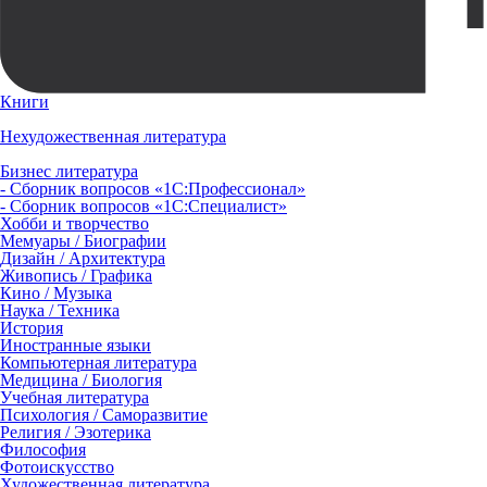
Книги
Нехудожественная литература
Бизнес литература
- Сборник вопросов «1С:Профессионал»
- Сборник вопросов «1С:Специалист»
Хобби и творчество
Мемуары / Биографии
Дизайн / Архитектура
Живопись / Графика
Кино / Музыка
Наука / Техника
История
Иностранные языки
Компьютерная литература
Медицина / Биология
Учебная литература
Психология / Саморазвитие
Религия / Эзотерика
Философия
Фотоискусство
Художественная литература