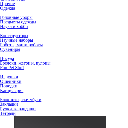
Прочие
Одежда
Головные уборы
Предметы одежды
Наука и хобби
Конструкторы
Научные наборы
Роботы, мини роботы
Сувениры
Посуда
Брелоки, жетоны, кулоны
Fun Pet Stuff
Игрушки
Ошейники
Поводки
Канцелярия
Блокноты, скетчбуки
Закладки
Ручки, карандаши
Тетради