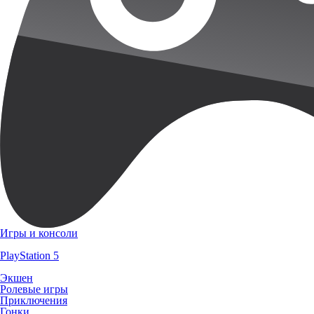
Игры и консоли
PlayStation 5
Экшен
Ролевые игры
Приключения
Гонки