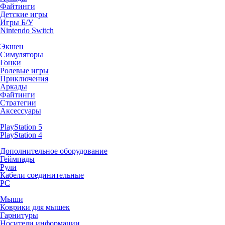
Файтинги
Детские игры
Игры Б/У
Nintendo Switch
Экшен
Симуляторы
Гонки
Ролевые игры
Приключения
Аркады
Файтинги
Стратегии
Аксессуары
PlayStation 5
PlayStation 4
Дополнительное оборудование
Геймпады
Рули
Кабели соединительные
PC
Мыши
Коврики для мышек
Гарнитуры
Носители информации