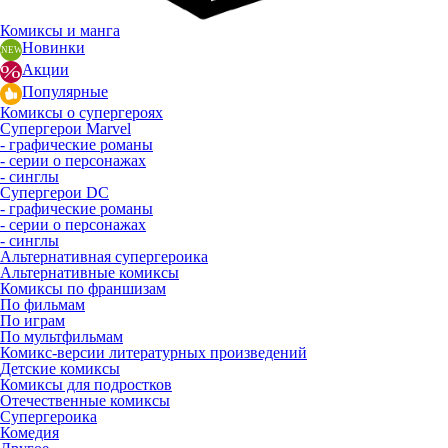
Комиксы и манга
Новинки
Акции
Популярные
Комиксы о супергероях
Супергерои Marvel
- графические романы
- серии о персонажах
- синглы
Супергерои DC
- графические романы
- серии о персонажах
- синглы
Альтернативная супергероика
Альтернативные комиксы
Комиксы по франшизам
По фильмам
По играм
По мультфильмам
Комикс-версии литературных произведений
Детские комиксы
Комиксы для подростков
Отечественные комиксы
Супергероика
Комедия