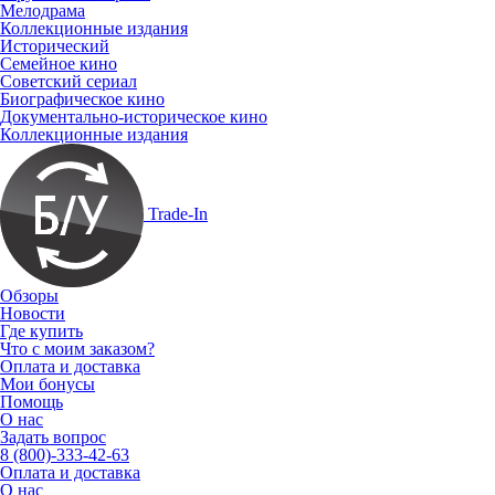
Мелодрама
Коллекционные издания
Исторический
Семейное кино
Советский сериал
Биографическое кино
Документально-историческое кино
Коллекционные издания
Trade-In
Обзоры
Новости
Где купить
Что с моим заказом?
Оплата и доставка
Мои бонусы
Помощь
О нас
Задать вопрос
8 (800)-333-42-63
Оплата и доставка
О нас