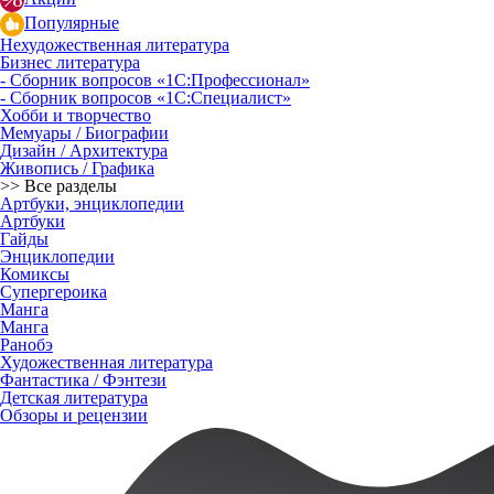
Популярные
Нехудожественная литература
Бизнес литература
- Сборник вопросов «1С:Профессионал»
- Сборник вопросов «1С:Специалист»
Хобби и творчество
Мемуары / Биографии
Дизайн / Архитектура
Живопись / Графика
>> Все разделы
Артбуки, энциклопедии
Артбуки
Гайды
Энциклопедии
Комиксы
Супергероика
Манга
Манга
Ранобэ
Художественная литература
Фантастика / Фэнтези
Детская литература
Обзоры и рецензии