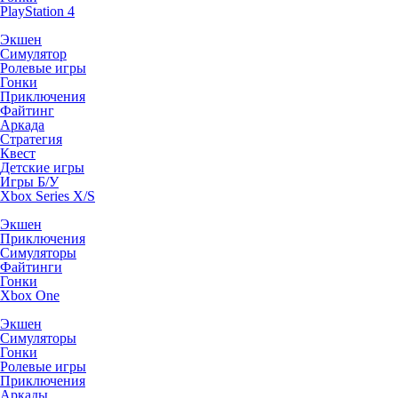
PlayStation 4
Экшен
Симулятор
Ролевые игры
Гонки
Приключения
Файтинг
Аркада
Стратегия
Квест
Детские игры
Игры Б/У
Xbox Series X/S
Экшен
Приключения
Симуляторы
Файтинги
Гонки
Xbox One
Экшен
Симуляторы
Гонки
Ролевые игры
Приключения
Аркады