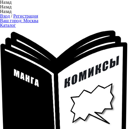
Назад
Назад
Назад
Вход
/
Регистрация
Ваш город:
Москва
Каталог