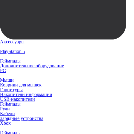
Аксессуары
PlayStation 5
Геймпады
Дополнительное оборудование
PC
Мыши
Коврики для мышек
Гарнитуры
Накопители информации
USB-накопители
Геймпады
Рули
Кабели
Зарядные устройства
Xbox
Геймпады