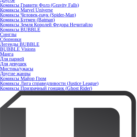
Другое
Комиксы Гравити Фолз (Gravity Falls)
Комиксы Marvel Universe
Комиксы Человек-паук (Spider-Man)
Комиксы Бэтмен (Batman)
Комиксы Земля Королей Федора Нечитайло
Комиксы BUBBLE
Синглы
Сборники
Легенды BUBBLE
BUBBLE Visions
Манга
Для парней
Для девушек
Мистика/ужасы
Другие жанры
Комиксы Майор Гром
Комиксы Лига справедливости (Justice League)
Комиксы Призрачный гонщик (Ghost Rider)