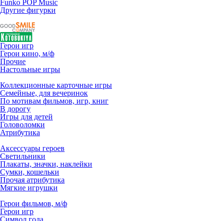
Funko POP Music
Другие фигурки
Герои игр
Герои кино, м/ф
Прочие
Настольные игры
Коллекционные карточные игры
Семейные, для вечеринок
По мотивам фильмов, игр, книг
В дорогу
Игры для детей
Головоломки
Атрибутика
Аксессуары героев
Светильники
Плакаты, значки, наклейки
Сумки, кошельки
Прочая атрибутика
Мягкие игрушки
Герои фильмов, м/ф
Герои игр
Символ года