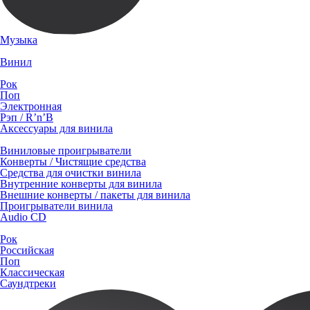
Музыка
Винил
Рок
Поп
Электронная
Рэп / R’n’B
Аксессуары для винила
Виниловые проигрыватели
Конверты / Чистящие средства
Средства для очистки винила
Внутренние конверты для винила
Внешние конверты / пакеты для винила
Проигрыватели винила
Audio CD
Рок
Российская
Поп
Классическая
Саундтреки