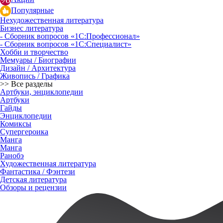
Популярные
Нехудожественная литература
Бизнес литература
- Сборник вопросов «1С:Профессионал»
- Сборник вопросов «1С:Специалист»
Хобби и творчество
Мемуары / Биографии
Дизайн / Архитектура
Живопись / Графика
>> Все разделы
Артбуки, энциклопедии
Артбуки
Гайды
Энциклопедии
Комиксы
Супергероика
Манга
Манга
Ранобэ
Художественная литература
Фантастика / Фэнтези
Детская литература
Обзоры и рецензии