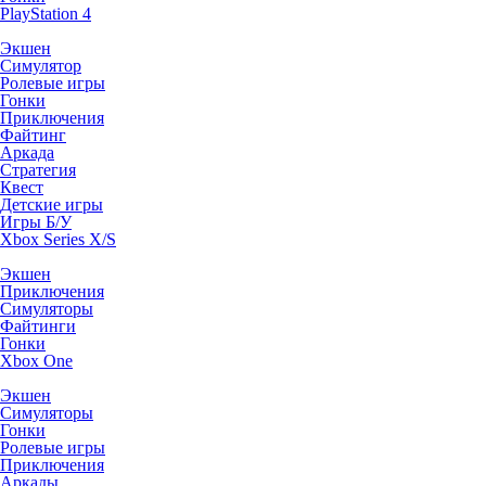
PlayStation 4
Экшен
Симулятор
Ролевые игры
Гонки
Приключения
Файтинг
Аркада
Стратегия
Квест
Детские игры
Игры Б/У
Xbox Series X/S
Экшен
Приключения
Симуляторы
Файтинги
Гонки
Xbox One
Экшен
Симуляторы
Гонки
Ролевые игры
Приключения
Аркады