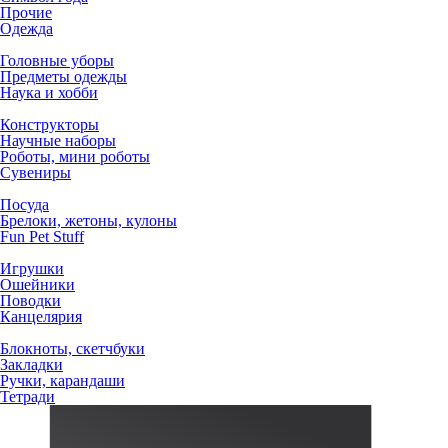
Прочие
Одежда
Головные уборы
Предметы одежды
Наука и хобби
Конструкторы
Научные наборы
Роботы, мини роботы
Сувениры
Посуда
Брелоки, жетоны, кулоны
Fun Pet Stuff
Игрушки
Ошейники
Поводки
Канцелярия
Блокноты, скетчбуки
Закладки
Ручки, карандаши
Тетради