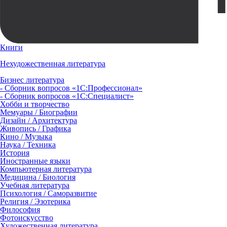
Книги
Нехудожественная литература
Бизнес литература
- Сборник вопросов «1С:Профессионал»
- Сборник вопросов «1С:Специалист»
Хобби и творчество
Мемуары / Биографии
Дизайн / Архитектура
Живопись / Графика
Кино / Музыка
Наука / Техника
История
Иностранные языки
Компьютерная литература
Медицина / Биология
Учебная литература
Психология / Саморазвитие
Религия / Эзотерика
Философия
Фотоискусство
Художественная литература