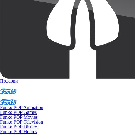
Подарки
Funko POP Animation
Funko POP Games
Funko POP Movies
Funko POP Television
Funko POP Disney
Funko POP Heroes