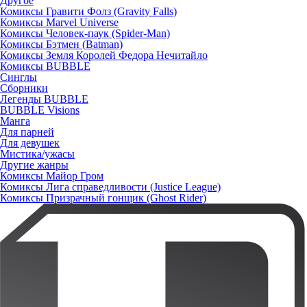
Другое
Комиксы Гравити Фолз (Gravity Falls)
Комиксы Marvel Universe
Комиксы Человек-паук (Spider-Man)
Комиксы Бэтмен (Batman)
Комиксы Земля Королей Федора Нечитайло
Комиксы BUBBLE
Синглы
Сборники
Легенды BUBBLE
BUBBLE Visions
Манга
Для парней
Для девушек
Мистика/ужасы
Другие жанры
Комиксы Майор Гром
Комиксы Лига справедливости (Justice League)
Комиксы Призрачный гонщик (Ghost Rider)