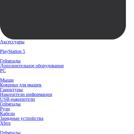
Аксессуары
PlayStation 5
Геймпады
Дополнительное оборудование
PC
Мыши
Коврики для мышек
Гарнитуры
Накопители информации
USB-накопители
Геймпады
Рули
Кабели
Зарядные устройства
Xbox
Геймпады