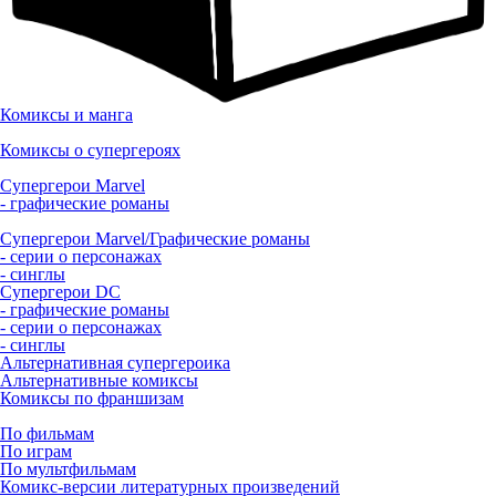
Комиксы и манга
Комиксы о супергероях
Супергерои Marvel
- графические романы
Супергерои Marvel/Графические романы
- серии о персонажах
- синглы
Супергерои DC
- графические романы
- серии о персонажах
- синглы
Альтернативная супергероика
Альтернативные комиксы
Комиксы по франшизам
По фильмам
По играм
По мультфильмам
Комикс-версии литературных произведений