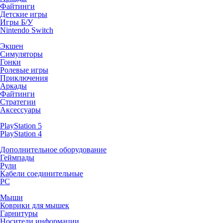
Файтинги
Детские игры
Игры Б/У
Nintendo Switch
Экшен
Симуляторы
Гонки
Ролевые игры
Приключения
Аркады
Файтинги
Стратегии
Аксессуары
PlayStation 5
PlayStation 4
Дополнительное оборудование
Геймпады
Рули
Кабели соединительные
PC
Мыши
Коврики для мышек
Гарнитуры
Носители информации