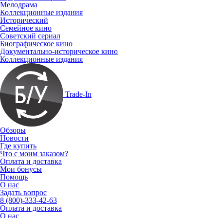
Мелодрама
Коллекционные издания
Исторический
Семейное кино
Советский сериал
Биографическое кино
Документально-историческое кино
Коллекционные издания
Trade-In
Обзоры
Новости
Где купить
Что с моим заказом?
Оплата и доставка
Мои бонусы
Помощь
О нас
Задать вопрос
8 (800)-333-42-63
Оплата и доставка
О нас