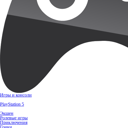
Игры и консоли
PlayStation 5
Экшен
Ролевые игры
Приключения
Гонки