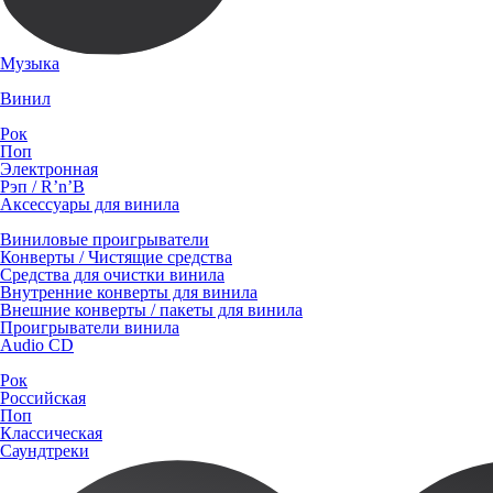
Музыка
Винил
Рок
Поп
Электронная
Рэп / R’n’B
Аксессуары для винила
Виниловые проигрыватели
Конверты / Чистящие средства
Средства для очистки винила
Внутренние конверты для винила
Внешние конверты / пакеты для винила
Проигрыватели винила
Audio CD
Рок
Российская
Поп
Классическая
Саундтреки