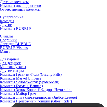
Детские комиксы
Комиксы для подростков
Отечественные комиксы
Супергероика
Комедия
Другое
Комиксы BUBBLE
Синглы
Сборники
Легенды BUBBLE
BUBBLE Visions
Манга
Для парней
Для девушек
Мистика/ужасы
Другие жанры
Комиксы Гравити Фолз (Gravity Falls)
Комиксы Marvel Universe
Комиксы Человек-паук (Spider-Man)
Комиксы Бэтмен (Batman)
Комиксы Земля Королей Федора Нечитайло
Комиксы Майор Гром
Комиксы Лига справедливости (Justice League)
Комиксы Призрачный гонщик (Ghost Rider)