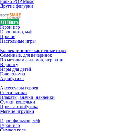
Funko POP Music
Другие фигурки
Герои игр
Герои кино, м/ф
Прочие
Настольные игры
Коллекционные карточные игры
Семейные, для вечеринок
По мотивам фильмов, игр, книг
В дорогу
Игры для детей
Головоломки
Атрибутика
Аксессуары героев
Светильники
Плакаты, значки, наклейки
Сумки, кошельки
Прочая атрибутика
Мягкие игрушки
Герои фильмов, м/ф
Герои игр
Символ года