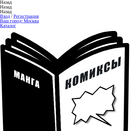
Назад
Назад
Назад
Вход
/
Регистрация
Ваш город:
Москва
Каталог