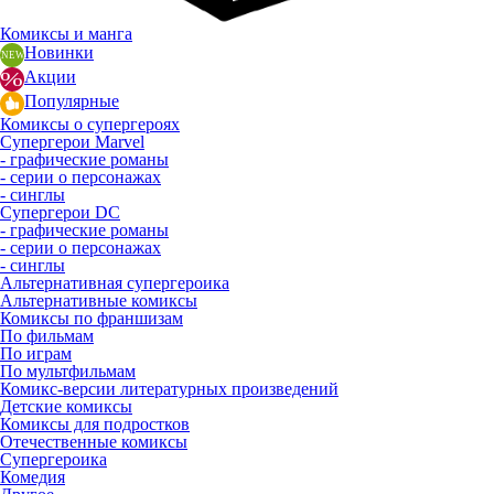
Комиксы и манга
Новинки
Акции
Популярные
Комиксы о супергероях
Супергерои Marvel
- графические романы
- серии о персонажах
- синглы
Супергерои DC
- графические романы
- серии о персонажах
- синглы
Альтернативная супергероика
Альтернативные комиксы
Комиксы по франшизам
По фильмам
По играм
По мультфильмам
Комикс-версии литературных произведений
Детские комиксы
Комиксы для подростков
Отечественные комиксы
Супергероика
Комедия