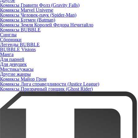
Другое
Комиксы Гравити Фолз (Gravity Falls)
Комиксы Marvel Universe
Комиксы Человек-паук (Spider-Man)
Комиксы Бэтмен (Batman)
Комиксы Земля Королей Федора Нечитайло
Комиксы BUBBLE
Синглы
Сборники
Легенды BUBBLE
BUBBLE Visions
Манга
Для парней
Для девушек
Мистика/ужасы
Другие жанры
Комиксы Майор Гром
Комиксы Лига справедливости (Justice League)
Комиксы Призрачный гонщик (Ghost Rider)