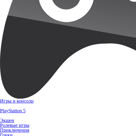
Игры и консоли
PlayStation 5
Экшен
Ролевые игры
Приключения
Гонки