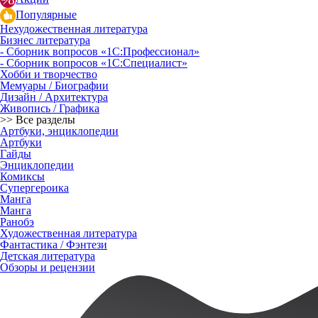
Популярные
Нехудожественная литература
Бизнес литература
- Сборник вопросов «1С:Профессионал»
- Сборник вопросов «1С:Специалист»
Хобби и творчество
Мемуары / Биографии
Дизайн / Архитектура
Живопись / Графика
>> Все разделы
Артбуки, энциклопедии
Артбуки
Гайды
Энциклопедии
Комиксы
Супергероика
Манга
Манга
Ранобэ
Художественная литература
Фантастика / Фэнтези
Детская литература
Обзоры и рецензии