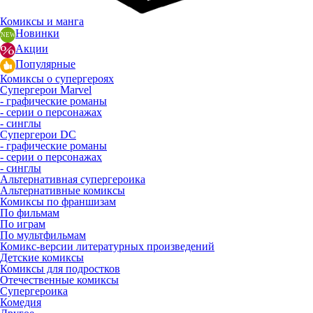
Комиксы и манга
Новинки
Акции
Популярные
Комиксы о супергероях
Супергерои Marvel
- графические романы
- серии о персонажах
- синглы
Супергерои DC
- графические романы
- серии о персонажах
- синглы
Альтернативная супергероика
Альтернативные комиксы
Комиксы по франшизам
По фильмам
По играм
По мультфильмам
Комикс-версии литературных произведений
Детские комиксы
Комиксы для подростков
Отечественные комиксы
Супергероика
Комедия