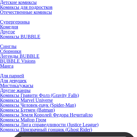
Детские комиксы
Комиксы для подростков
Отечественные комиксы
Супергероика
Комедия
Другое
Комиксы BUBBLE
Синглы
Сборники
Легенды BUBBLE
BUBBLE Visions
Манга
Для парней
Для девушек
Мистика/ужасы
Другие жанры
Комиксы Гравити Фолз (Gravity Falls)
Комиксы Marvel Universe
Комиксы Человек-паук (Spider-Man)
Комиксы Бэтмен (Batman)
Комиксы Земля Королей Федора Нечитайло
Комиксы Майор Гром
Комиксы Лига справедливости (Justice League)
Комиксы Призрачный гонщик (Ghost Rider)