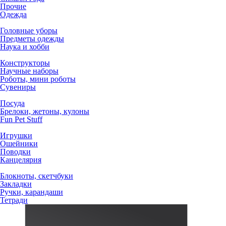
Прочие
Одежда
Головные уборы
Предметы одежды
Наука и хобби
Конструкторы
Научные наборы
Роботы, мини роботы
Сувениры
Посуда
Брелоки, жетоны, кулоны
Fun Pet Stuff
Игрушки
Ошейники
Поводки
Канцелярия
Блокноты, скетчбуки
Закладки
Ручки, карандаши
Тетради