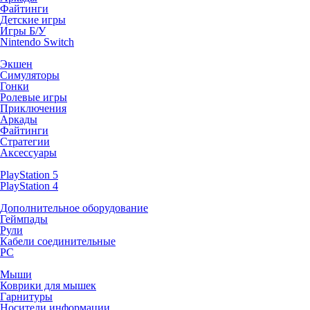
Файтинги
Детские игры
Игры Б/У
Nintendo Switch
Экшен
Симуляторы
Гонки
Ролевые игры
Приключения
Аркады
Файтинги
Стратегии
Аксессуары
PlayStation 5
PlayStation 4
Дополнительное оборудование
Геймпады
Рули
Кабели соединительные
PC
Мыши
Коврики для мышек
Гарнитуры
Носители информации