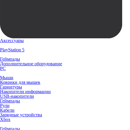
Аксессуары
PlayStation 5
Геймпады
Дополнительное оборудование
PC
Мыши
Коврики для мышек
Гарнитуры
Накопители информации
USB-накопители
Геймпады
Рули
Кабели
Зарядные устройства
Xbox
Геймпады