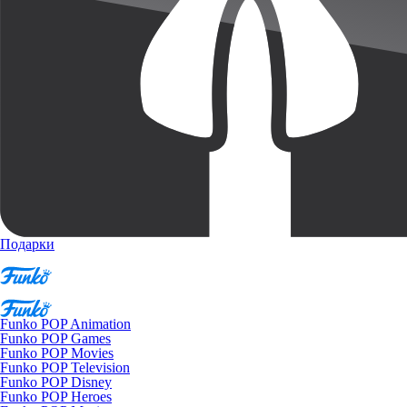
Подарки
Funko POP Animation
Funko POP Games
Funko POP Movies
Funko POP Television
Funko POP Disney
Funko POP Heroes