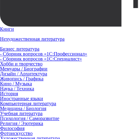
Книги
Нехудожественная литература
Бизнес литература
- Сборник вопросов «1С:Профессионал»
- Сборник вопросов «1С:Специалист»
Хобби и творчество
Мемуары / Биографии
Дизайн / Архитектура
Живопись / Графика
Кино / Музыка
Наука / Техника
История
Иностранные языки
Компьютерная литература
Медицина / Биология
Учебная литература
Психология / Саморазвитие
Религия / Эзотерика
Философия
Фотоискусство
Художественная литература