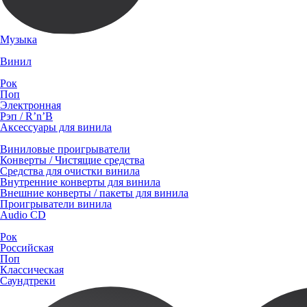
Музыка
Винил
Рок
Поп
Электронная
Рэп / R’n’B
Аксессуары для винила
Виниловые проигрыватели
Конверты / Чистящие средства
Средства для очистки винила
Внутренние конверты для винила
Внешние конверты / пакеты для винила
Проигрыватели винила
Audio CD
Рок
Российская
Поп
Классическая
Саундтреки