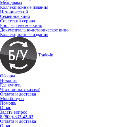
Мелодрама
Коллекционные издания
Исторический
Семейное кино
Советский сериал
Биографическое кино
Документально-историческое кино
Коллекционные издания
Trade-In
Обзоры
Новости
Где купить
Что с моим заказом?
Оплата и доставка
Мои бонусы
Помощь
О нас
Задать вопрос
8 (800)-333-42-63
Оплата и доставка
О нас