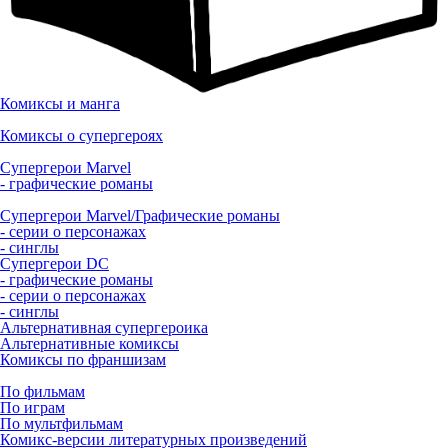
Комиксы и манга
Комиксы о супергероях
Супергерои Marvel
- графические романы
Супергерои Marvel/Графические романы
- серии о персонажах
- синглы
Супергерои DC
- графические романы
- серии о персонажах
- синглы
Альтернативная супергероика
Альтернативные комиксы
Комиксы по франшизам
По фильмам
По играм
По мультфильмам
Комикс-версии литературных произведений