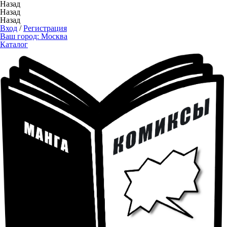
Назад
Назад
Назад
Вход
/
Регистрация
Ваш город:
Москва
Каталог