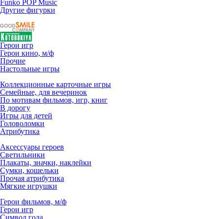
Funko POP Music
Другие фигурки
Герои игр
Герои кино, м/ф
Прочие
Настольные игры
Коллекционные карточные игры
Семейные, для вечеринок
По мотивам фильмов, игр, книг
В дорогу
Игры для детей
Головоломки
Атрибутика
Аксессуары героев
Светильники
Плакаты, значки, наклейки
Сумки, кошельки
Прочая атрибутика
Мягкие игрушки
Герои фильмов, м/ф
Герои игр
Символ года