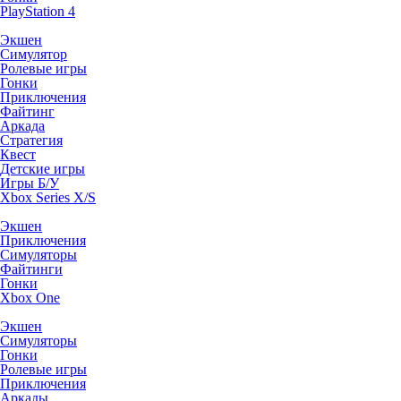
PlayStation 4
Экшен
Симулятор
Ролевые игры
Гонки
Приключения
Файтинг
Аркада
Стратегия
Квест
Детские игры
Игры Б/У
Xbox Series X/S
Экшен
Приключения
Симуляторы
Файтинги
Гонки
Xbox One
Экшен
Симуляторы
Гонки
Ролевые игры
Приключения
Аркады