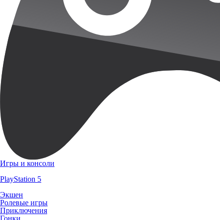
Игры и консоли
PlayStation 5
Экшен
Ролевые игры
Приключения
Гонки