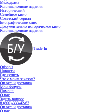
Мелодрама
Коллекционные издания
Исторический
Семейное кино
Советский сериал
Биографическое кино
Документально-историческое кино
Коллекционные издания
Trade-In
Обзоры
Новости
Где купить
Что с моим заказом?
Оплата и доставка
Мои бонусы
Помощь
О нас
Задать вопрос
8 (800)-333-42-63
Оплата и доставка
О нас