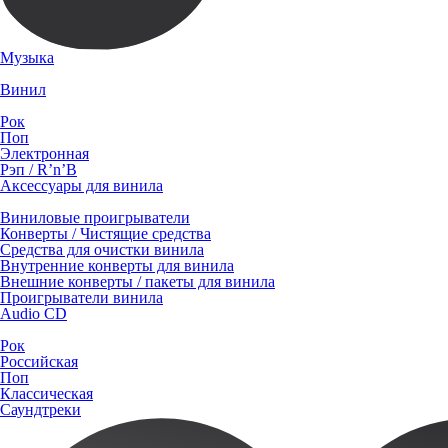
Музыка
Винил
Рок
Поп
Электронная
Рэп / R’n’B
Аксессуары для винила
Виниловые проигрыватели
Конверты / Чистящие средства
Средства для очистки винила
Внутренние конверты для винила
Внешние конверты / пакеты для винила
Проигрыватели винила
Audio CD
Рок
Российская
Поп
Классическая
Саундтреки