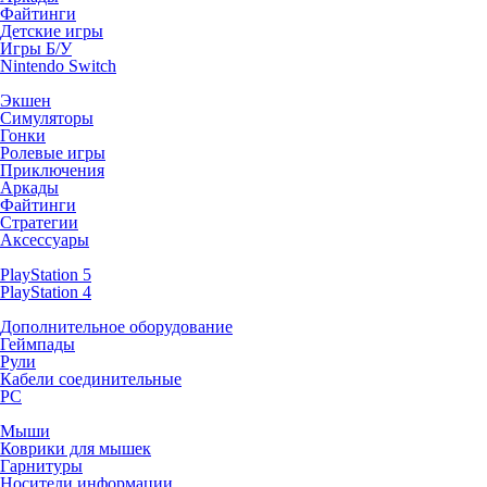
Файтинги
Детские игры
Игры Б/У
Nintendo Switch
Экшен
Симуляторы
Гонки
Ролевые игры
Приключения
Аркады
Файтинги
Стратегии
Аксессуары
PlayStation 5
PlayStation 4
Дополнительное оборудование
Геймпады
Рули
Кабели соединительные
PC
Мыши
Коврики для мышек
Гарнитуры
Носители информации