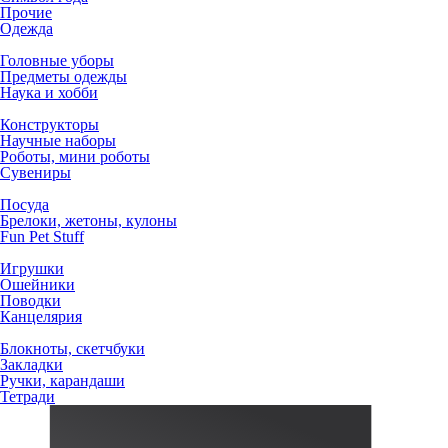
Прочие
Одежда
Головные уборы
Предметы одежды
Наука и хобби
Конструкторы
Научные наборы
Роботы, мини роботы
Сувениры
Посуда
Брелоки, жетоны, кулоны
Fun Pet Stuff
Игрушки
Ошейники
Поводки
Канцелярия
Блокноты, скетчбуки
Закладки
Ручки, карандаши
Тетради