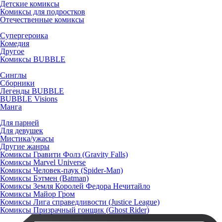
Детские комиксы
Комиксы для подростков
Отечественные комиксы
Супергероика
Комедия
Другое
Комиксы BUBBLE
Синглы
Сборники
Легенды BUBBLE
BUBBLE Visions
Манга
Для парней
Для девушек
Мистика/ужасы
Другие жанры
Комиксы Гравити Фолз (Gravity Falls)
Комиксы Marvel Universe
Комиксы Человек-паук (Spider-Man)
Комиксы Бэтмен (Batman)
Комиксы Земля Королей Федора Нечитайло
Комиксы Майор Гром
Комиксы Лига справедливости (Justice League)
Комиксы Призрачный гонщик (Ghost Rider)