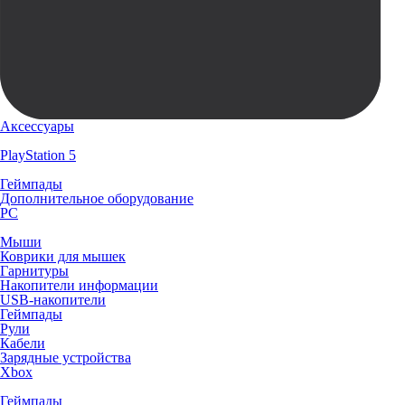
Аксессуары
PlayStation 5
Геймпады
Дополнительное оборудование
PC
Мыши
Коврики для мышек
Гарнитуры
Накопители информации
USB-накопители
Геймпады
Рули
Кабели
Зарядные устройства
Xbox
Геймпады