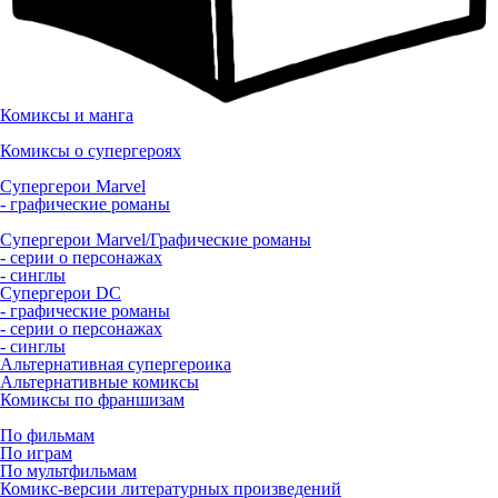
Комиксы и манга
Комиксы о супергероях
Супергерои Marvel
- графические романы
Супергерои Marvel/Графические романы
- серии о персонажах
- синглы
Супергерои DC
- графические романы
- серии о персонажах
- синглы
Альтернативная супергероика
Альтернативные комиксы
Комиксы по франшизам
По фильмам
По играм
По мультфильмам
Комикс-версии литературных произведений