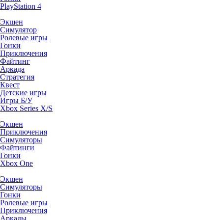
PlayStation 4
Экшен
Симулятор
Ролевые игры
Гонки
Приключения
Файтинг
Аркада
Стратегия
Квест
Детские игры
Игры Б/У
Xbox Series X/S
Экшен
Приключения
Симуляторы
Файтинги
Гонки
Xbox One
Экшен
Симуляторы
Гонки
Ролевые игры
Приключения
Аркады