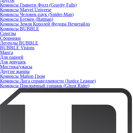
Другое
Комиксы Гравити Фолз (Gravity Falls)
Комиксы Marvel Universe
Комиксы Человек-паук (Spider-Man)
Комиксы Бэтмен (Batman)
Комиксы Земля Королей Федора Нечитайло
Комиксы BUBBLE
Синглы
Сборники
Легенды BUBBLE
BUBBLE Visions
Манга
Для парней
Для девушек
Мистика/ужасы
Другие жанры
Комиксы Майор Гром
Комиксы Лига справедливости (Justice League)
Комиксы Призрачный гонщик (Ghost Rider)