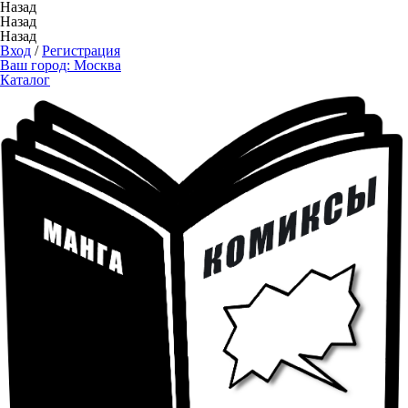
Назад
Назад
Назад
Вход
/
Регистрация
Ваш город:
Москва
Каталог