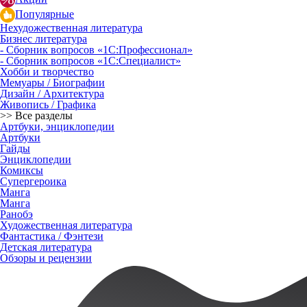
Популярные
Нехудожественная литература
Бизнес литература
- Сборник вопросов «1С:Профессионал»
- Сборник вопросов «1С:Специалист»
Хобби и творчество
Мемуары / Биографии
Дизайн / Архитектура
Живопись / Графика
>> Все разделы
Артбуки, энциклопедии
Артбуки
Гайды
Энциклопедии
Комиксы
Супергероика
Манга
Манга
Ранобэ
Художественная литература
Фантастика / Фэнтези
Детская литература
Обзоры и рецензии