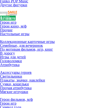
Funko POP Music
Другие фигурки
Герои игр
Герои кино, м/ф
Прочие
Настольные игры
Коллекционные карточные игры
Семейные, для вечеринок
По мотивам фильмов, игр, книг
В дорогу
Игры для детей
Головоломки
Атрибутика
Аксессуары героев
Светильники
Плакаты, значки, наклейки
Сумки, кошельки
Прочая атрибутика
Мягкие игрушки
Герои фильмов, м/ф
Герои игр
Символ года