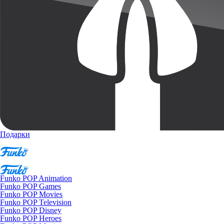
Подарки
Funko POP Animation
Funko POP Games
Funko POP Movies
Funko POP Television
Funko POP Disney
Funko POP Heroes