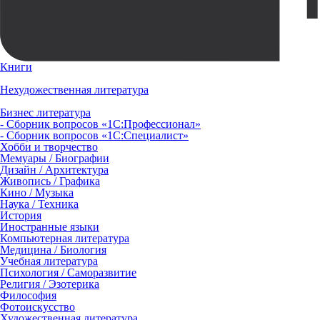
Книги
Нехудожественная литература
Бизнес литература
- Сборник вопросов «1С:Профессионал»
- Сборник вопросов «1С:Специалист»
Хобби и творчество
Мемуары / Биографии
Дизайн / Архитектура
Живопись / Графика
Кино / Музыка
Наука / Техника
История
Иностранные языки
Компьютерная литература
Медицина / Биология
Учебная литература
Психология / Саморазвитие
Религия / Эзотерика
Философия
Фотоискусство
Художественная литература