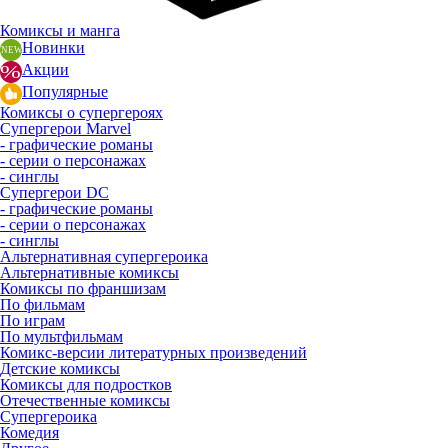
Комиксы и манга
Новинки
Акции
Популярные
Комиксы о супергероях
Супергерои Marvel
- графические романы
- серии о персонажах
- синглы
Супергерои DC
- графические романы
- серии о персонажах
- синглы
Альтернативная супергероика
Альтернативные комиксы
Комиксы по франшизам
По фильмам
По играм
По мультфильмам
Комикс-версии литературных произведений
Детские комиксы
Комиксы для подростков
Отечественные комиксы
Супергероика
Комедия