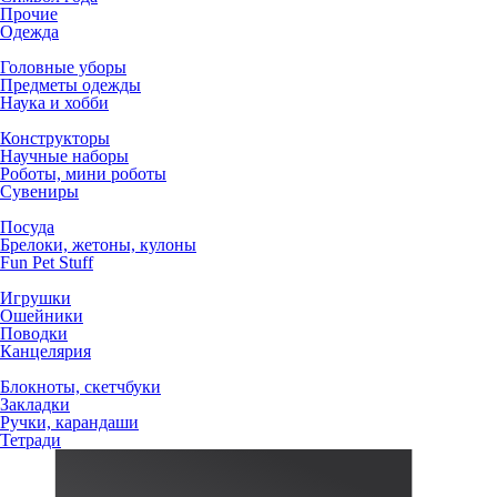
Прочие
Одежда
Головные уборы
Предметы одежды
Наука и хобби
Конструкторы
Научные наборы
Роботы, мини роботы
Сувениры
Посуда
Брелоки, жетоны, кулоны
Fun Pet Stuff
Игрушки
Ошейники
Поводки
Канцелярия
Блокноты, скетчбуки
Закладки
Ручки, карандаши
Тетради