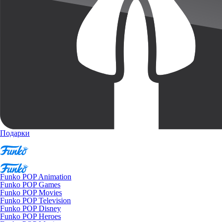
Подарки
Funko POP Animation
Funko POP Games
Funko POP Movies
Funko POP Television
Funko POP Disney
Funko POP Heroes