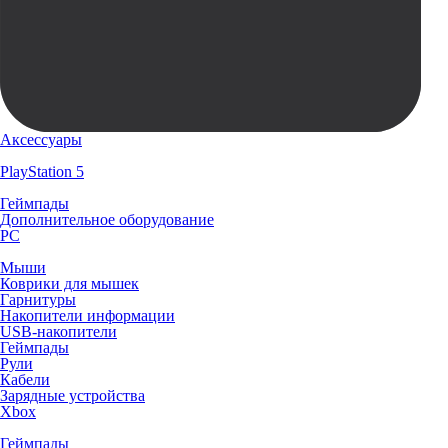
Аксессуары
PlayStation 5
Геймпады
Дополнительное оборудование
PC
Мыши
Коврики для мышек
Гарнитуры
Накопители информации
USB-накопители
Геймпады
Рули
Кабели
Зарядные устройства
Xbox
Геймпады