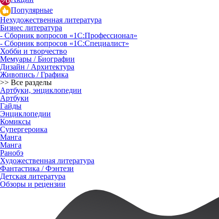
Популярные
Нехудожественная литература
Бизнес литература
- Сборник вопросов «1С:Профессионал»
- Сборник вопросов «1С:Специалист»
Хобби и творчество
Мемуары / Биографии
Дизайн / Архитектура
Живопись / Графика
>> Все разделы
Артбуки, энциклопедии
Артбуки
Гайды
Энциклопедии
Комиксы
Супергероика
Манга
Манга
Ранобэ
Художественная литература
Фантастика / Фэнтези
Детская литература
Обзоры и рецензии