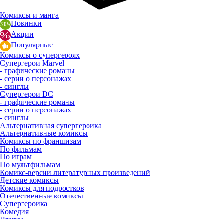
Комиксы и манга
Новинки
Акции
Популярные
Комиксы о супергероях
Супергерои Marvel
- графические романы
- серии о персонажах
- синглы
Супергерои DC
- графические романы
- серии о персонажах
- синглы
Альтернативная супергероика
Альтернативные комиксы
Комиксы по франшизам
По фильмам
По играм
По мультфильмам
Комикс-версии литературных произведений
Детские комиксы
Комиксы для подростков
Отечественные комиксы
Супергероика
Комедия