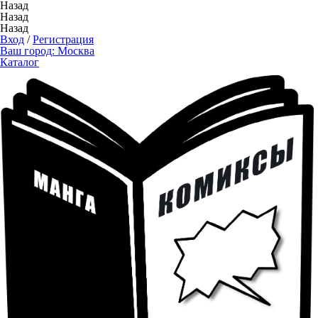
Назад
Назад
Назад
Вход
/
Регистрация
Ваш город:
Москва
Каталог