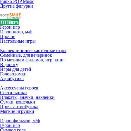
Funko POP Music
Другие фигурки
Герои игр
Герои кино, м/ф
Прочие
Настольные игры
Коллекционные карточные игры
Семейные, для вечеринок
По мотивам фильмов, игр, книг
В дорогу
Игры для детей
Головоломки
Атрибутика
Аксессуары героев
Светильники
Плакаты, значки, наклейки
Сумки, кошельки
Прочая атрибутика
Мягкие игрушки
Герои фильмов, м/ф
Герои игр
Символ года