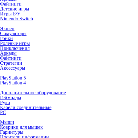
Файтинги
Детские игры
Игры Б/У
Nintendo Switch
Экшен
Симуляторы
Гонки
Ролевые игры
Приключения
Аркады
Файтинги
Стратегии
Аксессуары
PlayStation 5
PlayStation 4
Дополнительное оборудование
Геймпады
Рули
Кабели соединительные
PC
Мыши
Коврики для мышек
Гарнитуры
Носители информации