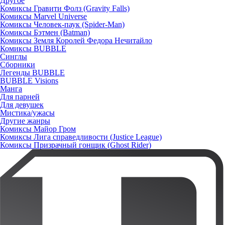
Другое
Комиксы Гравити Фолз (Gravity Falls)
Комиксы Marvel Universe
Комиксы Человек-паук (Spider-Man)
Комиксы Бэтмен (Batman)
Комиксы Земля Королей Федора Нечитайло
Комиксы BUBBLE
Синглы
Сборники
Легенды BUBBLE
BUBBLE Visions
Манга
Для парней
Для девушек
Мистика/ужасы
Другие жанры
Комиксы Майор Гром
Комиксы Лига справедливости (Justice League)
Комиксы Призрачный гонщик (Ghost Rider)