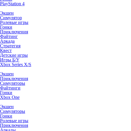
PlayStation 4
Экшен
Симулятор
Ролевые игры
Гонки
Приключения
Файтинг
Аркада
Стратегия
Квест
Детские игры
Игры Б/У
Xbox Series X/S
Экшен
Приключения
Симуляторы
Файтинги
Гонки
Xbox One
Экшен
Симуляторы
Гонки
Ролевые игры
Приключения
Аркады