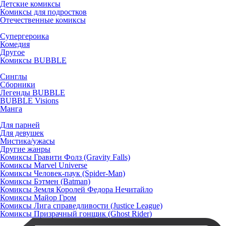
Детские комиксы
Комиксы для подростков
Отечественные комиксы
Супергероика
Комедия
Другое
Комиксы BUBBLE
Синглы
Сборники
Легенды BUBBLE
BUBBLE Visions
Манга
Для парней
Для девушек
Мистика/ужасы
Другие жанры
Комиксы Гравити Фолз (Gravity Falls)
Комиксы Marvel Universe
Комиксы Человек-паук (Spider-Man)
Комиксы Бэтмен (Batman)
Комиксы Земля Королей Федора Нечитайло
Комиксы Майор Гром
Комиксы Лига справедливости (Justice League)
Комиксы Призрачный гонщик (Ghost Rider)