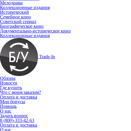
Мелодрама
Коллекционные издания
Исторический
Семейное кино
Советский сериал
Биографическое кино
Документально-историческое кино
Коллекционные издания
Trade-In
Обзоры
Новости
Где купить
Что с моим заказом?
Оплата и доставка
Мои бонусы
Помощь
О нас
Задать вопрос
8 (800)-333-42-63
Оплата и доставка
О нас