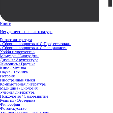
Книги
Нехудожественная литература
Бизнес литература
- Сборник вопросов «1С:Профессионал»
- Сборник вопросов «1С:Специалист»
Хобби и творчество
Мемуары / Биографии
Дизайн / Архитектура
Живопись / Графика
Кино / Музыка
Наука / Техника
История
Иностранные языки
Компьютерная литература
Медицина / Биология
Учебная литература
Психология / Саморазвитие
Религия / Эзотерика
Философия
Фотоискусство
Художественная литература