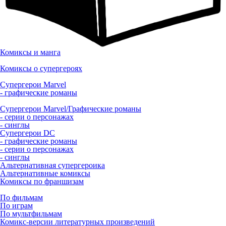
Комиксы и манга
Комиксы о супергероях
Супергерои Marvel
- графические романы
Супергерои Marvel/Графические романы
- серии о персонажах
- синглы
Супергерои DC
- графические романы
- серии о персонажах
- синглы
Альтернативная супергероика
Альтернативные комиксы
Комиксы по франшизам
По фильмам
По играм
По мультфильмам
Комикс-версии литературных произведений