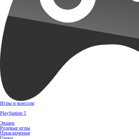
Игры и консоли
PlayStation 5
Экшен
Ролевые игры
Приключения
Гонки