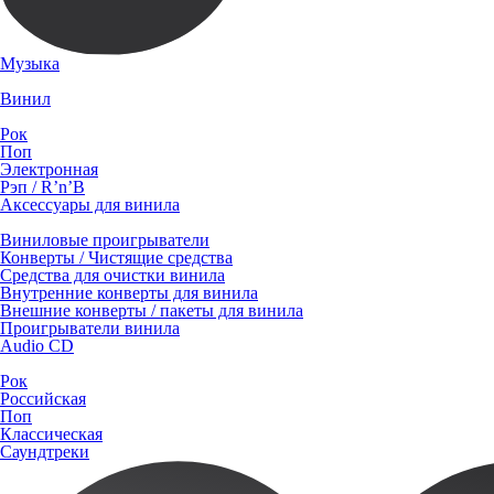
Музыка
Винил
Рок
Поп
Электронная
Рэп / R’n’B
Аксессуары для винила
Виниловые проигрыватели
Конверты / Чистящие средства
Средства для очистки винила
Внутренние конверты для винила
Внешние конверты / пакеты для винила
Проигрыватели винила
Audio CD
Рок
Российская
Поп
Классическая
Саундтреки