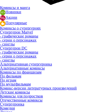
Комиксы и манга
Новинки
Акции
Популярные
Комиксы о супергероях
Супергерои Marvel
- графические романы
- серии о персонажах
- синглы
Супергерои DC
- графические романы
- серии о персонажах
- синглы
Альтернативная супергероика
Альтернативные комиксы
Комиксы по франшизам
По фильмам
По играм
По мультфильмам
Комикс-версии литературных произведений
Детские комиксы
Комиксы для подростков
Отечественные комиксы
Супергероика
Комедия