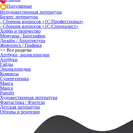
Популярные
Нехудожественная литература
Бизнес литература
- Сборник вопросов «1С:Профессионал»
- Сборник вопросов «1С:Специалист»
Хобби и творчество
Мемуары / Биографии
Дизайн / Архитектура
Живопись / Графика
>> Все разделы
Артбуки, энциклопедии
Артбуки
Гайды
Энциклопедии
Комиксы
Супергероика
Манга
Манга
Ранобэ
Художественная литература
Фантастика / Фэнтези
Детская литература
Обзоры и рецензии