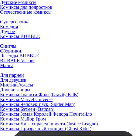
Детские комиксы
Комиксы для подростков
Отечественные комиксы
Супергероика
Комедия
Другое
Комиксы BUBBLE
Синглы
Сборники
Легенды BUBBLE
BUBBLE Visions
Манга
Для парней
Для девушек
Мистика/ужасы
Другие жанры
Комиксы Гравити Фолз (Gravity Falls)
Комиксы Marvel Universe
Комиксы Человек-паук (Spider-Man)
Комиксы Бэтмен (Batman)
Комиксы Земля Королей Федора Нечитайло
Комиксы Майор Гром
Комиксы Лига справедливости (Justice League)
Комиксы Призрачный гонщик (Ghost Rider)