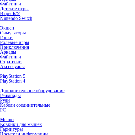
Файтинги
Детские игры
Игры Б/У
Nintendo Switch
Экшен
Симуляторы
Гонки
Ролевые игры
Приключения
Аркады
Файтинги
Стратегии
Аксессуары
PlayStation 5
PlayStation 4
Дополнительное оборудование
Геймпады
Рули
Кабели соединительные
PC
Мыши
Коврики для мышек
Гарнитуры
Носители информации