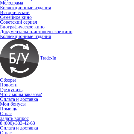
Мелодрама
Коллекционные издания
Исторический
Семейное кино
Советский сериал
Биографическое кино
Документально-историческое кино
Коллекционные издания
Trade-In
Обзоры
Новости
Где купить
Что с моим заказом?
Оплата и доставка
Мои бонусы
Помощь
О нас
Задать вопрос
8 (800)-333-42-63
Оплата и доставка
О нас