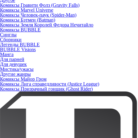
Другое
Комиксы Гравити Фолз (Gravity Falls)
Комиксы Marvel Universe
Комиксы Человек-паук (Spider-Man)
Комиксы Бэтмен (Batman)
Комиксы Земля Королей Федора Нечитайло
Комиксы BUBBLE
Синглы
Сборники
Легенды BUBBLE
BUBBLE Visions
Манга
Для парней
Для девушек
Мистика/ужасы
Другие жанры
Комиксы Майор Гром
Комиксы Лига справедливости (Justice League)
Комиксы Призрачный гонщик (Ghost Rider)