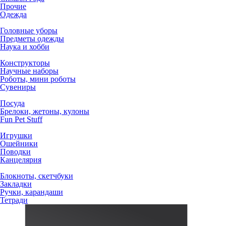
Прочие
Одежда
Головные уборы
Предметы одежды
Наука и хобби
Конструкторы
Научные наборы
Роботы, мини роботы
Сувениры
Посуда
Брелоки, жетоны, кулоны
Fun Pet Stuff
Игрушки
Ошейники
Поводки
Канцелярия
Блокноты, скетчбуки
Закладки
Ручки, карандаши
Тетради