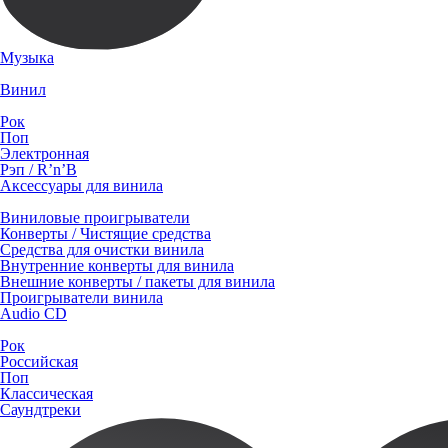
Музыка
Винил
Рок
Поп
Электронная
Рэп / R’n’B
Аксессуары для винила
Виниловые проигрыватели
Конверты / Чистящие средства
Средства для очистки винила
Внутренние конверты для винила
Внешние конверты / пакеты для винила
Проигрыватели винила
Audio CD
Рок
Российская
Поп
Классическая
Саундтреки