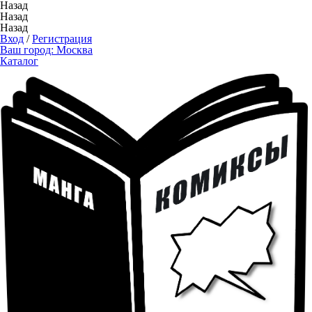
Назад
Назад
Назад
Вход
/
Регистрация
Ваш город:
Москва
Каталог