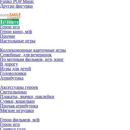
Funko POP Music
Другие фигурки
Герои игр
Герои кино, м/ф
Прочие
Настольные игры
Коллекционные карточные игры
Семейные, для вечеринок
По мотивам фильмов, игр, книг
В дорогу
Игры для детей
Головоломки
Атрибутика
Аксессуары героев
Светильники
Плакаты, значки, наклейки
Сумки, кошельки
Прочая атрибутика
Мягкие игрушки
Герои фильмов, м/ф
Герои игр
Символ года