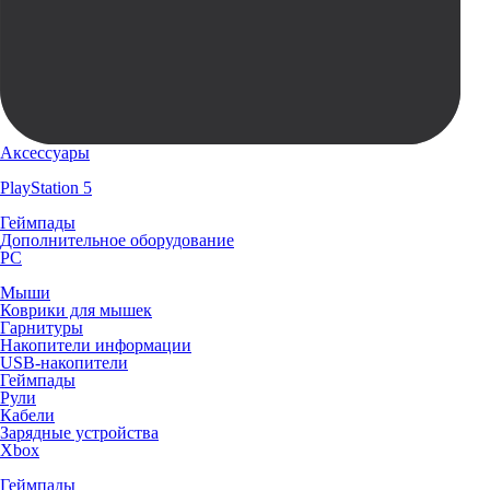
Аксессуары
PlayStation 5
Геймпады
Дополнительное оборудование
PC
Мыши
Коврики для мышек
Гарнитуры
Накопители информации
USB-накопители
Геймпады
Рули
Кабели
Зарядные устройства
Xbox
Геймпады