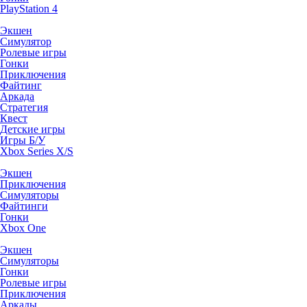
PlayStation 4
Экшен
Симулятор
Ролевые игры
Гонки
Приключения
Файтинг
Аркада
Стратегия
Квест
Детские игры
Игры Б/У
Xbox Series X/S
Экшен
Приключения
Симуляторы
Файтинги
Гонки
Xbox One
Экшен
Симуляторы
Гонки
Ролевые игры
Приключения
Аркады