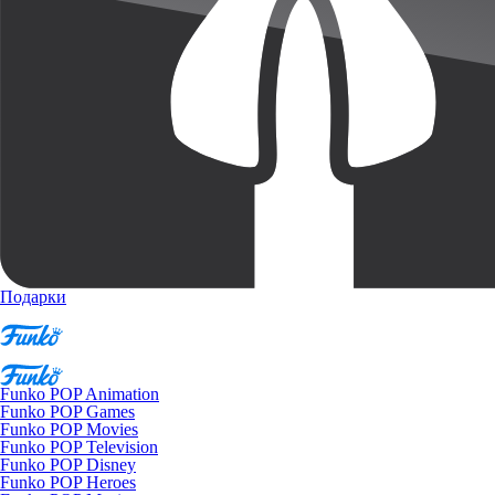
Подарки
Funko POP Animation
Funko POP Games
Funko POP Movies
Funko POP Television
Funko POP Disney
Funko POP Heroes