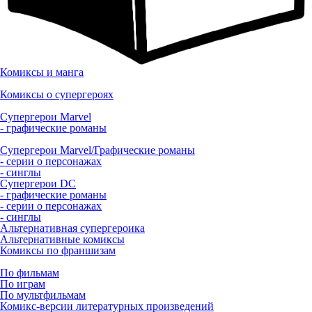
Комиксы и манга
Комиксы о супергероях
Супергерои Marvel
- графические романы
Супергерои Marvel/Графические романы
- серии о персонажах
- синглы
Супергерои DC
- графические романы
- серии о персонажах
- синглы
Альтернативная супергероика
Альтернативные комиксы
Комиксы по франшизам
По фильмам
По играм
По мультфильмам
Комикс-версии литературных произведений