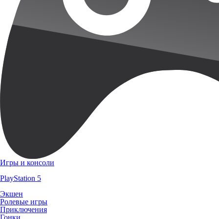
Игры и консоли
PlayStation 5
Экшен
Ролевые игры
Приключения
Гонки