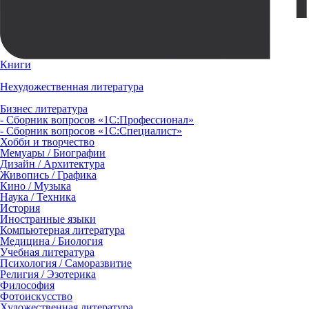
Книги
Нехудожественная литература
Бизнес литература
- Сборник вопросов «1С:Профессионал»
- Сборник вопросов «1С:Специалист»
Хобби и творчество
Мемуары / Биографии
Дизайн / Архитектура
Живопись / Графика
Кино / Музыка
Наука / Техника
История
Иностранные языки
Компьютерная литература
Медицина / Биология
Учебная литература
Психология / Саморазвитие
Религия / Эзотерика
Философия
Фотоискусство
Художественная литература