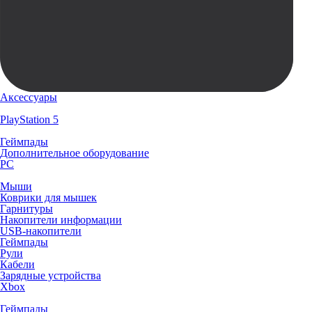
Аксессуары
PlayStation 5
Геймпады
Дополнительное оборудование
PC
Мыши
Коврики для мышек
Гарнитуры
Накопители информации
USB-накопители
Геймпады
Рули
Кабели
Зарядные устройства
Xbox
Геймпады