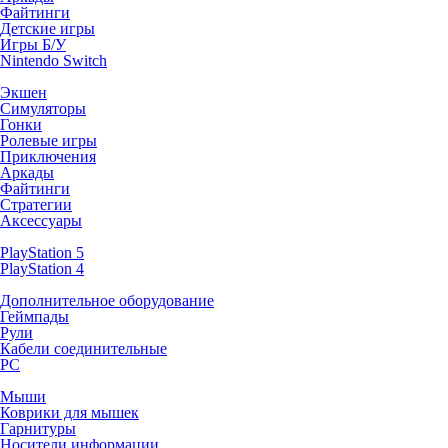
Файтинги
Детские игры
Игры Б/У
Nintendo Switch
Экшен
Симуляторы
Гонки
Ролевые игры
Приключения
Аркады
Файтинги
Стратегии
Аксессуары
PlayStation 5
PlayStation 4
Дополнительное оборудование
Геймпады
Рули
Кабели соединительные
PC
Мыши
Коврики для мышек
Гарнитуры
Носители информации