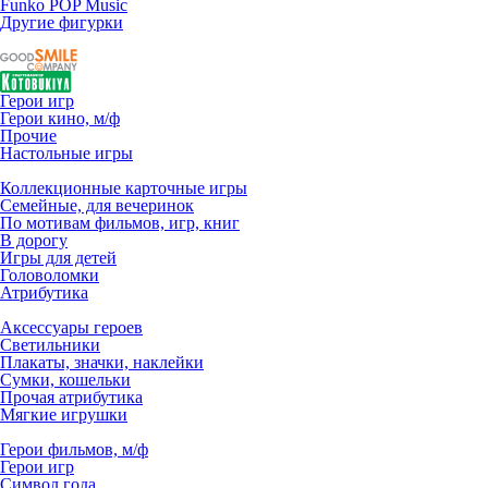
Funko POP Music
Другие фигурки
Герои игр
Герои кино, м/ф
Прочие
Настольные игры
Коллекционные карточные игры
Семейные, для вечеринок
По мотивам фильмов, игр, книг
В дорогу
Игры для детей
Головоломки
Атрибутика
Аксессуары героев
Светильники
Плакаты, значки, наклейки
Сумки, кошельки
Прочая атрибутика
Мягкие игрушки
Герои фильмов, м/ф
Герои игр
Символ года