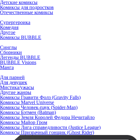
Детские комиксы
Комиксы для подростков
Отечественные комиксы
Супергероика
Комедия
Другое
Комиксы BUBBLE
Синглы
Сборники
Легенды BUBBLE
BUBBLE Visions
Манга
Для парней
Для девушек
Мистика/ужасы
Другие жанры
Комиксы Гравити Фолз (Gravity Falls)
Комиксы Marvel Universe
Комиксы Человек-паук (Spider-Man)
Комиксы Бэтмен (Batman)
Комиксы Земля Королей Федора Нечитайло
Комиксы Майор Гром
Комиксы Лига справедливости (Justice League)
Комиксы Призрачный гонщик (Ghost Rider)