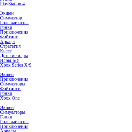
PlayStation 4
Экшен
Симулятор
Ролевые игры
Гонки
Приключения
Файтинг
Аркада
Стратегия
Квест
Детские игры
Игры Б/У
Xbox Series X/S
Экшен
Приключения
Симуляторы
Файтинги
Гонки
Xbox One
Экшен
Симуляторы
Гонки
Ролевые игры
Приключения
Аркады