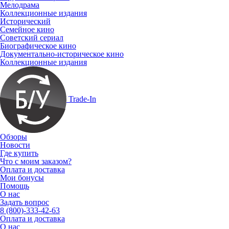
Мелодрама
Коллекционные издания
Исторический
Семейное кино
Советский сериал
Биографическое кино
Документально-историческое кино
Коллекционные издания
Trade-In
Обзоры
Новости
Где купить
Что с моим заказом?
Оплата и доставка
Мои бонусы
Помощь
О нас
Задать вопрос
8 (800)-333-42-63
Оплата и доставка
О нас