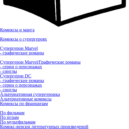
Комиксы и манга
Комиксы о супергероях
Супергерои Marvel
- графические романы
Супергерои Marvel/Графические романы
- серии о персонажах
- синглы
Супергерои DC
- графические романы
- серии о персонажах
- синглы
Альтернативная супергероика
Альтернативные комиксы
Комиксы по франшизам
По фильмам
По играм
По мультфильмам
Комикс-версии литературных произведений