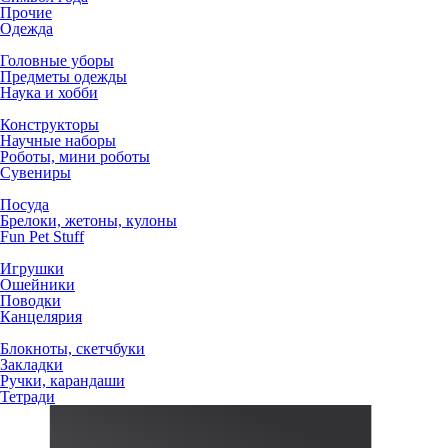
Прочие
Одежда
Головные уборы
Предметы одежды
Наука и хобби
Конструкторы
Научные наборы
Роботы, мини роботы
Сувениры
Посуда
Брелоки, жетоны, кулоны
Fun Pet Stuff
Игрушки
Ошейники
Поводки
Канцелярия
Блокноты, скетчбуки
Закладки
Ручки, карандаши
Тетради