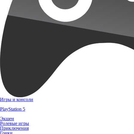
Игры и консоли
PlayStation 5
Экшен
Ролевые игры
Приключения
Гонки