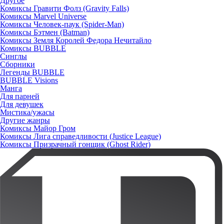
Другое
Комиксы Гравити Фолз (Gravity Falls)
Комиксы Marvel Universe
Комиксы Человек-паук (Spider-Man)
Комиксы Бэтмен (Batman)
Комиксы Земля Королей Федора Нечитайло
Комиксы BUBBLE
Синглы
Сборники
Легенды BUBBLE
BUBBLE Visions
Манга
Для парней
Для девушек
Мистика/ужасы
Другие жанры
Комиксы Майор Гром
Комиксы Лига справедливости (Justice League)
Комиксы Призрачный гонщик (Ghost Rider)