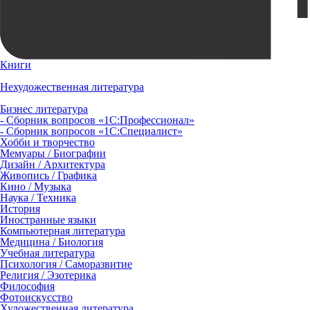
Книги
Нехудожественная литература
Бизнес литература
- Сборник вопросов «1С:Профессионал»
- Сборник вопросов «1С:Специалист»
Хобби и творчество
Мемуары / Биографии
Дизайн / Архитектура
Живопись / Графика
Кино / Музыка
Наука / Техника
История
Иностранные языки
Компьютерная литература
Медицина / Биология
Учебная литература
Психология / Саморазвитие
Религия / Эзотерика
Философия
Фотоискусство
Художественная литература