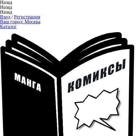
Назад
Назад
Назад
Вход
/
Регистрация
Ваш город:
Москва
Каталог