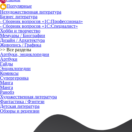
Популярные
Нехудожественная литература
Бизнес литература
- Сборник вопросов «1С:Профессионал»
- Сборник вопросов «1С:Специалист»
Хобби и творчество
Мемуары / Биографии
Дизайн / Архитектура
Живопись / Графика
>> Все разделы
Артбуки, энциклопедии
Артбуки
Гайды
Энциклопедии
Комиксы
Супергероика
Манга
Манга
Ранобэ
Художественная литература
Фантастика / Фэнтези
Детская литература
Обзоры и рецензии