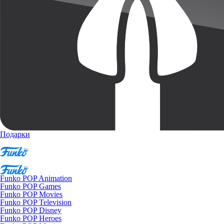
Подарки
Funko POP Animation
Funko POP Games
Funko POP Movies
Funko POP Television
Funko POP Disney
Funko POP Heroes