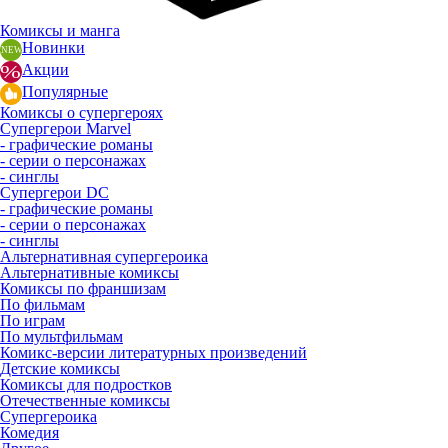
Комиксы и манга
Новинки
Акции
Популярные
Комиксы о супергероях
Супергерои Marvel
- графические романы
- серии о персонажах
- синглы
Супергерои DC
- графические романы
- серии о персонажах
- синглы
Альтернативная супергероика
Альтернативные комиксы
Комиксы по франшизам
По фильмам
По играм
По мультфильмам
Комикс-версии литературных произведений
Детские комиксы
Комиксы для подростков
Отечественные комиксы
Супергероика
Комедия