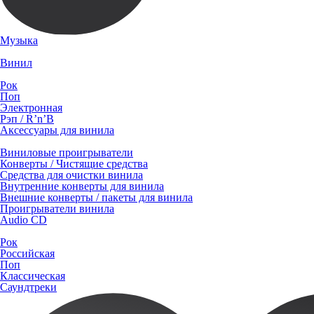
Музыка
Винил
Рок
Поп
Электронная
Рэп / R’n’B
Аксессуары для винила
Виниловые проигрыватели
Конверты / Чистящие средства
Средства для очистки винила
Внутренние конверты для винила
Внешние конверты / пакеты для винила
Проигрыватели винила
Audio CD
Рок
Российская
Поп
Классическая
Саундтреки