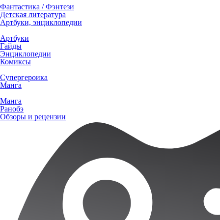
Фантастика / Фэнтези
Детская литература
Артбуки, энциклопедии
Артбуки
Гайды
Энциклопедии
Комиксы
Супергероика
Манга
Манга
Ранобэ
Обзоры и рецензии