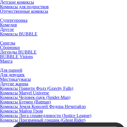
Детские комиксы
Комиксы для подростков
Отечественные комиксы
Супергероика
Комедия
Другое
Комиксы BUBBLE
Синглы
Сборники
Легенды BUBBLE
BUBBLE Visions
Манга
Для парней
Для девушек
Мистика/ужасы
Другие жанры
Комиксы Гравити Фолз (Gravity Falls)
Комиксы Marvel Universe
Комиксы Человек-паук (Spider-Man)
Комиксы Бэтмен (Batman)
Комиксы Земля Королей Федора Нечитайло
Комиксы Майор Гром
Комиксы Лига справедливости (Justice League)
Комиксы Призрачный гонщик (Ghost Rider)