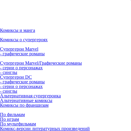
Комиксы и манга
Комиксы о супергероях
Супергерои Marvel
- графические романы
Супергерои Marvel/Графические романы
- серии о персонажах
- синглы
Супергерои DC
- графические романы
- серии о персонажах
- синглы
Альтернативная супергероика
Альтернативные комиксы
Комиксы по франшизам
По фильмам
По играм
По мультфильмам
Комикс-версии литературных произведений