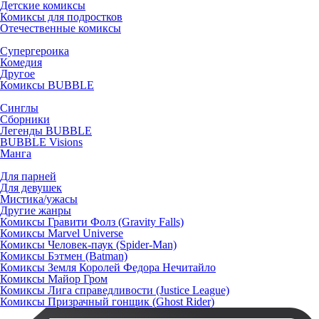
Детские комиксы
Комиксы для подростков
Отечественные комиксы
Супергероика
Комедия
Другое
Комиксы BUBBLE
Синглы
Сборники
Легенды BUBBLE
BUBBLE Visions
Манга
Для парней
Для девушек
Мистика/ужасы
Другие жанры
Комиксы Гравити Фолз (Gravity Falls)
Комиксы Marvel Universe
Комиксы Человек-паук (Spider-Man)
Комиксы Бэтмен (Batman)
Комиксы Земля Королей Федора Нечитайло
Комиксы Майор Гром
Комиксы Лига справедливости (Justice League)
Комиксы Призрачный гонщик (Ghost Rider)