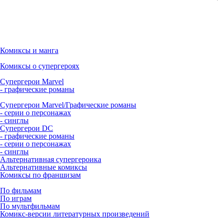
Комиксы и манга
Комиксы о супергероях
Супергерои Marvel
- графические романы
Супергерои Marvel/Графические романы
- серии о персонажах
- синглы
Супергерои DC
- графические романы
- серии о персонажах
- синглы
Альтернативная супергероика
Альтернативные комиксы
Комиксы по франшизам
По фильмам
По играм
По мультфильмам
Комикс-версии литературных произведений