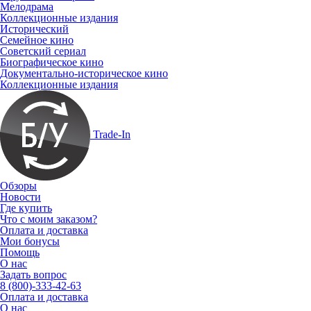
Мелодрама
Коллекционные издания
Исторический
Семейное кино
Советский сериал
Биографическое кино
Документально-историческое кино
Коллекционные издания
Trade-In
Обзоры
Новости
Где купить
Что с моим заказом?
Оплата и доставка
Мои бонусы
Помощь
О нас
Задать вопрос
8 (800)-333-42-63
Оплата и доставка
О нас