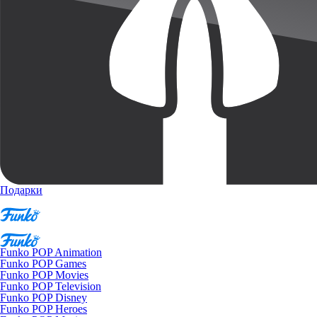
Подарки
Funko POP Animation
Funko POP Games
Funko POP Movies
Funko POP Television
Funko POP Disney
Funko POP Heroes