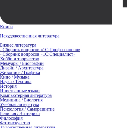
Книги
Нехудожественная литература
Бизнес литература
- Сборник вопросов «1С:Профессионал»
- Сборник вопросов «1С:Специалист»
Хобби и творчество
Мемуары / Биографии
Дизайн / Архитектура
Живопись / Графика
Кино / Музыка
Наука / Техника
История
Иностранные языки
Компьютерная литература
Медицина / Биология
Учебная литература
Психология / Саморазвитие
Религия / Эзотерика
Философия
Фотоискусство
Художественная литература