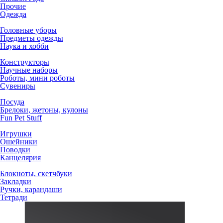
Прочие
Одежда
Головные уборы
Предметы одежды
Наука и хобби
Конструкторы
Научные наборы
Роботы, мини роботы
Сувениры
Посуда
Брелоки, жетоны, кулоны
Fun Pet Stuff
Игрушки
Ошейники
Поводки
Канцелярия
Блокноты, скетчбуки
Закладки
Ручки, карандаши
Тетради