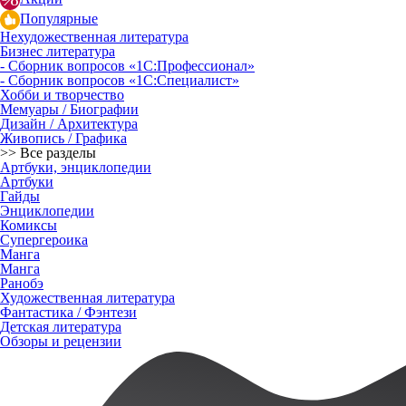
Популярные
Нехудожественная литература
Бизнес литература
- Сборник вопросов «1С:Профессионал»
- Сборник вопросов «1С:Специалист»
Хобби и творчество
Мемуары / Биографии
Дизайн / Архитектура
Живопись / Графика
>> Все разделы
Артбуки, энциклопедии
Артбуки
Гайды
Энциклопедии
Комиксы
Супергероика
Манга
Манга
Ранобэ
Художественная литература
Фантастика / Фэнтези
Детская литература
Обзоры и рецензии