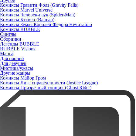
Другое
Комиксы Гравити Фолз (Gravity Falls)
Комиксы Marvel Universe
Комиксы Человек-паук (Spider-Man)
Комиксы Бэтмен (Batman)
Комиксы Земля Королей Федора Нечитайло
Комиксы BUBBLE
Синглы
Сборники
Легенды BUBBLE
BUBBLE Visions
Манга
Для парней
Для девушек
Мистика/ужасы
Другие жанры
Комиксы Майор Гром
Комиксы Лига справедливости (Justice League)
Комиксы Призрачный гонщик (Ghost Rider)