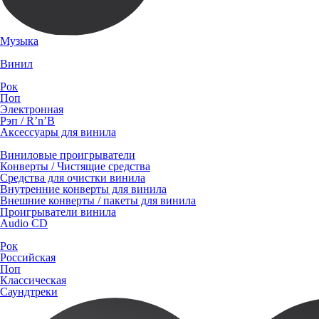
Музыка
Винил
Рок
Поп
Электронная
Рэп / R’n’B
Аксессуары для винила
Виниловые проигрыватели
Конверты / Чистящие средства
Средства для очистки винила
Внутренние конверты для винила
Внешние конверты / пакеты для винила
Проигрыватели винила
Audio CD
Рок
Российская
Поп
Классическая
Саундтреки