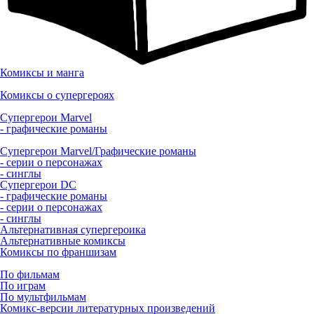
Комиксы и манга
Комиксы о супергероях
Супергерои Marvel
- графические романы
Супергерои Marvel/Графические романы
- серии о персонажах
- синглы
Супергерои DC
- графические романы
- серии о персонажах
- синглы
Альтернативная супергероика
Альтернативные комиксы
Комиксы по франшизам
По фильмам
По играм
По мультфильмам
Комикс-версии литературных произведений