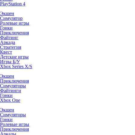
PlayStation 4
Экшен
Симулятор
Ролевые игры
Гонки
Приключения
Файтинг
Аркада
Стратегия
Квест
Детские игры
Игры Б/У
Xbox Series X/S
Экшен
Приключения
Симуляторы
Файтинги
Гонки
Xbox One
Экшен
Симуляторы
Гонки
Ролевые игры
Приключения
Аркады