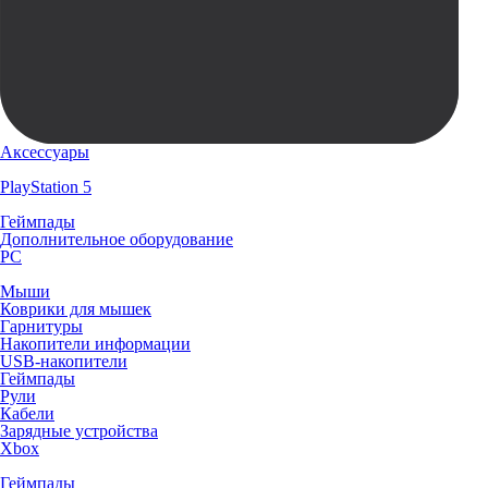
Аксессуары
PlayStation 5
Геймпады
Дополнительное оборудование
PC
Мыши
Коврики для мышек
Гарнитуры
Накопители информации
USB-накопители
Геймпады
Рули
Кабели
Зарядные устройства
Xbox
Геймпады