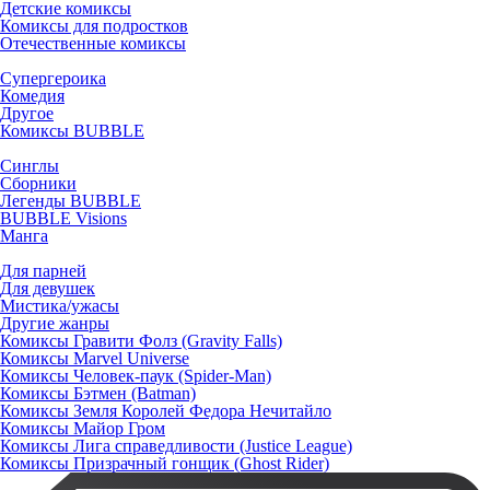
Детские комиксы
Комиксы для подростков
Отечественные комиксы
Супергероика
Комедия
Другое
Комиксы BUBBLE
Синглы
Сборники
Легенды BUBBLE
BUBBLE Visions
Манга
Для парней
Для девушек
Мистика/ужасы
Другие жанры
Комиксы Гравити Фолз (Gravity Falls)
Комиксы Marvel Universe
Комиксы Человек-паук (Spider-Man)
Комиксы Бэтмен (Batman)
Комиксы Земля Королей Федора Нечитайло
Комиксы Майор Гром
Комиксы Лига справедливости (Justice League)
Комиксы Призрачный гонщик (Ghost Rider)