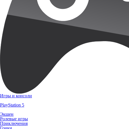
Игры и консоли
PlayStation 5
Экшен
Ролевые игры
Приключения
Гонки