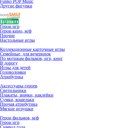
Funko POP Music
Другие фигурки
Герои игр
Герои кино, м/ф
Прочие
Настольные игры
Коллекционные карточные игры
Семейные, для вечеринок
По мотивам фильмов, игр, книг
В дорогу
Игры для детей
Головоломки
Атрибутика
Аксессуары героев
Светильники
Плакаты, значки, наклейки
Сумки, кошельки
Прочая атрибутика
Мягкие игрушки
Герои фильмов, м/ф
Герои игр
Символ года