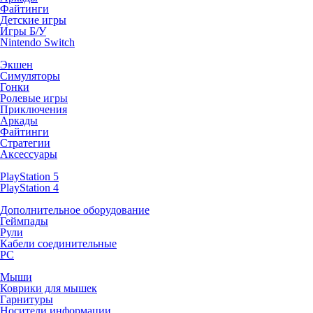
Файтинги
Детские игры
Игры Б/У
Nintendo Switch
Экшен
Симуляторы
Гонки
Ролевые игры
Приключения
Аркады
Файтинги
Стратегии
Аксессуары
PlayStation 5
PlayStation 4
Дополнительное оборудование
Геймпады
Рули
Кабели соединительные
PC
Мыши
Коврики для мышек
Гарнитуры
Носители информации