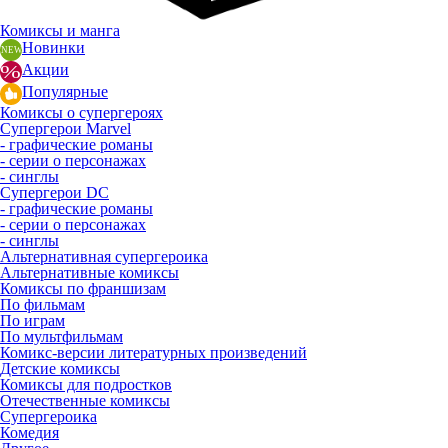
Комиксы и манга
Новинки
Акции
Популярные
Комиксы о супергероях
Супергерои Marvel
- графические романы
- серии о персонажах
- синглы
Супергерои DC
- графические романы
- серии о персонажах
- синглы
Альтернативная супергероика
Альтернативные комиксы
Комиксы по франшизам
По фильмам
По играм
По мультфильмам
Комикс-версии литературных произведений
Детские комиксы
Комиксы для подростков
Отечественные комиксы
Супергероика
Комедия