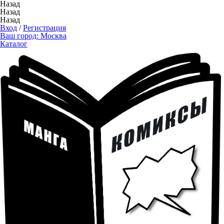
Назад
Назад
Назад
Вход
/
Регистрация
Ваш город:
Москва
Каталог