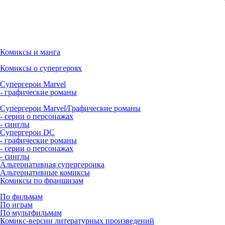
Комиксы и манга
Комиксы о супергероях
Супергерои Marvel
- графические романы
Супергерои Marvel/Графические романы
- серии о персонажах
- синглы
Супергерои DC
- графические романы
- серии о персонажах
- синглы
Альтернативная супергероика
Альтернативные комиксы
Комиксы по франшизам
По фильмам
По играм
По мультфильмам
Комикс-версии литературных произведений