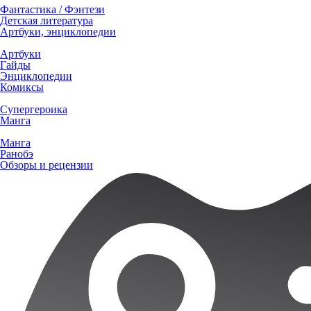
Фантастика / Фэнтези
Детская литература
Артбуки, энциклопедии
Артбуки
Гайды
Энциклопедии
Комиксы
Супергероика
Манга
Манга
Ранобэ
Обзоры и рецензии