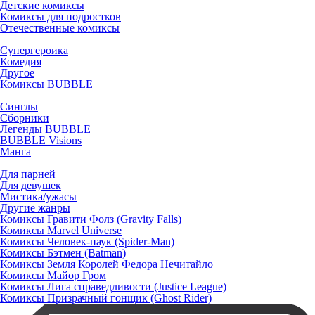
Детские комиксы
Комиксы для подростков
Отечественные комиксы
Супергероика
Комедия
Другое
Комиксы BUBBLE
Синглы
Сборники
Легенды BUBBLE
BUBBLE Visions
Манга
Для парней
Для девушек
Мистика/ужасы
Другие жанры
Комиксы Гравити Фолз (Gravity Falls)
Комиксы Marvel Universe
Комиксы Человек-паук (Spider-Man)
Комиксы Бэтмен (Batman)
Комиксы Земля Королей Федора Нечитайло
Комиксы Майор Гром
Комиксы Лига справедливости (Justice League)
Комиксы Призрачный гонщик (Ghost Rider)