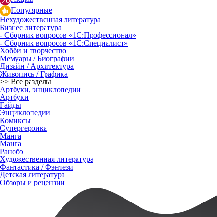
Популярные
Нехудожественная литература
Бизнес литература
- Сборник вопросов «1С:Профессионал»
- Сборник вопросов «1С:Специалист»
Хобби и творчество
Мемуары / Биографии
Дизайн / Архитектура
Живопись / Графика
>> Все разделы
Артбуки, энциклопедии
Артбуки
Гайды
Энциклопедии
Комиксы
Супергероика
Манга
Манга
Ранобэ
Художественная литература
Фантастика / Фэнтези
Детская литература
Обзоры и рецензии