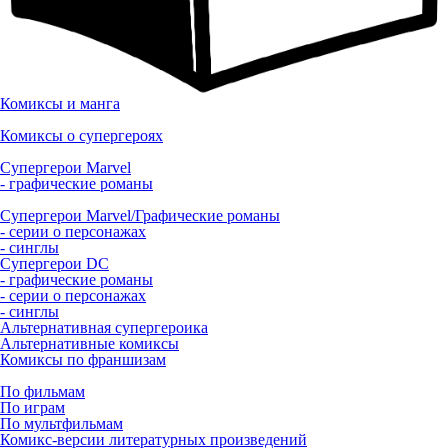
Комиксы и манга
Комиксы о супергероях
Супергерои Marvel
- графические романы
Супергерои Marvel/Графические романы
- серии о персонажах
- синглы
Супергерои DC
- графические романы
- серии о персонажах
- синглы
Альтернативная супергероика
Альтернативные комиксы
Комиксы по франшизам
По фильмам
По играм
По мультфильмам
Комикс-версии литературных произведений