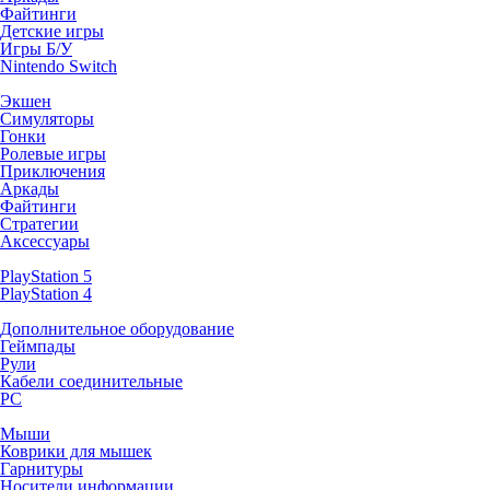
Файтинги
Детские игры
Игры Б/У
Nintendo Switch
Экшен
Симуляторы
Гонки
Ролевые игры
Приключения
Аркады
Файтинги
Стратегии
Аксессуары
PlayStation 5
PlayStation 4
Дополнительное оборудование
Геймпады
Рули
Кабели соединительные
PC
Мыши
Коврики для мышек
Гарнитуры
Носители информации