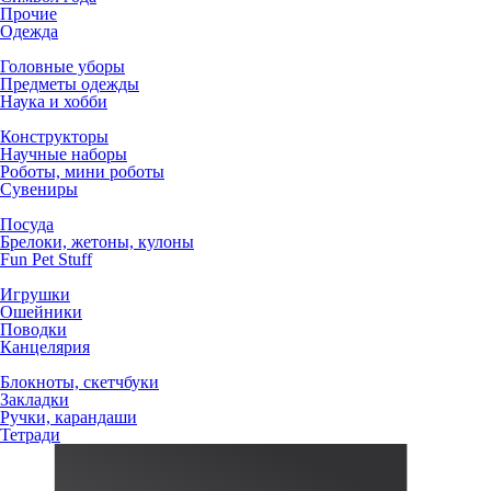
Прочие
Одежда
Головные уборы
Предметы одежды
Наука и хобби
Конструкторы
Научные наборы
Роботы, мини роботы
Сувениры
Посуда
Брелоки, жетоны, кулоны
Fun Pet Stuff
Игрушки
Ошейники
Поводки
Канцелярия
Блокноты, скетчбуки
Закладки
Ручки, карандаши
Тетради