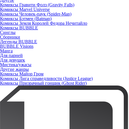
Другое
Комиксы Гравити Фолз (Gravity Falls)
Комиксы Marvel Universe
Комиксы Человек-паук (Spider-Man)
Комиксы Бэтмен (Batman)
Комиксы Земля Королей Федора Нечитайло
Комиксы BUBBLE
Синглы
Сборники
Легенды BUBBLE
BUBBLE Visions
Манга
Для парней
Для девушек
Мистика/ужасы
Другие жанры
Комиксы Майор Гром
Комиксы Лига справедливости (Justice League)
Комиксы Призрачный гонщик (Ghost Rider)