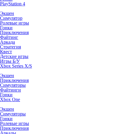
PlayStation 4
Экшен
Симулятор
Ролевые игры
Гонки
Приключения
Файтинг
Аркада
Стратегия
Квест
Детские игры
Игры Б/У
Xbox Series X/S
Экшен
Приключения
Симуляторы
Файтинги
Гонки
Xbox One
Экшен
Симуляторы
Гонки
Ролевые игры
Приключения
Аркады