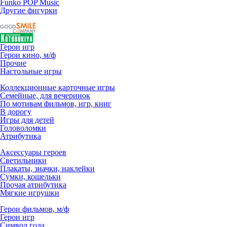
Funko POP Music
Другие фигурки
Герои игр
Герои кино, м/ф
Прочие
Настольные игры
Коллекционные карточные игры
Семейные, для вечеринок
По мотивам фильмов, игр, книг
В дорогу
Игры для детей
Головоломки
Атрибутика
Аксессуары героев
Светильники
Плакаты, значки, наклейки
Сумки, кошельки
Прочая атрибутика
Мягкие игрушки
Герои фильмов, м/ф
Герои игр
Символ года