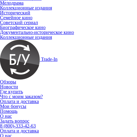
Мелодрама
Коллекционные издания
Исторический
Семейное кино
Советский сериал
Биографическое кино
Документально-историческое кино
Коллекционные издания
Trade-In
Обзоры
Новости
Где купить
Что с моим заказом?
Оплата и доставка
Мои бонусы
Помощь
О нас
Задать вопрос
8 (800)-333-42-63
Оплата и доставка
О нас