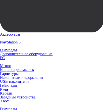
Аксессуары
PlayStation 5
Геймпады
Дополнительное оборудование
PC
Мыши
Коврики для мышек
Гарнитуры
Накопители информации
USB-накопители
Геймпады
Рули
Кабели
Зарядные устройства
Xbox
Геймпады