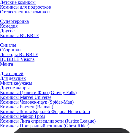
Детские комиксы
Комиксы для подростков
Отечественные комиксы
Супергероика
Комедия
Другое
Комиксы BUBBLE
Синглы
Сборники
Легенды BUBBLE
BUBBLE Visions
Манга
Для парней
Для девушек
Мистика/ужасы
Другие жанры
Комиксы Гравити Фолз (Gravity Falls)
Комиксы Marvel Universe
Комиксы Человек-паук (Spider-Man)
Комиксы Бэтмен (Batman)
Комиксы Земля Королей Федора Нечитайло
Комиксы Майор Гром
Комиксы Лига справедливости (Justice League)
Комиксы Призрачный гонщик (Ghost Rider)