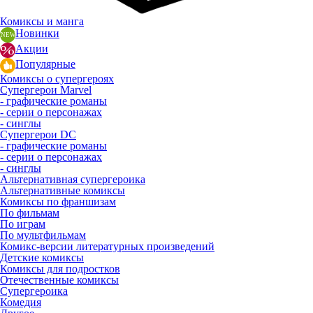
Комиксы и манга
Новинки
Акции
Популярные
Комиксы о супергероях
Супергерои Marvel
- графические романы
- серии о персонажах
- синглы
Супергерои DC
- графические романы
- серии о персонажах
- синглы
Альтернативная супергероика
Альтернативные комиксы
Комиксы по франшизам
По фильмам
По играм
По мультфильмам
Комикс-версии литературных произведений
Детские комиксы
Комиксы для подростков
Отечественные комиксы
Супергероика
Комедия