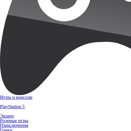
Игры и консоли
PlayStation 5
Экшен
Ролевые игры
Приключения
Гонки