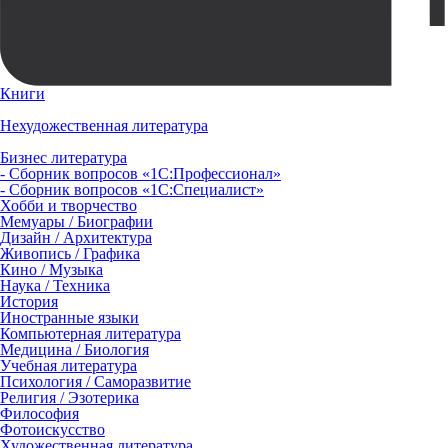
Книги
Нехудожественная литература
Бизнес литература
- Сборник вопросов «1С:Профессионал»
- Сборник вопросов «1С:Специалист»
Хобби и творчество
Мемуары / Биографии
Дизайн / Архитектура
Живопись / Графика
Кино / Музыка
Наука / Техника
История
Иностранные языки
Компьютерная литература
Медицина / Биология
Учебная литература
Психология / Саморазвитие
Религия / Эзотерика
Философия
Фотоискусство
Художественная литература