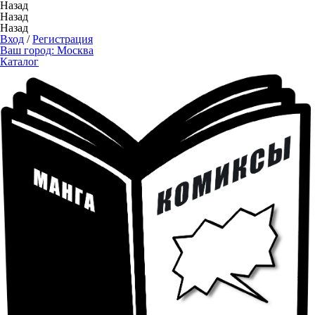
Назад
Назад
Назад
Вход
/
Регистрация
Ваш город:
Москва
Каталог