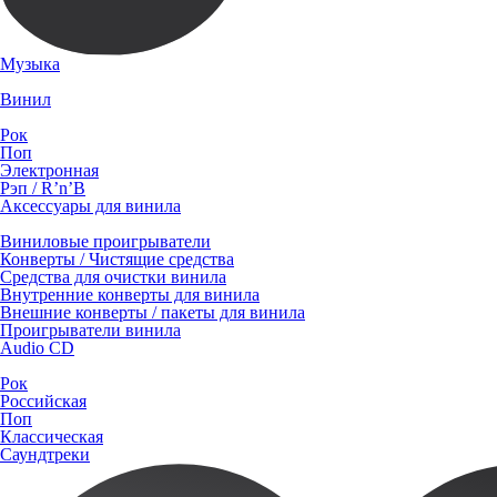
Музыка
Винил
Рок
Поп
Электронная
Рэп / R’n’B
Аксессуары для винила
Виниловые проигрыватели
Конверты / Чистящие средства
Средства для очистки винила
Внутренние конверты для винила
Внешние конверты / пакеты для винила
Проигрыватели винила
Audio CD
Рок
Российская
Поп
Классическая
Саундтреки