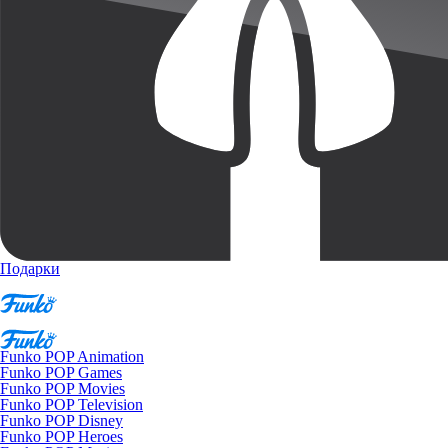
Подарки
Funko POP Animation
Funko POP Games
Funko POP Movies
Funko POP Television
Funko POP Disney
Funko POP Heroes