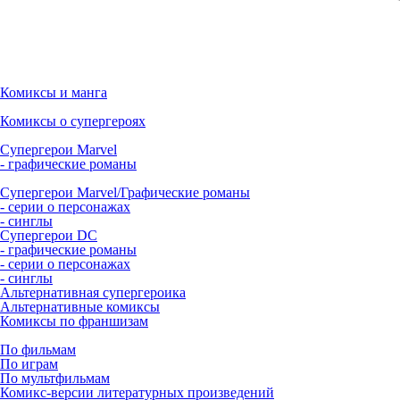
Комиксы и манга
Комиксы о супергероях
Супергерои Marvel
- графические романы
Супергерои Marvel/Графические романы
- серии о персонажах
- синглы
Супергерои DC
- графические романы
- серии о персонажах
- синглы
Альтернативная супергероика
Альтернативные комиксы
Комиксы по франшизам
По фильмам
По играм
По мультфильмам
Комикс-версии литературных произведений