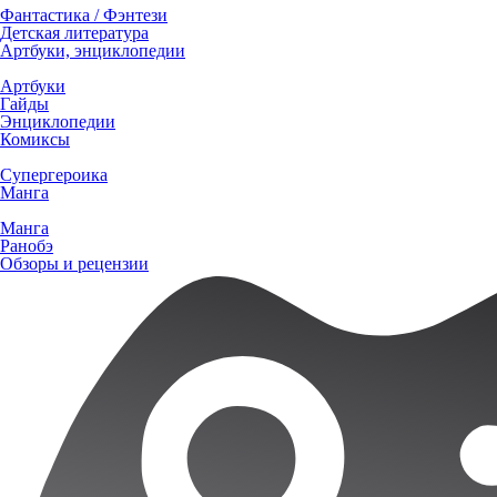
Фантастика / Фэнтези
Детская литература
Артбуки, энциклопедии
Артбуки
Гайды
Энциклопедии
Комиксы
Супергероика
Манга
Манга
Ранобэ
Обзоры и рецензии