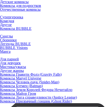
Детские комиксы
Комиксы для подростков
Отечественные комиксы
Супергероика
Комедия
Другое
Комиксы BUBBLE
Синглы
Сборники
Легенды BUBBLE
BUBBLE Visions
Манга
Для парней
Для девушек
Мистика/ужасы
Другие жанры
Комиксы Гравити Фолз (Gravity Falls)
Комиксы Marvel Universe
Комиксы Человек-паук (Spider-Man)
Комиксы Бэтмен (Batman)
Комиксы Земля Королей Федора Нечитайло
Комиксы Майор Гром
Комиксы Лига справедливости (Justice League)
Комиксы Призрачный гонщик (Ghost Rider)