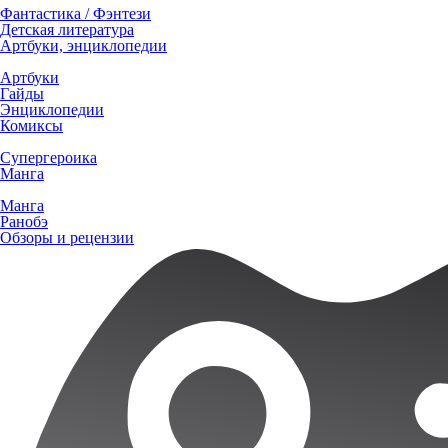
Фантастика / Фэнтези
Детская литература
Артбуки, энциклопедии
Артбуки
Гайды
Энциклопедии
Комиксы
Супергероика
Манга
Манга
Ранобэ
Обзоры и рецензии