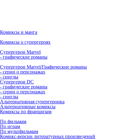
Комиксы и манга
Комиксы о супергероях
Супергерои Marvel
- графические романы
Супергерои Marvel/Графические романы
- серии о персонажах
- синглы
Супергерои DC
- графические романы
- серии о персонажах
- синглы
Альтернативная супергероика
Альтернативные комиксы
Комиксы по франшизам
По фильмам
По играм
По мультфильмам
Комикс-версии литературных произведений