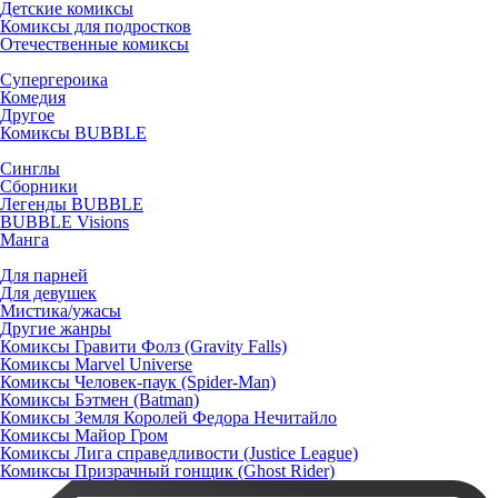
Детские комиксы
Комиксы для подростков
Отечественные комиксы
Супергероика
Комедия
Другое
Комиксы BUBBLE
Синглы
Сборники
Легенды BUBBLE
BUBBLE Visions
Манга
Для парней
Для девушек
Мистика/ужасы
Другие жанры
Комиксы Гравити Фолз (Gravity Falls)
Комиксы Marvel Universe
Комиксы Человек-паук (Spider-Man)
Комиксы Бэтмен (Batman)
Комиксы Земля Королей Федора Нечитайло
Комиксы Майор Гром
Комиксы Лига справедливости (Justice League)
Комиксы Призрачный гонщик (Ghost Rider)