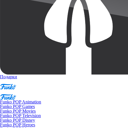
Подарки
Funko POP Animation
Funko POP Games
Funko POP Movies
Funko POP Television
Funko POP Disney
Funko POP Heroes