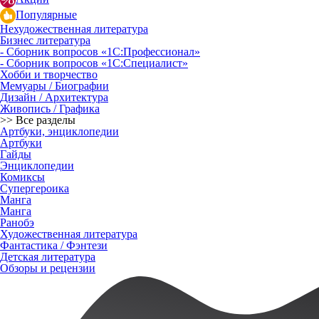
Популярные
Нехудожественная литература
Бизнес литература
- Сборник вопросов «1С:Профессионал»
- Сборник вопросов «1С:Специалист»
Хобби и творчество
Мемуары / Биографии
Дизайн / Архитектура
Живопись / Графика
>> Все разделы
Артбуки, энциклопедии
Артбуки
Гайды
Энциклопедии
Комиксы
Супергероика
Манга
Манга
Ранобэ
Художественная литература
Фантастика / Фэнтези
Детская литература
Обзоры и рецензии