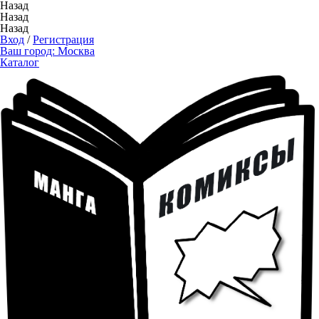
Назад
Назад
Назад
Вход
/
Регистрация
Ваш город:
Москва
Каталог