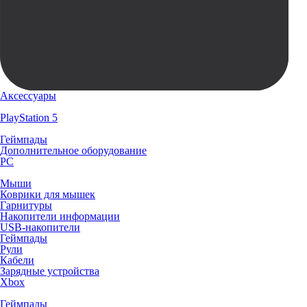
Аксессуары
PlayStation 5
Геймпады
Дополнительное оборудование
PC
Мыши
Коврики для мышек
Гарнитуры
Накопители информации
USB-накопители
Геймпады
Рули
Кабели
Зарядные устройства
Xbox
Геймпады