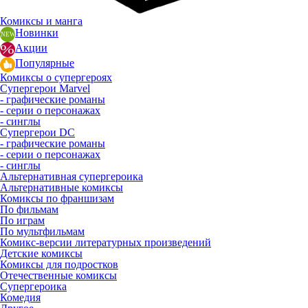
Комиксы и манга
Новинки
Акции
Популярные
Комиксы о супергероях
Супергерои Marvel
- графические романы
- серии о персонажах
- синглы
Супергерои DC
- графические романы
- серии о персонажах
- синглы
Альтернативная супергероика
Альтернативные комиксы
Комиксы по франшизам
По фильмам
По играм
По мультфильмам
Комикс-версии литературных произведений
Детские комиксы
Комиксы для подростков
Отечественные комиксы
Супергероика
Комедия