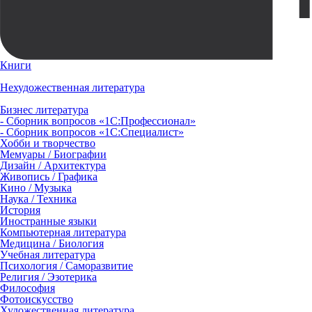
Книги
Нехудожественная литература
Бизнес литература
- Сборник вопросов «1С:Профессионал»
- Сборник вопросов «1С:Специалист»
Хобби и творчество
Мемуары / Биографии
Дизайн / Архитектура
Живопись / Графика
Кино / Музыка
Наука / Техника
История
Иностранные языки
Компьютерная литература
Медицина / Биология
Учебная литература
Психология / Саморазвитие
Религия / Эзотерика
Философия
Фотоискусство
Художественная литература