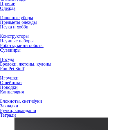
Прочие
Одежда
Головные уборы
Предметы одежды
Наука и хобби
Конструкторы
Научные наборы
Роботы, мини роботы
Сувениры
Посуда
Брелоки, жетоны, кулоны
Fun Pet Stuff
Игрушки
Ошейники
Поводки
Канцелярия
Блокноты, скетчбуки
Закладки
Ручки, карандаши
Тетради