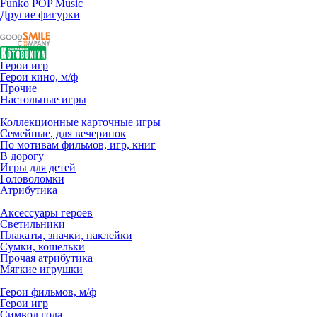
Funko POP Music
Другие фигурки
Герои игр
Герои кино, м/ф
Прочие
Настольные игры
Коллекционные карточные игры
Семейные, для вечеринок
По мотивам фильмов, игр, книг
В дорогу
Игры для детей
Головоломки
Атрибутика
Аксессуары героев
Светильники
Плакаты, значки, наклейки
Сумки, кошельки
Прочая атрибутика
Мягкие игрушки
Герои фильмов, м/ф
Герои игр
Символ года