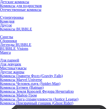
Детские комиксы
Комиксы для подростков
Отечественные комиксы
Супергероика
Комедия
Другое
Комиксы BUBBLE
Синглы
Сборники
Легенды BUBBLE
BUBBLE Visions
Манга
Для парней
Для девушек
Мистика/ужасы
Другие жанры
Комиксы Гравити Фолз (Gravity Falls)
Комиксы Marvel Universe
Комиксы Человек-паук (Spider-Man)
Комиксы Бэтмен (Batman)
Комиксы Земля Королей Федора Нечитайло
Комиксы Майор Гром
Комиксы Лига справедливости (Justice League)
Комиксы Призрачный гонщик (Ghost Rider)