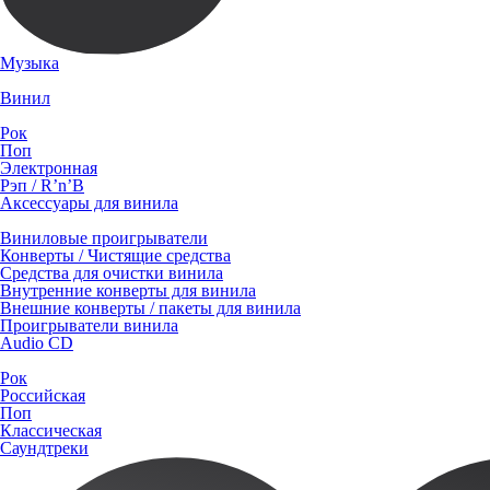
Музыка
Винил
Рок
Поп
Электронная
Рэп / R’n’B
Аксессуары для винила
Виниловые проигрыватели
Конверты / Чистящие средства
Средства для очистки винила
Внутренние конверты для винила
Внешние конверты / пакеты для винила
Проигрыватели винила
Audio CD
Рок
Российская
Поп
Классическая
Саундтреки