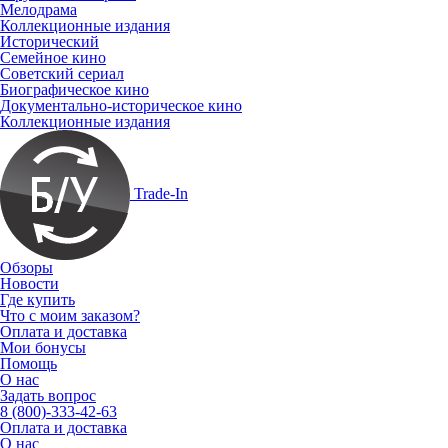
Мелодрама
Коллекционные издания
Исторический
Семейное кино
Советский сериал
Биографическое кино
Документально-историческое кино
Коллекционные издания
Trade-In
Обзоры
Новости
Где купить
Что с моим заказом?
Оплата и доставка
Мои бонусы
Помощь
О нас
Задать вопрос
8 (800)-333-42-63
Оплата и доставка
О нас