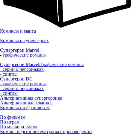
Комиксы и манга
Комиксы о супергероях
Супергерои Marvel
- графические романы
Супергерои Marvel/Графические романы
- серии о персонажах
- синглы
Супергерои DC
- графические романы
- серии о персонажах
- синглы
Альтернативная супергероика
Альтернативные комиксы
Комиксы по франшизам
По фильмам
По играм
По мультфильмам
Комикс-версии литературных произведений