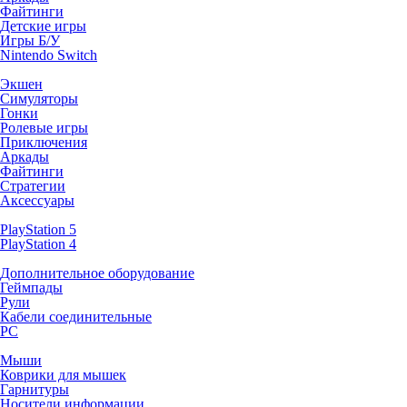
Файтинги
Детские игры
Игры Б/У
Nintendo Switch
Экшен
Симуляторы
Гонки
Ролевые игры
Приключения
Аркады
Файтинги
Стратегии
Аксессуары
PlayStation 5
PlayStation 4
Дополнительное оборудование
Геймпады
Рули
Кабели соединительные
PC
Мыши
Коврики для мышек
Гарнитуры
Носители информации