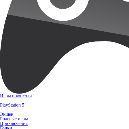
Игры и консоли
PlayStation 5
Экшен
Ролевые игры
Приключения
Гонки