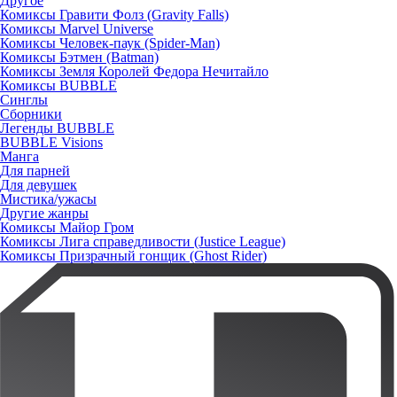
Другое
Комиксы Гравити Фолз (Gravity Falls)
Комиксы Marvel Universe
Комиксы Человек-паук (Spider-Man)
Комиксы Бэтмен (Batman)
Комиксы Земля Королей Федора Нечитайло
Комиксы BUBBLE
Синглы
Сборники
Легенды BUBBLE
BUBBLE Visions
Манга
Для парней
Для девушек
Мистика/ужасы
Другие жанры
Комиксы Майор Гром
Комиксы Лига справедливости (Justice League)
Комиксы Призрачный гонщик (Ghost Rider)