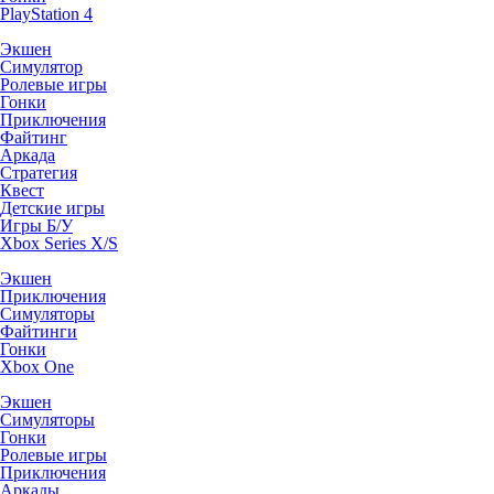
PlayStation 4
Экшен
Симулятор
Ролевые игры
Гонки
Приключения
Файтинг
Аркада
Стратегия
Квест
Детские игры
Игры Б/У
Xbox Series X/S
Экшен
Приключения
Симуляторы
Файтинги
Гонки
Xbox One
Экшен
Симуляторы
Гонки
Ролевые игры
Приключения
Аркады