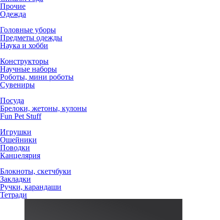
Прочие
Одежда
Головные уборы
Предметы одежды
Наука и хобби
Конструкторы
Научные наборы
Роботы, мини роботы
Сувениры
Посуда
Брелоки, жетоны, кулоны
Fun Pet Stuff
Игрушки
Ошейники
Поводки
Канцелярия
Блокноты, скетчбуки
Закладки
Ручки, карандаши
Тетради