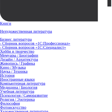
Книги
Нехудожественная литература
Бизнес литература
- Сборник вопросов «1С:Профессионал»
- Сборник вопросов «1С:Специалист»
Хобби и творчество
Мемуары / Биографии
Дизайн / Архитектура
Живопись / Графика
Кино / Музыка
Наука / Техника
История
Иностранные языки
Компьютерная литература
Медицина / Биология
Учебная литература
Психология / Саморазвитие
Религия / Эзотерика
Философия
Фотоискусство
Художественная литература