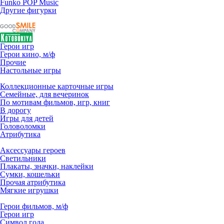
Funko POP Music
Другие фигурки
Герои игр
Герои кино, м/ф
Прочие
Настольные игры
Коллекционные карточные игры
Семейные, для вечеринок
По мотивам фильмов, игр, книг
В дорогу
Игры для детей
Головоломки
Атрибутика
Аксессуары героев
Светильники
Плакаты, значки, наклейки
Сумки, кошельки
Прочая атрибутика
Мягкие игрушки
Герои фильмов, м/ф
Герои игр
Символ года