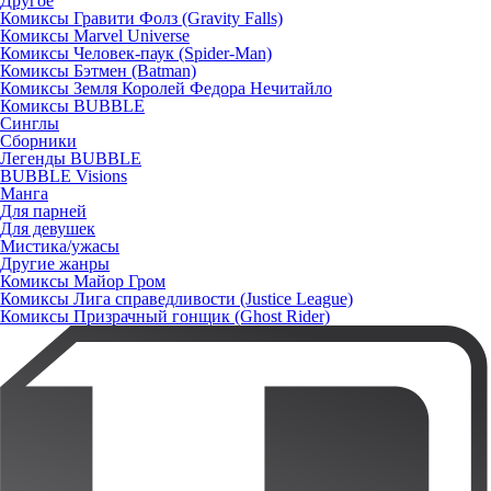
Другое
Комиксы Гравити Фолз (Gravity Falls)
Комиксы Marvel Universe
Комиксы Человек-паук (Spider-Man)
Комиксы Бэтмен (Batman)
Комиксы Земля Королей Федора Нечитайло
Комиксы BUBBLE
Синглы
Сборники
Легенды BUBBLE
BUBBLE Visions
Манга
Для парней
Для девушек
Мистика/ужасы
Другие жанры
Комиксы Майор Гром
Комиксы Лига справедливости (Justice League)
Комиксы Призрачный гонщик (Ghost Rider)