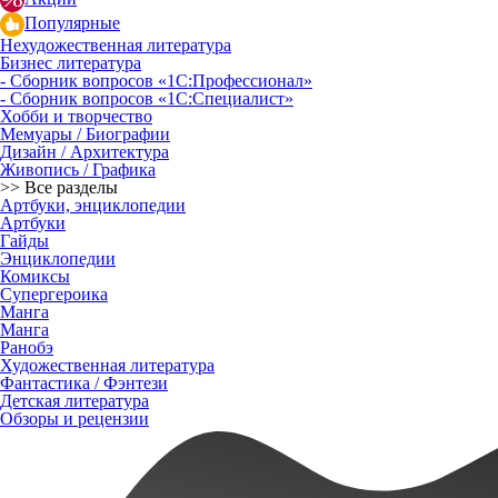
Популярные
Нехудожественная литература
Бизнес литература
- Сборник вопросов «1С:Профессионал»
- Сборник вопросов «1С:Специалист»
Хобби и творчество
Мемуары / Биографии
Дизайн / Архитектура
Живопись / Графика
>> Все разделы
Артбуки, энциклопедии
Артбуки
Гайды
Энциклопедии
Комиксы
Супергероика
Манга
Манга
Ранобэ
Художественная литература
Фантастика / Фэнтези
Детская литература
Обзоры и рецензии