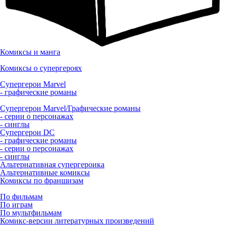
Комиксы и манга
Комиксы о супергероях
Супергерои Marvel
- графические романы
Супергерои Marvel/Графические романы
- серии о персонажах
- синглы
Супергерои DC
- графические романы
- серии о персонажах
- синглы
Альтернативная супергероика
Альтернативные комиксы
Комиксы по франшизам
По фильмам
По играм
По мультфильмам
Комикс-версии литературных произведений