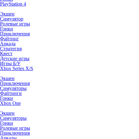
PlayStation 4
Экшен
Симулятор
Ролевые игры
Гонки
Приключения
Файтинг
Аркада
Стратегия
Квест
Детские игры
Игры Б/У
Xbox Series X/S
Экшен
Приключения
Симуляторы
Файтинги
Гонки
Xbox One
Экшен
Симуляторы
Гонки
Ролевые игры
Приключения
Аркады