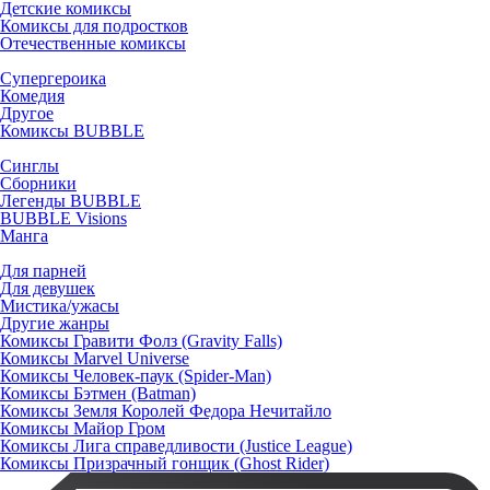
Детские комиксы
Комиксы для подростков
Отечественные комиксы
Супергероика
Комедия
Другое
Комиксы BUBBLE
Синглы
Сборники
Легенды BUBBLE
BUBBLE Visions
Манга
Для парней
Для девушек
Мистика/ужасы
Другие жанры
Комиксы Гравити Фолз (Gravity Falls)
Комиксы Marvel Universe
Комиксы Человек-паук (Spider-Man)
Комиксы Бэтмен (Batman)
Комиксы Земля Королей Федора Нечитайло
Комиксы Майор Гром
Комиксы Лига справедливости (Justice League)
Комиксы Призрачный гонщик (Ghost Rider)