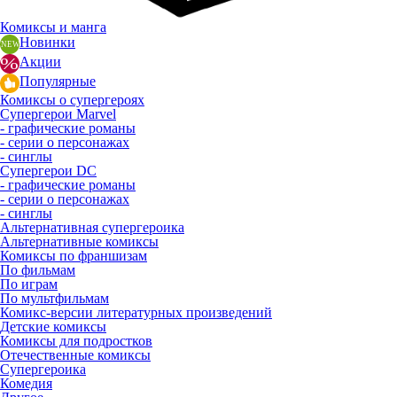
Комиксы и манга
Новинки
Акции
Популярные
Комиксы о супергероях
Супергерои Marvel
- графические романы
- серии о персонажах
- синглы
Супергерои DC
- графические романы
- серии о персонажах
- синглы
Альтернативная супергероика
Альтернативные комиксы
Комиксы по франшизам
По фильмам
По играм
По мультфильмам
Комикс-версии литературных произведений
Детские комиксы
Комиксы для подростков
Отечественные комиксы
Супергероика
Комедия