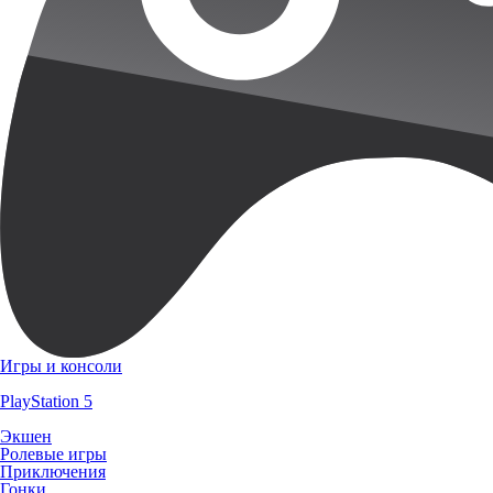
Игры и консоли
PlayStation 5
Экшен
Ролевые игры
Приключения
Гонки