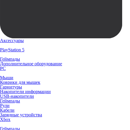
Аксессуары
PlayStation 5
Геймпады
Дополнительное оборудование
PC
Мыши
Коврики для мышек
Гарнитуры
Накопители информации
USB-накопители
Геймпады
Рули
Кабели
Зарядные устройства
Xbox
Геймпады