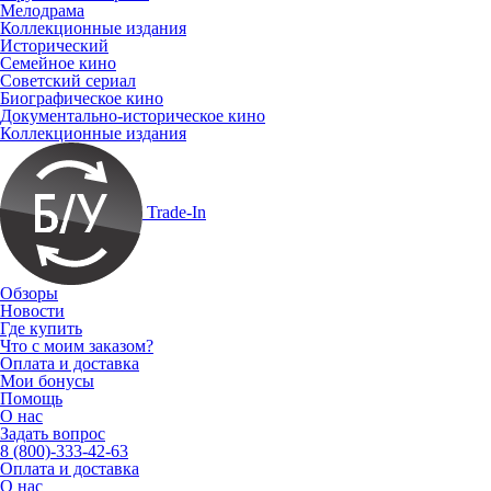
Мелодрама
Коллекционные издания
Исторический
Семейное кино
Советский сериал
Биографическое кино
Документально-историческое кино
Коллекционные издания
Trade-In
Обзоры
Новости
Где купить
Что с моим заказом?
Оплата и доставка
Мои бонусы
Помощь
О нас
Задать вопрос
8 (800)-333-42-63
Оплата и доставка
О нас