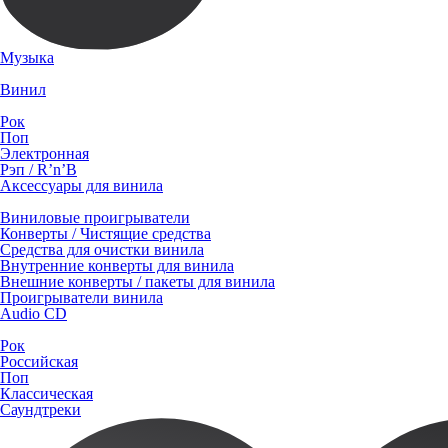
Музыка
Винил
Рок
Поп
Электронная
Рэп / R’n’B
Аксессуары для винила
Виниловые проигрыватели
Конверты / Чистящие средства
Средства для очистки винила
Внутренние конверты для винила
Внешние конверты / пакеты для винила
Проигрыватели винила
Audio CD
Рок
Российская
Поп
Классическая
Саундтреки