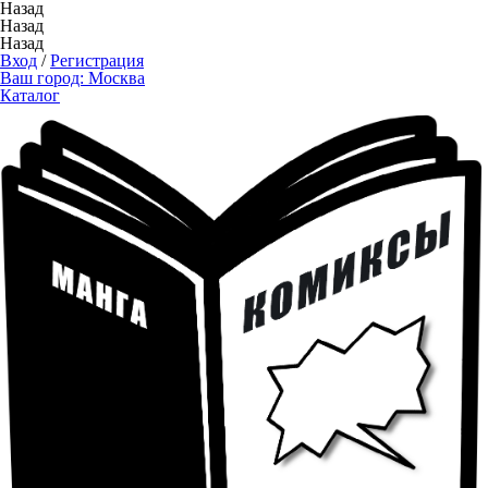
Назад
Назад
Назад
Вход
/
Регистрация
Ваш город:
Москва
Каталог