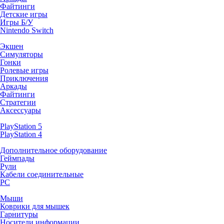
Файтинги
Детские игры
Игры Б/У
Nintendo Switch
Экшен
Симуляторы
Гонки
Ролевые игры
Приключения
Аркады
Файтинги
Стратегии
Аксессуары
PlayStation 5
PlayStation 4
Дополнительное оборудование
Геймпады
Рули
Кабели соединительные
PC
Мыши
Коврики для мышек
Гарнитуры
Носители информации