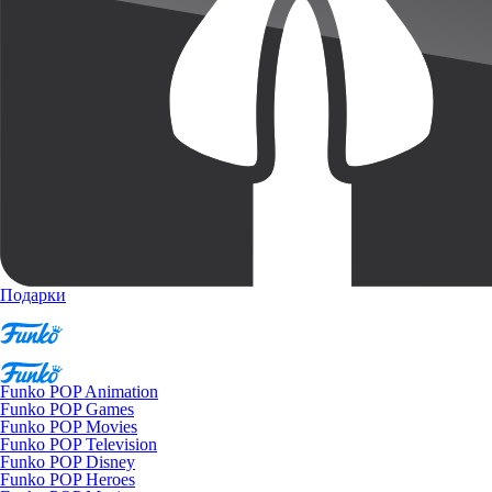
Подарки
Funko POP Animation
Funko POP Games
Funko POP Movies
Funko POP Television
Funko POP Disney
Funko POP Heroes