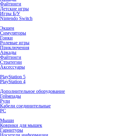
Файтинги
Детские игры
Игры Б/У
Nintendo Switch
Экшен
Симуляторы
Гонки
Ролевые игры
Приключения
Аркады
Файтинги
Стратегии
Аксессуары
PlayStation 5
PlayStation 4
Дополнительное оборудование
Геймпады
Рули
Кабели соединительные
PC
Мыши
Коврики для мышек
Гарнитуры
Носители информации