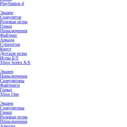
PlayStation 4
Экшен
Симулятор
Ролевые игры
Гонки
Приключения
Файтинг
Аркада
Стратегия
Квест
Детские игры
Игры Б/У
Xbox Series X/S
Экшен
Приключения
Симуляторы
Файтинги
Гонки
Xbox One
Экшен
Симуляторы
Гонки
Ролевые игры
Приключения
Аркады