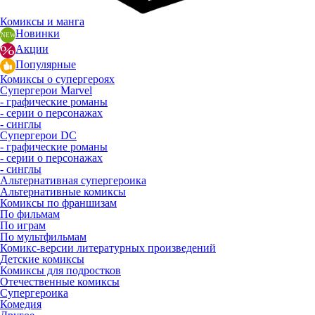
Комиксы и манга
Новинки
Акции
Популярные
Комиксы о супергероях
Супергерои Marvel
- графические романы
- серии о персонажах
- синглы
Супергерои DC
- графические романы
- серии о персонажах
- синглы
Альтернативная супергероика
Альтернативные комиксы
Комиксы по франшизам
По фильмам
По играм
По мультфильмам
Комикс-версии литературных произведений
Детские комиксы
Комиксы для подростков
Отечественные комиксы
Супергероика
Комедия