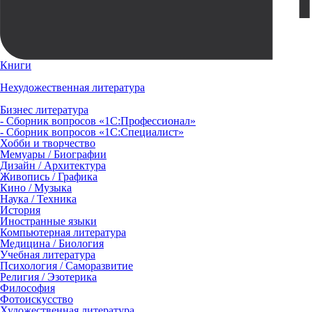
Книги
Нехудожественная литература
Бизнес литература
- Сборник вопросов «1С:Профессионал»
- Сборник вопросов «1С:Специалист»
Хобби и творчество
Мемуары / Биографии
Дизайн / Архитектура
Живопись / Графика
Кино / Музыка
Наука / Техника
История
Иностранные языки
Компьютерная литература
Медицина / Биология
Учебная литература
Психология / Саморазвитие
Религия / Эзотерика
Философия
Фотоискусство
Художественная литература