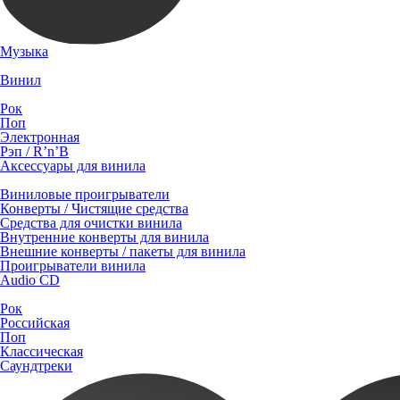
Музыка
Винил
Рок
Поп
Электронная
Рэп / R’n’B
Аксессуары для винила
Виниловые проигрыватели
Конверты / Чистящие средства
Средства для очистки винила
Внутренние конверты для винила
Внешние конверты / пакеты для винила
Проигрыватели винила
Audio CD
Рок
Российская
Поп
Классическая
Саундтреки