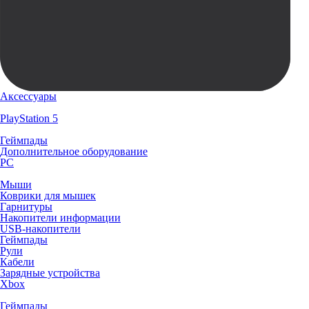
Аксессуары
PlayStation 5
Геймпады
Дополнительное оборудование
PC
Мыши
Коврики для мышек
Гарнитуры
Накопители информации
USB-накопители
Геймпады
Рули
Кабели
Зарядные устройства
Xbox
Геймпады