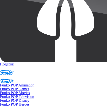
Подарки
Funko POP Animation
Funko POP Games
Funko POP Movies
Funko POP Television
Funko POP Disney
Funko POP Heroes