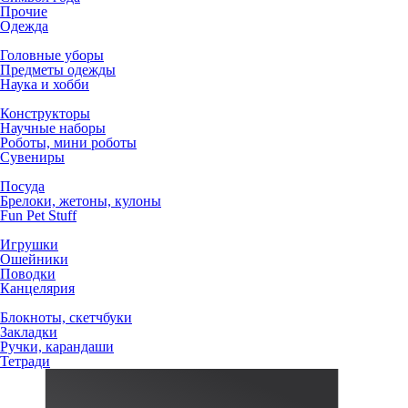
Прочие
Одежда
Головные уборы
Предметы одежды
Наука и хобби
Конструкторы
Научные наборы
Роботы, мини роботы
Сувениры
Посуда
Брелоки, жетоны, кулоны
Fun Pet Stuff
Игрушки
Ошейники
Поводки
Канцелярия
Блокноты, скетчбуки
Закладки
Ручки, карандаши
Тетради