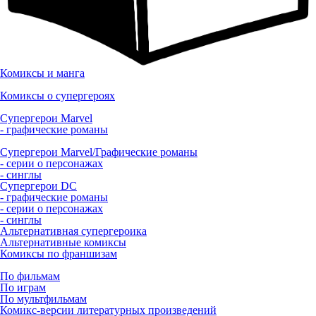
Комиксы и манга
Комиксы о супергероях
Супергерои Marvel
- графические романы
Супергерои Marvel/Графические романы
- серии о персонажах
- синглы
Супергерои DC
- графические романы
- серии о персонажах
- синглы
Альтернативная супергероика
Альтернативные комиксы
Комиксы по франшизам
По фильмам
По играм
По мультфильмам
Комикс-версии литературных произведений