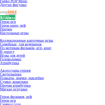
Funko POP Music
Другие фигурки
Герои игр
Герои кино, м/ф
Прочие
Настольные игры
Коллекционные карточные игры
Семейные, для вечеринок
По мотивам фильмов, игр, книг
В дорогу
Игры для детей
Головоломки
Атрибутика
Аксессуары героев
Светильники
Плакаты, значки, наклейки
Сумки, кошельки
Прочая атрибутика
Мягкие игрушки
Герои фильмов, м/ф
Герои игр
Символ года