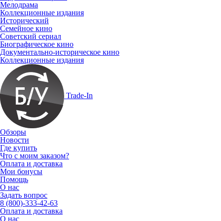
Мелодрама
Коллекционные издания
Исторический
Семейное кино
Советский сериал
Биографическое кино
Документально-историческое кино
Коллекционные издания
Trade-In
Обзоры
Новости
Где купить
Что с моим заказом?
Оплата и доставка
Мои бонусы
Помощь
О нас
Задать вопрос
8 (800)-333-42-63
Оплата и доставка
О нас