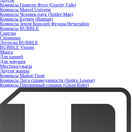
Другое
Комиксы Гравити Фолз (Gravity Falls)
Комиксы Marvel Universe
Комиксы Человек-паук (Spider-Man)
Комиксы Бэтмен (Batman)
Комиксы Земля Королей Федора Нечитайло
Комиксы BUBBLE
Синглы
Сборники
Легенды BUBBLE
BUBBLE Visions
Манга
Для парней
Для девушек
Мистика/ужасы
Другие жанры
Комиксы Майор Гром
Комиксы Лига справедливости (Justice League)
Комиксы Призрачный гонщик (Ghost Rider)