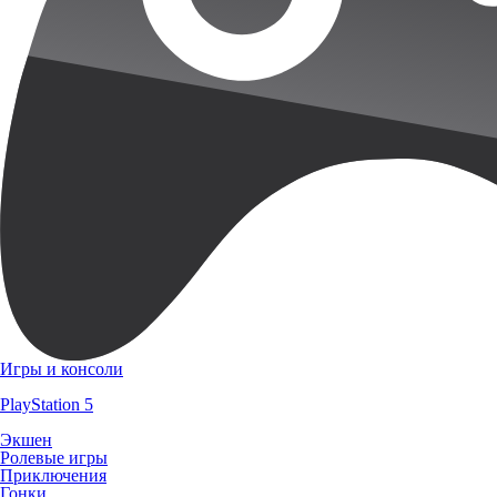
Игры и консоли
PlayStation 5
Экшен
Ролевые игры
Приключения
Гонки