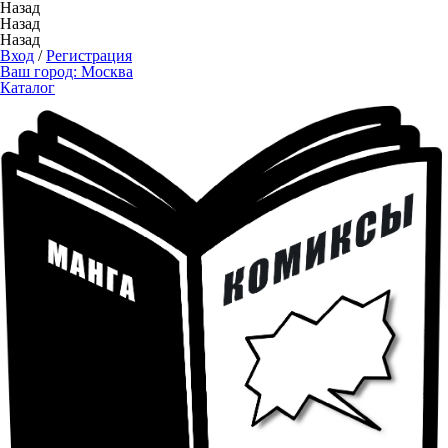
Назад
Назад
Назад
Вход
/
Регистрация
Ваш город:
Москва
Каталог