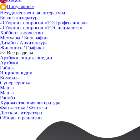
Популярные
Нехудожественная литература
Бизнес литература
- Сборник вопросов «1С:Профессионал»
- Сборник вопросов «1С:Специалист»
Хобби и творчество
Мемуары / Биографии
Дизайн / Архитектура
Живопись / Графика
>> Все разделы
Артбуки, энциклопедии
Артбуки
Гайды
Энциклопедии
Комиксы
Супергероика
Манга
Манга
Ранобэ
Художественная литература
Фантастика / Фэнтези
Детская литература
Обзоры и рецензии