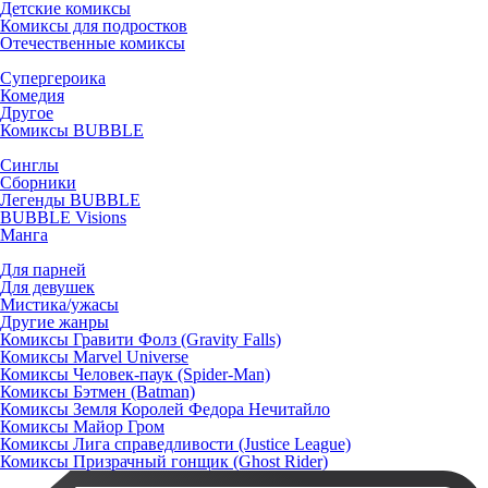
Детские комиксы
Комиксы для подростков
Отечественные комиксы
Супергероика
Комедия
Другое
Комиксы BUBBLE
Синглы
Сборники
Легенды BUBBLE
BUBBLE Visions
Манга
Для парней
Для девушек
Мистика/ужасы
Другие жанры
Комиксы Гравити Фолз (Gravity Falls)
Комиксы Marvel Universe
Комиксы Человек-паук (Spider-Man)
Комиксы Бэтмен (Batman)
Комиксы Земля Королей Федора Нечитайло
Комиксы Майор Гром
Комиксы Лига справедливости (Justice League)
Комиксы Призрачный гонщик (Ghost Rider)