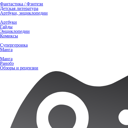
Фантастика / Фэнтези
Детская литература
Артбуки, энциклопедии
Артбуки
Гайды
Энциклопедии
Комиксы
Супергероика
Манга
Манга
Ранобэ
Обзоры и рецензии