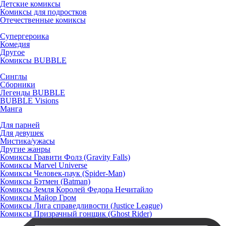
Детские комиксы
Комиксы для подростков
Отечественные комиксы
Супергероика
Комедия
Другое
Комиксы BUBBLE
Синглы
Сборники
Легенды BUBBLE
BUBBLE Visions
Манга
Для парней
Для девушек
Мистика/ужасы
Другие жанры
Комиксы Гравити Фолз (Gravity Falls)
Комиксы Marvel Universe
Комиксы Человек-паук (Spider-Man)
Комиксы Бэтмен (Batman)
Комиксы Земля Королей Федора Нечитайло
Комиксы Майор Гром
Комиксы Лига справедливости (Justice League)
Комиксы Призрачный гонщик (Ghost Rider)