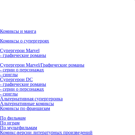
Комиксы и манга
Комиксы о супергероях
Супергерои Marvel
- графические романы
Супергерои Marvel/Графические романы
- серии о персонажах
- синглы
Супергерои DC
- графические романы
- серии о персонажах
- синглы
Альтернативная супергероика
Альтернативные комиксы
Комиксы по франшизам
По фильмам
По играм
По мультфильмам
Комикс-версии литературных произведений