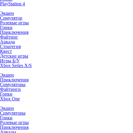
PlayStation 4
Экшен
Симулятор
Ролевые игры
Гонки
Приключения
Файтинг
Аркада
Стратегия
Квест
Детские игры
Игры Б/У
Xbox Series X/S
Экшен
Приключения
Симуляторы
Файтинги
Гонки
Xbox One
Экшен
Симуляторы
Гонки
Ролевые игры
Приключения
Аркады