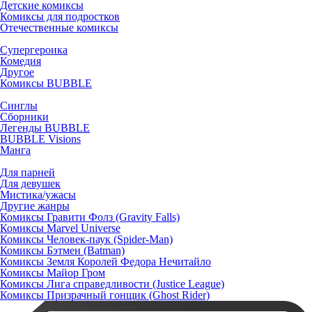
Детские комиксы
Комиксы для подростков
Отечественные комиксы
Супергероика
Комедия
Другое
Комиксы BUBBLE
Синглы
Сборники
Легенды BUBBLE
BUBBLE Visions
Манга
Для парней
Для девушек
Мистика/ужасы
Другие жанры
Комиксы Гравити Фолз (Gravity Falls)
Комиксы Marvel Universe
Комиксы Человек-паук (Spider-Man)
Комиксы Бэтмен (Batman)
Комиксы Земля Королей Федора Нечитайло
Комиксы Майор Гром
Комиксы Лига справедливости (Justice League)
Комиксы Призрачный гонщик (Ghost Rider)