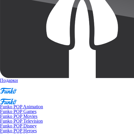
Подарки
Funko POP Animation
Funko POP Games
Funko POP Movies
Funko POP Television
Funko POP Disney
Funko POP Heroes