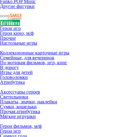
Funko POP Music
Другие фигурки
Герои игр
Герои кино, м/ф
Прочие
Настольные игры
Коллекционные карточные игры
Семейные, для вечеринок
По мотивам фильмов, игр, книг
В дорогу
Игры для детей
Головоломки
Атрибутика
Аксессуары героев
Светильники
Плакаты, значки, наклейки
Сумки, кошельки
Прочая атрибутика
Мягкие игрушки
Герои фильмов, м/ф
Герои игр
Символ года