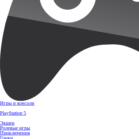
Игры и консоли
PlayStation 5
Экшен
Ролевые игры
Приключения
Гонки