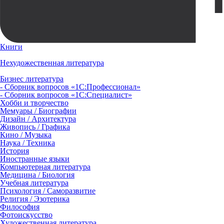
Книги
Нехудожественная литература
Бизнес литература
- Сборник вопросов «1С:Профессионал»
- Сборник вопросов «1С:Специалист»
Хобби и творчество
Мемуары / Биографии
Дизайн / Архитектура
Живопись / Графика
Кино / Музыка
Наука / Техника
История
Иностранные языки
Компьютерная литература
Медицина / Биология
Учебная литература
Психология / Саморазвитие
Религия / Эзотерика
Философия
Фотоискусство
Художественная литература