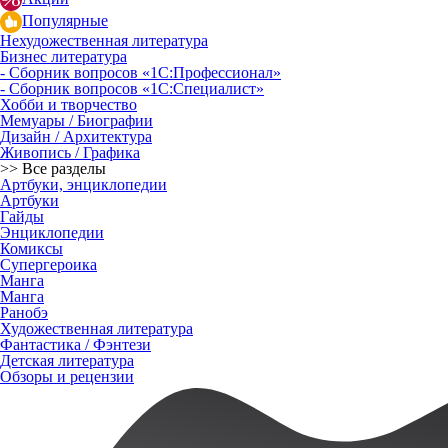
Популярные
Нехудожественная литература
Бизнес литература
- Сборник вопросов «1С:Профессионал»
- Сборник вопросов «1С:Специалист»
Хобби и творчество
Мемуары / Биографии
Дизайн / Архитектура
Живопись / Графика
>> Все разделы
Артбуки, энциклопедии
Артбуки
Гайды
Энциклопедии
Комиксы
Супергероика
Манга
Манга
Ранобэ
Художественная литература
Фантастика / Фэнтези
Детская литература
Обзоры и рецензии