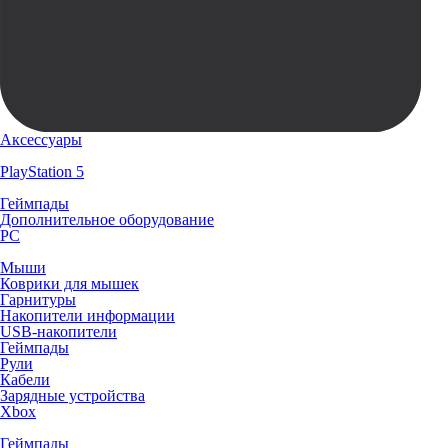
Аксессуары
PlayStation 5
Геймпады
Дополнительное оборудование
PC
Мыши
Коврики для мышек
Гарнитуры
Накопители информации
USB-накопители
Геймпады
Рули
Кабели
Зарядные устройства
Xbox
Геймпады