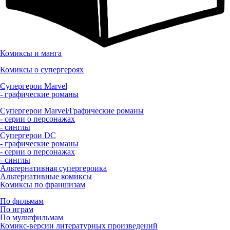
Комиксы и манга
Комиксы о супергероях
Супергерои Marvel
- графические романы
Супергерои Marvel/Графические романы
- серии о персонажах
- синглы
Супергерои DC
- графические романы
- серии о персонажах
- синглы
Альтернативная супергероика
Альтернативные комиксы
Комиксы по франшизам
По фильмам
По играм
По мультфильмам
Комикс-версии литературных произведений