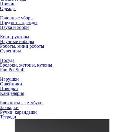
Прочие
Одежда
Головные уборы
Предметы одежды
Наука и хобби
Конструкторы
Научные наборы
Роботы, мини роботы
Сувениры
Посуда
Брелоки, жетоны, кулоны
Fun Pet Stuff
Игрушки
Ошейники
Поводки
Канцелярия
Блокноты, скетчбуки
Закладки
Ручки, карандаши
Тетради