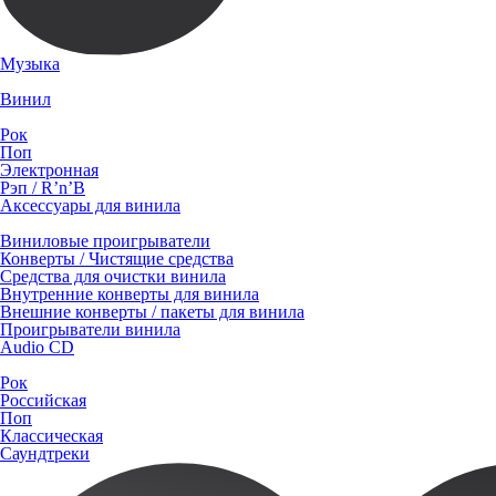
Музыка
Винил
Рок
Поп
Электронная
Рэп / R’n’B
Аксессуары для винила
Виниловые проигрыватели
Конверты / Чистящие средства
Средства для очистки винила
Внутренние конверты для винила
Внешние конверты / пакеты для винила
Проигрыватели винила
Audio CD
Рок
Российская
Поп
Классическая
Саундтреки