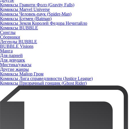
Другое
Комиксы Гравити Фолз (Gravity Falls)
Комиксы Marvel Universe
Комиксы Человек-паук (Spider-Man)
Комиксы Бэтмен (Batman)
Комиксы Земля Королей Федора Нечитайло
Комиксы BUBBLE
Синглы
Сборники
Легенды BUBBLE
BUBBLE Visions
Манга
Для парней
Для девушек
Мистика/ужасы
Другие жанры
Комиксы Майор Гром
Комиксы Лига справедливости (Justice League)
Комиксы Призрачный гонщик (Ghost Rider)