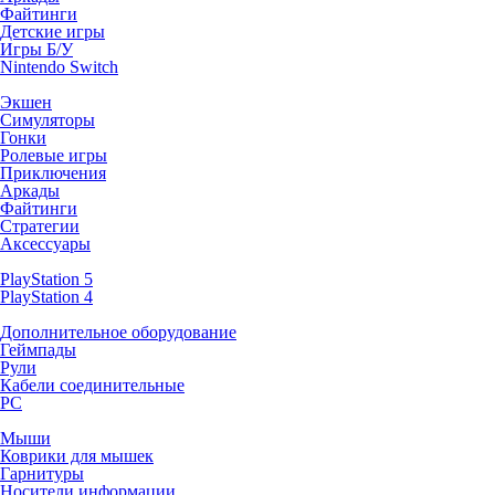
Файтинги
Детские игры
Игры Б/У
Nintendo Switch
Экшен
Симуляторы
Гонки
Ролевые игры
Приключения
Аркады
Файтинги
Стратегии
Аксессуары
PlayStation 5
PlayStation 4
Дополнительное оборудование
Геймпады
Рули
Кабели соединительные
PC
Мыши
Коврики для мышек
Гарнитуры
Носители информации