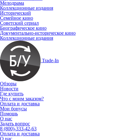
Мелодрама
Коллекционные издания
Исторический
Семейное кино
Советский сериал
Биографическое кино
Документально-историческое кино
Коллекционные издания
Trade-In
Обзоры
Новости
Где купить
Что с моим заказом?
Оплата и доставка
Мои бонусы
Помощь
О нас
Задать вопрос
8 (800)-333-42-63
Оплата и доставка
О нас