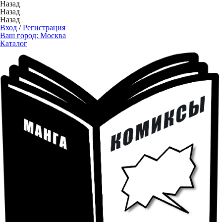
Назад
Назад
Назад
Вход
/
Регистрация
Ваш город:
Москва
Каталог