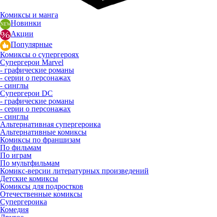
Комиксы и манга
Новинки
Акции
Популярные
Комиксы о супергероях
Супергерои Marvel
- графические романы
- серии о персонажах
- синглы
Супергерои DC
- графические романы
- серии о персонажах
- синглы
Альтернативная супергероика
Альтернативные комиксы
Комиксы по франшизам
По фильмам
По играм
По мультфильмам
Комикс-версии литературных произведений
Детские комиксы
Комиксы для подростков
Отечественные комиксы
Супергероика
Комедия