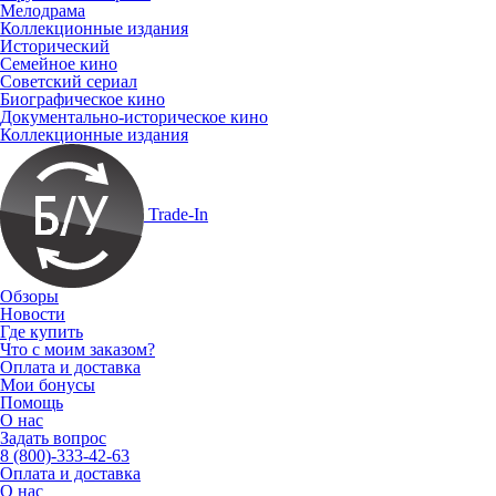
Мелодрама
Коллекционные издания
Исторический
Семейное кино
Советский сериал
Биографическое кино
Документально-историческое кино
Коллекционные издания
Trade-In
Обзоры
Новости
Где купить
Что с моим заказом?
Оплата и доставка
Мои бонусы
Помощь
О нас
Задать вопрос
8 (800)-333-42-63
Оплата и доставка
О нас