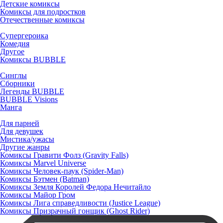
Детские комиксы
Комиксы для подростков
Отечественные комиксы
Супергероика
Комедия
Другое
Комиксы BUBBLE
Синглы
Сборники
Легенды BUBBLE
BUBBLE Visions
Манга
Для парней
Для девушек
Мистика/ужасы
Другие жанры
Комиксы Гравити Фолз (Gravity Falls)
Комиксы Marvel Universe
Комиксы Человек-паук (Spider-Man)
Комиксы Бэтмен (Batman)
Комиксы Земля Королей Федора Нечитайло
Комиксы Майор Гром
Комиксы Лига справедливости (Justice League)
Комиксы Призрачный гонщик (Ghost Rider)