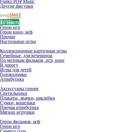
Funko POP Music
Другие фигурки
Герои игр
Герои кино, м/ф
Прочие
Настольные игры
Коллекционные карточные игры
Семейные, для вечеринок
По мотивам фильмов, игр, книг
В дорогу
Игры для детей
Головоломки
Атрибутика
Аксессуары героев
Светильники
Плакаты, значки, наклейки
Сумки, кошельки
Прочая атрибутика
Мягкие игрушки
Герои фильмов, м/ф
Герои игр
Символ года