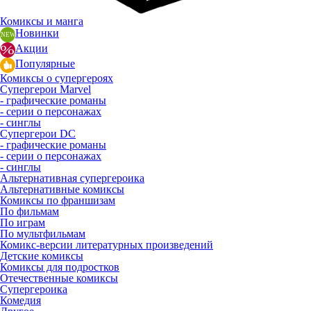
Комиксы и манга
Новинки
Акции
Популярные
Комиксы о супергероях
Супергерои Marvel
- графические романы
- серии о персонажах
- синглы
Супергерои DC
- графические романы
- серии о персонажах
- синглы
Альтернативная супергероика
Альтернативные комиксы
Комиксы по франшизам
По фильмам
По играм
По мультфильмам
Комикс-версии литературных произведений
Детские комиксы
Комиксы для подростков
Отечественные комиксы
Супергероика
Комедия