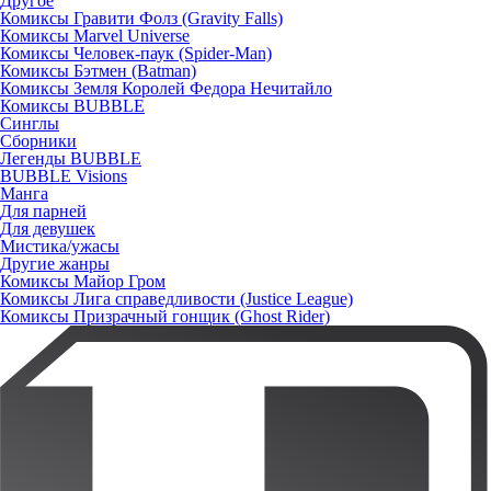
Другое
Комиксы Гравити Фолз (Gravity Falls)
Комиксы Marvel Universe
Комиксы Человек-паук (Spider-Man)
Комиксы Бэтмен (Batman)
Комиксы Земля Королей Федора Нечитайло
Комиксы BUBBLE
Синглы
Сборники
Легенды BUBBLE
BUBBLE Visions
Манга
Для парней
Для девушек
Мистика/ужасы
Другие жанры
Комиксы Майор Гром
Комиксы Лига справедливости (Justice League)
Комиксы Призрачный гонщик (Ghost Rider)