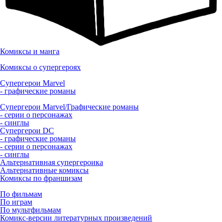
Комиксы и манга
Комиксы о супергероях
Супергерои Marvel
- графические романы
Супергерои Marvel/Графические романы
- серии о персонажах
- синглы
Супергерои DC
- графические романы
- серии о персонажах
- синглы
Альтернативная супергероика
Альтернативные комиксы
Комиксы по франшизам
По фильмам
По играм
По мультфильмам
Комикс-версии литературных произведений