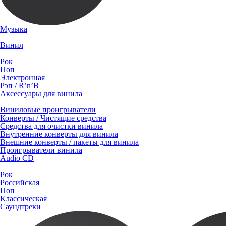
Музыка
Винил
Рок
Поп
Электронная
Рэп / R’n’B
Аксессуары для винила
Виниловые проигрыватели
Конверты / Чистящие средства
Средства для очистки винила
Внутренние конверты для винила
Внешние конверты / пакеты для винила
Проигрыватели винила
Audio CD
Рок
Российская
Поп
Классическая
Саундтреки