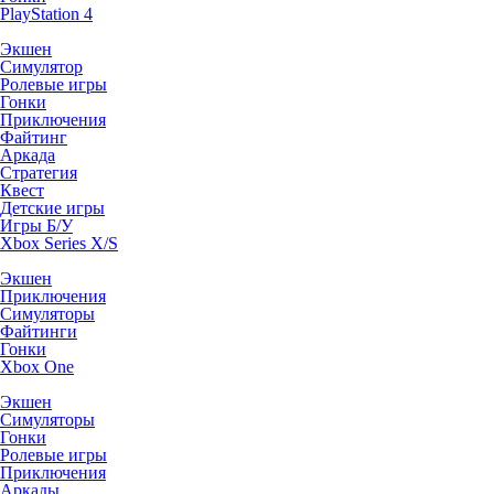
PlayStation 4
Экшен
Симулятор
Ролевые игры
Гонки
Приключения
Файтинг
Аркада
Стратегия
Квест
Детские игры
Игры Б/У
Xbox Series X/S
Экшен
Приключения
Симуляторы
Файтинги
Гонки
Xbox One
Экшен
Симуляторы
Гонки
Ролевые игры
Приключения
Аркады