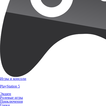
Игры и консоли
PlayStation 5
Экшен
Ролевые игры
Приключения
Гонки