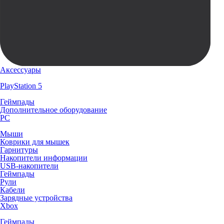
Аксессуары
PlayStation 5
Геймпады
Дополнительное оборудование
PC
Мыши
Коврики для мышек
Гарнитуры
Накопители информации
USB-накопители
Геймпады
Рули
Кабели
Зарядные устройства
Xbox
Геймпады