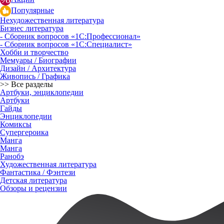
Популярные
Нехудожественная литература
Бизнес литература
- Сборник вопросов «1С:Профессионал»
- Сборник вопросов «1С:Специалист»
Хобби и творчество
Мемуары / Биографии
Дизайн / Архитектура
Живопись / Графика
>> Все разделы
Артбуки, энциклопедии
Артбуки
Гайды
Энциклопедии
Комиксы
Супергероика
Манга
Манга
Ранобэ
Художественная литература
Фантастика / Фэнтези
Детская литература
Обзоры и рецензии