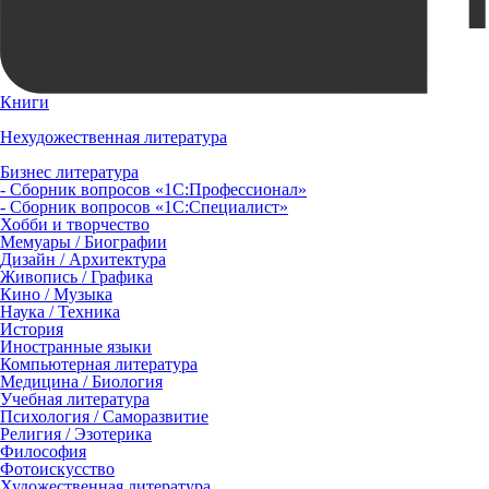
Книги
Нехудожественная литература
Бизнес литература
- Сборник вопросов «1С:Профессионал»
- Сборник вопросов «1С:Специалист»
Хобби и творчество
Мемуары / Биографии
Дизайн / Архитектура
Живопись / Графика
Кино / Музыка
Наука / Техника
История
Иностранные языки
Компьютерная литература
Медицина / Биология
Учебная литература
Психология / Саморазвитие
Религия / Эзотерика
Философия
Фотоискусство
Художественная литература