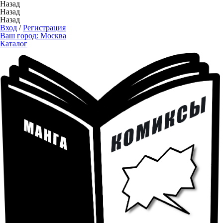
Назад
Назад
Назад
Вход
/
Регистрация
Ваш город:
Москва
Каталог