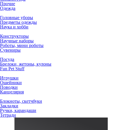
Прочие
Одежда
Головные уборы
Предметы одежды
Наука и хобби
Конструкторы
Научные наборы
Роботы, мини роботы
Сувениры
Посуда
Брелоки, жетоны, кулоны
Fun Pet Stuff
Игрушки
Ошейники
Поводки
Канцелярия
Блокноты, скетчбуки
Закладки
Ручки, карандаши
Тетради