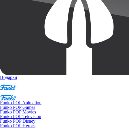
Подарки
Funko POP Animation
Funko POP Games
Funko POP Movies
Funko POP Television
Funko POP Disney
Funko POP Heroes