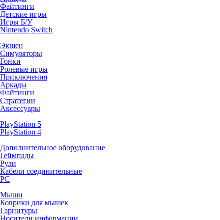
Файтинги
Детские игры
Игры Б/У
Nintendo Switch
Экшен
Симуляторы
Гонки
Ролевые игры
Приключения
Аркады
Файтинги
Стратегии
Аксессуары
PlayStation 5
PlayStation 4
Дополнительное оборудование
Геймпады
Рули
Кабели соединительные
PC
Мыши
Коврики для мышек
Гарнитуры
Носители информации