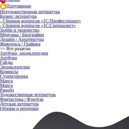
Популярные
Нехудожественная литература
Бизнес литература
- Сборник вопросов «1С:Профессионал»
- Сборник вопросов «1С:Специалист»
Хобби и творчество
Мемуары / Биографии
Дизайн / Архитектура
Живопись / Графика
>> Все разделы
Артбуки, энциклопедии
Артбуки
Гайды
Энциклопедии
Комиксы
Супергероика
Манга
Манга
Ранобэ
Художественная литература
Фантастика / Фэнтези
Детская литература
Обзоры и рецензии