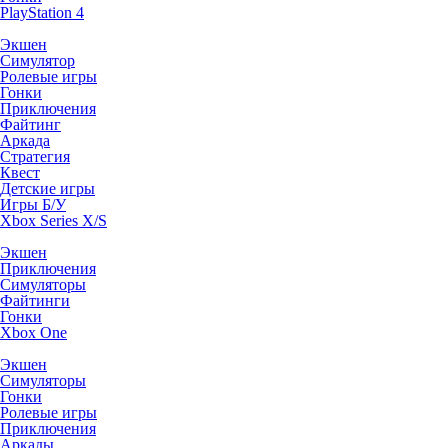
PlayStation 4
Экшен
Симулятор
Ролевые игры
Гонки
Приключения
Файтинг
Аркада
Стратегия
Квест
Детские игры
Игры Б/У
Xbox Series X/S
Экшен
Приключения
Симуляторы
Файтинги
Гонки
Xbox One
Экшен
Симуляторы
Гонки
Ролевые игры
Приключения
Аркады