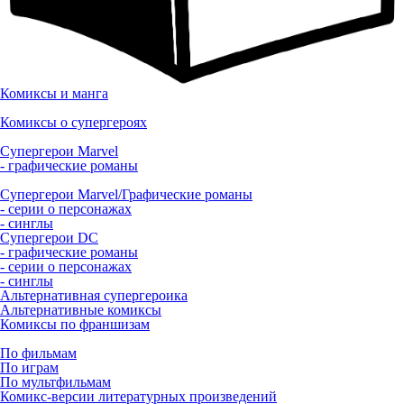
Комиксы и манга
Комиксы о супергероях
Супергерои Marvel
- графические романы
Супергерои Marvel/Графические романы
- серии о персонажах
- синглы
Супергерои DC
- графические романы
- серии о персонажах
- синглы
Альтернативная супергероика
Альтернативные комиксы
Комиксы по франшизам
По фильмам
По играм
По мультфильмам
Комикс-версии литературных произведений