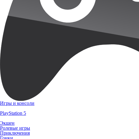
Игры и консоли
PlayStation 5
Экшен
Ролевые игры
Приключения
Гонки