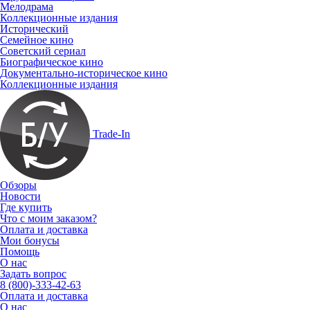
Мелодрама
Коллекционные издания
Исторический
Семейное кино
Советский сериал
Биографическое кино
Документально-историческое кино
Коллекционные издания
Trade-In
Обзоры
Новости
Где купить
Что с моим заказом?
Оплата и доставка
Мои бонусы
Помощь
О нас
Задать вопрос
8 (800)-333-42-63
Оплата и доставка
О нас