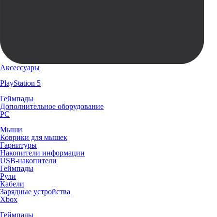
Аксессуары
PlayStation 5
Геймпады
Дополнительное оборудование
PC
Мыши
Коврики для мышек
Гарнитуры
Накопители информации
USB-накопители
Геймпады
Рули
Кабели
Зарядные устройства
Xbox
Геймпады