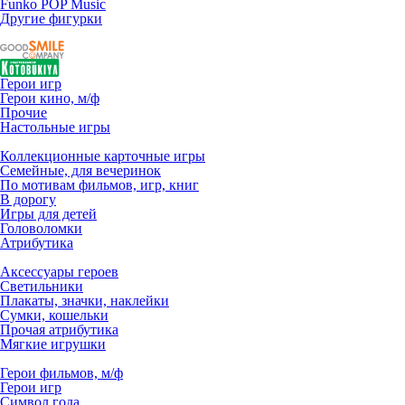
Funko POP Music
Другие фигурки
Герои игр
Герои кино, м/ф
Прочие
Настольные игры
Коллекционные карточные игры
Семейные, для вечеринок
По мотивам фильмов, игр, книг
В дорогу
Игры для детей
Головоломки
Атрибутика
Аксессуары героев
Светильники
Плакаты, значки, наклейки
Сумки, кошельки
Прочая атрибутика
Мягкие игрушки
Герои фильмов, м/ф
Герои игр
Символ года