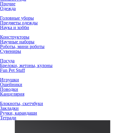
Прочие
Одежда
Головные уборы
Предметы одежды
Наука и хобби
Конструкторы
Научные наборы
Роботы, мини роботы
Сувениры
Посуда
Брелоки, жетоны, кулоны
Fun Pet Stuff
Игрушки
Ошейники
Поводки
Канцелярия
Блокноты, скетчбуки
Закладки
Ручки, карандаши
Тетради