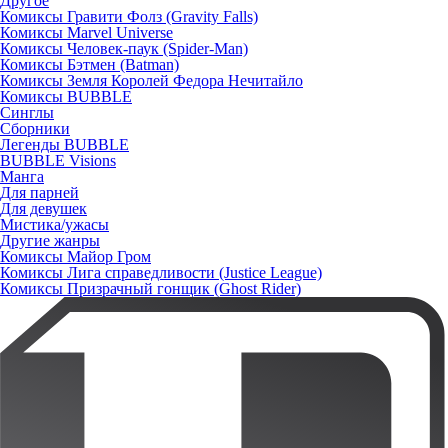
Другое
Комиксы Гравити Фолз (Gravity Falls)
Комиксы Marvel Universe
Комиксы Человек-паук (Spider-Man)
Комиксы Бэтмен (Batman)
Комиксы Земля Королей Федора Нечитайло
Комиксы BUBBLE
Синглы
Сборники
Легенды BUBBLE
BUBBLE Visions
Манга
Для парней
Для девушек
Мистика/ужасы
Другие жанры
Комиксы Майор Гром
Комиксы Лига справедливости (Justice League)
Комиксы Призрачный гонщик (Ghost Rider)