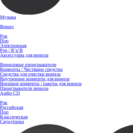
Музыка
Винил
Рок
Поп
Электронная
Рэп / R’n’B
Аксессуары для винила
Виниловые проигрыватели
Конверты / Чистящие средства
Средства для очистки винила
Внутренние конверты для винила
Внешние конверты / пакеты для винила
Проигрыватели винила
Audio CD
Рок
Российская
Поп
Классическая
Саундтреки