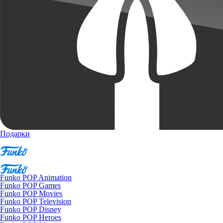
Подарки
Funko POP Animation
Funko POP Games
Funko POP Movies
Funko POP Television
Funko POP Disney
Funko POP Heroes