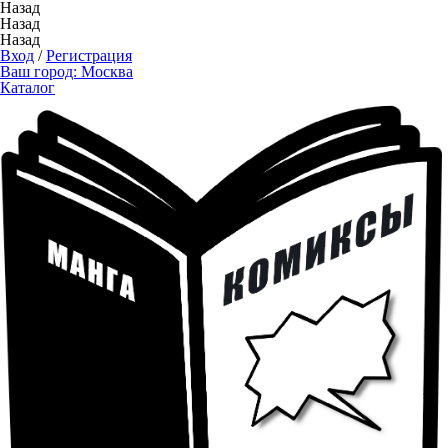
Назад
Назад
Назад
Вход
/
Регистрация
Ваш город:
Москва
Каталог