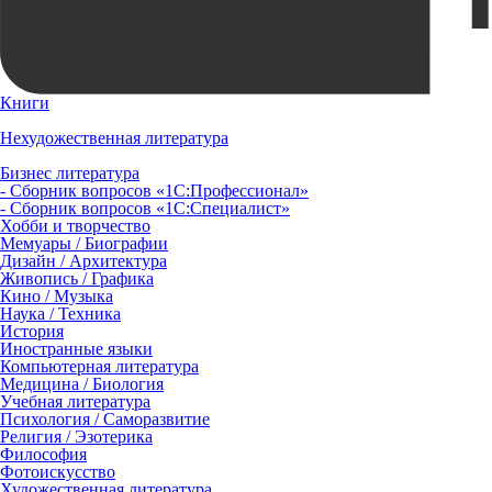
Книги
Нехудожественная литература
Бизнес литература
- Сборник вопросов «1С:Профессионал»
- Сборник вопросов «1С:Специалист»
Хобби и творчество
Мемуары / Биографии
Дизайн / Архитектура
Живопись / Графика
Кино / Музыка
Наука / Техника
История
Иностранные языки
Компьютерная литература
Медицина / Биология
Учебная литература
Психология / Саморазвитие
Религия / Эзотерика
Философия
Фотоискусство
Художественная литература