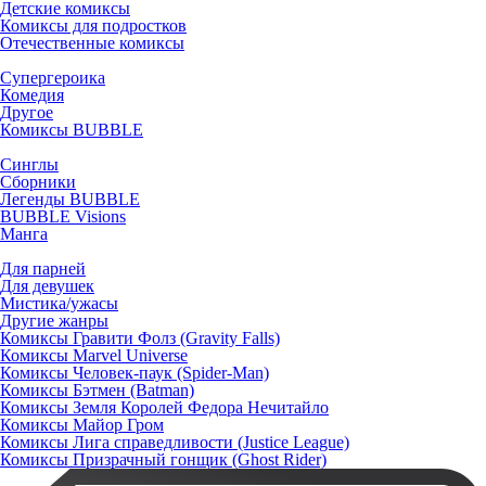
Детские комиксы
Комиксы для подростков
Отечественные комиксы
Супергероика
Комедия
Другое
Комиксы BUBBLE
Синглы
Сборники
Легенды BUBBLE
BUBBLE Visions
Манга
Для парней
Для девушек
Мистика/ужасы
Другие жанры
Комиксы Гравити Фолз (Gravity Falls)
Комиксы Marvel Universe
Комиксы Человек-паук (Spider-Man)
Комиксы Бэтмен (Batman)
Комиксы Земля Королей Федора Нечитайло
Комиксы Майор Гром
Комиксы Лига справедливости (Justice League)
Комиксы Призрачный гонщик (Ghost Rider)