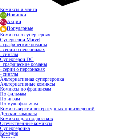
Комиксы и манга
Новинки
Акции
Популярные
Комиксы о супергероях
Супергерои Marvel
- графические романы
- серии о персонажах
- синглы
Супергерои DC
- графические романы
- серии о персонажах
- синглы
Альтернативная супергероика
Альтернативные комиксы
Комиксы по франшизам
По фильмам
По играм
По мультфильмам
Комикс-версии литературных произведений
Детские комиксы
Комиксы для подростков
Отечественные комиксы
Супергероика
Комедия