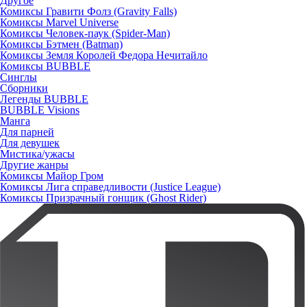
Другое
Комиксы Гравити Фолз (Gravity Falls)
Комиксы Marvel Universe
Комиксы Человек-паук (Spider-Man)
Комиксы Бэтмен (Batman)
Комиксы Земля Королей Федора Нечитайло
Комиксы BUBBLE
Синглы
Сборники
Легенды BUBBLE
BUBBLE Visions
Манга
Для парней
Для девушек
Мистика/ужасы
Другие жанры
Комиксы Майор Гром
Комиксы Лига справедливости (Justice League)
Комиксы Призрачный гонщик (Ghost Rider)