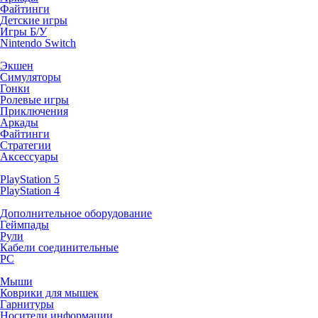
Файтинги
Детские игры
Игры Б/У
Nintendo Switch
Экшен
Симуляторы
Гонки
Ролевые игры
Приключения
Аркады
Файтинги
Стратегии
Аксессуары
PlayStation 5
PlayStation 4
Дополнительное оборудование
Геймпады
Рули
Кабели соединительные
PC
Мыши
Коврики для мышек
Гарнитуры
Носители информации