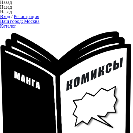
Назад
Назад
Назад
Вход
/
Регистрация
Ваш город:
Москва
Каталог