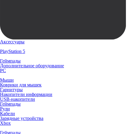
Аксессуары
PlayStation 5
Геймпады
Дополнительное оборудование
PC
Мыши
Коврики для мышек
Гарнитуры
Накопители информации
USB-накопители
Геймпады
Рули
Кабели
Зарядные устройства
Xbox
Геймпады