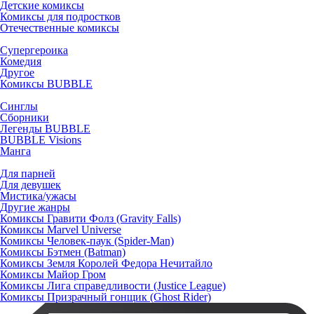
Детские комиксы
Комиксы для подростков
Отечественные комиксы
Супергероика
Комедия
Другое
Комиксы BUBBLE
Синглы
Сборники
Легенды BUBBLE
BUBBLE Visions
Манга
Для парней
Для девушек
Мистика/ужасы
Другие жанры
Комиксы Гравити Фолз (Gravity Falls)
Комиксы Marvel Universe
Комиксы Человек-паук (Spider-Man)
Комиксы Бэтмен (Batman)
Комиксы Земля Королей Федора Нечитайло
Комиксы Майор Гром
Комиксы Лига справедливости (Justice League)
Комиксы Призрачный гонщик (Ghost Rider)