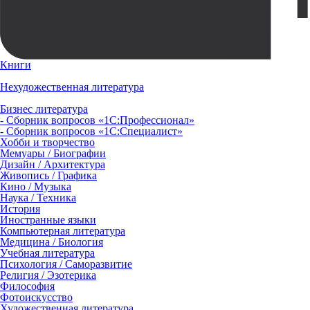
Книги
Нехудожественная литература
Бизнес литература
- Сборник вопросов «1С:Профессионал»
- Сборник вопросов «1С:Специалист»
Хобби и творчество
Мемуары / Биографии
Дизайн / Архитектура
Живопись / Графика
Кино / Музыка
Наука / Техника
История
Иностранные языки
Компьютерная литература
Медицина / Биология
Учебная литература
Психология / Саморазвитие
Религия / Эзотерика
Философия
Фотоискусство
Художественная литература