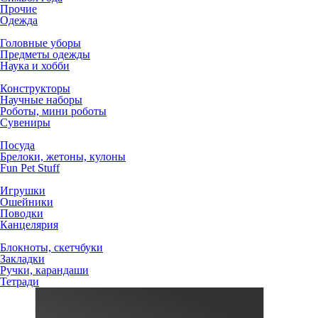
Прочие
Одежда
Головные уборы
Предметы одежды
Наука и хобби
Конструкторы
Научные наборы
Роботы, мини роботы
Сувениры
Посуда
Брелоки, жетоны, кулоны
Fun Pet Stuff
Игрушки
Ошейники
Поводки
Канцелярия
Блокноты, скетчбуки
Закладки
Ручки, карандаши
Тетради