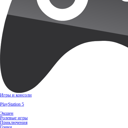
Игры и консоли
PlayStation 5
Экшен
Ролевые игры
Приключения
Гонки