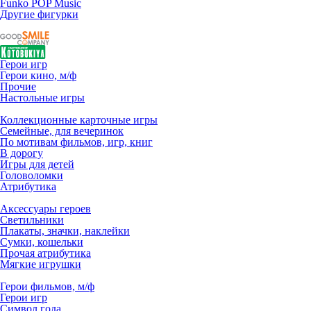
Funko POP Music
Другие фигурки
Герои игр
Герои кино, м/ф
Прочие
Настольные игры
Коллекционные карточные игры
Семейные, для вечеринок
По мотивам фильмов, игр, книг
В дорогу
Игры для детей
Головоломки
Атрибутика
Аксессуары героев
Светильники
Плакаты, значки, наклейки
Сумки, кошельки
Прочая атрибутика
Мягкие игрушки
Герои фильмов, м/ф
Герои игр
Символ года