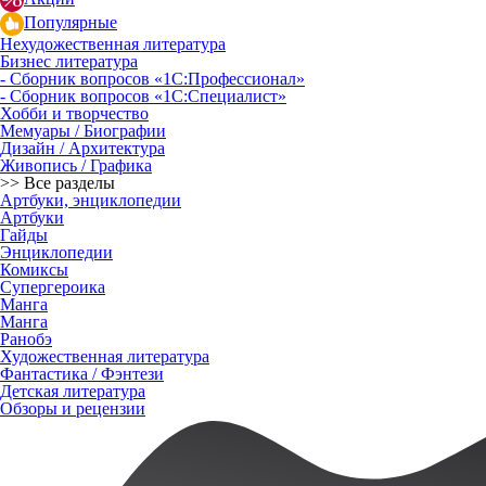
Популярные
Нехудожественная литература
Бизнес литература
- Сборник вопросов «1С:Профессионал»
- Сборник вопросов «1С:Специалист»
Хобби и творчество
Мемуары / Биографии
Дизайн / Архитектура
Живопись / Графика
>> Все разделы
Артбуки, энциклопедии
Артбуки
Гайды
Энциклопедии
Комиксы
Супергероика
Манга
Манга
Ранобэ
Художественная литература
Фантастика / Фэнтези
Детская литература
Обзоры и рецензии