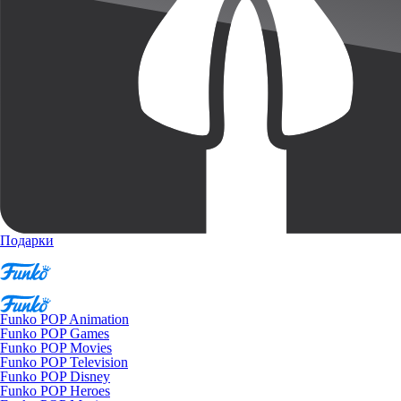
Подарки
Funko POP Animation
Funko POP Games
Funko POP Movies
Funko POP Television
Funko POP Disney
Funko POP Heroes