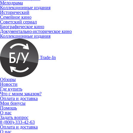
Мелодрама
Коллекционные издания
Исторический
Семейное кино
Советский сериал
Биографическое кино
Документально-историческое кино
Коллекционные издания
Trade-In
Обзоры
Новости
Где купить
Что с моим заказом?
Оплата и доставка
Мои бонусы
Помощь
О нас
Задать вопрос
8 (800)-333-42-63
Оплата и доставка
О нас