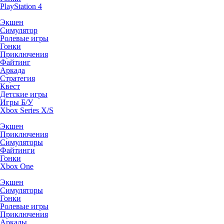
PlayStation 4
Экшен
Симулятор
Ролевые игры
Гонки
Приключения
Файтинг
Аркада
Стратегия
Квест
Детские игры
Игры Б/У
Xbox Series X/S
Экшен
Приключения
Симуляторы
Файтинги
Гонки
Xbox One
Экшен
Симуляторы
Гонки
Ролевые игры
Приключения
Аркады