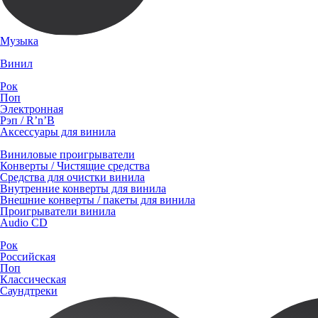
Музыка
Винил
Рок
Поп
Электронная
Рэп / R’n’B
Аксессуары для винила
Виниловые проигрыватели
Конверты / Чистящие средства
Средства для очистки винила
Внутренние конверты для винила
Внешние конверты / пакеты для винила
Проигрыватели винила
Audio CD
Рок
Российская
Поп
Классическая
Саундтреки