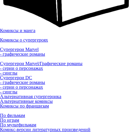
Комиксы и манга
Комиксы о супергероях
Супергерои Marvel
- графические романы
Супергерои Marvel/Графические романы
- серии о персонажах
- синглы
Супергерои DC
- графические романы
- серии о персонажах
- синглы
Альтернативная супергероика
Альтернативные комиксы
Комиксы по франшизам
По фильмам
По играм
По мультфильмам
Комикс-версии литературных произведений