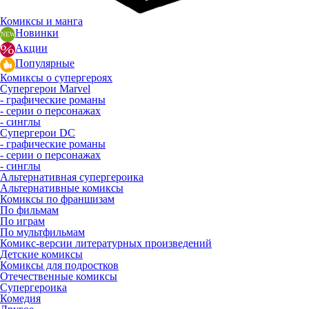
Комиксы и манга
Новинки
Акции
Популярные
Комиксы о супергероях
Супергерои Marvel
- графические романы
- серии о персонажах
- синглы
Супергерои DC
- графические романы
- серии о персонажах
- синглы
Альтернативная супергероика
Альтернативные комиксы
Комиксы по франшизам
По фильмам
По играм
По мультфильмам
Комикс-версии литературных произведений
Детские комиксы
Комиксы для подростков
Отечественные комиксы
Супергероика
Комедия